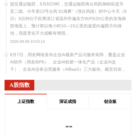
据交通运输部，8月8日9时，交通运输部将台风防御响应提升
至二级。今年第13号台风“白海豚”（强台风级）的中心今天（8
日）9点钟位于距离浙江省温州市偏东方向约520公里的东海南
部海面上，预计将以每小时10—15公里的速度向偏西方向移
动，强度变化不大或略有增强。
2026-08-08 10:03:14
8月7日，用友网络发布企业AI最新产品与服务矩阵，覆盖企业
AI软件（用友BIP6）、企业AI软硬一体化产品（企业AI盒
子）、企业AI业务运营服务（AIBaaS）三大板块。截至目前，
BIP6已搭建数据、模型、平台、应用四层架构，覆盖财务、人
力、采购、供应链、制造、研发等场景，搭载63个垂直领域智
A股指数
能体，沉淀623项智能能力（Skill），开放超2.6万个应用与服
务接口。公司董事长王文京对证券时报记者表示，AI浪潮为企
上证指数
深证成指
创业板
业软件厂商打开广阔发展空间，公司正加速转型，企业AI业务
占比快速提升。
2026-08-08 09:56:25
--
据中国电力报，国家能源局东北监管局日前印发《东北区域集