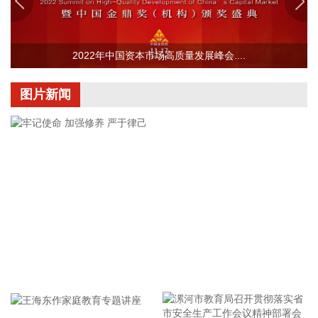
2026-08-08 09:19:11
近日，上海国投先导公示对上海智微凌峰创业投资合伙企业
2022年中国资本市场高质量发展峰会....
（有限合伙）（简称“智微凌峰基金”）的投资。该基金由智微
资本担任管理人，目标规模30亿元。LP阵容汇聚中微公司、澜
起科技等半导体龙头的旗下平台，工业X射线检测领域企业日
图片新闻
联科技的子公司，以及地方国资平台，形成“产业资本+国有资
本”的深度联合。智微凌峰基金以半导体设备、零部件、材料及
先进封装等集成电路核心环节为主攻方向，重点挖掘“卡脖
子”领域的“隐形冠军”。
2026-08-08 09:12:14
当地时间8月7日，美国总统特朗普在国务院主持了一场关于美
国采矿业的圆桌会议，并宣布了一系列矿业投资项目。 特朗普
表示，联邦政府将向多个关键矿产和电池项目投资30亿美元，
旨在增加美国国内产量，并以此推动国家安全与产业政策。
牢记使命 加强修养 严于律己
2026-08-08 09:00:15
据上海航运交易研究所（筹），本周，中国出口集装箱运输市