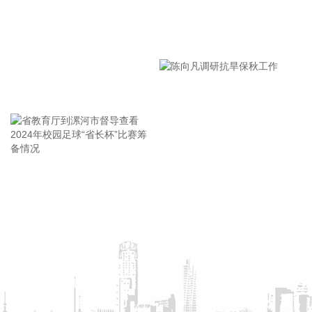
场保持稳定，多数远洋航线市场运价上涨，带动综合指数上
行。据海关总署最新公布的数据显示，以美元计价，中国7月
漯河市教育局召开贯彻落实省
出口同比增加23.9%，增速继续保持高位，出口的强劲表现对
中国出口集运市场平稳发展起到长期的支撑作用。8月7日，上
市安全生产工作会议精神部署
海航运交易研究所（筹）发布的上海出口集装箱综合运价指数
会
为3276.14点，较上期上涨2.2%。
王海东作家庭教育专题讲座
2026-08-08 08:44:16
黎巴嫩总统府7日发表声明说，黎巴嫩和以色列日前在意大利
首都罗马举行的谈判在边界问题和被扣押人员获释方面取得进
展。 声明援引黎总统奥恩在内阁会议上的讲话称，本轮谈判围
省教育厅到漯河市督导查看
陈向凡调研抗旱保秋工作
绕停火、边界问题、被扣押人员获释以及“试点区域”撤军相关
2024年校园足球“省长杯”比赛
问题等议题展开。双方在边界问题和被扣押人员获释方面的讨
筹备情况
论取得“积极进展”，相关措施有望近期出台。相关方将着手解
决停火、“试点区域”问题等剩余议题。
2026-08-08 08:44:13
8月8日，记者从京东健康获悉，2026年上半年，京东健康累计
首发65款新药，覆盖肿瘤、皮肤、慢病等领域。截至目前，京