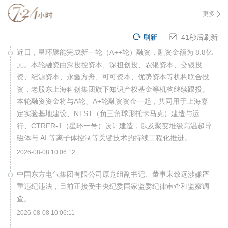
更多
刷新
41
秒后刷新
近日，星环聚能完成新一轮（A++轮）融资，融资金额为 8.8亿
元。本轮融资由深投控资本、深担创投、农银资本、交银投
资、纪源资本、永鑫方舟、可可资本、优势资本等机构联合投
资，老股东上海科创集团旗下知识产权基金等机构继续跟投。
本轮融资资金将与A轮、A+轮融资资金一起，共同用于上海嘉
定实验基地建设、NTST（负三角球形托卡马克）建造与运
行、CTRFR-1（星环一号）设计建造，以及聚变堆级高温超导
磁体与 AI 等离子体控制等关键技术的持续工程化推进。
2026-08-08 10:06:12
中国东方电气集团有限公司原党组副书记、董事宋致远涉嫌严
重违纪违法，目前正接受中央纪委国家监委纪律审查和监察调
查。
2026-08-08 10:06:11