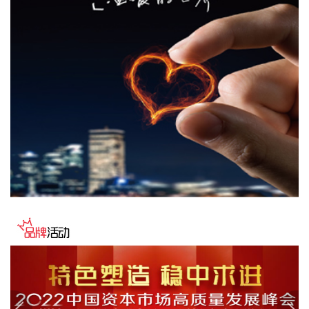
票》的新购车辆。
2026-08-08 09:34:17
据湖北发布，根据《新建合肥至武汉高速铁路长江新区站站房
工程及天河站站区相关工程HWZF-1(HBSJ-202401TL-
010023001)资审文件公告》，长江新区站计划开工时间和竣工
时间均已明确：计划开工日期2026年9月1日，计划竣工日期
2028年6月30日，计划工期：668日历天。长江新区站位于武
汉中北部，北靠黄陂区，南依长江新城。车站西距武汉天河站
22.86km，东距红安站24.726km。
2026-08-08 09:30:17
据交汇点新闻，8月6日，江苏省政府与华为技术有限公司在南
京签署深化战略合作协议。根据协议，双方将发挥各自优势，
以人工智能为核心牵引，协同推进人工智能公共算力中心、城
市公共云、数据基础设施、人工智能赋能科学研究及社会治理
等重点领域建设。此外，在鸿蒙PC产业和国产化计算产业创
新、开源鸿蒙产业和生态构建、数智专业人才培育等方面深化
全方位合作，共同打造“人工智能+”创新策源地与产业新高地。