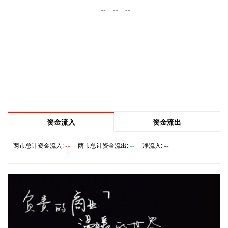
--
--
--
中式新能源发电企业集中报价工作实施方案（试行）》，对辽
宁、吉林、黑龙江三省集中式风电、光伏发电企业的市场报价
行为作出系统性规范。其中明确，原则上仅允许同一集团（同
一母公司、同一控股股东、同一实际控制人等）内同一省的新
能源发电企业进行集中报价，禁止跨集团、跨省集中报价。禁
止具有竞争关系的经营者达成固定或变更商品关系的垄断协
议。
2026-08-08 09:56:16
据济南日报，8月7日晚，记者从济南市商务局获悉，自8月20
资金流入
资金流出
日10时起，济南市2026年“马力全开·泉城购”汽车购新补贴活动
将正式启动申报。本次活动资金补贴额度5000万元，面向在济
--
--
--
两市总计资金流入:
两市总计资金流出:
净流入:
南参加活动的车企购置非营运乘用车新车的个人和企业（单
位），不限户籍和上牌地区，资金用完即止。补贴标准根据购
车发票金额（不含税价）分为五档。需要提醒的是，本次购新
补贴不可与2026年济南市汽车以旧换新（含报废更新和置换更
新）补贴政策叠加享受，每辆新车仅可享受一次补贴。本次补
贴覆盖的车型为7月15日（含）之后开具《机动车销售统一发