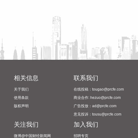
然离浙江还有一定距离，但“白海豚”外围云系今天上午已经在
筹备情况
江苏南部、安徽东南部、浙江等地激发出对流。 明天，台风登
陆前后，华东降雨进一步增强，江苏南部、安徽东南部、上
海、浙江大部将有大到暴雨，其中上海南部、浙江东部有特大
暴雨，局地日降雨量将达到400毫米甚至500毫米以上，极端性
较强，需注意防范。
2026-08-08 15:54:28
8月8日，记者从上海轮渡获悉，因受今年第13号台风“白海
豚”影响，截至13时58分，上海轮渡已全线停航。
2026-08-08 15:43:12
相关信息
联系我们
8月7日，随着最后一段沥青路面完成摊铺，由中铁五局承建的
关于我们
在线投稿：tougao@prcfe.com
京昆高速广（元）绵（阳）段扩容工程主线路面63.879公里顺
使用条款
商业合作: hezuo@prcfe.com
利贯通，标志着该段主线路面贯通过半。广绵高速扩容项目全
版权声明
广告投放：ad@prcfe.com
长约124公里，是国家“十纵十横”综合运输大通道首都放射线
意见投诉：tousu@prcfe.com
G5京昆高速的关键段落，也是四川省北上出川的核心通道。
关注我们
加入我们
2026-08-08 15:32:28
微博@中国财经新闻网
招聘专页