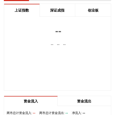
为未来正式路线的基础。在这一问题上，伊朗和阿曼两国的军
事部门已根据现有海图展开磋商。待相关谈判完成并形成最终
上证指数
深证成指
创业板
结论后，新的通航路线将得到确定。
2026-08-08 20:03:45
--
8月8日，阿维塔07L正式上市，搭载896线双光路图像级激光
雷达，也是首批搭载华为乾崑智驾ADS 5的车型。阿维塔科技
--
--
--
董事长王辉在发布会上透露，截至8月8日，华为乾崑智驾里程
突破137亿公里，位居全国第一。
2026-08-08 19:58:16
乌克兰方面8日消息称，正在塞尔维亚访问的乌克兰总统泽连
斯基当天表示，美国已与乌克兰达成协议，将每月向乌克兰提
供“爱国者”防空系统拦截导弹。泽连斯基同时表示，仅靠这项
供应无法完全弥补乌克兰目前的拦截导弹短缺。
2026-08-08 19:22:16
资金流入
资金流出
据“星光股份”公众号消息，近日，星光股份成功中标龙星控股
总部泛光工程项目。
--
--
--
两市总计资金流入:
两市总计资金流出:
净流入: