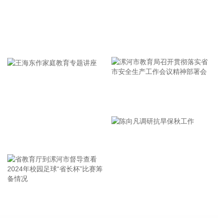
风“白海豚”工作视频调度会。省委书记王浩肯定了全省前一阶
段防御应对工作成效。他强调，与台风“巴威”相比，“白海豚”可
能强度更强、持续时间更长、造成影响更大。要高度警觉、闻
牢记使命 加强修养 严于律己
令而动，把防汛防台工作作为当前的重中之重，始终坚持人民
至上、生命至上，坚持“从最坏处着眼、做到顶格防御、打足提
前量”，立足台风正面登陆、贯穿全省、长时间影响、风雨
潮“三碰头”等极端情况，坚决克服麻痹思想、侥幸心理，把所
有的工作都往前预置、往前赶，确保守住“三条底线”，实现“不
漯河市教育局召开贯彻落实省
死人、少伤人、少损失”的目标，坚决打赢防御台风“白海豚”这
场大仗硬仗。
市安全生产工作会议精神部署
2026-08-08 16:31:27
会
王海东作家庭教育专题讲座
杰瑞股份(002353)8月8日在互动平台表示，公司与中核海洋的
合作正在有序推进中。
2026-08-08 16:22:12
今天13时，台风“白海豚”中心位于距离浙江省温州市东偏南方
省教育厅到漯河市督导查看
陈向凡调研抗旱保秋工作
向约465公里的洋面上，中心附近最大风力14级，45米/秒。虽
2024年校园足球“省长杯”比赛