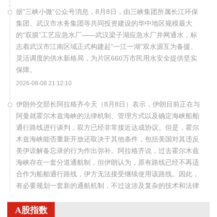
据“三峡小微”公众号消息，8月8日，由三峡集团所属长江环保
集团、武汉市水务集团等共同投资建设的华中地区规模最大
的“双膜”工艺应急水厂——武汉梁子湖应急水厂并网通水，标
志着武汉市江南区域正式构建起“一江一湖”双水源互为备援、
灵活调度的供水新格局，为片区660万市民用水安全提供坚实
保障。
2026-08-08 21:12:10
伊朗外交部长阿拉格齐今天（8月8日）表示，伊朗目前正在与
阿曼就霍尔木兹海峡的法律机制、管理方式以及确定海峡船舶
通行路线进行谈判，双方已经非常接近达成协议。但是，霍尔
木兹海峡能否重新开放还取决于其他条件，包括美国对其违反
美伊谅解备忘录的行为作出弥补。阿拉格齐说，过去霍尔木兹
海峡存在一套分道通航制，但伊朗认为，原有路线已经不再适
合作为船舶通行路线，伊方无法接受继续使用该路线。因此，
有必要规划一套新的通航机制，不过这涉及复杂的技术和法律
问题。目前双方正在讨论的是一条临时通航路线。在新的正式
通航路线最终确定之前，将首先设立一条临时航道，并以此作
A股指数