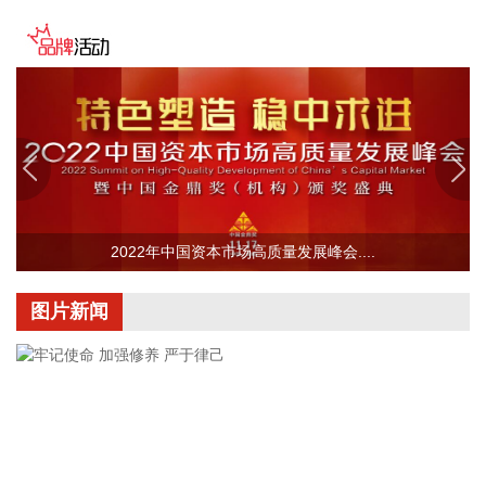
2026-08-08 16:58:16
据群众新闻，8月5日22时，陕西移动在商洛市镇安县受汛情影
响区域启动5G异网漫游工作，向其他运营商客户提供5G网络
漫游接入服务。该技术用于应急场景，当用户所属运营商网络
中断时，无需换卡换号即可接入其他运营商5G网络，享受免费
通话与上网服务，这是我省首次将该功能用于汛期通信保障实
战。 本次成功开通验证了5G异网漫游跨企业协同保障能力，
以及在真实汛情下的启停流程、业务配置和监控保障等全环节
操作性，有效增强了全省通信网络容灾韧性，为守护人民群众
2022年中国资本市场高质量发展峰会....
生命财产安全和防汛救灾指挥畅通筑牢通信“生命线”。
2026-08-08 16:46:16
图片新闻
美国国会参议院8日通过一项联邦政府临时拨款法案，以避免
联邦政府在现行预算到期后“停摆”。
2026-08-08 16:35:10
据浙江日报，当前，浙江省防御13号台风“白海豚”到了最关键
的阶段。8日上午，省委、省政府召开全省防御应对13号台