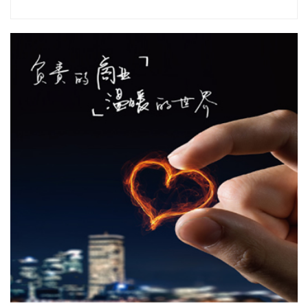
2026-08-08 18:10:12
“金科股份”公众号消息，2026年8月，金科地产集团股份有限
公司（简称“金科股份”）与重庆通用人工智能研究院在重庆正
式签署全方位合作协议。双方将依托通用人工智能前沿技术，
落地不动产全场景智慧解决方案，合力打造重庆“人工智能+不
动产”产业标杆项目。
2026-08-08 17:41:26
当地时间8日凌晨，由共和党控制的美国参议院以50票赞成、
49票反对的投票结果，确认托德·布兰奇担任司法部长。 当地
时间6月8日，美国白宫表示，总统特朗普向美国参议院提交托
德·布兰奇出任司法部长的提名。特朗普4月2日宣布，帕姆·邦
迪不再担任司法部长，由副部长布兰奇代理。
2026-08-08 16:58:19
据“浦东发布”微信公众号消息，上海市文化旅游局介绍，台
风“白海豚”逼近，上海迪士尼、乐高乐园等多家景点已临时闭
园或调整运营时间。