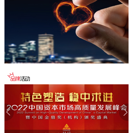
营范围包含人工智能硬件销售；基于云平台的业务外包服务；
人工智能基础资源与技术平台；集成电路芯片设计及服务；集
成电路销售等。企查查股权穿透显示，该公司由天铁科技
(300587)等共同持股。
2026-08-07 10:55:32
海关总署公布数据显示，中国7月出口（以美元计价）同比增
23.9%，进口同比增27.5%，贸易顺差1125亿美元。
2026-08-07 10:51:14
据网宿科技消息，近日，网宿科技与趋境科技宣布达成深度战
略合作。双方将面向企业级AI推理市场，整合技术与资源优
势，共同打造高性价比、高品质、高可靠的AI Token生产体
系，助力AI应用向更多行业、更深场景规模化落地。
2026-08-07 10:48:11
海关总署今天公布统计数据显示，今年前7个月：我国民营企
业进出口17.16万亿元，同比增长了17.2%，占我国进出口总值
的56.9%，继续保持第一大外贸主体地位。同期，外商投资企