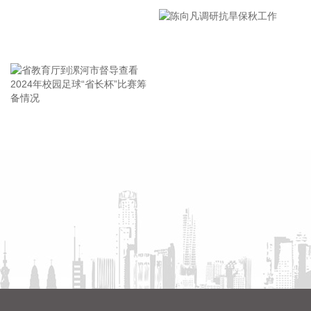
假违法行为，倒逼生产经营者落实食品安全主体责任，守护人
市安全生产工作会议精神部署
民群众“舌尖上的安全”。
会
2026-08-07 10:38:16
王海东作家庭教育专题讲座
海关总署今天公布统计数据显示，今年前7个月，我国出口机
电产品11.12万亿元，增长21.2%，占我国整体出口的63.8%，
比去年同期提升了3.8个百分点。其中：电动汽车、锂电池、风
力发电机组等绿色低碳产品分别增长71.2%，35.8%，
省教育厅到漯河市督导查看
陈向凡调研抗旱保秋工作
34.8%。3D打印机、工业机器人、船舶分别出口112亿元、
2024年校园足球“省长杯”比赛
73.4亿元、2681.4亿元，分别增长1.1倍、13.2%、32.7%。
筹备情况
2026-08-07 10:38:13
海关总署今天公布统计数据显示，今年前7个月，我国货物贸
易进出口总值30.13万亿元，同比增长了17.3%，延续良好的增
长态势。其中，出口17.44万亿元，增长14%；进口12.69万亿
元，增长22%。
2026-08-07 10:34:36
据中电鑫龙消息，近日，中电鑫龙签订淮安涟水国际机场航站