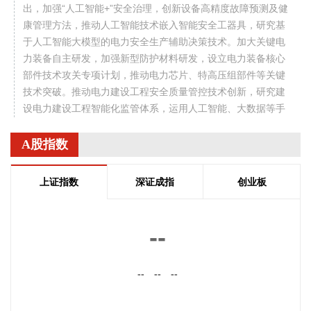
出，加强“人工智能+”安全治理，创新设备高精度故障预测及健
康管理方法，推动人工智能技术嵌入智能安全工器具，研究基
于人工智能大模型的电力安全生产辅助决策技术。加大关键电
力装备自主研发，加强新型防护材料研发，设立电力装备核心
部件技术攻关专项计划，推动电力芯片、特高压组部件等关键
技术突破。推动电力建设工程安全质量管控技术创新，研究建
设电力建设工程智能化监管体系，运用人工智能、大数据等手
段加强重点电力工程非现场监管和质量监督工作。
A股指数
2026-08-07 11:36:33
今日早盘三大指数震荡上行。截至午间收盘，沪指涨0.49%，
上证指数
深证成指
创业板
深证成指涨1.31%，创业板指涨1.75%。盘面上，CRO概念走
强，百花医药4连板；PCB概念掀涨停潮，景旺电子、红板科
技等多股涨停；稀土永磁概念活跃，中国稀土等涨停。另外，
--
CPO概念、小金属、元件、电子化学品等板块涨幅居前；数字
货币概念、粮食概念、房地产、煤炭、游戏等板块跌幅居前。
--
--
--
全市场约3000只个股下跌，半日成交额超1.6万亿元。
2026-08-07 11:36:14