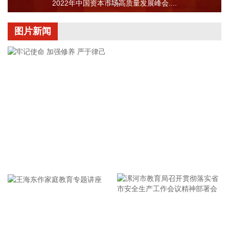
业进出口8.78万亿元，增长了17.6%；国有企业进出口4.14万
2022年中国资本市场高质量发展峰会....
亿元，增长了17.3%。
2026-08-07 10:45:16
图片新闻
为筑牢食品安全防线，有力打击食用植物油非法添加行为，近
日，市场监管总局发布《食品补充检验方法 食用植物油中乙基
麦芽酚的测定》（BJS202604）。 食用植物油是群众日常膳食
的必需品，其质量安全直接关系群众身体健康和民生福祉。乙
基麦芽酚是人工合成的食品增香添加剂，长期摄入违规添加的
乙基麦芽酚，存在食品安全风险。根据我国食品添加剂使用标
准规定，乙基麦芽酚严禁在食用植物油中添加使用。但是，在
高额利益驱动下，不法商家在劣质植物油、过期翻新油脂中非
法添加乙基麦芽酚，掩盖油脂氧化变质产生的哈喇异味，伪造
牢记使命 加强修养 严于律己
芝麻油、花生油等高端油品的醇厚香气，达到以次充好、以假
乱真，获取高额不法收益的目的。新发布的补充检验方法优化
了检测流程，适配大豆油、花生油、芝麻油等主流食用植物油
品类，具备检出限低、抗干扰性强、结果稳定可靠的优势，可
实现对乙基麦芽酚的精准定性与定量检测。 下一步，市场监管
漯河市教育局召开贯彻落实省
部门将强化方法应用，严厉打击食用植物油非法添加、掺杂掺