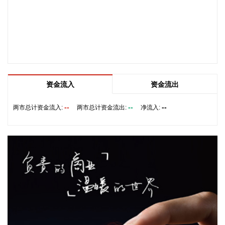
国家能源局印发《电力安全生产“十五五”行动计划》，到2030
年，电力安全治理体系和治理能力现代化建设取得明显进展，
电力安全生产责任全面落实，电力安全风险分级管控和隐患排
查治理双重预防机制有效运转，重大灾害防范和应急处置能力
显著增强，电力建设施工作业风险有效管控，以科技为核心的
本质安全建设全面推进，推动实现从“要我安全”向“我要安全”转
变，电力安全生产形势持续稳定。
资金流入
资金流出
2026-08-07 11:32:14
--
--
--
两市总计资金流入:
两市总计资金流出:
净流入:
据扬子江船业7日消息，扬子江船业近日发布2026年上半年度
财务报告，公司营业收入及盈利能力均创历史新高。得益于集
团造船核心业务的强劲增长，报告期内实现营业收入175亿
元，同比增长36.2%，其中核心造船业务占总营收比重约
94%；毛利润达63亿元，同比增长42.8%；实现净利润54亿
元，同比增长28.4%。
2026-08-07 11:05:27
企查查APP显示，近日，杭州天铁智算科技有限公司成立，经