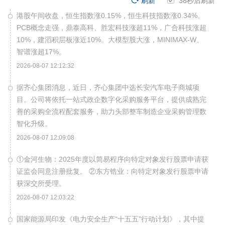
刷新
38
秒后刷新
港股午间收盘，恒生指数涨0.15%，恒生科技指数涨0.34%。
PCB概念走强，鼎泰高科、胜宏科技涨超11%，广合科技涨超
10%，建滔积层板涨近10%。大模型股大涨，MINIMAX-W、
智谱涨超17%。
2026-08-07 12:12:32
据齐心集团消息，近日，齐心集团中选长安汽车电子商城项
目。公司将依托一站式政企数字化采购服务平台，提供成熟完
善的采购全流程配套服务，助力头部整车制造企业采购管理数
智化升级。
2026-08-07 12:09:08
①金河生物：2025年度以简易程序向特定对象发行股票申请获
证监会同意注册批复。 ②东方锆业：向特定对象发行股票申请
获深交所受理。
2026-08-07 12:03:22
国家能源局印发《电力安全生产“十五五”行动计划》，其中提