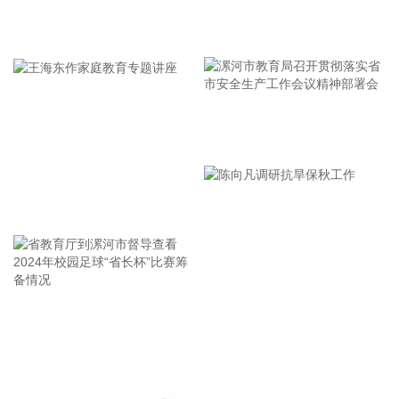
能强度更强、持续时间更长、造成影响更大。要高度警觉、闻
牢记使命 加强修养 严于律己
令而动，把防汛防台工作作为当前的重中之重，始终坚持人民
至上、生命至上，坚持“从最坏处着眼、做到顶格防御、打足提
前量”，立足台风正面登陆、贯穿全省、长时间影响、风雨
潮“三碰头”等极端情况，坚决克服麻痹思想、侥幸心理，把所
有的工作都往前预置、往前赶，确保守住“三条底线”，实现“不
漯河市教育局召开贯彻落实省
死人、少伤人、少损失”的目标，坚决打赢防御台风“白海豚”这
场大仗硬仗。
市安全生产工作会议精神部署
2026-08-08 16:31:27
会
王海东作家庭教育专题讲座
杰瑞股份(002353)8月8日在互动平台表示，公司与中核海洋的
合作正在有序推进中。
2026-08-08 16:22:12
今天13时，台风“白海豚”中心位于距离浙江省温州市东偏南方
省教育厅到漯河市督导查看
陈向凡调研抗旱保秋工作
向约465公里的洋面上，中心附近最大风力14级，45米/秒。虽
2024年校园足球“省长杯”比赛
然离浙江还有一定距离，但“白海豚”外围云系今天上午已经在
筹备情况
江苏南部、安徽东南部、浙江等地激发出对流。 明天，台风登
陆前后，华东降雨进一步增强，江苏南部、安徽东南部、上