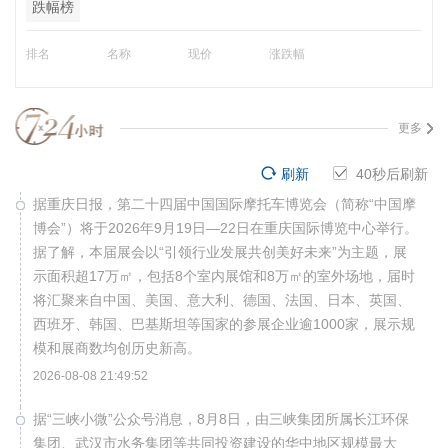
跌幅榜
排名
名称
现价
涨跌幅
更多
刷新
40
秒后刷新
据重庆日报，第二十四届中国国际摩托车博览会（简称“中国摩
博会”）将于2026年9月19日—22日在重庆国际博览中心举行。
据了解，本届展会以“引领行业发展共创美好未来”为主题，展
示面积超17万㎡，包括8个室内展馆和8万㎡的室外场地，届时
将汇聚来自中国、美国、意大利、德国、法国、日本、英国、
西班牙、韩国、巴基斯坦等国家的参展企业逾1000家，展示规
模和展商数均创历史新高。
2026-08-08 21:49:52
据“三峡小微”公众号消息，8月8日，由三峡集团所属长江环保
集团、武汉市水务集团等共同投资建设的华中地区规模最大