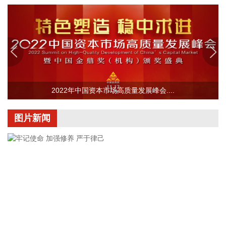
据群众新闻，8月5日22时，陕西移动在商洛市镇安县受汛情影
响区域启动5G异网漫游工作，向其他运营商客户提供5G网络
漫游接入服务。该技术用于应急场景，当用户所属运营商网络
中断时，无需换卡换号即可接入其他运营商5G网络，享受免费
通话与上网服务，这是我省首次将该功能用于汛期通信保障实
战。 本次成功开通验证了5G异网漫游跨企业协同保障能力，
以及在真实汛情下的启停流程、业务配置和监控保障等全环节
操作性，有效增强了全省通信网络容灾韧性，为守护人民群众
2022年中国资本市场高质量发展峰会....
生命财产安全和防汛救灾指挥畅通筑牢通信“生命线”。
2026-08-08 16:46:16
图片新闻
美国国会参议院8日通过一项联邦政府临时拨款法案，以避免
联邦政府在现行预算到期后“停摆”。
2026-08-08 16:35:10
据浙江日报，当前，浙江省防御13号台风“白海豚”到了最关键
的阶段。8日上午，省委、省政府召开全省防御应对13号台
风“白海豚”工作视频调度会。省委书记王浩肯定了全省前一阶
段防御应对工作成效。他强调，与台风“巴威”相比，“白海豚”可