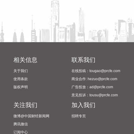
海、浙江大部将有大到暴雨，其中上海南部、浙江东部有特大
暴雨，局地日降雨量将达到400毫米甚至500毫米以上，极端性
较强，需注意防范。
2026-08-08 15:54:28
8月8日，记者从上海轮渡获悉，因受今年第13号台风“白海
豚”影响，截至13时58分，上海轮渡已全线停航。
2026-08-08 15:43:12
相关信息
联系我们
8月7日，随着最后一段沥青路面完成摊铺，由中铁五局承建的
关于我们
在线投稿：tougao@prcfe.com
京昆高速广（元）绵（阳）段扩容工程主线路面63.879公里顺
使用条款
商业合作: hezuo@prcfe.com
利贯通，标志着该段主线路面贯通过半。广绵高速扩容项目全
版权声明
广告投放：ad@prcfe.com
长约124公里，是国家“十纵十横”综合运输大通道首都放射线
意见投诉：tousu@prcfe.com
G5京昆高速的关键段落，也是四川省北上出川的核心通道。
关注我们
加入我们
2026-08-08 15:32:28
微博@中国财经新闻网
招聘专页
阳光电源(300274)8月8日在互动平台表示，公司目前初步判
腾讯微信
断，FCC政策主要限制新产品认证，不影响已获认证产品的销
订阅中心