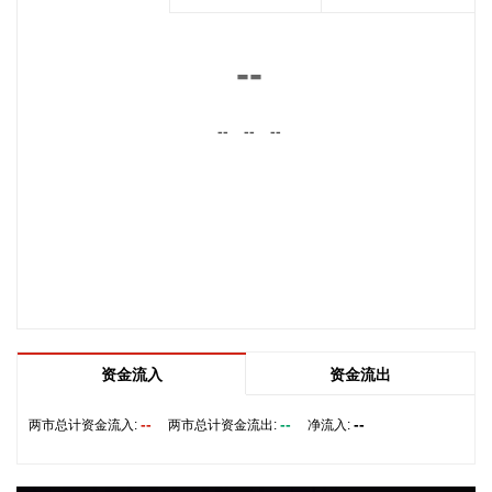
结论后，新的通航路线将得到确定。
2026-08-08 20:03:45
--
8月8日，阿维塔07L正式上市，搭载896线双光路图像级激光
雷达，也是首批搭载华为乾崑智驾ADS 5的车型。阿维塔科技
--
--
--
董事长王辉在发布会上透露，截至8月8日，华为乾崑智驾里程
突破137亿公里，位居全国第一。
2026-08-08 19:58:16
乌克兰方面8日消息称，正在塞尔维亚访问的乌克兰总统泽连
斯基当天表示，美国已与乌克兰达成协议，将每月向乌克兰提
供“爱国者”防空系统拦截导弹。泽连斯基同时表示，仅靠这项
供应无法完全弥补乌克兰目前的拦截导弹短缺。
2026-08-08 19:22:16
资金流入
资金流出
据“星光股份”公众号消息，近日，星光股份成功中标龙星控股
总部泛光工程项目。
--
--
--
两市总计资金流入:
两市总计资金流出:
净流入:
2026-08-08 18:10:12