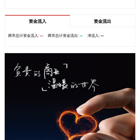
检修加固各类水利设施与薄弱海塘；要提前组织人员转移，做
到“不漏一户、不落一人”，按时分段完成各类风险区域人员转
移；要强化应急准备，做到力量下沉、保障下倾，前置各类抢
资金流入
资金流出
险救援队伍，配齐调试防汛救灾物资装备，充实海上救援力
量；要从严从细管控重点船舶，摸清底数、分类避风、强化闭
--
--
--
两市总计资金流入:
两市总计资金流出:
净流入:
环，确保“船靠岸、避到位”；要全员全域落实海上人员撤离，
严格执行标准，严防人员回流，确保“人上岸、零留守”；要切
实加强客运船舶管理，刚性落实停航要求，妥善安置旅客，确
保“客停渡、零营运”；要扎实做好宣传引导工作，高频滚动发
布权威信息，针对沿海群众、渔民、游客等重点群体加强动
员。
2026-08-06 22:00:41
依顿电子(603328)8月6日公告，拟向包括公司控股股东九洲集
团在内的不超过35名特定投资者，发行股票募资不超过20亿
元，用于高端印制电路板智能制造项目及补充流动资金。其
中，九洲集团拟以现金方式认购此次发行股份金额不低于5亿
元（含）且不高于10亿元（含）。