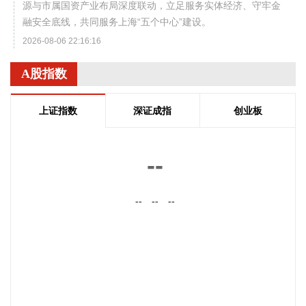
源与市属国资产业布局深度联动，立足服务实体经济、守牢金
融安全底线，共同服务上海“五个中心”建设。
2026-08-06 22:16:16
映翰通(688080)8月6日公告，公司控股股东、实控人李明、李
A股指数
红雨提议公司使用自有资金通过集中竞价交易方式回购股份，
回购完毕后将依法进行注销并减少公司注册资本。回购资金总
上证指数
深证成指
创业板
额不低于2000万元（含），不超过3000万元（含）。
2026-08-06 22:12:42
--
据“浙江发布”，8月6日，浙江省委、省政府召开全省防御应对
13号台风“白海豚”工作部署会议，对做好全省面上防台工作进
行具体部署。 会议强调，要强化预报预警，做到“早报、快
--
--
--
报、多报”，多部门加密精细化预报，健全预警叫应机制，全面
覆盖重点群体；要有序启动响应，科学把握“时、度、效”，全
面激活“1833”联合指挥体系，规范应急响应启动、会商研判与
信息报送流程；要加强风险排查管控，做到“无漏洞、无死角、
无盲区”，全覆盖排查管控各类安全隐患；要聚焦小流域、山塘
水库、在建水利工程及海塘安全，做到“早动、快动、小动”，