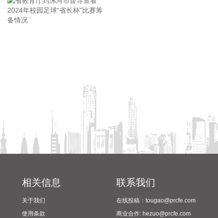
防总办公室主任、应急管理部副部长兼水利部副部长陈敏主持
会商。 会商指出，近日黑龙江、贵州、云南、海南等地局地仍
有强降雨，黑龙江、松花江等大江大河干流部分江段还将较长
时间超警，台风“白海豚”正持续向我国华东沿海靠近，防汛防
省教育厅到漯河市督导查看
陈向凡调研抗旱保秋工作
台风形势严峻复杂。
2024年校园足球“省长杯”比赛
2026-08-06 21:14:28
筹备情况
宇树科技：首次公开发行价格150.8元/股。 通宇通讯澄清：佳
贤通信与英伟达不存在研发合作关系。 3连板博杰股份：澄
清“光通信磷化铟”等相关业务情况。 宝鼎科技：公司电子铜箔
不能应用于AI服务器及算力领域。 百合花：2025年光刻胶颜料
销售收入仅占公司营收的0.084%。 *ST萃华：公司股票存在可
能因市值被终止上市风险。 山西焦煤：因发生安全生产事故，
所属西曲矿停产。 宏昌科技：拟收购昆吾半导体和尤品新材料
各45%股权。 通化金马：拟通过全资子公司收购创新型药企八
加一控股权。 名家汇：拟2.63亿元购买至誉科技不超26.19%
相关信息
联系我们
股份，布局半导体产业。 兴发集团：拟定增募资不超30亿元，
关于我们
在线投稿：tougao@prcfe.com
控股股东参与认购。 中复神鹰：拟定增募资不超38.93亿元，
用于高性能碳纤维等项目。 皖维高新：拟向控股股东皖维集团
使用条款
商业合作: hezuo@prcfe.com