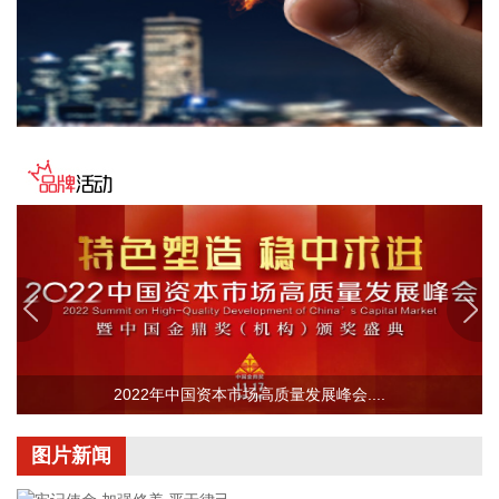
2026-08-06 21:45:44
美股三大指数开盘涨跌不一，标普500指数涨0.07%，道指涨
0.19%，纳指跌0.34%。存储股多数走低，闪迪跌超12%，西
部数据跌超19%。
2026-08-06 21:39:02
潍柴动力8月6日在互动平台表示，公司没有可回收航空发动机
相关业务。
2026-08-06 21:34:23
德固特8月6日在互动平台表示，公司没有液冷装备、数据中心
的管理领域的布局或产业规划。
2026-08-06 21:30:33
据中国电子消息，8月6日，中国电子与中信集团签署战略合作
2022年中国资本市场高质量发展峰会....
协议，双方将进一步加强在金融服务、金融科技等领域的合
作。
图片新闻
2026-08-06 21:22:18