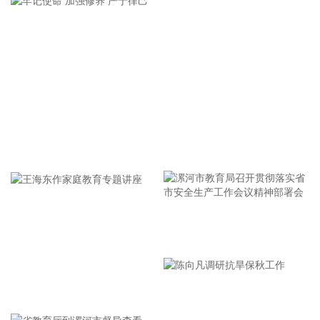
毕马威日前发布的《全球并购趋势与中国并购市场展望》报告
显示，基于对全球20个国家和地区逾700名并购交易参与者的
系统调研，多数机构预计未来并购交易数量将持续上升，分拆
正成为重塑投资组合的核心机制，预计2026年或迎来分拆浪
潮。在中国市场，并购交易数量维持低位，但单笔平均交易规
模显著扩张，前十大并购交易金额占比大幅提升，战略性政策
引导效应显现。AI在并购生命周期中广泛应用，已逐步嵌入尽
职调查、建模和整合规划，可实现详细的合同审查、持续集成
牢记使命 加强修养 严于律己
风险监控和历史交易模式识别，处理能力远超人力极限。
2026-08-06 21:18:16
据应急管理部网站消息，8月6日，国家防总办公室、应急管理
部组织中国气象局、水利部、自然资源部、工业和信息化部、
住房城乡建设部、交通运输部等部门联合会商，研判近期强降
漯河市教育局召开贯彻落实省
雨和台风“白海豚”发展趋势，部署重点地区防汛防台风工作。
市安全生产工作会议精神部署
国家防总针对浙江、福建启动防汛防台风四级应急响应，继续
会
维持针对黑龙江、陕西的防汛四级应急响应，国家防总办公
王海东作家庭教育专题讲座
室、应急管理部工作组在黑龙江协助指导防汛抢险工作。国家