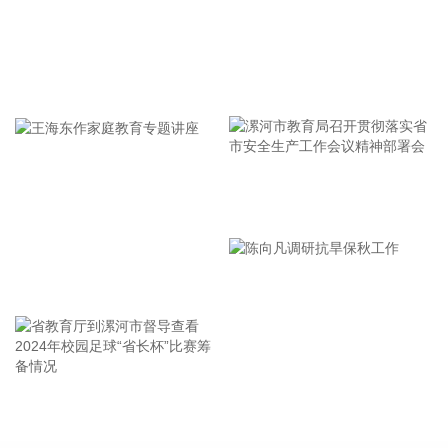
风“白海豚”工作视频调度会。省委书记王浩肯定了全省前一阶
段防御应对工作成效。他强调，与台风“巴威”相比，“白海豚”可
能强度更强、持续时间更长、造成影响更大。要高度警觉、闻
牢记使命 加强修养 严于律己
令而动，把防汛防台工作作为当前的重中之重，始终坚持人民
至上、生命至上，坚持“从最坏处着眼、做到顶格防御、打足提
前量”，立足台风正面登陆、贯穿全省、长时间影响、风雨
潮“三碰头”等极端情况，坚决克服麻痹思想、侥幸心理，把所
有的工作都往前预置、往前赶，确保守住“三条底线”，实现“不
漯河市教育局召开贯彻落实省
死人、少伤人、少损失”的目标，坚决打赢防御台风“白海豚”这
场大仗硬仗。
市安全生产工作会议精神部署
2026-08-08 16:31:27
会
王海东作家庭教育专题讲座
杰瑞股份(002353)8月8日在互动平台表示，公司与中核海洋的
合作正在有序推进中。
2026-08-08 16:22:12
今天13时，台风“白海豚”中心位于距离浙江省温州市东偏南方
省教育厅到漯河市督导查看
陈向凡调研抗旱保秋工作
向约465公里的洋面上，中心附近最大风力14级，45米/秒。虽
2024年校园足球“省长杯”比赛