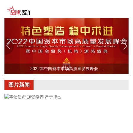
2026-08-08 16:58:16
据群众新闻，8月5日22时，陕西移动在商洛市镇安县受汛情影
响区域启动5G异网漫游工作，向其他运营商客户提供5G网络
漫游接入服务。该技术用于应急场景，当用户所属运营商网络
中断时，无需换卡换号即可接入其他运营商5G网络，享受免费
通话与上网服务，这是我省首次将该功能用于汛期通信保障实
战。 本次成功开通验证了5G异网漫游跨企业协同保障能力，
以及在真实汛情下的启停流程、业务配置和监控保障等全环节
操作性，有效增强了全省通信网络容灾韧性，为守护人民群众
2022年中国资本市场高质量发展峰会....
生命财产安全和防汛救灾指挥畅通筑牢通信“生命线”。
2026-08-08 16:46:16
图片新闻
美国国会参议院8日通过一项联邦政府临时拨款法案，以避免
联邦政府在现行预算到期后“停摆”。
2026-08-08 16:35:10
据浙江日报，当前，浙江省防御13号台风“白海豚”到了最关键
的阶段。8日上午，省委、省政府召开全省防御应对13号台