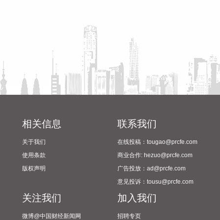
然离浙江还有一定距离，但“白海豚”外围云系今天上午已经在
筹备情况
江苏南部、安徽东南部、浙江等地激发出对流。 明天，台风登
陆前后，华东降雨进一步增强，江苏南部、安徽东南部、上
海、浙江大部将有大到暴雨，其中上海南部、浙江东部有特大
暴雨，局地日降雨量将达到400毫米甚至500毫米以上，极端性
较强，需注意防范。
2026-08-08 15:54:28
8月8日，记者从上海轮渡获悉，因受今年第13号台风“白海
豚”影响，截至13时58分，上海轮渡已全线停航。
2026-08-08 15:43:12
相关信息
联系我们
8月7日，随着最后一段沥青路面完成摊铺，由中铁五局承建的
关于我们
在线投稿：tougao@prcfe.com
京昆高速广（元）绵（阳）段扩容工程主线路面63.879公里顺
使用条款
商业合作: hezuo@prcfe.com
利贯通，标志着该段主线路面贯通过半。广绵高速扩容项目全
版权声明
广告投放：ad@prcfe.com
长约124公里，是国家“十纵十横”综合运输大通道首都放射线
意见投诉：tousu@prcfe.com
G5京昆高速的关键段落，也是四川省北上出川的核心通道。
关注我们
加入我们
2026-08-08 15:32:28
微博@中国财经新闻网
招聘专页