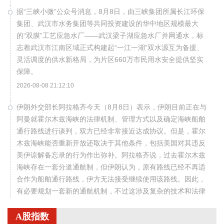
据“三峡小微”公众号消息，8月8日，由三峡集团所属长江环保
集团、武汉市水务集团等共同投资建设的华中地区规模最大
的“双膜”工艺应急水厂——武汉梁子湖应急水厂并网通水，标
志着武汉市江南区域正式构建起“一江一湖”双水源互为备援、
灵活调度的供水新格局，为片区660万市民用水安全提供坚实
保障。
2026-08-08 21:12:10
伊朗外交部长阿拉格齐今天（8月8日）表示，伊朗目前正在与
阿曼就霍尔木兹海峡的法律机制、管理方式以及确定海峡船舶
通行路线进行谈判，双方已经非常接近达成协议。但是，霍尔
木兹海峡能否重新开放还取决于其他条件，包括美国对其违反
美伊谅解备忘录的行为作出弥补。阿拉格齐说，过去霍尔木兹
海峡存在一套分道通航制，但伊朗认为，原有路线已经不再适
合作为船舶通行路线，伊方无法接受继续使用该路线。因此，
有必要规划一套新的通航机制，不过这涉及复杂的技术和法律
问题。目前双方正在讨论的是一条临时通航路线。在新的正式
通航路线最终确定之前，将首先设立一条临时航道，并以此作
A股指数