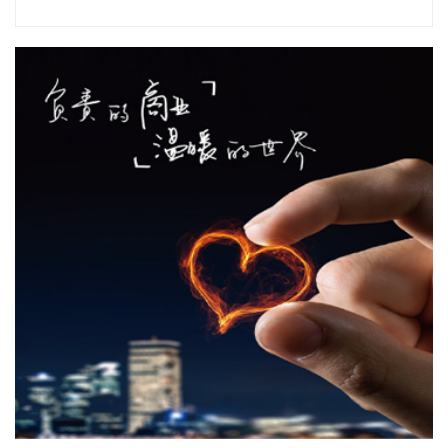
2026-08-08 18:10:12
“金科股份”公众号消息，2026年8月，金科地产集团股份有限
公司（简称“金科股份”）与重庆通用人工智能研究院在重庆正
式签署全方位合作协议。双方将依托通用人工智能前沿技术，
落地不动产全场景智慧解决方案，合力打造重庆“人工智能+不
动产”产业标杆项目。
2026-08-08 17:41:26
当地时间8日凌晨，由共和党控制的美国参议院以50票赞成、
49票反对的投票结果，确认托德·布兰奇担任司法部长。 当地
时间6月8日，美国白宫表示，总统特朗普向美国参议院提交托
德·布兰奇出任司法部长的提名。特朗普4月2日宣布，帕姆·邦
迪不再担任司法部长，由副部长布兰奇代理。
2026-08-08 16:58:19
据“浦东发布”微信公众号消息，上海市文化旅游局介绍，台
风“白海豚”逼近，上海迪士尼、乐高乐园等多家景点已临时闭
园或调整运营时间。