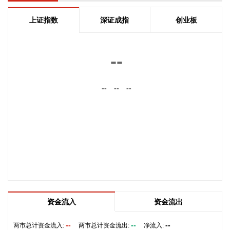
为未来正式路线的基础。在这一问题上，伊朗和阿曼两国的军
事部门已根据现有海图展开磋商。待相关谈判完成并形成最终
上证指数
深证成指
创业板
结论后，新的通航路线将得到确定。
2026-08-08 20:03:45
--
8月8日，阿维塔07L正式上市，搭载896线双光路图像级激光
雷达，也是首批搭载华为乾崑智驾ADS 5的车型。阿维塔科技
--
--
--
董事长王辉在发布会上透露，截至8月8日，华为乾崑智驾里程
突破137亿公里，位居全国第一。
2026-08-08 19:58:16
乌克兰方面8日消息称，正在塞尔维亚访问的乌克兰总统泽连
斯基当天表示，美国已与乌克兰达成协议，将每月向乌克兰提
供“爱国者”防空系统拦截导弹。泽连斯基同时表示，仅靠这项
供应无法完全弥补乌克兰目前的拦截导弹短缺。
2026-08-08 19:22:16
资金流入
资金流出
据“星光股份”公众号消息，近日，星光股份成功中标龙星控股
总部泛光工程项目。
--
--
--
两市总计资金流入:
两市总计资金流出:
净流入: