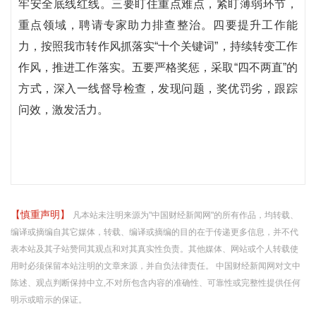
牢安全底线红线。三要盯住重点难点，紧盯薄弱环节，
重点领域，聘请专家助力排查整治。四要提升工作能
力，按照我市转作风抓落实“十个关键词”，持续转变工作
作风，推进工作落实。五要严格奖惩，采取“四不两直”的
方式，深入一线督导检查，发现问题，奖优罚劣，跟踪
问效，激发活力。
【慎重声明】
凡本站未注明来源为"中国财经新闻网"的所有作品，均转载、
编译或摘编自其它媒体，转载、编译或摘编的目的在于传递更多信息，并不代
表本站及其子站赞同其观点和对其真实性负责。其他媒体、网站或个人转载使
用时必须保留本站注明的文章来源，并自负法律责任。 中国财经新闻网对文中
陈述、观点判断保持中立,不对所包含内容的准确性、可靠性或完整性提供任何
明示或暗示的保证。