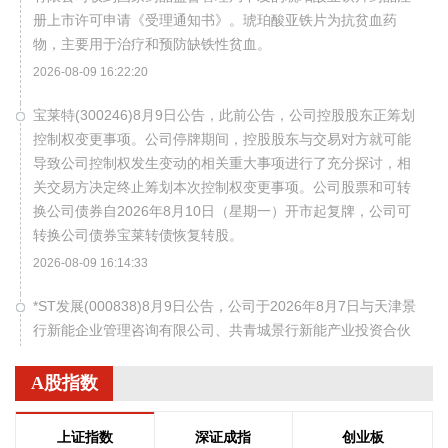
册上市许可申请《受理通知书》。琥珀酸亚铁片为抗贫血药
物，主要用于治疗和预防缺铁性贫血。
2026-08-09 16:22:20
宝莱特(300246)8月9日公告，此前公告，公司控股股东正筹划
控制权变更事项。公司停牌期间，控股股东与交易对方就可能
导致公司控制权发生变动的相关重大事项进行了充分探讨，相
关交易方决定终止筹划本次控制权变更事项。公司股票和可转
换公司债券自2026年8月10日（星期一）开市起复牌，公司可
转换公司债券宝莱转债恢复转股。
2026-08-09 16:14:33
*ST发展(000838)8月9日公告，公司于2026年8月7日与天津景
行新能企业管理咨询有限公司、共青城景行新能产业投资合伙
企业（有限合伙）共同签署了《财信地产发展集团股份有限公
司重整投资协议》，公司股票于2026年8月10日（星期一）上
A股指数
午开市起复牌。
2026-08-09 16:03:18
上证指数
深证成指
创业板