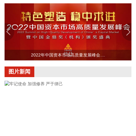
0.0782元。本期营收增长主要原因系报告期内新增投产的风电
及独立储能项目带来上网电量增加。
2026-08-09 15:49:18
银河微电(688689)8月9日披露半年报，2026年上半年，公司
实现营业收入6.11亿元，同比增长28.28%；归属于上市公司股
东的净利润4825.85万元，同比增长77.28%；基本每股收益
0.38元。报告期内公司围绕汽车电子、家用电器、光储、工控
2022年中国资本市场高质量发展峰会....
等重点行业，持续加大大客户开发力度，成功导入科世达、西
门子、依必安派特、先锋车载音响、尼得科、万邦等优质客
图片新闻
户，进入吉利、沃尔沃亚太等主机厂功率MOS白名单，进一步
巩固了在优势领域的市场地位。
2026-08-09 15:46:15
济川药业(600566)8月9日公告，全资子公司济川药业集团有限
公司收到国家药品监督管理局核准签发的小儿通便颗粒《药品
注册证书》和美沙拉秦缓释颗粒《药品注册证书》。
2026-08-09 15:42:20