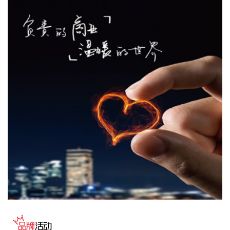
股东的净利润2.25亿元，同比增长111.09%；基本每股收益
0.41元。上半年，公司深入实施军民融合发展战略，统筹国内
国际两个市场，优化产品结构，拓宽高端应用领域，巩固核心
客户合作关系，培育新的增长点，产品市场竞争力和品牌影响
力进一步提升。产业升级稳步推进，10000吨/年硝化棉生产线
全面动工，泵业公司7500吨/年绿色智能铸造生产线完成建
设。
2026-08-09 15:56:26
华智数媒(300426)8月9日披露半年报，2026年上半年，公司
实现营业收入5397.85万元，同比增长21.53%；归属于上市公
司股东的净利润4259.92万元，同比扭亏；基本每股收益
0.0946元。本期营收增长主要系本期结算的影视剧项目金额较
上年同期增加。
2026-08-09 15:53:10
立新能源(001258)8月9日披露半年报，2026年上半年，公司
实现营业收入6.44亿元，同比增长29.75%；归属于上市公司股
东的净利润7302.39万元，同比增长715.75%；基本每股收益