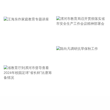
汤臣倍健在投资者业绩电话会表示，受益于消费者对增强免疫
和运动营养的需求提升，蛋白粉品类需求持续增长，公司持续
牢记使命 加强修养 严于律己
看好蛋白粉赛道的发展。
2026-08-09 15:34:11
据灯塔专业版实时数据，截至8月9日12时4分，电影《八
仙！》票房突破14亿元。
漯河市教育局召开贯彻落实省
2026-08-09 12:34:30
市安全生产工作会议精神部署
会
维宏股份(300508)在互动平台表示，上海洛丁森工业自动化设
王海东作家庭教育专题讲座
备有限公司并非公司直接投资，系公司参与的并购基金嘉兴宏
溥智造所投项目，嘉兴宏溥持有其16.3462%股权。洛丁森具
备单晶硅压力变送器全产业链能力和布局，包括MEMS芯片自
主研发设计、膜盒封装、压力变送器组装及多场景应用（如超
高温，耦合式等），全部制造工艺和供应链自主可控。后续洛
省教育厅到漯河市督导查看
陈向凡调研抗旱保秋工作
丁森除了持续聚焦流程工业和核电行业，深耕压力变送器和质
2024年校园足球“省长杯”比赛
量流量计等传感产品的研发之外，还将重点推进六维力传感器
筹备情况
等新产品、新应用落地，持续拓展业务边界，完善多场景国产
工业传感布局。