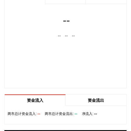
宁夏建材(600449)8月9日公告，公司拟1亿元—2亿元回购公司
股份，用于维护公司价值及股东权益，回购价格不超过19.47
--
元/股。
2026-08-09 16:03:15
--
--
--
摩尔线程(688795)8月9日公告，公司拟发行境外上市外资股
（H股）股票并申请在香港联合交易所有限公司主板挂牌上
市。
2026-08-09 16:03:11
拓维信息(002261)8月9日披露半年报，2026年上半年，公司
实现营业收入13.12亿元，同比增长0.39%；归属于上市公司股
东的净利润6922.2万元，同比下降12.16%；基本每股收益
0.0549元。公司拟每10股派发现金红利0.25元(含税)。
资金流入
资金流出
2026-08-09 15:59:13
--
--
--
两市总计资金流入:
两市总计资金流出:
净流入:
北化股份(002246)8月9日披露半年报，2026年上半年，公司
实现营业收入13.37亿元，同比增长18.16%；归属于上市公司