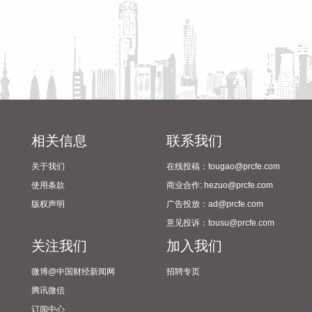
2026-08-09 11:58:12
记者从国家发展改革委了解到，今年以来，我国算力底座进一
步夯实，首个全国产10万卡人工智能超集群日前正式投用。标
志着我国算力基础设施建设迈入10万卡级部署新阶段。全国多
个算力节点迎来新一轮算力扩容。在国家超算互联网郑州核心
节点，首个全国产10万卡人工智能超集群投入运行。工作人员
告诉记者，这里的特别之处在于，科学计算加智能计算的融合
相关信息
联系我们
算力，为未来可能出现的新型计算需求做了前瞻布局。
关于我们
在线投稿：tougao@prcfe.com
2026-08-09 11:32:37
使用条款
商业合作: hezuo@prcfe.com
国家统计局城市司首席统计师董莉娟解读2026年7月份CPI和
版权声明
广告投放：ad@prcfe.com
PPI数据。7月份，受国际输入性因素影响，居民消费价格指数
意见投诉：tousu@prcfe.com
（CPI）环比下降0.1%，同比上涨0.5%，扣除食品和能源价格
关注我们
加入我们
的核心CPI环比上涨0.3%，同比上涨0.9%，CPI总体保持温和
上涨。国内部分行业需求增加，但受输入性和季节性等因素影
微博@中国财经新闻网
招聘专页
响，工业生产者出厂价格指数（PPI）环比下降0.7%，同比上
腾讯微信
涨3.5%，涨幅比上月回落0.6个百分点。 从环比看，全国PPI
订阅中心