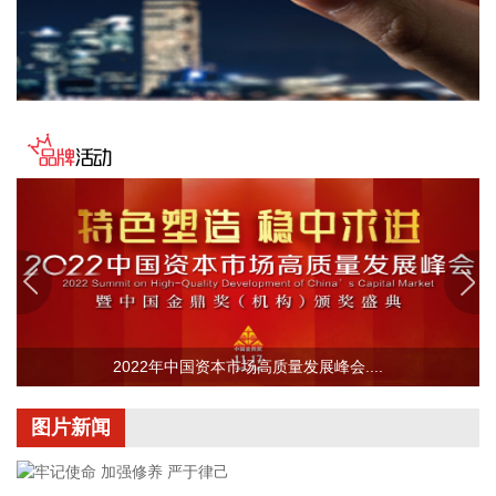
2026-08-08 12:34:13
据中国铁建，8月8日，由铁建投资作为联合体牵头人投资建
设，铁五院勘察设计，中铁十四局、中铁二十四局、中铁建
设、中国铁建电气化局等单位参建的杭州经绍兴至台州高铁温
岭至玉环段（简称杭台高铁温玉段）正式开通运营，玉环从不
通铁路直接迈入高铁时代，杭州至玉环最快1小时47分高铁直
达，台州市实现“县县通铁路”。
2026-08-08 12:26:22
中国地震台网自动测定：8月8日11时45分，在新疆阿克苏地区
沙雅县附近（北纬39.62度，东经82.83度）发生4.5级左右地
震。最终结果以正式速报为准。
2022年中国资本市场高质量发展峰会....
2026-08-08 11:58:15
乌克兰空军8日在社交媒体称，乌克兰首都基辅，以及敖德萨
图片新闻
州等多地有无人机来袭风险。基辅市军事管理局称，由于无人
机和弹道导弹威胁，基辅市拉响防空警报。该部门还称，基辅