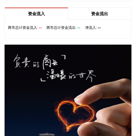
2026-08-08 13:38:17
资金流入
资金流出
中国地震台网正式测定：8月8日12时50分在美国阿拉斯加州
（北纬62.35度，西经152.25度）发生5.2级地震，震源深度10
--
--
--
两市总计资金流入:
两市总计资金流出:
净流入:
千米。
2026-08-08 13:26:20
据湖北日报，8月7日，湖北省首家宇树科技产业学院在长江工
程职业技术学院成立。据悉，“宇树科技产业学院”由宇树科技
股份有限公司与长江工程职业技术学院共建，实行“企业专家任
院长、校内教授任执行副院长”双院长制管理架构，聚焦机器人
调试、运维、技术支持等市场紧缺岗位，精准培育紧缺人才。
2026-08-08 13:22:33
路透社7日援引一名美国官员的话报道称，伊朗与阿曼围绕霍
尔木兹海峡的谈判“有进展”，“预计很快达成协议”。 这名官员
说，一旦协议达成，霍尔木兹海峡恢复商业航运，美国将解除
对伊海上封锁。这名官员同时重申，美方行动将继续基于伊朗
履行承诺的实际情况。