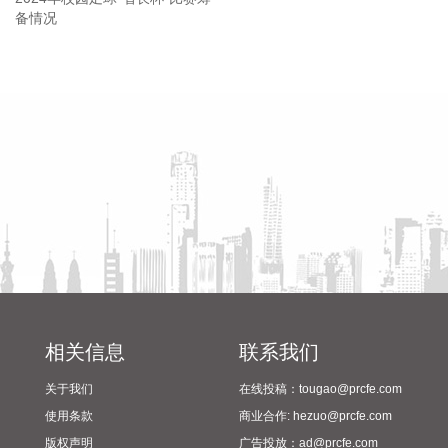
区人民政府签署战略合作协议，此次战略合作重点围绕算力基
础设施建设、新一代通信网络建设、产业数字化转型、低空经
济高质量发展等领域深化合作，加快内蒙古数字经济发展与产
省教育厅到漯河市督导查看
陈向凡调研抗旱保秋工作
业数字化进程，奋力书写中国式现代化内蒙古新篇章。
2024年校园足球“省长杯”比赛
2026-08-08 10:52:22
筹备情况
近日，星环聚能完成新一轮（A++轮）融资，融资金额为 8.8亿
元。本轮融资由深投控资本、深担创投、农银资本、交银投
资、纪源资本、永鑫方舟、可可资本、优势资本等机构联合投
资，老股东上海科创集团旗下知识产权基金等机构继续跟投。
本轮融资资金将与A轮、A+轮融资资金一起，共同用于上海嘉
定实验基地建设、NTST（负三角球形托卡马克）建造与运
行、CTRFR-1（星环一号）设计建造，以及聚变堆级高温超导
磁体与 AI 等离子体控制等关键技术的持续工程化推进。
2026-08-08 10:06:12
相关信息
联系我们
中国东方电气集团有限公司原党组副书记、董事宋致远涉嫌严
关于我们
在线投稿：tougao@prcfe.com
重违纪违法，目前正接受中央纪委国家监委纪律审查和监察调
使用条款
商业合作: hezuo@prcfe.com
查。
版权声明
广告投放：ad@prcfe.com