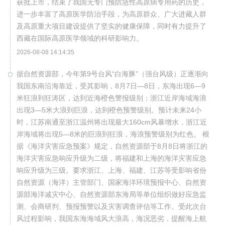
获批上市，结束了我国无专门预防急性高原病专用药的历史，
进一步丰富了高原医学防治手段，为高原群众、广大进藏人群
及高原重大项目建设提供了坚实的健康保障，同时有力提升了
西藏在国际高原医学领域的科研影响力。
2026-08-08 14:14:35
据自然资源部，今年第9号台风“白海豚”（强台风级）正逐渐向
我国东南沿海靠近，受其影响，8月7日—8日，东海出现6—9
米狂浪到狂涛区，达到近海橙色警报级别；浙江近岸海域海浪
出现3—5米大浪到巨浪，达到橙色预警级别。预计未来24小
时，江苏南通至浙江温州将出现最大160cm风暴增水，浙江近
岸海域将出现5—8米的巨浪到狂浪，海浪预警级别为红色。 根
据《海洋灾害应急预案》规定，自然资源部于8月8日将浙江的
海洋灾害应急响应升级为二级，将福建和上海的海洋灾害应急
响应升级为三级。要求浙江、上海、福建、江苏等受影响省份
自然资源（海洋）主管部门、国家海洋环境预报中心、自然资
源部海洋减灾中心、自然资源部东海局等单位组织做好应急监
测、会商研判、预报预警以及灾害调查评估等工作。受此次台
风过程影响，我国东海海域风大浪高，海况恶劣，提醒海上航