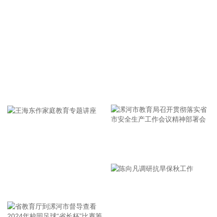
一处燃料库起火，但未说明具体原因。 据俄罗斯方面8日凌晨
消息，俄罗斯萨马拉州、萨拉托夫州等多地有导弹来袭风险。
今天已有十多个俄罗斯机场暂停航班起降。
2026-08-08 11:42:20
根据国融基金8月8日公告，总经理毛灵俊因个人原因离任，总
经理职位暂由张圆辉代任。根据国融基金安排，该公司董事会
选举韩光华拟任公司总经理，待韩光华完成相关程序后履职。
牢记使命 加强修养 严于律己
2026-08-08 11:08:16
据深视新闻，为持续营造市场化、法治化、国际化一流口岸营
商环境，深入贯彻落实党的二十大和二十届历次全会精神，贯
彻落实国家、省、市关于优化营商环境的决策部署，深圳市口
漯河市教育局召开贯彻落实省
岸办和深圳海关会同深圳市优化口岸营商环境工作组各成员单
位，认真研究制定《深圳市2026年优化口岸营商环境若干措
市安全生产工作会议精神部署
施》，推出19条工作举措。
会
2026-08-08 10:56:31
王海东作家庭教育专题讲座
据人民邮电报，8月7日，中国电信集团有限公司与内蒙古自治