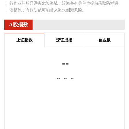
行作业的船只远离危险海域，沿海各有关单位提前采取防潮避
浪措施，有效防范可能带来海水倒灌风险。
2026-08-08 14:10:15
A股指数
据南京发布，8月4日，“南京聚信天晟股权投资合伙企业（有限
合伙）”正式落地紫金山国际科创基金街区。基金规模10.01亿
上证指数
深证成指
创业板
元，管理人为中信聚信（北京）资本管理有限公司，其向上穿
透的实际控制人为中信集团，管理人整体管理规模超百亿元。
该基金在2026紫金山创投大会上签约启动组建，将重点投向新
--
一代信息技术、高端装备、新材料、新能源、生物医药及新消
费等领域，为南京科创产业注入新的资本动能。
--
--
--
2026-08-08 14:06:16
据气象部门预测和自然资源部地质灾害技术指导中心研判，受
台风“白海豚”影响，未来三天，浙江东部、安徽西部等地局部
地区发生地质灾害的风险高。自然资源部于8月8日12时对安徽
启动地质灾害防御IV级响应，将浙江地质灾害防御响应等级由
IV级提升为Ⅲ级，派出司局级同志带队的工作组赴浙江指导地
质灾害防范应对工作。