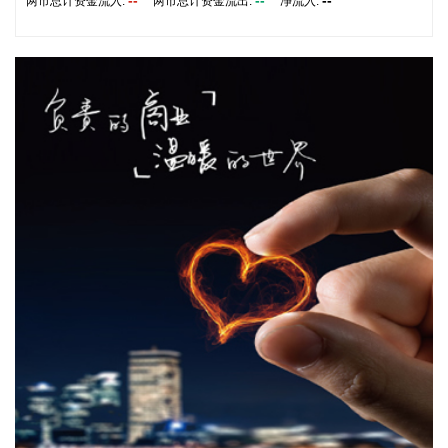
--
--
--
两市总计资金流入:
两市总计资金流出:
净流入:
芯片等硬件需求也随之增加，带动公司营业收入增长。
2026-08-07 20:47:10
【经营数据】 寒武纪：上半年净利润23.11亿元，同比增
122.61% 中国稀土：上半年净利润2.37亿元 同比增长46.53%
拉卡拉：上半年净利润同比增长191.67% 拟10派2元 东威科
技：上半年净利润同比增长133.21% 拟10派1.7元 广合科技：
公司产品量价齐升 上半年净利润同比增长94.39% 五洲特纸：
上半年净利润2.3亿元 同比增长88.95% 光华科技：上半年净利
润9428.5万元 同比增长67.56% 超频三：上半年净利润
1732.46万元 同比增长53.2% 盛美上海：上半年净利润9.89亿
元，同比增长42.14% 百川股份：上半年净利润7076.63万元
同比增长31.23% 信音电子业绩快报：上半年净利润4124.54万
元 同比增长24.63% 御银股份：上半年净利润1213.33万元 同
比增长14.25% 圣晖集成业绩快报：上半年净利润6987.09万元
同比增长11.86% 思维列控：上半年净利润3.18亿元 同比增长
4.65% 冠豪高新：上半年净利润2.13亿元 同比扭亏 朗科科
技：上半年净利润9507.97万元 同比扭亏为盈 立昂微：上半年