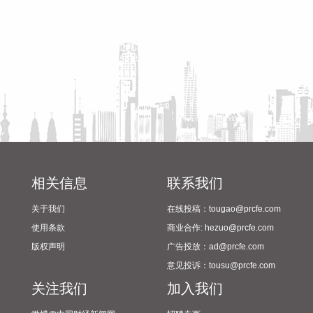
2024年校园足球“省长杯”比赛
获中国证监会备案 【增减持、回购】 依顿电子：控股股东拟
筹备情况
增持1%—2%公司股份 帝奥微：拟3000万元—6000万元回购
股份 【中标合同】 甘肃能化：全资子公司合计中标8891.64万
元工程施工项目 金智科技：公司及子公司中标两项目 金额合
计7359.28万元 【重大投资】 绿发电力：拟投资约24.75亿元
建设天津46万千瓦风电项目 超颖电子：拟20.86亿元投建高多
层及HDI印制电路板P3项目 东睦股份：拟实施“广东东睦华晶
技术基地建设项目” 【其他】 湖北宜化：硫磺渣综合利用年产8
万吨保险粉升级改造项目投产 华林证券：拟2.02亿元受让海航
期货94%股份 厦门钨业：参股公司暂停运营老挝勐康稀土项目
佰维存储：控股子公司拟增资扩股引入投资者 特锐德：取得金
相关信息
联系我们
融机构不超5.4亿元回购股票专项融资支持 中国建筑：控股股
关于我们
在线投稿：tougao@prcfe.com
东获得增持资金贷款支持 海峡股份：收到政府补助资金1.03亿
使用条款
商业合作: hezuo@prcfe.com
元 兴欣新材：取得金融机构不超9000万元回购股票专项融资
支持 泰凌微：终止发行股份及支付现金购买资产并撤回申请文
版权声明
广告投放：ad@prcfe.com
件 *ST实达：因2023年半年报涉嫌信披违法违规被中国证监会
意见投诉：tousu@prcfe.com
立案 *ST航图：涉嫌信息披露违法违规 公司及实控人被中国证
关注我们
加入我们
监会立案 复星医药：盐酸左沙丁胺醇雾化吸入溶液获注册批准