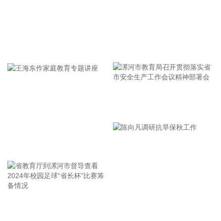
农：7月生猪销售收入7368.06万元 巨星农牧：7月商品肥猪销
售量33.98万头 同比增长6.46% 湘佳股份：7月份活禽销售收
入7969.32万元 环比增长6.21% 唐人神：7月生猪销量40.23万
头 环比上升12.29% 傲农生物：7月生猪销售量14.2万头，同
牢记使命 加强修养 严于律己
比减少0.44% 环旭电子：7月合并营业收入为55.49亿元 同比
增加12.98% 招商蛇口：7月实现签约销售金额138.14亿元 大
秦铁路：7月大秦线完成货物运输量3153万吨，同比减少
0.82% 龙源电力：7月完成发电量619.29万兆瓦时 同比下降
2.15% 湖北能源：7月完成发电量37.89亿千瓦时 同比减少
漯河市教育局召开贯彻落实省
12.66% 3天2板金一文化：公司二次并购事项仍处于筹划阶段
尚未签署任何意向性协议 宇晶股份：切磨抛设备下游半导体行
市安全生产工作会议精神部署
业应用占比不超过5% 【再融资】 浙江世宝：拟定增募资不超
会
13.94亿元 用于汽车线控转向系统产业化建设等项目 炬光科
王海东作家庭教育专题讲座
技：拟定增募资不超过10.21亿元 震有科技：向特定对象发行
股票申请获上交所受理 中京电子：向特定对象发行股票申请获
中国证监会同意注册批复 震裕科技：向不特定对象发行可转换
公司债券申请获中国证监会同意注册批复 皖通科技：向特定对
象发行股票申请获证监会同意注册批复 中材科技：向特定对象
省教育厅到漯河市督导查看
陈向凡调研抗旱保秋工作
发行股票申请获证监会同意注册批复 彤程新材：发行H股事项