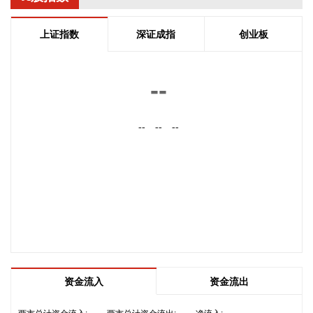
据“上海发布”，中国铁路上海局集团有限公司‌介绍，为确保铁
路运输和旅客出行安全，铁路部门密切关注台风“白海豚”路径
上证指数
深证成指
创业板
变化和后续影响，及时启动防台防汛应急响应，采取超前预
警、主动避险等措施，调整部分线路列车开行方案，计划对8
月9日至10日衢九铁路、沪昆铁路、萧甬铁路，8月9日至11日
--
衢宁铁路、甬金铁路，8月9日至12日金千铁路，8月9日至13
日皖赣铁路等部分区段部分时段途经列车，采取临时停运措
施。
--
--
--
2026-08-07 20:50:10
粤海饲料(001313)8月7日公告，公司拟作为有限合伙人出资不
超过3000万元认购温州中广精选三号创业投资合伙企业（有限
合伙）（简称“中广精选三号”）不超过27.5%的合伙份额。
2026-08-07 20:47:11
中巨芯(688549)8月7日披露半年报，2026年上半年，公司实
现营业收入7.99亿元，同比增长40.98%；归属于上市公司股东
资金流入
资金流出
的净利润1405.77万元，同比增长72.75%；基本每股收益
0.0095元。报告期内，受益于人工智能等技术的发展，市场对