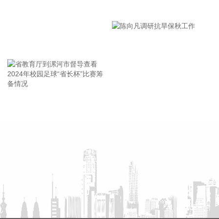
开。省长王清宪出席并讲话。 王清宪强调，要增强时不我待的
漯河市教育局召开贯彻落实省
使命感紧迫感，以“十五五”为新的起点，升维认知、把握机
市安全生产工作会议精神部署
遇，加快锻造长板、补齐短板，着力提升新一代信息技术产业
会
整体竞争力。要协同推进科技攻关，加强高价值场景开发应
王海东作家庭教育专题讲座
用，推动新一代半导体和6G与智能网联新能源汽车、量子科
技、具身智能等产业深度融合，催生更多新技术新产品新业
态。要梯次培育优质企业矩阵，打造集研发、制造、服务、孵
化于一体的平台型企业和企业型平台，构建互动融合、共生共
赢的生态系统。要体系化推进中试验证、集成孵化等平台建
省教育厅到漯河市督导查看
陈向凡调研抗旱保秋工作
设，加大招才引智力度，推动人才与技术、资本、项目同步落
2024年校园足球“省长杯”比赛
地。
筹备情况
2026-08-07 08:27:24
近期，磷化铟价格显著上涨。上海有色网数据显示，4英寸磷
化铟衬底8月6日均价达到6250元/片，较年初上涨约45%。磷
化铟价格上涨还叠加着上游原料铟的同步暴涨，Wind数据显
示，截至8月6日，精铟报价5430元/千克，较年初的2980元/千
克上涨超80%。 受AI浪潮拉动，光模块对磷化铟衬底的需求急
剧扩张，推动磷化铟价格攀升。磷化铟主要用在AIDC高速光模