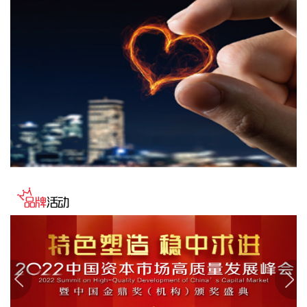
国内期货早盘开盘多数上涨，原油涨近4%，沥青、燃油等涨超
2%，甲醇、焦煤等涨超1%；铂、沪镍、沪银等跌超1%。
2026-08-07 09:06:24
企查查APP显示，近日，北京信弘昇股权投资中心（有限合
伙）成立，经营范围包含以私募基金从事股权投资、投资管
理、资产管理等活动。企查查股权穿透显示，该企业由中国信
达（01359.HK）等共同出资。
2026-08-07 09:06:14
中研股份(688716)8月7日早间公告，公司代财务总监杨丽萍、
股东王秀云及其一致行动人刘国梁原拟合计减持公司不超
1.12%股份。截至目前，上述人员未实施减持，基于对公司长
期发展前景及内在价值的充分认可，结合自身资金需求安排，
其决定提前终止此次减持股份计划。
2026-08-07 09:02:16
富时中国A50指数期货盘初微涨0.01%。
2026-08-07 09:02:10