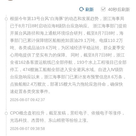
刷新
40
秒后刷新
根据今年第13号台风“白海豚”的动态和发展趋势，浙江海事局
已于8月7日8时启动沿海Ⅱ级防台应急响应。 浙江海事部门提前
开展台风路径和海上通航环境综合研判，截至8月7日8时，海
事部门已累计保障辖区船舶抢卸原油29.1万吨、电煤110.2万
吨、各类成品油19.6万吨，为区域经济平稳运转、群众夏季安
心用电提供了坚实有力的保障。 同时，截至8月7日8时，浙江
全省162条客渡运航线已全部停航，193个水上工程项目已全部
停工，474艘施工船舶全部进入安全避风水域。自进入Ⅳ级防
台应急响应以来，浙江海事部门已累计发布预警信息8.6万条，
点验船舶2.4万艘次，部署15艘大马力拖轮应急待命，确保快
速处置各类突发事件。
2026-08-07 09:42:37
CPO概念盘初拉升，截至发稿，景旺电子、依顿电子等涨停，
光迅科技、杰普特、东山精密等纷纷上涨。
2026-08-07 09:38:58