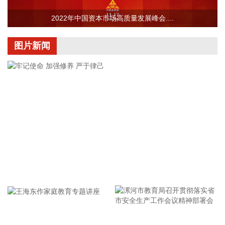
深交所公告，根据有关规定，港股通标的证券名单调入晶合集
2022年中国资本市场高质量发展峰会....
成（02249.HK）并自2026年8月7日起生效。
2026-08-07 08:45:13
图片新闻
记者今天（7日）从工业和信息化部了解到，今年上半年，中
小企业经济运行总体平稳，主要指标保持较快增长，企业效益
持续改善。 今年上半年，规模以上工业中小企业增加值同比增
长5.8%，营业收入同比增长7.7%，为2023年以来同期最高水
平，利润总额同比增长16.9%，为2022年以来同期最高水平，
生产经营稳步向好，盈利能力持续增强。 分行业看，31个制造
业大类行业中18个行业规模以上中小企业利润总额保持增长，
计算机及通信电子设备、有色金属冶炼和压延加工业、化学原
料和化学制品制造业增速较快，上游及高技术行业利润高速增
长，拉动作用明显。
牢记使命 加强修养 严于律己
2026-08-07 08:30:29
据安徽省人民政府网公众号消息，8月6日，安徽省新一代信息
技术暨新一代半导体、第六代移动通信产业推进会在合肥召