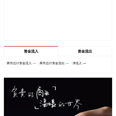
言》，批准了光伏产业工作组职责文件和行动计划、中小企业
工作组合作框架、初创企业行动计划。
2026-08-07 09:25:18
恒指低开0.01%，恒生科技指数涨0.26%。
2026-08-07 09:25:18
8月7日，人民币对美元中间价调贬9个基点，报6.7904，上一
交易日中间价6.7895。
资金流入
资金流出
2026-08-07 09:18:22
--
--
--
两市总计资金流入:
两市总计资金流出:
净流入:
据广钢气体消息，8月6日，广钢气体与韩国头部工业气体服务
商AirFirst正式签署实质性长期战略合作协议。双方将建立常态
化技术共创与市场联动机制，围绕广钢气体自研的“Super-N”超
高纯制氮解决方案开展联合迭代与场景优化，针对韩国先进半
导体制程标准持续打磨定制化供气体系，推动技术方案在海外
高端产线完成验证与规模化交付。
2026-08-07 09:10:13