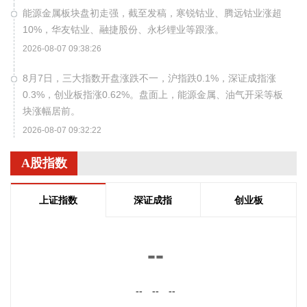
能源金属板块盘初走强，截至发稿，寒锐钴业、腾远钴业涨超
10%，华友钴业、融捷股份、永杉锂业等跟涨。
2026-08-07 09:38:26
8月7日，三大指数开盘涨跌不一，沪指跌0.1%，深证成指涨
0.3%，创业板指涨0.62%。盘面上，能源金属、油气开采等板
块涨幅居前。
2026-08-07 09:32:22
8月7日，央行公开市场开展10亿元7天期逆回购操作，操作利
A股指数
率1.40%。
2026-08-07 09:28:09
上证指数
深证成指
创业板
8月6日，第十届金砖国家工业部长会议在印度斋浦尔召开，中
国工业和信息化部总工程师王卫明出席会议并发言。金砖各国
--
工业主管部门及联合国工业发展组织代表围绕中小企业发展、
光伏产业转型、初创企业赋能、物流体系建设等议题深入交
流。 本次会议通过了《第十届金砖国家工业部长会议联合宣
--
--
--