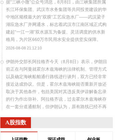
据“三峡小微”公众号消息，8月8日，由三峡集团所属
长江环保集团、武汉市水务集团等共同投资建设的华
中地区规模最大的“双膜”工艺应急水厂——武汉梁子
湖应急水厂并网通水，标志着武汉市江南区域正式构
建起“一江一湖”双水源互为备援、灵活调度的供水新
格局，为片区660万市民用水安全提供坚实保障。
2026-08-08 21:12:10
伊朗外交部长阿拉格齐今天（8月8日）表示，伊朗目
前正在与阿曼就霍尔木兹海峡的法律机制、管理方式
以及确定海峡船舶通行路线进行谈判，双方已经非常
接近达成协议。但是，霍尔木兹海峡能否重新开放还
取决于其他条件，包括美国对其违反美伊谅解备忘录
的行为作出弥补。阿拉格齐说，过去霍尔木兹海峡存
在一套分道通航制，但伊朗认为，原有路线已经不再
适合作为船舶通行路线，伊方无法接受继续使用该路
线。因此，有必要规划一套新的通航机制，不过这涉
A股指数
及复杂的技术和法律问题。目前双方正在讨论的是一
条临时通航路线。在新的正式通航路线最终确定之
上证指数
深证成指
创业板