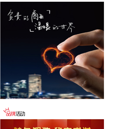
据“星光股份”公众号消息，近日，星光股份成功中标
龙星控股总部泛光工程项目。
2026-08-08 18:10:12
“金科股份”公众号消息，2026年8月，金科地产集团
股份有限公司（简称“金科股份”）与重庆通用人工智
能研究院在重庆正式签署全方位合作协议。双方将依
托通用人工智能前沿技术，落地不动产全场景智慧解
决方案，合力打造重庆“人工智能+不动产”产业标杆项
目。
2026-08-08 17:41:26
当地时间8日凌晨，由共和党控制的美国参议院以50
票赞成、49票反对的投票结果，确认托德·布兰奇担
任司法部长。 当地时间6月8日，美国白宫表示，总
统特朗普向美国参议院提交托德·布兰奇出任司法部长
的提名。特朗普4月2日宣布，帕姆·邦迪不再担任司