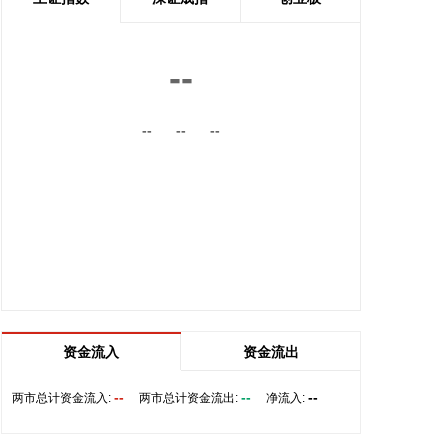
前，将首先设立一条临时航道，并以此作为未来正式
路线的基础。在这一问题上，伊朗和阿曼两国的军事
部门已根据现有海图展开磋商。待相关谈判完成并形
--
成最终结论后，新的通航路线将得到确定。
2026-08-08 20:03:45
--
--
--
8月8日，阿维塔07L正式上市，搭载896线双光路图
像级激光雷达，也是首批搭载华为乾崑智驾ADS 5的
车型。阿维塔科技董事长王辉在发布会上透露，截至
8月8日，华为乾崑智驾里程突破137亿公里，位居全
国第一。
2026-08-08 19:58:16
乌克兰方面8日消息称，正在塞尔维亚访问的乌克兰
总统泽连斯基当天表示，美国已与乌克兰达成协议，
资金流入
资金流出
将每月向乌克兰提供“爱国者”防空系统拦截导弹。泽
连斯基同时表示，仅靠这项供应无法完全弥补乌克兰
--
--
--
两市总计资金流入:
两市总计资金流出:
净流入:
目前的拦截导弹短缺。
2026-08-08 19:22:16