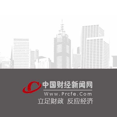
硬仗。
2026-08-08 16:31:27
杰瑞股份(002353)8月8日在互动平台表示，公司与中
核海洋的合作正在有序推进中。
2026-08-08 16:22:12
今天13时，台风“白海豚”中心位于距离浙江省温州市
东偏南方向约465公里的洋面上，中心附近最大风力
14级，45米/秒。虽然离浙江还有一定距离，但“白海
豚”外围云系今天上午已经在江苏南部、安徽东南部、
浙江等地激发出对流。 明天，台风登陆前后，华东降
雨进一步增强，江苏南部、安徽东南部、上海、浙江
大部将有大到暴雨，其中上海南部、浙江东部有特大
暴雨，局地日降雨量将达到400毫米甚至500毫米以
上，极端性较强，需注意防范。
2026-08-08 15:54:28
8月8日，记者从上海轮渡获悉，因受今年第13号台