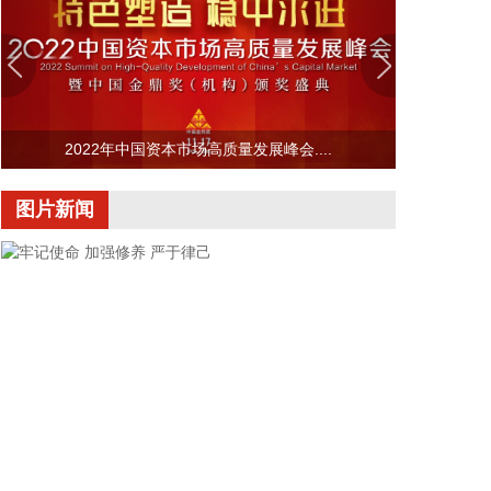
法部长，由副部长布兰奇代理。
2026-08-08 16:58:19
据“浦东发布”微信公众号消息，上海市文化旅游局介
绍，台风“白海豚”逼近，上海迪士尼、乐高乐园等多
家景点已临时闭园或调整运营时间。
2022年中国资本市场高质量发展峰会....
2026-08-08 16:58:16
图片新闻
据群众新闻，8月5日22时，陕西移动在商洛市镇安县
受汛情影响区域启动5G异网漫游工作，向其他运营商
客户提供5G网络漫游接入服务。该技术用于应急场
景，当用户所属运营商网络中断时，无需换卡换号即
可接入其他运营商5G网络，享受免费通话与上网服
务，这是我省首次将该功能用于汛期通信保障实战。
本次成功开通验证了5G异网漫游跨企业协同保障能
力，以及在真实汛情下的启停流程、业务配置和监控
保障等全环节操作性，有效增强了全省通信网络容灾
韧性，为守护人民群众生命财产安全和防汛救灾指挥
畅通筑牢通信“生命线”。
牢记使命 加强修养 严于律己