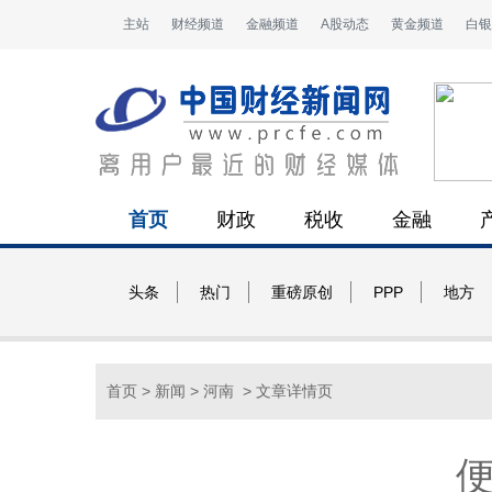
主站
财经频道
金融频道
A股动态
黄金频道
白银
首页
财政
税收
金融
头条
热门
重磅原创
PPP
地方
首页
>
新闻
>
河南
> 文章详情页