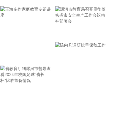
2026-08-08 16:46:16
美国国会参议院8日通过一项联邦政府临时拨款法
案，以避免联邦政府在现行预算到期后“停摆”。
2026-08-08 16:35:10
漯河市教育局召开贯彻落
实省市安全生产工作会议
据浙江日报，当前，浙江省防御13号台风“白海豚”到
了最关键的阶段。8日上午，省委、省政府召开全省
精神部署会
防御应对13号台风“白海豚”工作视频调度会。省委书
王海东作家庭教育专题讲
记王浩肯定了全省前一阶段防御应对工作成效。他强
座
调，与台风“巴威”相比，“白海豚”可能强度更强、持
续时间更长、造成影响更大。要高度警觉、闻令而
动，把防汛防台工作作为当前的重中之重，始终坚持
人民至上、生命至上，坚持“从最坏处着眼、做到顶格
省教育厅到漯河市督导查
陈向凡调研抗旱保秋工作
防御、打足提前量”，立足台风正面登陆、贯穿全省、
看2024年校园足球“省长
长时间影响、风雨潮“三碰头”等极端情况，坚决克服
杯”比赛筹备情况
麻痹思想、侥幸心理，把所有的工作都往前预置、往
前赶，确保守住“三条底线”，实现“不死人、少伤人、
少损失”的目标，坚决打赢防御台风“白海豚”这场大仗