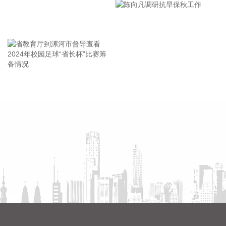
市安全生产工作会议精神部署
2026-08-08 11:08:16
会
据深视新闻，为持续营造市场化、法治化、国际化一流口岸营
王海东作家庭教育专题讲座
商环境，深入贯彻落实党的二十大和二十届历次全会精神，贯
彻落实国家、省、市关于优化营商环境的决策部署，深圳市口
岸办和深圳海关会同深圳市优化口岸营商环境工作组各成员单
位，认真研究制定《深圳市2026年优化口岸营商环境若干措
施》，推出19条工作举措。
省教育厅到漯河市督导查看
陈向凡调研抗旱保秋工作
2026-08-08 10:56:31
2024年校园足球“省长杯”比赛
筹备情况
据人民邮电报，8月7日，中国电信集团有限公司与内蒙古自治
区人民政府签署战略合作协议，此次战略合作重点围绕算力基
础设施建设、新一代通信网络建设、产业数字化转型、低空经
济高质量发展等领域深化合作，加快内蒙古数字经济发展与产
业数字化进程，奋力书写中国式现代化内蒙古新篇章。
2026-08-08 10:52:22
近日，星环聚能完成新一轮（A++轮）融资，融资金额为 8.8亿
元。本轮融资由深投控资本、深担创投、农银资本、交银投