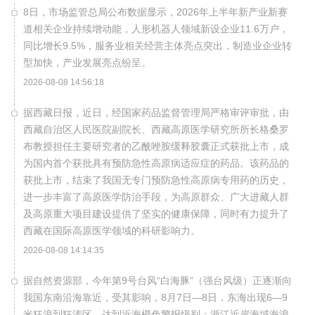
8日，市场监管总局公布数据显示，2026年上半年新产业新赛
道相关企业持续增动能，人形机器人领域新设企业11.6万户，
同比增长9.5%，服务业相关经营主体亮点突出，制造业企业转
型加快，产业发展亮点纷呈。
2026-08-08 14:56:18
据西藏日报，近日，经国家药品监督管理局严格审评审批，由
西藏自治区人民医院副院长、西藏高原医学研究所所长格桑罗
布教授担任主要研究者的乙酰唑胺缓释胶囊正式获批上市，成
为国内首个获批具有预防急性高原病适应症的药品。该药品的
获批上市，结束了我国无专门预防急性高原病专用药的历史，
进一步丰富了高原医学防治手段，为高原群众、广大进藏人群
及高原重大项目建设提供了坚实的健康保障，同时有力提升了
西藏在国际高原医学领域的科研影响力。
2026-08-08 14:14:35
据自然资源部，今年第9号台风“白海豚”（强台风级）正逐渐向
我国东南沿海靠近，受其影响，8月7日—8日，东海出现6—9
米狂浪到狂涛区，达到近海橙色警报级别；浙江近岸海域海浪