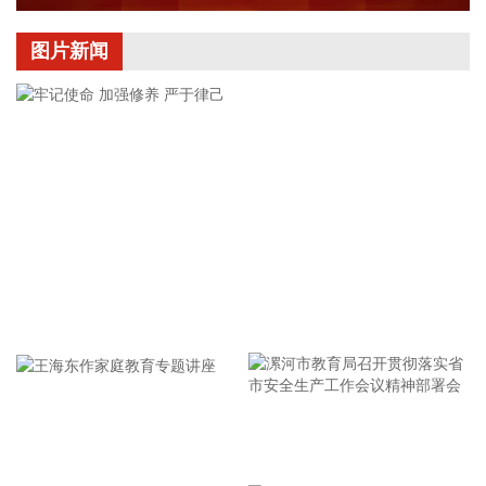
2026-08-08 12:26:22
图片新闻
中国地震台网自动测定：8月8日11时45分，在新疆阿克苏地区
沙雅县附近（北纬39.62度，东经82.83度）发生4.5级左右地
震。最终结果以正式速报为准。
2026-08-08 11:58:15
乌克兰空军8日在社交媒体称，乌克兰首都基辅，以及敖德萨
州等多地有无人机来袭风险。基辅市军事管理局称，由于无人
机和弹道导弹威胁，基辅市拉响防空警报。该部门还称，基辅
一处燃料库起火，但未说明具体原因。 据俄罗斯方面8日凌晨
消息，俄罗斯萨马拉州、萨拉托夫州等多地有导弹来袭风险。
牢记使命 加强修养 严于律己
今天已有十多个俄罗斯机场暂停航班起降。
2026-08-08 11:42:20
根据国融基金8月8日公告，总经理毛灵俊因个人原因离任，总
经理职位暂由张圆辉代任。根据国融基金安排，该公司董事会
漯河市教育局召开贯彻落实省
选举韩光华拟任公司总经理，待韩光华完成相关程序后履职。