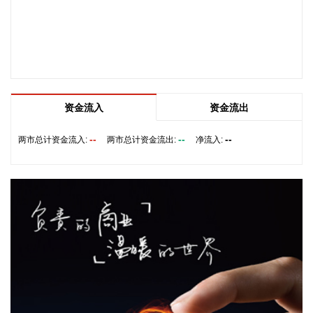
该基金在2026紫金山创投大会上签约启动组建，将重点投向新
一代信息技术、高端装备、新材料、新能源、生物医药及新消
费等领域，为南京科创产业注入新的资本动能。
2026-08-08 14:06:16
据气象部门预测和自然资源部地质灾害技术指导中心研判，受
台风“白海豚”影响，未来三天，浙江东部、安徽西部等地局部
资金流入
资金流出
地区发生地质灾害的风险高。自然资源部于8月8日12时对安徽
启动地质灾害防御IV级响应，将浙江地质灾害防御响应等级由
--
--
--
两市总计资金流入:
两市总计资金流出:
净流入:
IV级提升为Ⅲ级，派出司局级同志带队的工作组赴浙江指导地
质灾害防范应对工作。
2026-08-08 13:38:17
中国地震台网正式测定：8月8日12时50分在美国阿拉斯加州
（北纬62.35度，西经152.25度）发生5.2级地震，震源深度10
千米。
2026-08-08 13:26:20
据湖北日报，8月7日，湖北省首家宇树科技产业学院在长江工