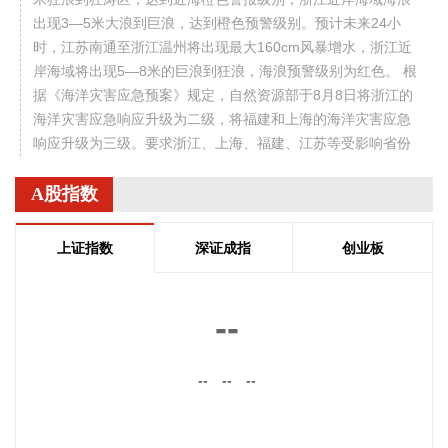
出现3—5米大浪到巨浪，达到橙色预警级别。预计未来24小
时，江苏南通至浙江温州将出现最大160cm风暴增水，浙江近
岸海域将出现5—8米的巨浪到狂浪，海浪预警级别为红色。 根
据《海洋灾害应急预案》规定，自然资源部于8月8日将浙江的
海洋灾害应急响应升级为二级，将福建和上海的海洋灾害应急
响应升级为三级。要求浙江、上海、福建、江苏等受影响省份
自然资源（海洋）主管部门、国家海洋环境预报中心、自然资
源部海洋减灾中心、自然资源部东海局等单位组织做好应急监
A股指数
测、会商研判、预报预警以及灾害调查评估等工作。受此次台
风过程影响，我国东海海域风大浪高，海况恶劣，提醒海上航
上证指数
深证成指
创业板
行作业的船只远离危险海域，沿海各有关单位提前采取防潮避
浪措施，有效防范可能带来海水倒灌风险。
--
2026-08-08 14:10:15
据南京发布，8月4日，“南京聚信天晟股权投资合伙企业（有限
--
--
--
合伙）”正式落地紫金山国际科创基金街区。基金规模10.01亿
元，管理人为中信聚信（北京）资本管理有限公司，其向上穿
透的实际控制人为中信集团，管理人整体管理规模超百亿元。