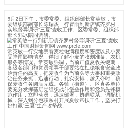
6月2日下午，市委常委、组织部部长常英敏，市
委组织部副部长陈瑞杰一行冒雨到新店镇齐罗村，
实地督导调研“三夏”麦收工作。区委常委、组织部
部长郭冰陪同调研。
常英敏一行实地察看麦粒饱满程度和密度以及小麦
受降雨影响情况，详细了解小麦的收割准备、农机
服务等情况。常英敏强调，当前正值夏收关键期，
各级各部门和党员领导干部要站在扛稳粮食安全政
治责任的高度，把麦收作为当前头等大事和重要政
治任务来抓，迅速行动，扎实安排，趁天夺时，确
保麦收任务圆满完成。各镇（街道）、区直各单位
要充分发挥基层党组织战斗堡垒作用和党员先锋模
范作用，立即动员，迅速部署，协调联系、调配机
械，深入到分包联系村开展夏收帮扶工作，坚决打
好打赢“三夏”生产攻坚战。