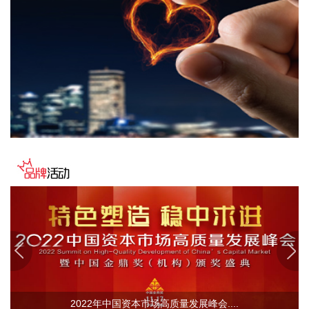
程职业技术学院成立。据悉，“宇树科技产业学院”由宇树科技
股份有限公司与长江工程职业技术学院共建，实行“企业专家任
院长、校内教授任执行副院长”双院长制管理架构，聚焦机器人
调试、运维、技术支持等市场紧缺岗位，精准培育紧缺人才。
2026-08-08 13:22:33
路透社7日援引一名美国官员的话报道称，伊朗与阿曼围绕霍
尔木兹海峡的谈判“有进展”，“预计很快达成协议”。 这名官员
说，一旦协议达成，霍尔木兹海峡恢复商业航运，美国将解除
对伊海上封锁。这名官员同时重申，美方行动将继续基于伊朗
履行承诺的实际情况。
2026-08-08 12:34:13
据中国铁建，8月8日，由铁建投资作为联合体牵头人投资建
设，铁五院勘察设计，中铁十四局、中铁二十四局、中铁建
设、中国铁建电气化局等单位参建的杭州经绍兴至台州高铁温
岭至玉环段（简称杭台高铁温玉段）正式开通运营，玉环从不
通铁路直接迈入高铁时代，杭州至玉环最快1小时47分高铁直
2022年中国资本市场高质量发展峰会....
达，台州市实现“县县通铁路”。