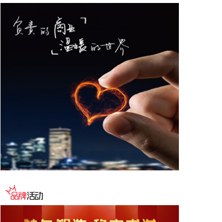
2026-08-08 15:14:28
8日，市场监管总局公布数据显示，2026年上半年新
产业新赛道相关企业持续增动能，人形机器人领域新
设企业11.6万户，同比增长9.5%，服务业相关经营主
体亮点突出，制造业企业转型加快，产业发展亮点纷
呈。
2026-08-08 14:56:18
据西藏日报，近日，经国家药品监督管理局严格审评
审批，由西藏自治区人民医院副院长、西藏高原医学
研究所所长格桑罗布教授担任主要研究者的乙酰唑胺
缓释胶囊正式获批上市，成为国内首个获批具有预防
急性高原病适应症的药品。该药品的获批上市，结束
了我国无专门预防急性高原病专用药的历史，进一步
丰富了高原医学防治手段，为高原群众、广大进藏人
群及高原重大项目建设提供了坚实的健康保障，同时
有力提升了西藏在国际高原医学领域的科研影响力。