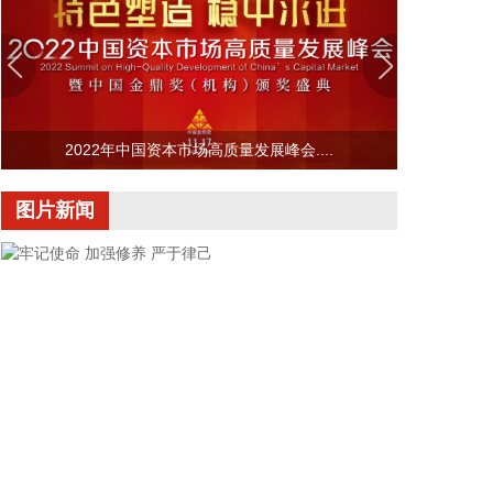
2026-08-08 14:14:35
据自然资源部，今年第9号台风“白海豚”（强台风级）
正逐渐向我国东南沿海靠近，受其影响，8月7日—8
日，东海出现6—9米狂浪到狂涛区，达到近海橙色警
报级别；浙江近岸海域海浪出现3—5米大浪到巨浪，
2022年中国资本市场高质量发展峰会....
达到橙色预警级别。预计未来24小时，江苏南通至浙
江温州将出现最大160cm风暴增水，浙江近岸海域将
图片新闻
出现5—8米的巨浪到狂浪，海浪预警级别为红色。
根据《海洋灾害应急预案》规定，自然资源部于8月8
日将浙江的海洋灾害应急响应升级为二级，将福建和
上海的海洋灾害应急响应升级为三级。要求浙江、上
海、福建、江苏等受影响省份自然资源（海洋）主管
部门、国家海洋环境预报中心、自然资源部海洋减灾
中心、自然资源部东海局等单位组织做好应急监测、
会商研判、预报预警以及灾害调查评估等工作。受此
次台风过程影响，我国东海海域风大浪高，海况恶
劣，提醒海上航行作业的船只远离危险海域，沿海各
有关单位提前采取防潮避浪措施，有效防范可能带来
牢记使命 加强修养 严于律己