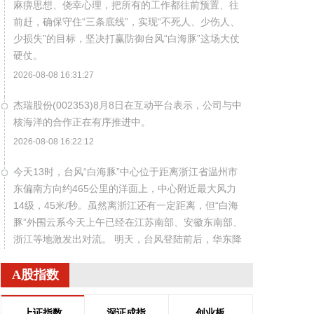
麻痹思想、侥幸心理，把所有的工作都往前预置、往
前赶，确保守住“三条底线”，实现“不死人、少伤人、
少损失”的目标，坚决打赢防御台风“白海豚”这场大仗
硬仗。
2026-08-08 16:31:27
杰瑞股份(002353)8月8日在互动平台表示，公司与中
核海洋的合作正在有序推进中。
2026-08-08 16:22:12
今天13时，台风“白海豚”中心位于距离浙江省温州市
东偏南方向约465公里的洋面上，中心附近最大风力
14级，45米/秒。虽然离浙江还有一定距离，但“白海
豚”外围云系今天上午已经在江苏南部、安徽东南部、
浙江等地激发出对流。 明天，台风登陆前后，华东降
雨进一步增强，江苏南部、安徽东南部、上海、浙江
大部将有大到暴雨，其中上海南部、浙江东部有特大
A股指数
暴雨，局地日降雨量将达到400毫米甚至500毫米以
上，极端性较强，需注意防范。
上证指数
深证成指
创业板