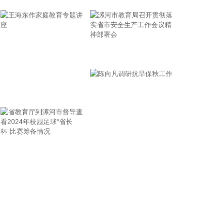
海水倒灌风险。
2026-08-08 14:10:15
据南京发布，8月4日，“南京聚信天晟股权投资合伙
企业（有限合伙）”正式落地紫金山国际科创基金街
漯河市教育局召开贯彻落
区。基金规模10.01亿元，管理人为中信聚信（北
实省市安全生产工作会议
京）资本管理有限公司，其向上穿透的实际控制人为
精神部署会
中信集团，管理人整体管理规模超百亿元。该基金在
王海东作家庭教育专题讲
2026紫金山创投大会上签约启动组建，将重点投向新
一代信息技术、高端装备、新材料、新能源、生物医
座
药及新消费等领域，为南京科创产业注入新的资本动
能。
2026-08-08 14:06:16
省教育厅到漯河市督导查
陈向凡调研抗旱保秋工作
据气象部门预测和自然资源部地质灾害技术指导中心
看2024年校园足球“省长
研判，受台风“白海豚”影响，未来三天，浙江东部、
杯”比赛筹备情况
安徽西部等地局部地区发生地质灾害的风险高。自然
资源部于8月8日12时对安徽启动地质灾害防御IV级响
应，将浙江地质灾害防御响应等级由IV级提升为Ⅲ