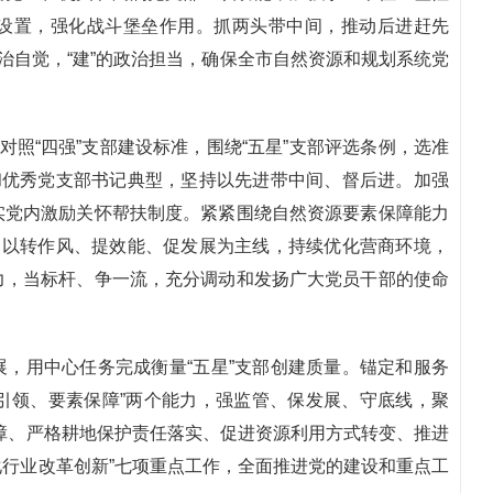
设置，强化战斗堡垒作用。抓两头带中间，推动后进赶先
治自觉，“建”的政治担当，确保全市自然资源和规划系统党
对照“四强”支部建设标准，围绕“五星”支部评选条例，选准
和优秀党支部书记典型，坚持以先进带中间、督后进。加强
实党内激励关怀帮扶制度。紧紧围绕自然资源要素保障能力
，以转作风、提效能、促发展为主线，持续优化营商环境，
力，当标杆、争一流，充分调动和发扬广大党员干部的使命
，用中心任务完成衡量“五星”支部创建质量。锚定和服务
划引领、要素保障”两个能力，强监管、保发展、守底线，聚
障、严格耕地保护责任落实、促进资源利用方式转变、推进
行业改革创新”七项重点工作，全面推进党的建设和重点工