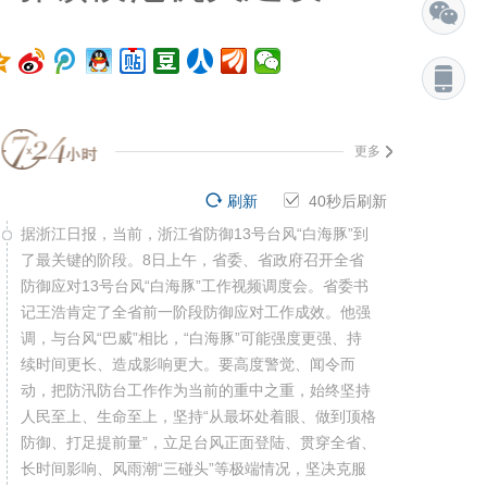
更多
刷新
39
秒后刷新
据浙江日报，当前，浙江省防御13号台风“白海豚”到
了最关键的阶段。8日上午，省委、省政府召开全省
防御应对13号台风“白海豚”工作视频调度会。省委书
记王浩肯定了全省前一阶段防御应对工作成效。他强
调，与台风“巴威”相比，“白海豚”可能强度更强、持
续时间更长、造成影响更大。要高度警觉、闻令而
动，把防汛防台工作作为当前的重中之重，始终坚持
人民至上、生命至上，坚持“从最坏处着眼、做到顶格
防御、打足提前量”，立足台风正面登陆、贯穿全省、
长时间影响、风雨潮“三碰头”等极端情况，坚决克服