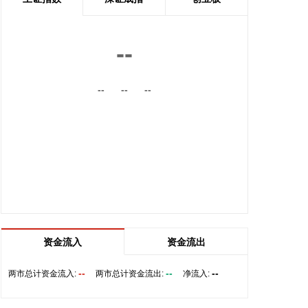
2026-08-08 15:54:28
8月8日，记者从上海轮渡获悉，因受今年第13号台
--
风“白海豚”影响，截至13时58分，上海轮渡已全线停
航。
--
--
--
2026-08-08 15:43:12
8月7日，随着最后一段沥青路面完成摊铺，由中铁五
局承建的京昆高速广（元）绵（阳）段扩容工程主线
路面63.879公里顺利贯通，标志着该段主线路面贯通
过半。广绵高速扩容项目全长约124公里，是国家“十
纵十横”综合运输大通道首都放射线G5京昆高速的关
键段落，也是四川省北上出川的核心通道。
2026-08-08 15:32:28
资金流入
资金流出
阳光电源(300274)8月8日在互动平台表示，公司目前
初步判断，FCC政策主要限制新产品认证，不影响已
--
--
--
两市总计资金流入:
两市总计资金流出:
净流入:
获认证产品的销售，公司目前在美销售的光伏逆变
器、储能系统不受影响。