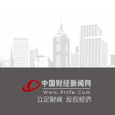
级，派出司局级同志带队的工作组赴浙江指导地质灾
害防范应对工作。
2026-08-08 13:38:17
中国地震台网正式测定：8月8日12时50分在美国阿
拉斯加州（北纬62.35度，西经152.25度）发生5.2级
地震，震源深度10千米。
2026-08-08 13:26:20
据湖北日报，8月7日，湖北省首家宇树科技产业学院
在长江工程职业技术学院成立。据悉，“宇树科技产业
学院”由宇树科技股份有限公司与长江工程职业技术学
院共建，实行“企业专家任院长、校内教授任执行副院
长”双院长制管理架构，聚焦机器人调试、运维、技术
支持等市场紧缺岗位，精准培育紧缺人才。
2026-08-08 13:22:33
路透社7日援引一名美国官员的话报道称，伊朗与阿
曼围绕霍尔木兹海峡的谈判“有进展”，“预计很快达成