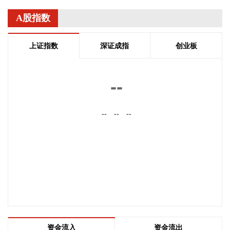
米析出强化”复合技术，兼具高强度、高塑性与优异的扩孔性
能，可适用于商用车高承载、复杂变形的汽车结构件。产品已
A股指数
通过某知名商用车配套厂的试模及批量应用验证。
2026-08-07 22:38:11
上证指数
深证成指
创业板
南大光电(300346)在互动平台表示，公司三甲基铟年产能共计
5吨，其中可用于磷化铟生产的高纯三甲基铟产能根据市场情
--
况进行上调，目前约为2吨/年。公司积极关注市场，加快业务
向高端化合物方向优化整合。
--
--
--
2026-08-07 22:26:18
据海南日报，8月7日，海南省政府与跨境电商企业座谈会在海
口举行，以政企面对面的形式听取跨境电商平台企业和服务机
构意见建议，共促海南跨境电商高质量发展。省长刘小明主持
会议。 京东集团、抖音集团、WB中国商家服务中心、蚂蚁集
团、菜鸟集团、海南跨境电商公共服务中心等跨境电商平台企
业和服务机构代表，以及中国跨境电商50人论坛、中国国际电
子商务中心的专家，围绕完善智慧物流体系与航线网络、构建
跨境电商生态体系、拓展跨境电商新业态、建立长效流量机
资金流入
资金流出