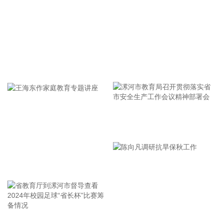
上海市气象台介绍，台风“白海豚”强度强，环流尺度大，七级
风圈半径超过400公里，北侧结构密实，云雨带发展旺盛，对
上海市的影响呈现“风长雨强”的特点。 台风“白海豚”登陆后深
入内陆的走向还存在较大不确定性，受到东西两环副热带高压
的影响，后期如果台风残涡在上海西侧回旋少动，对上海的影
牢记使命 加强修养 严于律己
响可能会长达4天，过程风雨影响都会比较大。 台风登陆并深
入内陆后，低空风切变较大，容易出现龙卷风，所以10日左
右“白海豚”登陆后要警惕龙卷风的可能性，气象部门也将密切
监测，做好研判和预警。
2026-08-07 21:39:19
漯河市教育局召开贯彻落实省
北京市住房和城乡建设委员会、北京市规划和自然资源委员
市安全生产工作会议精神部署
会、北京住房公积金管理中心7日晚联合印发《关于进一步优
会
化调整本市房地产政策的通知》。通知提出，适度提高住房公
王海东作家庭教育专题讲座
积金最高贷款额度。购房家庭中1人为公积金缴存人的，购买
首套住房公积金贷款最高贷款额度为120万元，二套住房公积
金贷款最高额度为100万元；夫妻双方均为缴存人的，购买首
套住房公积金贷款最高贷款额度为240万元，二套住房公积金