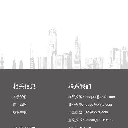
贷款最高额度为200万元。符合以下条件的，最高贷款额度可
省教育厅到漯河市督导查看
陈向凡调研抗旱保秋工作
进一步上浮： 1.城六区户籍居民家庭，在城六区外购买首套住
2024年校园足球“省长杯”比赛
房的，最高可上浮20万元； 2.购买住房符合本市建筑绿色发展
筹备情况
支持政策的，最高可上浮40万元； 3.本市户籍二孩及以上多子
女家庭购买住房的，可上浮40万元。 同时符合多项条件的，最
高贷款额度可叠加上浮，购房家庭中1人为公积金缴存人的，
最高上浮60万元；夫妻双方均为缴存人的，最高上浮100万
元。实际贷款额度依据购房家庭还款能力确定。
2026-08-07 21:32:25
据中国工程机械工业协会对挖掘机主要制造企业统计，2026年
7月销售各类挖掘机19521台，同比增长13.9%。其中：国内销
量7608台（含电动挖掘机41台），同比增长4.13%；出口
相关信息
联系我们
11913台（含电动挖掘机62台），同比增长21.2%。 2026年1
关于我们
在线投稿：tougao@prcfe.com
—7月，共销售挖掘机171841台，同比增长24.8%。其中：国
内销量86633台（含电动挖掘机227台），同比增长18.8%；出
使用条款
商业合作: hezuo@prcfe.com
口85208台（含电动挖掘机197台），同比增长31.7%。
版权声明
广告投放：ad@prcfe.com
2026-08-07 21:24:15
意见投诉：tousu@prcfe.com