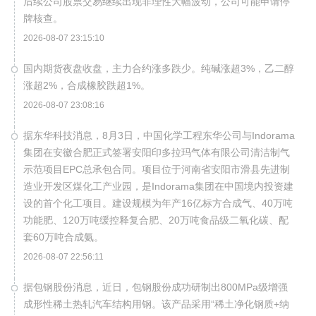
后续公司股票交易继续出现非理性大幅波动，公司可能申请停
牌核查。
2026-08-07 23:15:10
国内期货夜盘收盘，主力合约涨多跌少。纯碱涨超3%，乙二醇
涨超2%，合成橡胶跌超1%。
2026-08-07 23:08:16
据东华科技消息，8月3日，中国化学工程东华公司与Indorama
集团在安徽合肥正式签署安阳印多拉玛气体有限公司清洁制气
示范项目EPC总承包合同。项目位于河南省安阳市滑县先进制
造业开发区煤化工产业园，是Indorama集团在中国境内投资建
设的首个化工项目。建设规模为年产16亿标方合成气、40万吨
功能肥、120万吨缓控释复合肥、20万吨食品级二氧化碳、配
套60万吨合成氨。
2026-08-07 22:56:11
据包钢股份消息，近日，包钢股份成功研制出800MPa级增强
成形性稀土热轧汽车结构用钢。该产品采用“稀土净化钢质+纳