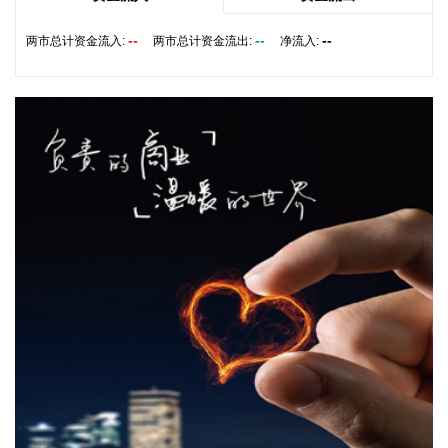
制、加强品牌宣传推广等提出意见建议。 刘小明表示，希望政
企同心合力，构建亲清政商关系，搭建常态化政企沟通机制，
--
--
--
两市总计资金流入:
两市总计资金流出:
净流入:
以政府的精准施策、企业的灵活创新，共建海南跨境电商出海
产业基地、自贸港跨境电商一站式服务平台，推动政策红利和
市场活力深度耦合，使海南在全球跨境电商版图中占据独特地
位。
2026-08-07 22:18:12
8月7日下午，国家防总副总指挥、水利部部长李国英主持专题
会商，视频连线水利部长江、黄河、淮河、海河、珠江、松
辽、太湖等流域管理机构，分析研判今年第13号台风“白海
豚”发展态势及影响，系统安排部署台风暴雨洪水防御工作。
李国英要求，全力以赴做好六个方面重点工作。一要强化监测
预报预警。二要突出抓好山洪灾害防御。三要确保水利工程安
全度汛。四要强化流域水工程统一联合调度。五要统筹做好城
市外洪内涝防御。六要确保重要基础设施安全。
2026-08-07 22:14:22
美股存储股走低，美光科技跌超2%，SK海力士跌超5%，闪迪