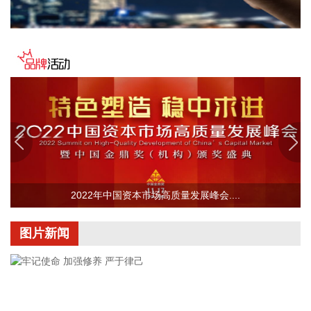
跌超3%，西部数据跌超5%，希捷科技跌超9%。
2026-08-07 22:06:20
冠盛股份7月投资者关系活动记录表披露，冠盛东驰电池工厂
于4月开始调试工作，为提升工厂调试进度，国网温州供电公
司提前搭建10千伏临时线路协助公司推进设备调试进度。6月
25日，供电公司已顺利完成110千伏变电站的建设并顺利引入
市政电网进行供电。目前工厂已经进入全面联机调试工作，预
计调试周期为6—9个月。固液混合电池量产线尚未正式下线，
项目的最新动态以公司公开披露的信息为准。
2026-08-07 22:04:03
2022年中国资本市场高质量发展峰会....
据青岛港公众号消息，8月7日，山东港口青岛港与青岛科技大
学在山港大厦签署战略合作协议。根据协议，双方将充分发挥
图片新闻
各自优势，强化资源共享、优势互补，加快培育新质生产力，
着力打造一批可复制、可推广的示范应用场景，为智慧绿色港
口建设注入强劲动能。
2026-08-07 21:39:20