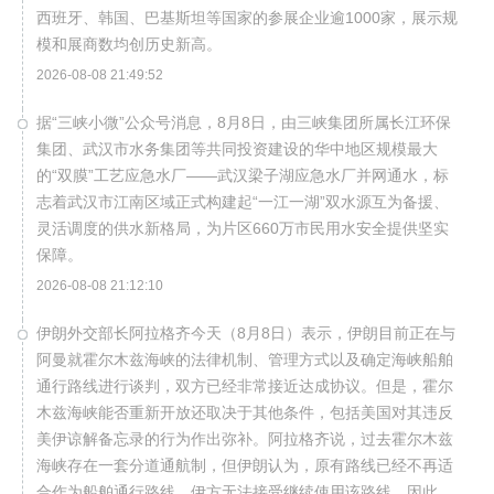
西班牙、韩国、巴基斯坦等国家的参展企业逾1000家，展示规
模和展商数均创历史新高。
2026-08-08 21:49:52
据“三峡小微”公众号消息，8月8日，由三峡集团所属长江环保
集团、武汉市水务集团等共同投资建设的华中地区规模最大
的“双膜”工艺应急水厂——武汉梁子湖应急水厂并网通水，标
志着武汉市江南区域正式构建起“一江一湖”双水源互为备援、
灵活调度的供水新格局，为片区660万市民用水安全提供坚实
保障。
2026-08-08 21:12:10
伊朗外交部长阿拉格齐今天（8月8日）表示，伊朗目前正在与
阿曼就霍尔木兹海峡的法律机制、管理方式以及确定海峡船舶
通行路线进行谈判，双方已经非常接近达成协议。但是，霍尔
木兹海峡能否重新开放还取决于其他条件，包括美国对其违反
美伊谅解备忘录的行为作出弥补。阿拉格齐说，过去霍尔木兹
海峡存在一套分道通航制，但伊朗认为，原有路线已经不再适
合作为船舶通行路线，伊方无法接受继续使用该路线。因此，