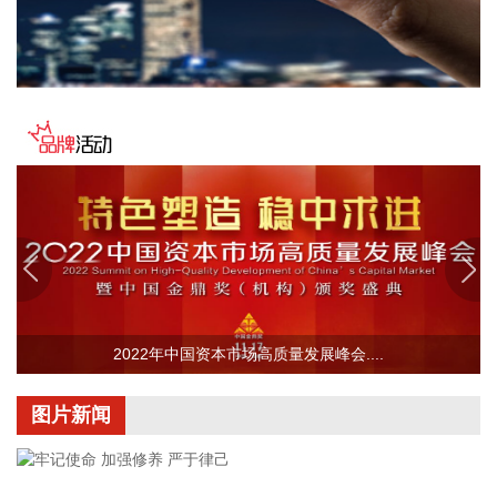
据“浦东发布”微信公众号消息，上海市文化旅游局介绍，台
风“白海豚”逼近，上海迪士尼、乐高乐园等多家景点已临时闭
园或调整运营时间。
2026-08-08 16:58:16
据群众新闻，8月5日22时，陕西移动在商洛市镇安县受汛情影
响区域启动5G异网漫游工作，向其他运营商客户提供5G网络
漫游接入服务。该技术用于应急场景，当用户所属运营商网络
中断时，无需换卡换号即可接入其他运营商5G网络，享受免费
通话与上网服务，这是我省首次将该功能用于汛期通信保障实
战。 本次成功开通验证了5G异网漫游跨企业协同保障能力，
以及在真实汛情下的启停流程、业务配置和监控保障等全环节
操作性，有效增强了全省通信网络容灾韧性，为守护人民群众
2022年中国资本市场高质量发展峰会....
生命财产安全和防汛救灾指挥畅通筑牢通信“生命线”。
2026-08-08 16:46:16
图片新闻
美国国会参议院8日通过一项联邦政府临时拨款法案，以避免
联邦政府在现行预算到期后“停摆”。