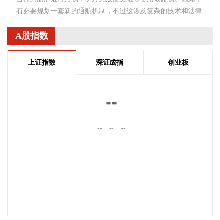
有必要规划一套新的通航机制，不过这涉及复杂的技术和法律
问题。目前双方正在讨论的是一条临时通航路线。在新的正式
通航路线最终确定之前，将首先设立一条临时航道，并以此作
A股指数
为未来正式路线的基础。在这一问题上，伊朗和阿曼两国的军
事部门已根据现有海图展开磋商。待相关谈判完成并形成最终
上证指数
深证成指
创业板
结论后，新的通航路线将得到确定。
2026-08-08 20:03:45
--
8月8日，阿维塔07L正式上市，搭载896线双光路图像级激光
雷达，也是首批搭载华为乾崑智驾ADS 5的车型。阿维塔科技
--
--
--
董事长王辉在发布会上透露，截至8月8日，华为乾崑智驾里程
突破137亿公里，位居全国第一。
2026-08-08 19:58:16
乌克兰方面8日消息称，正在塞尔维亚访问的乌克兰总统泽连
斯基当天表示，美国已与乌克兰达成协议，将每月向乌克兰提
供“爱国者”防空系统拦截导弹。泽连斯基同时表示，仅靠这项
供应无法完全弥补乌克兰目前的拦截导弹短缺。