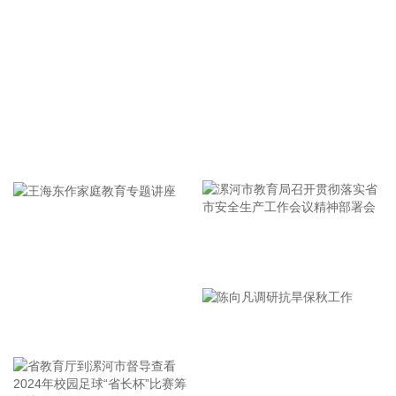
2026-08-08 16:35:10
据浙江日报，当前，浙江省防御13号台风“白海豚”到了最关键
的阶段。8日上午，省委、省政府召开全省防御应对13号台
风“白海豚”工作视频调度会。省委书记王浩肯定了全省前一阶
段防御应对工作成效。他强调，与台风“巴威”相比，“白海豚”可
能强度更强、持续时间更长、造成影响更大。要高度警觉、闻
牢记使命 加强修养 严于律己
令而动，把防汛防台工作作为当前的重中之重，始终坚持人民
至上、生命至上，坚持“从最坏处着眼、做到顶格防御、打足提
前量”，立足台风正面登陆、贯穿全省、长时间影响、风雨
潮“三碰头”等极端情况，坚决克服麻痹思想、侥幸心理，把所
有的工作都往前预置、往前赶，确保守住“三条底线”，实现“不
漯河市教育局召开贯彻落实省
死人、少伤人、少损失”的目标，坚决打赢防御台风“白海豚”这
场大仗硬仗。
市安全生产工作会议精神部署
2026-08-08 16:31:27
会
王海东作家庭教育专题讲座
杰瑞股份(002353)8月8日在互动平台表示，公司与中核海洋的
合作正在有序推进中。