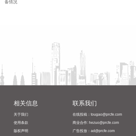
2026-08-08 16:22:12
今天13时，台风“白海豚”中心位于距离浙江省温州市东偏南方
省教育厅到漯河市督导查看
陈向凡调研抗旱保秋工作
向约465公里的洋面上，中心附近最大风力14级，45米/秒。虽
2024年校园足球“省长杯”比赛
然离浙江还有一定距离，但“白海豚”外围云系今天上午已经在
筹备情况
江苏南部、安徽东南部、浙江等地激发出对流。 明天，台风登
陆前后，华东降雨进一步增强，江苏南部、安徽东南部、上
海、浙江大部将有大到暴雨，其中上海南部、浙江东部有特大
暴雨，局地日降雨量将达到400毫米甚至500毫米以上，极端性
较强，需注意防范。
2026-08-08 15:54:28
8月8日，记者从上海轮渡获悉，因受今年第13号台风“白海
豚”影响，截至13时58分，上海轮渡已全线停航。
2026-08-08 15:43:12
相关信息
联系我们
8月7日，随着最后一段沥青路面完成摊铺，由中铁五局承建的
关于我们
在线投稿：tougao@prcfe.com
京昆高速广（元）绵（阳）段扩容工程主线路面63.879公里顺
使用条款
商业合作: hezuo@prcfe.com
利贯通，标志着该段主线路面贯通过半。广绵高速扩容项目全
版权声明
广告投放：ad@prcfe.com