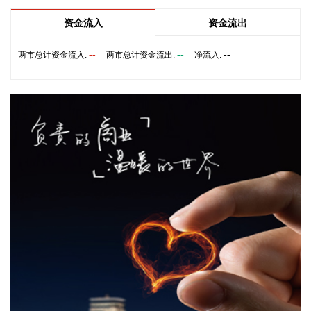
2026-08-08 19:22:16
资金流入
资金流出
据“星光股份”公众号消息，近日，星光股份成功中标龙星控股
总部泛光工程项目。
--
--
--
两市总计资金流入:
两市总计资金流出:
净流入:
2026-08-08 18:10:12
“金科股份”公众号消息，2026年8月，金科地产集团股份有限
公司（简称“金科股份”）与重庆通用人工智能研究院在重庆正
式签署全方位合作协议。双方将依托通用人工智能前沿技术，
落地不动产全场景智慧解决方案，合力打造重庆“人工智能+不
动产”产业标杆项目。
2026-08-08 17:41:26
当地时间8日凌晨，由共和党控制的美国参议院以50票赞成、
49票反对的投票结果，确认托德·布兰奇担任司法部长。 当地
时间6月8日，美国白宫表示，总统特朗普向美国参议院提交托
德·布兰奇出任司法部长的提名。特朗普4月2日宣布，帕姆·邦
迪不再担任司法部长，由副部长布兰奇代理。
2026-08-08 16:58:19