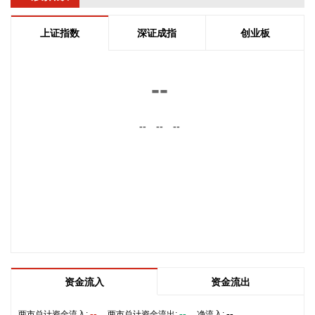
2026-08-06 22:56:17
上证指数
深证成指
创业板
一博科技8月6日接受机构调研时表示，截至目前，公司销售订
单签单金额与去年同期相比增长超过70%，增速整体上逐月提
高，增长较快的领域有ATE产品、光模块、机器人及其他与人
--
工智能相关的领域，公司前三大客户中有两家主业与ATE相
关，另一家是光模块领域的领军企业。从公司业务类别看，
--
--
--
PCB制板业务订单每月呈较快增长态势，部分瓶颈工序产能已
经满产，订单有所积压，相关扩产设备正在添置中，公司将结
合订单增长的需求加快产能的完全释放，以更好地满足客户需
求。 从目前的情况看，公司营业收入加速增长的趋势没有变，
预计今年下半年的销售增速明显高于上半年，毛利率随着产能
利用率的提升也在稳步提升。
2026-08-06 22:36:20
8月6日，中交集团党委书记、董事长宋海良在福建宁德与宁德
时代新能源科技股份有限公司创始人、董事长兼总经理曾毓群
资金流入
资金流出
举行会谈。双方围绕深化新能源、交能融合、绿色发展、科技
创新等领域合作进行深入交流。
--
--
--
两市总计资金流入:
两市总计资金流出:
净流入: