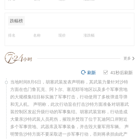
跌幅榜
排名
名称
现价
涨跌幅
更多
刷新
40
秒后刷新
当地时间8月6日，胡塞武装发表声明称，其武装力量针对沙特
方面在也门鲁瓦克、阿卜尔、塞尼耶等地区以及多个军事营地
的大规模集结目标实施了军事打击，行动使用了多枚弹道导弹
和无人机。 声明称，此次行动旨在打击沙特方面准备对胡塞武
装控制区发起升级行动的军事集结。胡塞武装宣称，行动造成
大量亲沙特武装人员死伤，摧毁并焚毁了位于瓦迪阿口岸附近
多个军事营地、武器库及军事装备，并击毁大量军用车辆。 声
明警告沙特方面不要采取进一步军事行动，否则将承担由此产