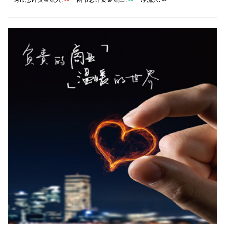
2026-08-06 22:28:22
创源股份(300703)8月6日在互动平台回复称，公司目前并未自
建算力中心，更多聚焦于算力资源的应用，通过与外部算力服
务商合作，积极建设AIGC技术平台。目前AIGC技术平台对公
司业绩不产生直接影响。
2026-08-06 22:24:14
纳斯达克100指数转涨，标普500指数涨0.2%。美光科技转
涨，此前一度跌超7%。希捷科技收复8%的跌幅后涨近2%。其
他存储股也大幅收窄跌幅。
2026-08-06 22:20:19
据上海市国资委消息，8月6日，上海市国资委党委书记、主任
周小全接待上海清算所党委书记、董事长马贱阳一行，双方围
绕自贸离岸债等新型金融工具运用、套期保值等风险管理领域
的合作开展深入交流。双方表示，将深入贯彻落实十二届市委
九次全会精神，以协同机制为纽带，持续推动金融基础设施资