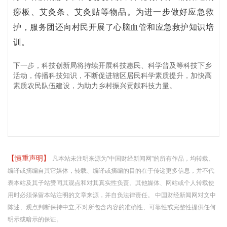
痧板、艾灸条、艾灸贴等物品。为进一步做好应急救
护，服务团还向村民开展了心脑血管和应急救护知识培
训。
下一步，科技创新局将持续开展科技惠民、科学普及等科技下乡
活动，传播科技知识，不断促进辖区居民科学素质提升，加快高
素质农民队伍建设，为助力乡村振兴贡献科技力量。
【慎重声明】
凡本站未注明来源为"中国财经新闻网"的所有作品，均转载、
编译或摘编自其它媒体，转载、编译或摘编的目的在于传递更多信息，并不代
表本站及其子站赞同其观点和对其真实性负责。其他媒体、网站或个人转载使
用时必须保留本站注明的文章来源，并自负法律责任。 中国财经新闻网对文中
陈述、观点判断保持中立,不对所包含内容的准确性、可靠性或完整性提供任何
明示或暗示的保证。