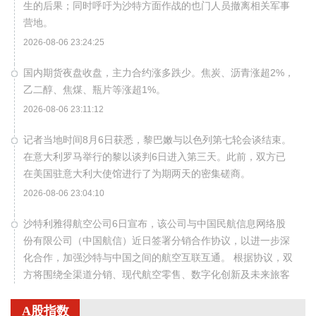
生的后果；同时呼吁为沙特方面作战的也门人员撤离相关军事
营地。
2026-08-06 23:24:25
国内期货夜盘收盘，主力合约涨多跌少。焦炭、沥青涨超2%，
乙二醇、焦煤、瓶片等涨超1%。
2026-08-06 23:11:12
记者当地时间8月6日获悉，黎巴嫩与以色列第七轮会谈结束。
在意大利罗马举行的黎以谈判6日进入第三天。此前，双方已
在美国驻意大利大使馆进行了为期两天的密集磋商。
2026-08-06 23:04:10
沙特利雅得航空公司6日宣布，该公司与中国民航信息网络股
份有限公司（中国航信）近日签署分销合作协议，以进一步深
化合作，加强沙特与中国之间的航空互联互通。 根据协议，双
方将围绕全渠道分销、现代航空零售、数字化创新及未来旅客
体验等领域开展合作。此协议还支持利雅得航空持续拓展包括
中国在内的国际航线网络。
A股指数