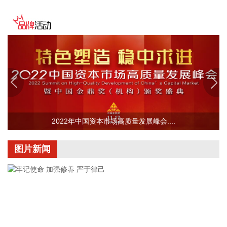
源与市属国资产业布局深度联动，立足服务实体经济、守牢金
融安全底线，共同服务上海“五个中心”建设。
2026-08-06 22:16:16
映翰通(688080)8月6日公告，公司控股股东、实控人李明、李
红雨提议公司使用自有资金通过集中竞价交易方式回购股份，
回购完毕后将依法进行注销并减少公司注册资本。回购资金总
额不低于2000万元（含），不超过3000万元（含）。
2026-08-06 22:12:42
据“浙江发布”，8月6日，浙江省委、省政府召开全省防御应对
2022年中国资本市场高质量发展峰会....
13号台风“白海豚”工作部署会议，对做好全省面上防台工作进
行具体部署。 会议强调，要强化预报预警，做到“早报、快
图片新闻
报、多报”，多部门加密精细化预报，健全预警叫应机制，全面
覆盖重点群体；要有序启动响应，科学把握“时、度、效”，全
面激活“1833”联合指挥体系，规范应急响应启动、会商研判与
信息报送流程；要加强风险排查管控，做到“无漏洞、无死角、
无盲区”，全覆盖排查管控各类安全隐患；要聚焦小流域、山塘
水库、在建水利工程及海塘安全，做到“早动、快动、小动”，