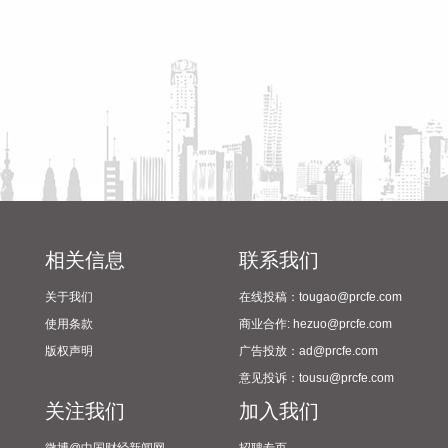
2024年校园足球“省长杯”比赛
筹备情况
美股三大指数开盘涨跌不一，标普500指数涨0.07%，道指涨
0.19%，纳指跌0.34%。存储股多数走低，闪迪跌超12%，西
部数据跌超19%。
2026-08-06 21:39:02
潍柴动力8月6日在互动平台表示，公司没有可回收航空发动机
相关业务。
2026-08-06 21:34:23
德固特8月6日在互动平台表示，公司没有液冷装备、数据中心
相关信息
联系我们
的管理领域的布局或产业规划。
关于我们
在线投稿：tougao@prcfe.com
2026-08-06 21:30:33
使用条款
商业合作: hezuo@prcfe.com
据中国电子消息，8月6日，中国电子与中信集团签署战略合作
版权声明
广告投放：ad@prcfe.com
协议，双方将进一步加强在金融服务、金融科技等领域的合
意见投诉：tousu@prcfe.com
作。
关注我们
加入我们
2026-08-06 21:22:18