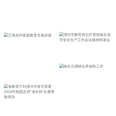
检修加固各类水利设施与薄弱海塘；要提前组织人员转移，做
到“不漏一户、不落一人”，按时分段完成各类风险区域人员转
移；要强化应急准备，做到力量下沉、保障下倾，前置各类抢
险救援队伍，配齐调试防汛救灾物资装备，充实海上救援力
牢记使命 加强修养 严于律己
量；要从严从细管控重点船舶，摸清底数、分类避风、强化闭
环，确保“船靠岸、避到位”；要全员全域落实海上人员撤离，
严格执行标准，严防人员回流，确保“人上岸、零留守”；要切
实加强客运船舶管理，刚性落实停航要求，妥善安置旅客，确
保“客停渡、零营运”；要扎实做好宣传引导工作，高频滚动发
漯河市教育局召开贯彻落实省
布权威信息，针对沿海群众、渔民、游客等重点群体加强动
员。
市安全生产工作会议精神部署
2026-08-06 22:00:41
会
王海东作家庭教育专题讲座
依顿电子(603328)8月6日公告，拟向包括公司控股股东九洲集
团在内的不超过35名特定投资者，发行股票募资不超过20亿
元，用于高端印制电路板智能制造项目及补充流动资金。其
中，九洲集团拟以现金方式认购此次发行股份金额不低于5亿
元（含）且不高于10亿元（含）。
省教育厅到漯河市督导查看
陈向凡调研抗旱保秋工作
2026-08-06 21:45:44