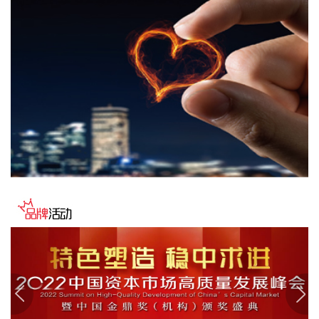
纳斯达克100指数转涨，标普500指数涨0.2%。美光科技转
涨，此前一度跌超7%。希捷科技收复8%的跌幅后涨近2%。其
他存储股也大幅收窄跌幅。
2026-08-06 22:20:19
据上海市国资委消息，8月6日，上海市国资委党委书记、主任
周小全接待上海清算所党委书记、董事长马贱阳一行，双方围
绕自贸离岸债等新型金融工具运用、套期保值等风险管理领域
的合作开展深入交流。双方表示，将深入贯彻落实十二届市委
九次全会精神，以协同机制为纽带，持续推动金融基础设施资
源与市属国资产业布局深度联动，立足服务实体经济、守牢金
融安全底线，共同服务上海“五个中心”建设。
2026-08-06 22:16:16
映翰通(688080)8月6日公告，公司控股股东、实控人李明、李
红雨提议公司使用自有资金通过集中竞价交易方式回购股份，
回购完毕后将依法进行注销并减少公司注册资本。回购资金总
额不低于2000万元（含），不超过3000万元（含）。
2026-08-06 22:12:42