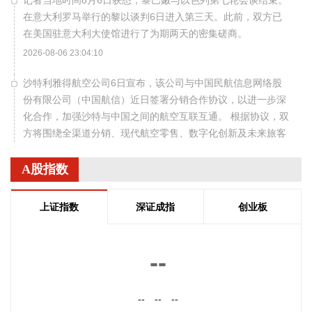
记者当地时间8月6日获悉，黎巴嫩与以色列第七轮会谈结束。
在意大利罗马举行的黎以谈判6日进入第三天。此前，双方已
在美国驻意大利大使馆进行了为期两天的密集磋商。
2026-08-06 23:04:10
沙特利雅得航空公司6日宣布，该公司与中国民航信息网络股
份有限公司（中国航信）近日签署分销合作协议，以进一步深
化合作，加强沙特与中国之间的航空互联互通。 根据协议，双
方将围绕全渠道分销、现代航空零售、数字化创新及未来旅客
体验等领域开展合作。此协议还支持利雅得航空持续拓展包括
中国在内的国际航线网络。
A股指数
2026-08-06 22:56:17
上证指数
深证成指
创业板
一博科技8月6日接受机构调研时表示，截至目前，公司销售订
单签单金额与去年同期相比增长超过70%，增速整体上逐月提
高，增长较快的领域有ATE产品、光模块、机器人及其他与人
--
工智能相关的领域，公司前三大客户中有两家主业与ATE相
关，另一家是光模块领域的领军企业。从公司业务类别看，
--
--
--
PCB制板业务订单每月呈较快增长态势，部分瓶颈工序产能已