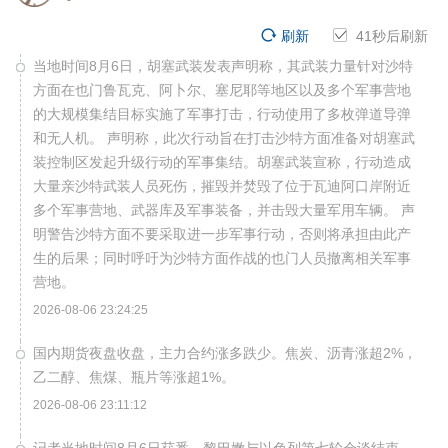
刷新
40
秒后刷新
当地时间8月6日，胡塞武装发表声明称，其武装力量针对沙特
方面在也门鲁瓦克、阿卜尔、塞尼耶等地区以及多个军事营地
的大规模集结目标实施了军事打击，行动使用了多枚弹道导弹
和无人机。 声明称，此次行动旨在打击沙特方面准备对胡塞武
装控制区发起升级行动的军事集结。胡塞武装宣称，行动造成
大量亲沙特武装人员死伤，摧毁并焚毁了位于瓦迪阿口岸附近
多个军事营地、武器库及军事装备，并击毁大量军用车辆。 声
明警告沙特方面不要采取进一步军事行动，否则将承担由此产
生的后果；同时呼吁为沙特方面作战的也门人员撤离相关军事
营地。
2026-08-06 23:24:25
国内期货夜盘收盘，主力合约涨多跌少。焦炭、沥青涨超2%，
乙二醇、焦煤、瓶片等涨超1%。
2026-08-06 23:11:12