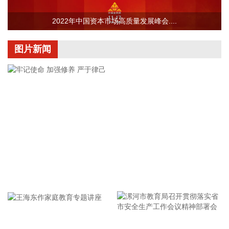
据“浙江发布”，8月6日，浙江省委、省政府召开全省防御应对
2022年中国资本市场高质量发展峰会....
13号台风“白海豚”工作部署会议，对做好全省面上防台工作进
行具体部署。 会议强调，要强化预报预警，做到“早报、快
图片新闻
报、多报”，多部门加密精细化预报，健全预警叫应机制，全面
覆盖重点群体；要有序启动响应，科学把握“时、度、效”，全
面激活“1833”联合指挥体系，规范应急响应启动、会商研判与
信息报送流程；要加强风险排查管控，做到“无漏洞、无死角、
无盲区”，全覆盖排查管控各类安全隐患；要聚焦小流域、山塘
水库、在建水利工程及海塘安全，做到“早动、快动、小动”，
检修加固各类水利设施与薄弱海塘；要提前组织人员转移，做
到“不漏一户、不落一人”，按时分段完成各类风险区域人员转
移；要强化应急准备，做到力量下沉、保障下倾，前置各类抢
险救援队伍，配齐调试防汛救灾物资装备，充实海上救援力
牢记使命 加强修养 严于律己
量；要从严从细管控重点船舶，摸清底数、分类避风、强化闭
环，确保“船靠岸、避到位”；要全员全域落实海上人员撤离，
严格执行标准，严防人员回流，确保“人上岸、零留守”；要切
实加强客运船舶管理，刚性落实停航要求，妥善安置旅客，确