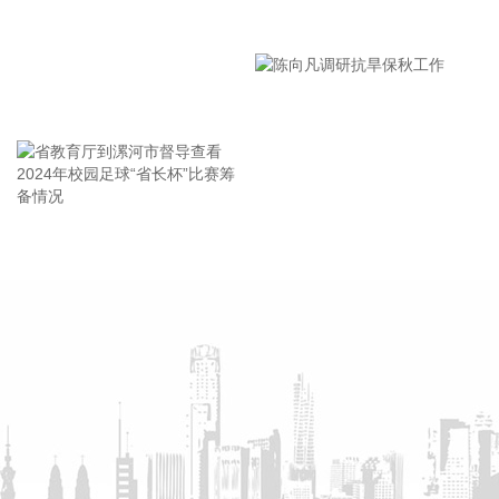
保“客停渡、零营运”；要扎实做好宣传引导工作，高频滚动发
漯河市教育局召开贯彻落实省
布权威信息，针对沿海群众、渔民、游客等重点群体加强动
员。
市安全生产工作会议精神部署
2026-08-06 22:00:41
会
王海东作家庭教育专题讲座
依顿电子(603328)8月6日公告，拟向包括公司控股股东九洲集
团在内的不超过35名特定投资者，发行股票募资不超过20亿
元，用于高端印制电路板智能制造项目及补充流动资金。其
中，九洲集团拟以现金方式认购此次发行股份金额不低于5亿
元（含）且不高于10亿元（含）。
省教育厅到漯河市督导查看
陈向凡调研抗旱保秋工作
2026-08-06 21:45:44
2024年校园足球“省长杯”比赛
筹备情况
美股三大指数开盘涨跌不一，标普500指数涨0.07%，道指涨
0.19%，纳指跌0.34%。存储股多数走低，闪迪跌超12%，西
部数据跌超19%。
2026-08-06 21:39:02
潍柴动力8月6日在互动平台表示，公司没有可回收航空发动机
相关业务。