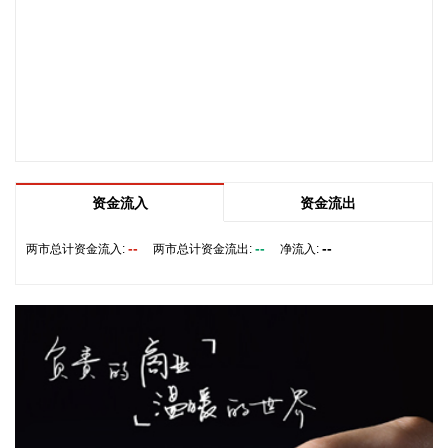
经满产，订单有所积压，相关扩产设备正在添置中，公司将结
合订单增长的需求加快产能的完全释放，以更好地满足客户需
求。 从目前的情况看，公司营业收入加速增长的趋势没有变，
预计今年下半年的销售增速明显高于上半年，毛利率随着产能
利用率的提升也在稳步提升。
2026-08-06 22:36:20
8月6日，中交集团党委书记、董事长宋海良在福建宁德与宁德
时代新能源科技股份有限公司创始人、董事长兼总经理曾毓群
资金流入
资金流出
举行会谈。双方围绕深化新能源、交能融合、绿色发展、科技
创新等领域合作进行深入交流。
--
--
--
两市总计资金流入:
两市总计资金流出:
净流入:
2026-08-06 22:28:22
创源股份(300703)8月6日在互动平台回复称，公司目前并未自
建算力中心，更多聚焦于算力资源的应用，通过与外部算力服
务商合作，积极建设AIGC技术平台。目前AIGC技术平台对公
司业绩不产生直接影响。
2026-08-06 22:24:14