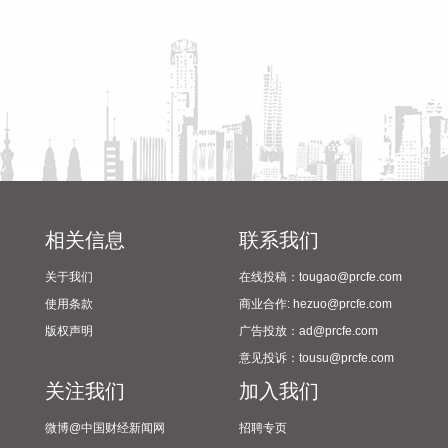
筹备情况
元 兴欣新材：取得金融机构不超9000万元回购股票专项融资
支持 泰凌微：终止发行股份及支付现金购买资产并撤回申请文
件 *ST实达：因2023年半年报涉嫌信披违法违规被中国证监会
立案 *ST航图：涉嫌信息披露违法违规 公司及实控人被中国证
监会立案 复星医药：盐酸左沙丁胺醇雾化吸入溶液获注册批准
信立泰：SAL0195获得临床试验批准通知书 鲁抗医药：获得硫
酸阿米卡星注射液补充申请批准通知书 翰宇药业：替尔泊肽注
射液首仿上市申请获受理 莎普爱思：获得维生素B₁₂滴眼液
《药品注册证书》 卫信康：获得注射用多种维生素（12）药品
相关信息
联系我们
注册证书 我武生物：S01D片药物临床试验申请获受理 联环药
业：乳果糖口服溶液获得《药品注册证书》 津药药业：氨甲环
关于我们
在线投稿：tougao@prcfe.com
酸氯化钠注射液获得药品注册证书
使用条款
商业合作: hezuo@prcfe.com
2026-08-07 20:44:16
版权声明
广告投放：ad@prcfe.com
湖北宜化(000422)8月7日公告，截至公告披露日，硫磺渣综合
意见投诉：tousu@prcfe.com
利用年产8万吨保险粉升级改造项目的生产装置和配套设施均
关注我们
加入我们
已建成，经相关主管部门审核后，近期已安全顺利投产，生产
负荷稳步提升，产能逐步释放。
微博@中国财经新闻网
招聘专页