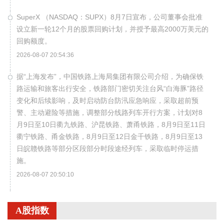
SuperX （NASDAQ：SUPX）8月7日宣布，公司董事会批准
设立新一轮12个月的股票回购计划，并授予最高2000万美元的
回购额度。
2026-08-07 20:54:36
据“上海发布”，中国铁路上海局集团有限公司‌介绍，为确保铁
路运输和旅客出行安全，铁路部门密切关注台风“白海豚”路径
变化和后续影响，及时启动防台防汛应急响应，采取超前预
警、主动避险等措施，调整部分线路列车开行方案，计划对8
月9日至10日衢九铁路、沪昆铁路、萧甬铁路，8月9日至11日
衢宁铁路、甬金铁路，8月9日至12日金千铁路，8月9日至13
日皖赣铁路等部分区段部分时段途经列车，采取临时停运措
施。
2026-08-07 20:50:10
粤海饲料(001313)8月7日公告，公司拟作为有限合伙人出资不
超过3000万元认购温州中广精选三号创业投资合伙企业（有限
A股指数
合伙）（简称“中广精选三号”）不超过27.5%的合伙份额。