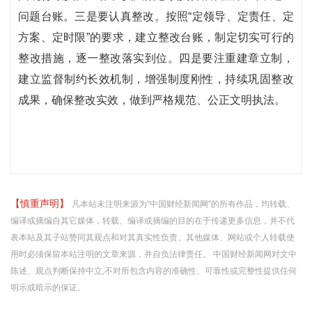
问题台账。三是要认真整改。按照“定领导、定责任、定
方案、定时限”的要求，建立整改台账，制定切实可行的
整改措施，逐一整改落实到位。四是要注重建章立制，
建立监督制约长效机制，增强制度刚性，持续巩固整改
成果，确保整改实效，做到严格规范、公正文明执法。
【慎重声明】
凡本站未注明来源为"中国财经新闻网"的所有作品，均转载、
编译或摘编自其它媒体，转载、编译或摘编的目的在于传递更多信息，并不代
表本站及其子站赞同其观点和对其真实性负责。其他媒体、网站或个人转载使
用时必须保留本站注明的文章来源，并自负法律责任。 中国财经新闻网对文中
陈述、观点判断保持中立,不对所包含内容的准确性、可靠性或完整性提供任何
明示或暗示的保证。