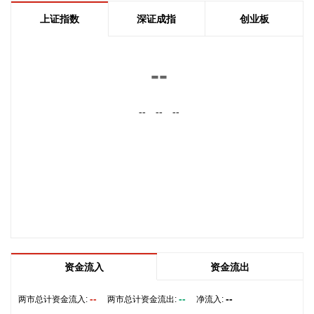
2026-08-07 20:47:11
上证指数
深证成指
创业板
中巨芯(688549)8月7日披露半年报，2026年上半年，公司实
现营业收入7.99亿元，同比增长40.98%；归属于上市公司股东
--
的净利润1405.77万元，同比增长72.75%；基本每股收益
0.0095元。报告期内，受益于人工智能等技术的发展，市场对
芯片等硬件需求也随之增加，带动公司营业收入增长。
--
--
--
2026-08-07 20:47:10
【经营数据】 寒武纪：上半年净利润23.11亿元，同比增
122.61% 中国稀土：上半年净利润2.37亿元 同比增长46.53%
拉卡拉：上半年净利润同比增长191.67% 拟10派2元 东威科
技：上半年净利润同比增长133.21% 拟10派1.7元 广合科技：
公司产品量价齐升 上半年净利润同比增长94.39% 五洲特纸：
上半年净利润2.3亿元 同比增长88.95% 光华科技：上半年净利
润9428.5万元 同比增长67.56% 超频三：上半年净利润
资金流入
资金流出
1732.46万元 同比增长53.2% 盛美上海：上半年净利润9.89亿
元，同比增长42.14% 百川股份：上半年净利润7076.63万元
--
--
--
两市总计资金流入:
两市总计资金流出:
净流入:
同比增长31.23% 信音电子业绩快报：上半年净利润4124.54万