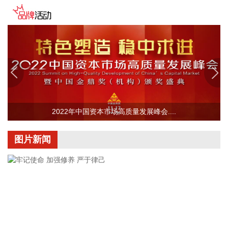
1.24亿元 同比由盈转亏 滨海能源：上半年净利润亏损2824.68
万元 晶华微：上半年亏损201.94万元 同比亏损收窄 正邦科
技：7月生猪销售收入5.87亿元 环比下降6.18% 天康生物：7
月生猪销售收入3.93亿元 环比增长3.42% 京基智农：7月销售
商品肥猪13.79万头 销售收入2.04亿元 东瑞股份：7月销售生
猪收入1.6亿元 天域生物：7月销售生猪收入5145.65万元 金新
农：7月生猪销售收入7368.06万元 巨星农牧：7月商品肥猪销
售量33.98万头 同比增长6.46% 湘佳股份：7月份活禽销售收
入7969.32万元 环比增长6.21% 唐人神：7月生猪销量40.23万
2022年中国资本市场高质量发展峰会....
头 环比上升12.29% 傲农生物：7月生猪销售量14.2万头，同
比减少0.44% 环旭电子：7月合并营业收入为55.49亿元 同比
增加12.98% 招商蛇口：7月实现签约销售金额138.14亿元 大
图片新闻
秦铁路：7月大秦线完成货物运输量3153万吨，同比减少
0.82% 龙源电力：7月完成发电量619.29万兆瓦时 同比下降
2.15% 湖北能源：7月完成发电量37.89亿千瓦时 同比减少
12.66% 3天2板金一文化：公司二次并购事项仍处于筹划阶段
尚未签署任何意向性协议 宇晶股份：切磨抛设备下游半导体行
业应用占比不超过5% 【再融资】 浙江世宝：拟定增募资不超
13.94亿元 用于汽车线控转向系统产业化建设等项目 炬光科