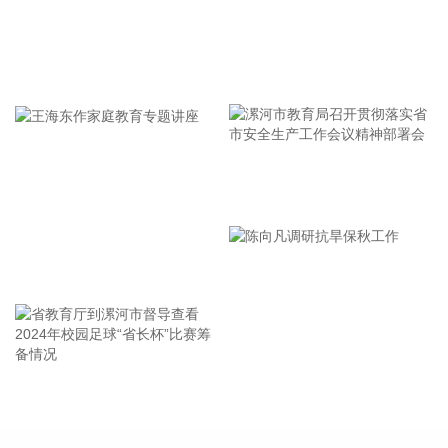
技：拟定增募资不超过10.21亿元 震有科技：向特定对象发行
股票申请获上交所受理 中京电子：向特定对象发行股票申请获
中国证监会同意注册批复 震裕科技：向不特定对象发行可转换
牢记使命 加强修养 严于律己
公司债券申请获中国证监会同意注册批复 皖通科技：向特定对
象发行股票申请获证监会同意注册批复 中材科技：向特定对象
发行股票申请获证监会同意注册批复 彤程新材：发行H股事项
获中国证监会备案 【增减持、回购】 依顿电子：控股股东拟
增持1%—2%公司股份 帝奥微：拟3000万元—6000万元回购
漯河市教育局召开贯彻落实省
股份 【中标合同】 甘肃能化：全资子公司合计中标8891.64万
市安全生产工作会议精神部署
元工程施工项目 金智科技：公司及子公司中标两项目 金额合
计7359.28万元 【重大投资】 绿发电力：拟投资约24.75亿元
会
建设天津46万千瓦风电项目 超颖电子：拟20.86亿元投建高多
王海东作家庭教育专题讲座
层及HDI印制电路板P3项目 东睦股份：拟实施“广东东睦华晶
技术基地建设项目” 【其他】 湖北宜化：硫磺渣综合利用年产8
万吨保险粉升级改造项目投产 华林证券：拟2.02亿元受让海航
期货94%股份 厦门钨业：参股公司暂停运营老挝勐康稀土项目
佰维存储：控股子公司拟增资扩股引入投资者 特锐德：取得金
省教育厅到漯河市督导查看
陈向凡调研抗旱保秋工作
融机构不超5.4亿元回购股票专项融资支持 中国建筑：控股股
2024年校园足球“省长杯”比赛
东获得增持资金贷款支持 海峡股份：收到政府补助资金1.03亿