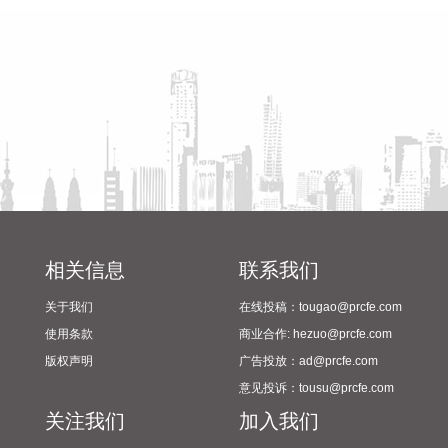
2024年校园足球“省长杯”比赛
房的，最高可上浮20万元； 2.购买住房符合本市建筑绿色发展
筹备情况
支持政策的，最高可上浮40万元； 3.本市户籍二孩及以上多子
女家庭购买住房的，可上浮40万元。 同时符合多项条件的，最
高贷款额度可叠加上浮，购房家庭中1人为公积金缴存人的，
最高上浮60万元；夫妻双方均为缴存人的，最高上浮100万
元。实际贷款额度依据购房家庭还款能力确定。
2026-08-07 21:32:25
据中国工程机械工业协会对挖掘机主要制造企业统计，2026年
7月销售各类挖掘机19521台，同比增长13.9%。其中：国内销
量7608台（含电动挖掘机41台），同比增长4.13%；出口
相关信息
联系我们
11913台（含电动挖掘机62台），同比增长21.2%。 2026年1
关于我们
在线投稿：tougao@prcfe.com
—7月，共销售挖掘机171841台，同比增长24.8%。其中：国
内销量86633台（含电动挖掘机227台），同比增长18.8%；出
使用条款
商业合作: hezuo@prcfe.com
口85208台（含电动挖掘机197台），同比增长31.7%。
版权声明
广告投放：ad@prcfe.com
2026-08-07 21:24:15
意见投诉：tousu@prcfe.com
关注我们
加入我们
孚日股份8月7日在互动平台表示，公司VC装置暂无检修计划。