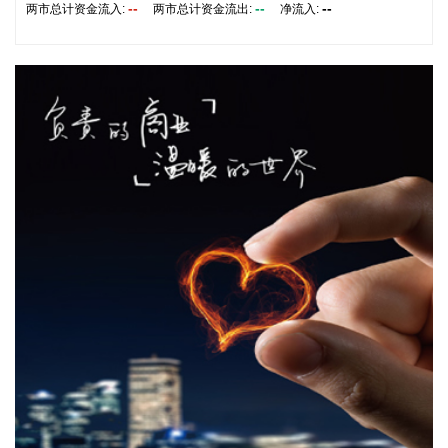
企同心合力，构建亲清政商关系，搭建常态化政企沟通机制，
--
--
--
两市总计资金流入:
两市总计资金流出:
净流入:
以政府的精准施策、企业的灵活创新，共建海南跨境电商出海
产业基地、自贸港跨境电商一站式服务平台，推动政策红利和
市场活力深度耦合，使海南在全球跨境电商版图中占据独特地
位。
2026-08-07 22:18:12
8月7日下午，国家防总副总指挥、水利部部长李国英主持专题
会商，视频连线水利部长江、黄河、淮河、海河、珠江、松
辽、太湖等流域管理机构，分析研判今年第13号台风“白海
豚”发展态势及影响，系统安排部署台风暴雨洪水防御工作。
李国英要求，全力以赴做好六个方面重点工作。一要强化监测
预报预警。二要突出抓好山洪灾害防御。三要确保水利工程安
全度汛。四要强化流域水工程统一联合调度。五要统筹做好城
市外洪内涝防御。六要确保重要基础设施安全。
2026-08-07 22:14:22
美股存储股走低，美光科技跌超2%，SK海力士跌超5%，闪迪
跌超3%，西部数据跌超5%，希捷科技跌超9%。