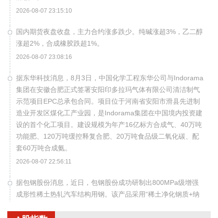
2026-08-07 23:15:10
国内期货夜盘收盘，主力合约涨多跌少。纯碱涨超3%，乙二醇
涨超2%，合成橡胶跌超1%。
2026-08-07 23:08:16
据东华科技消息，8月3日，中国化学工程东华公司与Indorama
集团在安徽合肥正式签署安阳印多拉玛气体有限公司清洁制气
示范项目EPC总承包合同。项目位于河南省安阳市滑县先进制
造业开发区煤化工产业园，是Indorama集团在中国境内投资建
设的首个化工项目。建设规模为年产16亿标方合成气、40万吨
功能肥、120万吨缓控释复合肥、20万吨食品级二氧化碳、配
套60万吨合成氨。
2026-08-07 22:56:11
据包钢股份消息，近日，包钢股份成功研制出800MPa级增强
成形性稀土热轧汽车结构用钢。该产品采用“稀土净化钢质+纳
米析出强化”复合技术，兼具高强度、高塑性与优异的扩孔性
能，可适用于商用车高承载、复杂变形的汽车结构件。产品已