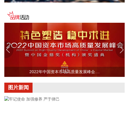
2026-08-07 22:06:20
冠盛股份7月投资者关系活动记录表披露，冠盛东驰电池工厂
于4月开始调试工作，为提升工厂调试进度，国网温州供电公
司提前搭建10千伏临时线路协助公司推进设备调试进度。6月
25日，供电公司已顺利完成110千伏变电站的建设并顺利引入
市政电网进行供电。目前工厂已经进入全面联机调试工作，预
计调试周期为6—9个月。固液混合电池量产线尚未正式下线，
项目的最新动态以公司公开披露的信息为准。
2026-08-07 22:04:03
2022年中国资本市场高质量发展峰会....
据青岛港公众号消息，8月7日，山东港口青岛港与青岛科技大
学在山港大厦签署战略合作协议。根据协议，双方将充分发挥
图片新闻
各自优势，强化资源共享、优势互补，加快培育新质生产力，
着力打造一批可复制、可推广的示范应用场景，为智慧绿色港
口建设注入强劲动能。
2026-08-07 21:39:20
上海市气象台介绍，台风“白海豚”强度强，环流尺度大，七级