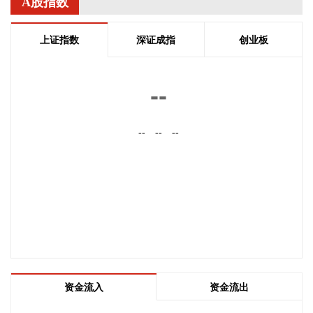
A股指数
通过某知名商用车配套厂的试模及批量应用验证。
2026-08-07 22:38:11
上证指数
深证成指
创业板
南大光电(300346)在互动平台表示，公司三甲基铟年产能共计
5吨，其中可用于磷化铟生产的高纯三甲基铟产能根据市场情
--
况进行上调，目前约为2吨/年。公司积极关注市场，加快业务
向高端化合物方向优化整合。
--
--
--
2026-08-07 22:26:18
据海南日报，8月7日，海南省政府与跨境电商企业座谈会在海
口举行，以政企面对面的形式听取跨境电商平台企业和服务机
构意见建议，共促海南跨境电商高质量发展。省长刘小明主持
会议。 京东集团、抖音集团、WB中国商家服务中心、蚂蚁集
团、菜鸟集团、海南跨境电商公共服务中心等跨境电商平台企
业和服务机构代表，以及中国跨境电商50人论坛、中国国际电
子商务中心的专家，围绕完善智慧物流体系与航线网络、构建
跨境电商生态体系、拓展跨境电商新业态、建立长效流量机
资金流入
资金流出
制、加强品牌宣传推广等提出意见建议。 刘小明表示，希望政