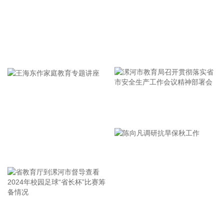
风圈半径超过400公里，北侧结构密实，云雨带发展旺盛，对
上海市的影响呈现“风长雨强”的特点。 台风“白海豚”登陆后深
入内陆的走向还存在较大不确定性，受到东西两环副热带高压
的影响，后期如果台风残涡在上海西侧回旋少动，对上海的影
牢记使命 加强修养 严于律己
响可能会长达4天，过程风雨影响都会比较大。 台风登陆并深
入内陆后，低空风切变较大，容易出现龙卷风，所以10日左
右“白海豚”登陆后要警惕龙卷风的可能性，气象部门也将密切
监测，做好研判和预警。
2026-08-07 21:39:19
漯河市教育局召开贯彻落实省
北京市住房和城乡建设委员会、北京市规划和自然资源委员
市安全生产工作会议精神部署
会、北京住房公积金管理中心7日晚联合印发《关于进一步优
会
化调整本市房地产政策的通知》。通知提出，适度提高住房公
王海东作家庭教育专题讲座
积金最高贷款额度。购房家庭中1人为公积金缴存人的，购买
首套住房公积金贷款最高贷款额度为120万元，二套住房公积
金贷款最高额度为100万元；夫妻双方均为缴存人的，购买首
套住房公积金贷款最高贷款额度为240万元，二套住房公积金
贷款最高额度为200万元。符合以下条件的，最高贷款额度可
省教育厅到漯河市督导查看
陈向凡调研抗旱保秋工作
进一步上浮： 1.城六区户籍居民家庭，在城六区外购买首套住