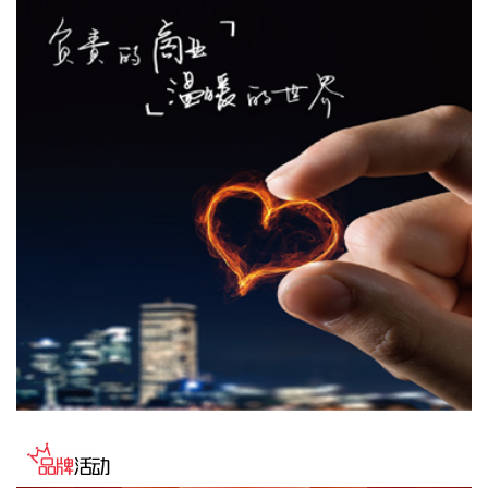
2026-08-07 15:50:13
据品茗科技消息，8月5日，品茗科技与中铁一局集团有限公司
智能科技分公司在西安正式签署战略合作协议。双方将聚焦智
能建造软硬件深度应用，在联合研发、场景落地、成果转化及
市场推广等方面开展全方位合作，围绕铁路、水利、市政、房
建等工程建设领域共同打造行业标杆数字化项目与智能建造示
范场景。同时，双方将联合构建科技创新合作平台，实现技
术、市场与品牌的多维赋能。
2026-08-07 15:25:17
东方电热(300217)8月7日在互动平台表示，公司自主研发的智
能尾门厨房产品刚刚上市，目前主要应用于享界G9，其他客户
正在开发中。上述业务有望助力公司将单车价值量提升至千元
级别，但当前产生的营业收入很少，对公司没有重大影响。
2026-08-07 15:22:14
中国民航局、国家发展改革委、交通运输部近日联合印发《民
用航空发展“十五五”规划》。规划提出，全力建设可持续的绿