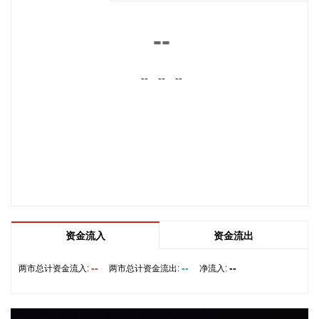
8月7日，隆基绿能宣布将为Innovo Renewables S.p.A.（简
称“Innovo Renewables”）在意大利开发建设的71MWp集中式
--
光伏项目供应Hi-MO 9高效BC组件。
2026-08-07 15:54:25
--
--
--
盐湖股份8月7日在互动平台表示，公司镁资源业务布局侧重上
游资源开发环节，下属子公司特立镁主营镁合金压铸业务，目
前该板块仍处于培育发展阶段，业务体量有限，对公司整体营
收贡献度较低。
2026-08-07 15:50:18
巨星农牧(603477)8月7日公告，7月商品肥猪销售量33.98万
头，销售量同比增6.46%；商品肥猪销售收入4.38亿元。
2026-08-07 15:50:17
资金流入
资金流出
津药药业(600488)8月7日公告，子公司湖北津药收到国家药品
--
--
--
两市总计资金流入:
两市总计资金流出:
净流入:
监督管理局核准签发的氨甲环酸氯化钠注射液的《药品注册证
书》。氨甲环酸氯化钠注射液主要用于急性或慢性、局限性或
全身性原发性纤维蛋白溶解亢进所致的各种出血。