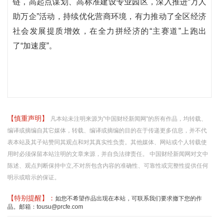
链，高起点谋划、高标准建设专业园区，深入推进“万人
助万企”活动，持续优化营商环境，有力推动了全区经济
社会发展提质增效，在全力拼经济的“主赛道”上跑出
了“加速度”。
【慎重声明】
凡本站未注明来源为"中国财经新闻网"的所有作品，均转载、
编译或摘编自其它媒体，转载、编译或摘编的目的在于传递更多信息，并不代
表本站及其子站赞同其观点和对其真实性负责。其他媒体、网站或个人转载使
用时必须保留本站注明的文章来源，并自负法律责任。 中国财经新闻网对文中
陈述、观点判断保持中立,不对所包含内容的准确性、可靠性或完整性提供任何
明示或暗示的保证。
【特别提醒】：
如您不希望作品出现在本站，可联系我们要求撤下您的作
品。邮箱：tousu@prcfe.com