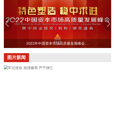
色发展体系。以碳达峰碳中和为牵引，统筹推进化石能源安全
有序替代和航空碳市场建设，强化科技创新和产业协同，健全
绿色治理体系，协同推进民航降碳、减污、扩绿、增长，扎实
推进民航绿色低碳转型。
2026-08-07 15:18:24
中国民航局、国家发展改革委、交通运输部近日联合印发《民
2022年中国资本市场高质量发展峰会....
用航空发展“十五五”规划》。规划提出，全力构建自主可控的
创新支撑体系。坚持需求牵引、问题导向，推动低空民用航空
图片新闻
安全发展，加快民航数智化转型和科技自立自强，一体推进教
育科技人才发展，培育民航新质生产力。
2026-08-07 15:18:19
中国民航局、国家发展改革委、交通运输部近日联合印发《民
用航空发展“十五五”规划》。规划提出，全力打造优质高效的
航空运输服务体系。坚持大众化、国际化发展，推进航空运输
通达通畅、多元韧性、便捷高效、公平普惠，打造活力足、质
效优的航空运输服务体系，有力支撑服务扩大内需和高水平开