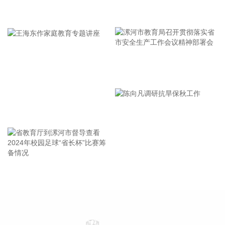
放。
牢记使命 加强修养 严于律己
2026-08-07 15:18:14
中国民航局、国家发展改革委、交通运输部近日联合印发《民
用航空发展“十五五”规划》。规划明确，到2030年，民航行业
安全水平、服务能力、基础设施率先迈向国际一流，技术创
新、绿色低碳、治理能力实现重大突破性进展，服务国家重大
漯河市教育局召开贯彻落实省
战略、促进区域经济社会发展和满足人民美好航空出行需要更
市安全生产工作会议精神部署
加有力。
会
2026-08-07 15:14:22
王海东作家庭教育专题讲座
国内期货收盘多数收涨，乙二醇涨超5%，原油涨超4%，燃料
油、多晶硅等涨超3%，沥青、苯乙烯、焦炭等涨超2%。碳酸
锂、纸浆、淀粉等小幅下跌。
2026-08-07 15:11:11
省教育厅到漯河市督导查看
陈向凡调研抗旱保秋工作
2024年校园足球“省长杯”比赛
据国科军工消息，8月4日，国科军工与军工信航举行“深化战略
筹备情况
协同共筑发展新篇”战略合作签约仪式。双方表示，将以本次战
略签约为新起点，高效推进各项合作落地实施，积极培育军工