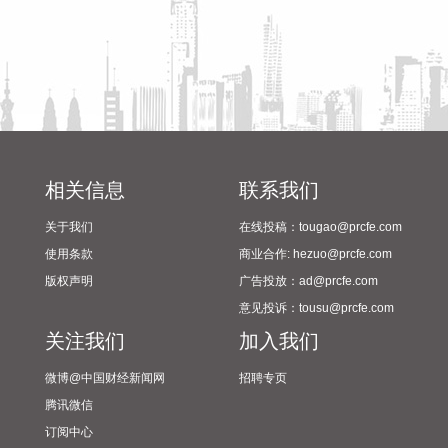
领域新质生产力，夯实集团内部协同发展载体，全力落地集
团“12348”发展战略，依托全省“1269”产业布局，聚力做强江
西本土航空航天产业集群，为行业高质量发展注入强劲动力。
2026-08-07 15:03:20
据猫眼电影微博消息，电影《功夫女足》官宣密钥延期，延长
上映至9月10日，据猫眼专业版数据，电影2026年7月11日上
映，截至当前累计票房22.29亿元。
相关信息
联系我们
2026-08-07 15:03:12
关于我们
在线投稿：tougao@prcfe.com
2026年8月5日，“资本赋能·产融共赢”泉州宇极新材料科技有限
使用条款
商业合作: hezuo@prcfe.com
公司战略融资签约仪式在福建泉州举行。泉州宇极本轮融资总
版权声明
广告投放：ad@prcfe.com
额超亿元，由福建省工业控股集团旗下福建省冶控私募基金领
意见投诉：tousu@prcfe.com
投，兴银金融资产投资有限公司等三家投资机构跟投。
关注我们
加入我们
2026-08-07 14:57:37
微博@中国财经新闻网
招聘专页
2026年8月，中国异种移植领域企业成都中科奥格生物科技有
腾讯微信
限公司（简称"中科奥格"）宣布完成超2亿元A3轮融资。本轮融
订阅中心
资由中科创星领投，联想创投、牧原集团、威高血净、华立集