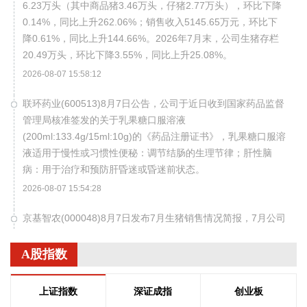
6.23万头（其中商品猪3.46万头，仔猪2.77万头），环比下降
0.14%，同比上升262.06%；销售收入5145.65万元，环比下
降0.61%，同比上升144.66%。2026年7月末，公司生猪存栏
20.49万头，环比下降3.55%，同比上升25.08%。
2026-08-07 15:58:12
联环药业(600513)8月7日公告，公司于近日收到国家药品监督
管理局核准签发的关于乳果糖口服溶液
(200ml:133.4g/15ml:10g)的《药品注册证书》，乳果糖口服溶
液适用于慢性或习惯性便秘：调节结肠的生理节律；肝性脑
病：用于治疗和预防肝昏迷或昏迷前状态。
2026-08-07 15:54:28
京基智农(000048)8月7日发布7月生猪销售情况简报，7月公司
销售商品肥猪13.79万头，销售收入2.04亿元；商品肥猪销售
均价11.93元/千克。1月—7月，公司累计销售商品肥猪125.87
A股指数
万头，累计销售收入17.01亿元。
2026-08-07 15:54:25
上证指数
深证成指
创业板