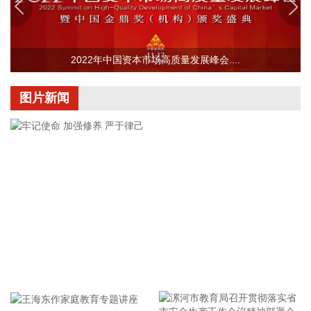
额不低于2000万元（含），不超过3000万元（含）。
2026-08-06 22:12:42
据“浙江发布”，8月6日，浙江省委、省政府召开全省防御应对
2022年中国资本市场高质量发展峰会....
13号台风“白海豚”工作部署会议，对做好全省面上防台工作进
行具体部署。 会议强调，要强化预报预警，做到“早报、快
图片新闻
报、多报”，多部门加密精细化预报，健全预警叫应机制，全面
覆盖重点群体；要有序启动响应，科学把握“时、度、效”，全
面激活“1833”联合指挥体系，规范应急响应启动、会商研判与
信息报送流程；要加强风险排查管控，做到“无漏洞、无死角、
无盲区”，全覆盖排查管控各类安全隐患；要聚焦小流域、山塘
水库、在建水利工程及海塘安全，做到“早动、快动、小动”，
检修加固各类水利设施与薄弱海塘；要提前组织人员转移，做
到“不漏一户、不落一人”，按时分段完成各类风险区域人员转
移；要强化应急准备，做到力量下沉、保障下倾，前置各类抢
险救援队伍，配齐调试防汛救灾物资装备，充实海上救援力
牢记使命 加强修养 严于律己
量；要从严从细管控重点船舶，摸清底数、分类避风、强化闭
环，确保“船靠岸、避到位”；要全员全域落实海上人员撤离，
严格执行标准，严防人员回流，确保“人上岸、零留守”；要切