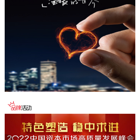
2026-08-06 22:24:14
纳斯达克100指数转涨，标普500指数涨0.2%。美光科技转
涨，此前一度跌超7%。希捷科技收复8%的跌幅后涨近2%。其
他存储股也大幅收窄跌幅。
2026-08-06 22:20:19
据上海市国资委消息，8月6日，上海市国资委党委书记、主任
周小全接待上海清算所党委书记、董事长马贱阳一行，双方围
绕自贸离岸债等新型金融工具运用、套期保值等风险管理领域
的合作开展深入交流。双方表示，将深入贯彻落实十二届市委
九次全会精神，以协同机制为纽带，持续推动金融基础设施资
源与市属国资产业布局深度联动，立足服务实体经济、守牢金
融安全底线，共同服务上海“五个中心”建设。
2026-08-06 22:16:16
映翰通(688080)8月6日公告，公司控股股东、实控人李明、李
红雨提议公司使用自有资金通过集中竞价交易方式回购股份，
回购完毕后将依法进行注销并减少公司注册资本。回购资金总