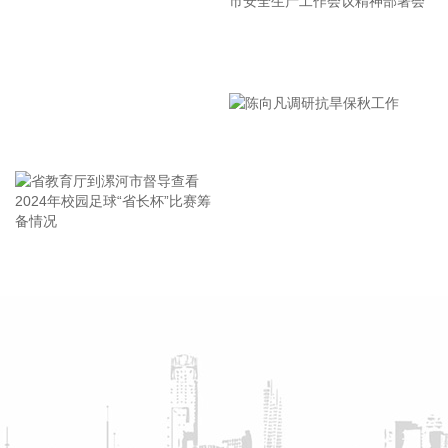
实加强客运船舶管理，刚性落实停航要求，妥善安置旅客，确
保“客停渡、零营运”；要扎实做好宣传引导工作，高频滚动发
漯河市教育局召开贯彻落实省
布权威信息，针对沿海群众、渔民、游客等重点群体加强动
员。
市安全生产工作会议精神部署
2026-08-06 22:00:41
会
王海东作家庭教育专题讲座
依顿电子(603328)8月6日公告，拟向包括公司控股股东九洲集
团在内的不超过35名特定投资者，发行股票募资不超过20亿
元，用于高端印制电路板智能制造项目及补充流动资金。其
中，九洲集团拟以现金方式认购此次发行股份金额不低于5亿
元（含）且不高于10亿元（含）。
省教育厅到漯河市督导查看
陈向凡调研抗旱保秋工作
2026-08-06 21:45:44
2024年校园足球“省长杯”比赛
筹备情况
美股三大指数开盘涨跌不一，标普500指数涨0.07%，道指涨
0.19%，纳指跌0.34%。存储股多数走低，闪迪跌超12%，西
部数据跌超19%。
2026-08-06 21:39:02