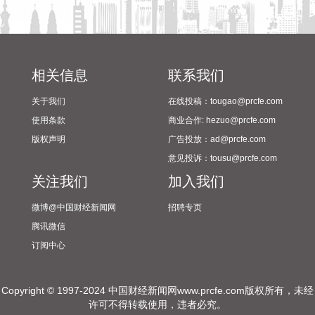
潍柴动力8月6日在互动平台表示，公司没有可回收航空发动机
相关业务。
2026-08-06 21:34:23
德固特8月6日在互动平台表示，公司没有液冷装备、数据中心
相关信息
联系我们
的管理领域的布局或产业规划。
关于我们
在线投稿：tougao@prcfe.com
2026-08-06 21:30:33
使用条款
商业合作: hezuo@prcfe.com
据中国电子消息，8月6日，中国电子与中信集团签署战略合作
版权声明
广告投放：ad@prcfe.com
协议，双方将进一步加强在金融服务、金融科技等领域的合
意见投诉：tousu@prcfe.com
作。
关注我们
加入我们
2026-08-06 21:22:18
微博@中国财经新闻网
招聘专页
毕马威日前发布的《全球并购趋势与中国并购市场展望》报告
腾讯微信
显示，基于对全球20个国家和地区逾700名并购交易参与者的
订阅中心
系统调研，多数机构预计未来并购交易数量将持续上升，分拆
正成为重塑投资组合的核心机制，预计2026年或迎来分拆浪
潮。在中国市场，并购交易数量维持低位，但单笔平均交易规
Copyright © 1997-2024 中国财经新闻网www.prcfe.com版权所有，未经
模显著扩张，前十大并购交易金额占比大幅提升，战略性政策
许可不得转载使用，违者必究。