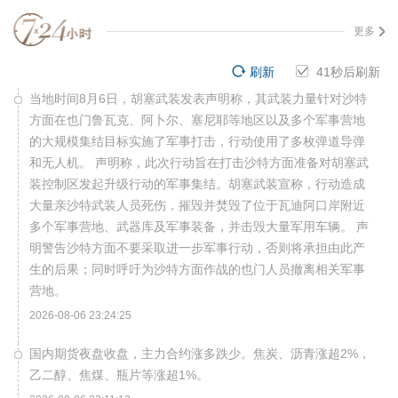
更多
刷新
41
秒后刷新
当地时间8月6日，胡塞武装发表声明称，其武装力量针对沙特
方面在也门鲁瓦克、阿卜尔、塞尼耶等地区以及多个军事营地
的大规模集结目标实施了军事打击，行动使用了多枚弹道导弹
和无人机。 声明称，此次行动旨在打击沙特方面准备对胡塞武
装控制区发起升级行动的军事集结。胡塞武装宣称，行动造成
大量亲沙特武装人员死伤，摧毁并焚毁了位于瓦迪阿口岸附近
多个军事营地、武器库及军事装备，并击毁大量军用车辆。 声
明警告沙特方面不要采取进一步军事行动，否则将承担由此产
生的后果；同时呼吁为沙特方面作战的也门人员撤离相关军事
营地。
2026-08-06 23:24:25
国内期货夜盘收盘，主力合约涨多跌少。焦炭、沥青涨超2%，
乙二醇、焦煤、瓶片等涨超1%。