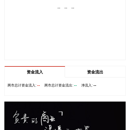
关，另一家是光模块领域的领军企业。从公司业务类别看，
--
--
--
PCB制板业务订单每月呈较快增长态势，部分瓶颈工序产能已
经满产，订单有所积压，相关扩产设备正在添置中，公司将结
合订单增长的需求加快产能的完全释放，以更好地满足客户需
求。 从目前的情况看，公司营业收入加速增长的趋势没有变，
预计今年下半年的销售增速明显高于上半年，毛利率随着产能
利用率的提升也在稳步提升。
2026-08-06 22:36:20
8月6日，中交集团党委书记、董事长宋海良在福建宁德与宁德
时代新能源科技股份有限公司创始人、董事长兼总经理曾毓群
资金流入
资金流出
举行会谈。双方围绕深化新能源、交能融合、绿色发展、科技
创新等领域合作进行深入交流。
--
--
--
两市总计资金流入:
两市总计资金流出:
净流入:
2026-08-06 22:28:22
创源股份(300703)8月6日在互动平台回复称，公司目前并未自
建算力中心，更多聚焦于算力资源的应用，通过与外部算力服
务商合作，积极建设AIGC技术平台。目前AIGC技术平台对公
司业绩不产生直接影响。