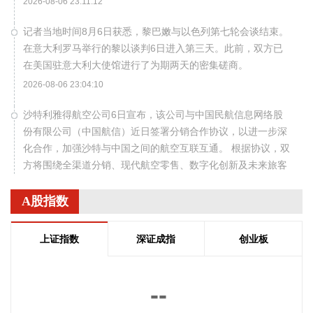
2026-08-06 23:11:12
记者当地时间8月6日获悉，黎巴嫩与以色列第七轮会谈结束。
在意大利罗马举行的黎以谈判6日进入第三天。此前，双方已
在美国驻意大利大使馆进行了为期两天的密集磋商。
2026-08-06 23:04:10
沙特利雅得航空公司6日宣布，该公司与中国民航信息网络股
份有限公司（中国航信）近日签署分销合作协议，以进一步深
化合作，加强沙特与中国之间的航空互联互通。 根据协议，双
方将围绕全渠道分销、现代航空零售、数字化创新及未来旅客
体验等领域开展合作。此协议还支持利雅得航空持续拓展包括
中国在内的国际航线网络。
A股指数
2026-08-06 22:56:17
上证指数
深证成指
创业板
一博科技8月6日接受机构调研时表示，截至目前，公司销售订
单签单金额与去年同期相比增长超过70%，增速整体上逐月提
高，增长较快的领域有ATE产品、光模块、机器人及其他与人
--
工智能相关的领域，公司前三大客户中有两家主业与ATE相