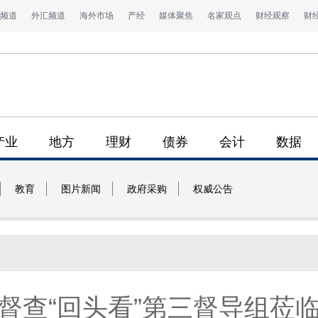
频道
外汇频道
海外市场
产经
媒体聚焦
名家观点
财经观察
财
产业
地方
理财
债券
会计
数据
教育
图片新闻
政府采购
权威公告
督查“回头看”第三督导组莅