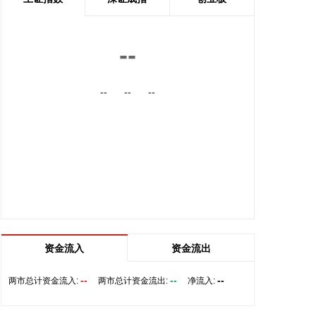
高承载、复杂变形的汽车结构件。产品已通过某知名
商用车配套厂的试模及批量应用验证。
2026-08-07 22:38:11
--
南大光电(300346)在互动平台表示，公司三甲基铟年
--
--
--
产能共计5吨，其中可用于磷化铟生产的高纯三甲基
铟产能根据市场情况进行上调，目前约为2吨/年。公
司积极关注市场，加快业务向高端化合物方向优化整
合。
2026-08-07 22:26:18
据海南日报，8月7日，海南省政府与跨境电商企业座
谈会在海口举行，以政企面对面的形式听取跨境电商
平台企业和服务机构意见建议，共促海南跨境电商高
质量发展。省长刘小明主持会议。 京东集团、抖音集
资金流入
资金流出
团、WB中国商家服务中心、蚂蚁集团、菜鸟集团、
海南跨境电商公共服务中心等跨境电商平台企业和服
--
--
--
两市总计资金流入:
两市总计资金流出:
净流入:
务机构代表，以及中国跨境电商50人论坛、中国国际
电子商务中心的专家，围绕完善智慧物流体系与航线