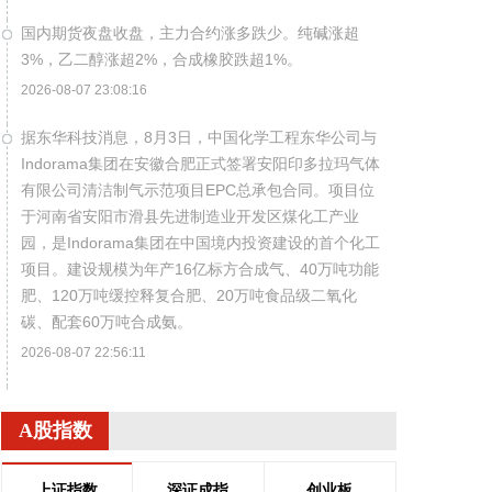
国内期货夜盘收盘，主力合约涨多跌少。纯碱涨超
3%，乙二醇涨超2%，合成橡胶跌超1%。
2026-08-07 23:08:16
据东华科技消息，8月3日，中国化学工程东华公司与
Indorama集团在安徽合肥正式签署安阳印多拉玛气体
有限公司清洁制气示范项目EPC总承包合同。项目位
于河南省安阳市滑县先进制造业开发区煤化工产业
园，是Indorama集团在中国境内投资建设的首个化工
项目。建设规模为年产16亿标方合成气、40万吨功能
肥、120万吨缓控释复合肥、20万吨食品级二氧化
碳、配套60万吨合成氨。
2026-08-07 22:56:11
据包钢股份消息，近日，包钢股份成功研制出
800MPa级增强成形性稀土热轧汽车结构用钢。该产
A股指数
品采用“稀土净化钢质+纳米析出强化”复合技术，兼具
高强度、高塑性与优异的扩孔性能，可适用于商用车
上证指数
深证成指
创业板