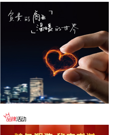
网络、构建跨境电商生态体系、拓展跨境电商新业
态、建立长效流量机制、加强品牌宣传推广等提出意
见建议。 刘小明表示，希望政企同心合力，构建亲清
政商关系，搭建常态化政企沟通机制，以政府的精准
施策、企业的灵活创新，共建海南跨境电商出海产业
基地、自贸港跨境电商一站式服务平台，推动政策红
利和市场活力深度耦合，使海南在全球跨境电商版图
中占据独特地位。
2026-08-07 22:18:12
8月7日下午，国家防总副总指挥、水利部部长李国英
主持专题会商，视频连线水利部长江、黄河、淮河、
海河、珠江、松辽、太湖等流域管理机构，分析研判
今年第13号台风“白海豚”发展态势及影响，系统安排
部署台风暴雨洪水防御工作。 李国英要求，全力以赴
做好六个方面重点工作。一要强化监测预报预警。二
要突出抓好山洪灾害防御。三要确保水利工程安全度
汛。四要强化流域水工程统一联合调度。五要统筹做