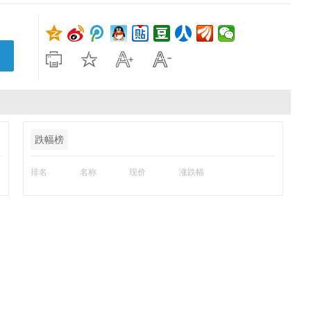
跌幅榜
排名
名称
现价
涨跌幅