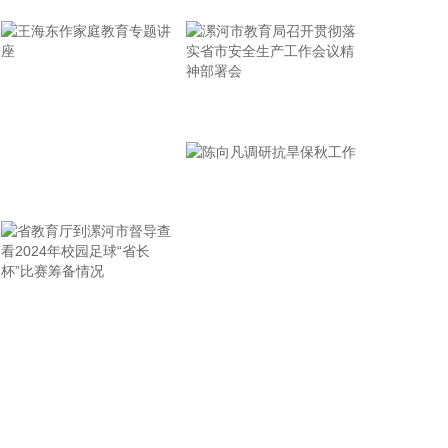
岛科技大学在山港大厦签署战略合作协议。根据协
议，双方将充分发挥各自优势，强化资源共享、优势
互补，加快培育新质生产力，着力打造一批可复制、
可推广的示范应用场景，为智慧绿色港口建设注入强
劲动能。
漯河市教育局召开贯彻落
2026-08-07 21:39:20
实省市安全生产工作会议
精神部署会
上海市气象台介绍，台风“白海豚”强度强，环流尺度
王海东作家庭教育专题讲
大，七级风圈半径超过400公里，北侧结构密实，云
雨带发展旺盛，对上海市的影响呈现“风长雨强”的特
座
点。 台风“白海豚”登陆后深入内陆的走向还存在较大
不确定性，受到东西两环副热带高压的影响，后期如
果台风残涡在上海西侧回旋少动，对上海的影响可能
省教育厅到漯河市督导查
陈向凡调研抗旱保秋工作
会长达4天，过程风雨影响都会比较大。 台风登陆并
深入内陆后，低空风切变较大，容易出现龙卷风，所
看2024年校园足球“省长
以10日左右“白海豚”登陆后要警惕龙卷风的可能性，
杯”比赛筹备情况
气象部门也将密切监测，做好研判和预警。
2026-08-07 21:39:19