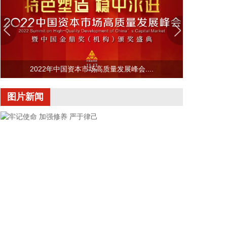
好城市外洪内涝防御。六要确保重要基础设施安全。
2026-08-07 22:14:22
美股存储股走低，美光科技跌超2%，SK海力士跌超
5%，闪迪跌超3%，西部数据跌超5%，希捷科技跌超
9%。
2022年中国资本市场高质量发展峰会....
2026-08-07 22:06:20
图片新闻
冠盛股份7月投资者关系活动记录表披露，冠盛东驰
电池工厂于4月开始调试工作，为提升工厂调试进
度，国网温州供电公司提前搭建10千伏临时线路协助
公司推进设备调试进度。6月25日，供电公司已顺利
完成110千伏变电站的建设并顺利引入市政电网进行
供电。目前工厂已经进入全面联机调试工作，预计调
试周期为6—9个月。固液混合电池量产线尚未正式下
线，项目的最新动态以公司公开披露的信息为准。
2026-08-07 22:04:03
据青岛港公众号消息，8月7日，山东港口青岛港与青
牢记使命 加强修养 严于律己