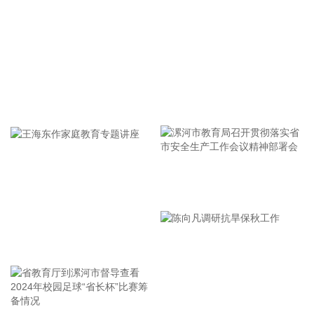
8日，市场监管总局公布数据显示，2026年上半年新产业新赛
道相关企业持续增动能，人形机器人领域新设企业11.6万户，
同比增长9.5%，服务业相关经营主体亮点突出，制造业企业转
型加快，产业发展亮点纷呈。
2026-08-08 14:56:18
牢记使命 加强修养 严于律己
据西藏日报，近日，经国家药品监督管理局严格审评审批，由
西藏自治区人民医院副院长、西藏高原医学研究所所长格桑罗
布教授担任主要研究者的乙酰唑胺缓释胶囊正式获批上市，成
为国内首个获批具有预防急性高原病适应症的药品。该药品的
获批上市，结束了我国无专门预防急性高原病专用药的历史，
漯河市教育局召开贯彻落实省
进一步丰富了高原医学防治手段，为高原群众、广大进藏人群
市安全生产工作会议精神部署
及高原重大项目建设提供了坚实的健康保障，同时有力提升了
会
西藏在国际高原医学领域的科研影响力。
王海东作家庭教育专题讲座
2026-08-08 14:14:35
据自然资源部，今年第9号台风“白海豚”（强台风级）正逐渐向
我国东南沿海靠近，受其影响，8月7日—8日，东海出现6—9