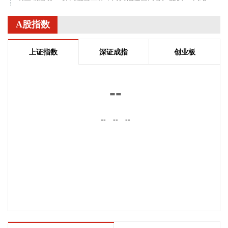
漫游接入服务。该技术用于应急场景，当用户所属运营商网络
中断时，无需换卡换号即可接入其他运营商5G网络，享受免费
A股指数
通话与上网服务，这是我省首次将该功能用于汛期通信保障实
战。 本次成功开通验证了5G异网漫游跨企业协同保障能力，
上证指数
深证成指
创业板
以及在真实汛情下的启停流程、业务配置和监控保障等全环节
操作性，有效增强了全省通信网络容灾韧性，为守护人民群众
生命财产安全和防汛救灾指挥畅通筑牢通信“生命线”。
--
2026-08-08 16:46:16
美国国会参议院8日通过一项联邦政府临时拨款法案，以避免
--
--
--
联邦政府在现行预算到期后“停摆”。
2026-08-08 16:35:10
据浙江日报，当前，浙江省防御13号台风“白海豚”到了最关键
的阶段。8日上午，省委、省政府召开全省防御应对13号台
风“白海豚”工作视频调度会。省委书记王浩肯定了全省前一阶
段防御应对工作成效。他强调，与台风“巴威”相比，“白海豚”可
能强度更强、持续时间更长、造成影响更大。要高度警觉、闻