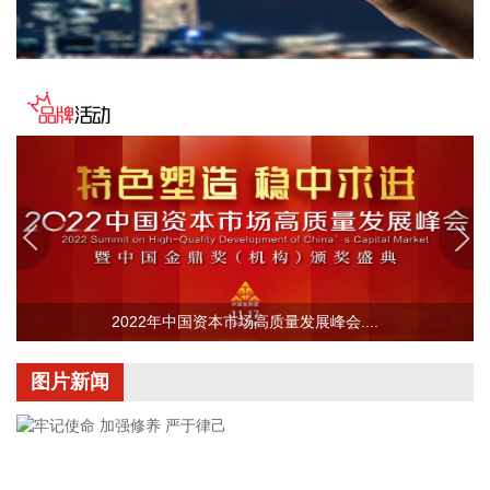
暴雨，局地日降雨量将达到400毫米甚至500毫米以上，极端性
较强，需注意防范。
2026-08-08 15:54:28
8月8日，记者从上海轮渡获悉，因受今年第13号台风“白海
豚”影响，截至13时58分，上海轮渡已全线停航。
2026-08-08 15:43:12
8月7日，随着最后一段沥青路面完成摊铺，由中铁五局承建的
京昆高速广（元）绵（阳）段扩容工程主线路面63.879公里顺
利贯通，标志着该段主线路面贯通过半。广绵高速扩容项目全
长约124公里，是国家“十纵十横”综合运输大通道首都放射线
G5京昆高速的关键段落，也是四川省北上出川的核心通道。
2022年中国资本市场高质量发展峰会....
2026-08-08 15:32:28
图片新闻
阳光电源(300274)8月8日在互动平台表示，公司目前初步判
断，FCC政策主要限制新产品认证，不影响已获认证产品的销
售，公司目前在美销售的光伏逆变器、储能系统不受影响。
2026-08-08 15:14:28