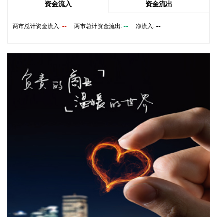
令而动，把防汛防台工作作为当前的重中之重，始终坚持人民
资金流入
资金流出
至上、生命至上，坚持“从最坏处着眼、做到顶格防御、打足提
前量”，立足台风正面登陆、贯穿全省、长时间影响、风雨
--
--
--
两市总计资金流入:
两市总计资金流出:
净流入:
潮“三碰头”等极端情况，坚决克服麻痹思想、侥幸心理，把所
有的工作都往前预置、往前赶，确保守住“三条底线”，实现“不
死人、少伤人、少损失”的目标，坚决打赢防御台风“白海豚”这
场大仗硬仗。
2026-08-08 16:31:27
杰瑞股份(002353)8月8日在互动平台表示，公司与中核海洋的
合作正在有序推进中。
2026-08-08 16:22:12
今天13时，台风“白海豚”中心位于距离浙江省温州市东偏南方
向约465公里的洋面上，中心附近最大风力14级，45米/秒。虽
然离浙江还有一定距离，但“白海豚”外围云系今天上午已经在
江苏南部、安徽东南部、浙江等地激发出对流。 明天，台风登
陆前后，华东降雨进一步增强，江苏南部、安徽东南部、上
海、浙江大部将有大到暴雨，其中上海南部、浙江东部有特大