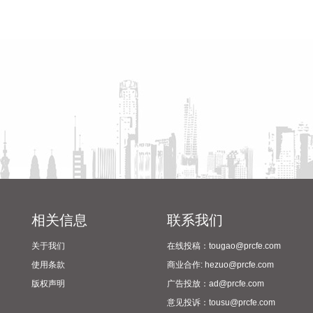
米狂浪到狂涛区，达到近海橙色警报级别；浙江近岸海域海浪
省教育厅到漯河市督导查看
陈向凡调研抗旱保秋工作
出现3—5米大浪到巨浪，达到橙色预警级别。预计未来24小
2024年校园足球“省长杯”比赛
时，江苏南通至浙江温州将出现最大160cm风暴增水，浙江近
筹备情况
岸海域将出现5—8米的巨浪到狂浪，海浪预警级别为红色。 根
据《海洋灾害应急预案》规定，自然资源部于8月8日将浙江的
海洋灾害应急响应升级为二级，将福建和上海的海洋灾害应急
响应升级为三级。要求浙江、上海、福建、江苏等受影响省份
自然资源（海洋）主管部门、国家海洋环境预报中心、自然资
源部海洋减灾中心、自然资源部东海局等单位组织做好应急监
测、会商研判、预报预警以及灾害调查评估等工作。受此次台
风过程影响，我国东海海域风大浪高，海况恶劣，提醒海上航
行作业的船只远离危险海域，沿海各有关单位提前采取防潮避
浪措施，有效防范可能带来海水倒灌风险。
相关信息
联系我们
2026-08-08 14:10:15
关于我们
在线投稿：tougao@prcfe.com
据南京发布，8月4日，“南京聚信天晟股权投资合伙企业（有限
使用条款
商业合作: hezuo@prcfe.com
合伙）”正式落地紫金山国际科创基金街区。基金规模10.01亿
版权声明
广告投放：ad@prcfe.com
元，管理人为中信聚信（北京）资本管理有限公司，其向上穿
意见投诉：tousu@prcfe.com