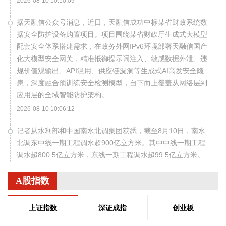
2026-08-10 10:10:09
据天融信公众号消息，近日，天融信成功中标某省财政系统数
据安全防护设备购置项目。项目围绕某省财政厅生成式大模型
配套安全体系搭建需求，在政务外网IPv6环境部署天融信国产
化大模型安全网关，精准抵御提示词注入、敏感数据外泄、违
规价值观输出、API滥用、供应链漏洞等生成式AI高发安全隐
患，深度融合预训练安全检测模型，自下而上覆盖从网络层到
应用层的全域智能防护架构。
2026-08-10 10:06:12
记者从水利部和中国南水北调集团获悉，截至8月10日，南水
北调东中线一期工程调水超900亿立方米。其中中线一期工程
调水超800.5亿立方米，东线一期工程调水超99.5亿立方米。
2026-08-10 10:06:12
A股指数
据Wolfspeed消息，Wolfspeed与光宝科技宣布达成战略合
作，Wolfspeed碳化硅(SiC)技术在光宝科技800 VDC
上证指数
深证成指
创业板
sidecar（侧车/侧挂式机架）及计算机架电源供应单元等平台