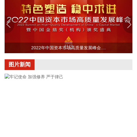
2026-08-10 09:37:11
磷化铟概念股表现活跃，先导基电涨停，宿迁联盛冲击涨停，
有研新材、兴发集团等股上涨。
2026-08-10 09:37:09
据安徽省应急管理厅消息，今年第13号台风“白海豚”对安徽省
2022年中国资本市场高质量发展峰会....
产生较大风雨影响，根据台风灾害发展趋势，依据《安徽省自
然灾害救助应急预案》规定，省防灾减灾救灾委员会于8月10
图片新闻
日9时对六安、宣城、池州、安庆、黄山市启动安徽省四级救
灾应急响应。
2026-08-10 09:33:12
8月10日，A股三大指数集体高开，沪指涨0.1%，深证成指涨
0.27%，创业板指涨0.11%。盘面上，CRO、创新药、PCB、
工业金属等板块涨幅居前。种植业、水泥、保险等板块跌幅居
前。
2026-08-10 09:29:18