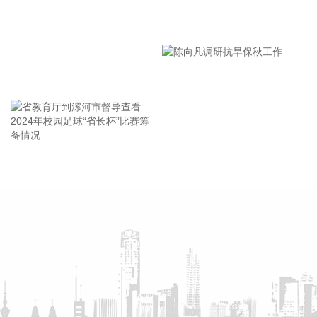
2026-08-07 21:39:19
漯河市教育局召开贯彻落实省
北京市住房和城乡建设委员会、北京市规划和自然资源委员
市安全生产工作会议精神部署
会、北京住房公积金管理中心7日晚联合印发《关于进一步优
会
化调整本市房地产政策的通知》。通知提出，适度提高住房公
王海东作家庭教育专题讲座
积金最高贷款额度。购房家庭中1人为公积金缴存人的，购买
首套住房公积金贷款最高贷款额度为120万元，二套住房公积
金贷款最高额度为100万元；夫妻双方均为缴存人的，购买首
套住房公积金贷款最高贷款额度为240万元，二套住房公积金
贷款最高额度为200万元。符合以下条件的，最高贷款额度可
省教育厅到漯河市督导查看
陈向凡调研抗旱保秋工作
进一步上浮： 1.城六区户籍居民家庭，在城六区外购买首套住
2024年校园足球“省长杯”比赛
房的，最高可上浮20万元； 2.购买住房符合本市建筑绿色发展
筹备情况
支持政策的，最高可上浮40万元； 3.本市户籍二孩及以上多子
女家庭购买住房的，可上浮40万元。 同时符合多项条件的，最
高贷款额度可叠加上浮，购房家庭中1人为公积金缴存人的，
最高上浮60万元；夫妻双方均为缴存人的，最高上浮100万
元。实际贷款额度依据购房家庭还款能力确定。
2026-08-07 21:32:25