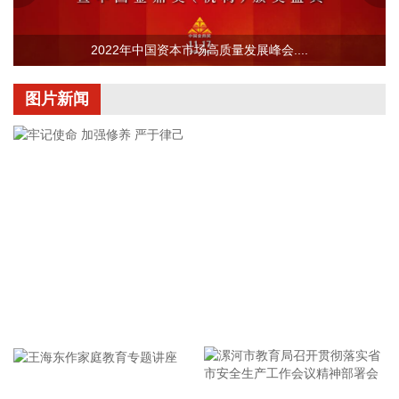
项目的最新动态以公司公开披露的信息为准。
2026-08-07 22:04:03
2022年中国资本市场高质量发展峰会....
据青岛港公众号消息，8月7日，山东港口青岛港与青岛科技大
学在山港大厦签署战略合作协议。根据协议，双方将充分发挥
图片新闻
各自优势，强化资源共享、优势互补，加快培育新质生产力，
着力打造一批可复制、可推广的示范应用场景，为智慧绿色港
口建设注入强劲动能。
2026-08-07 21:39:20
上海市气象台介绍，台风“白海豚”强度强，环流尺度大，七级
风圈半径超过400公里，北侧结构密实，云雨带发展旺盛，对
上海市的影响呈现“风长雨强”的特点。 台风“白海豚”登陆后深
入内陆的走向还存在较大不确定性，受到东西两环副热带高压
的影响，后期如果台风残涡在上海西侧回旋少动，对上海的影
牢记使命 加强修养 严于律己
响可能会长达4天，过程风雨影响都会比较大。 台风登陆并深
入内陆后，低空风切变较大，容易出现龙卷风，所以10日左
右“白海豚”登陆后要警惕龙卷风的可能性，气象部门也将密切
监测，做好研判和预警。