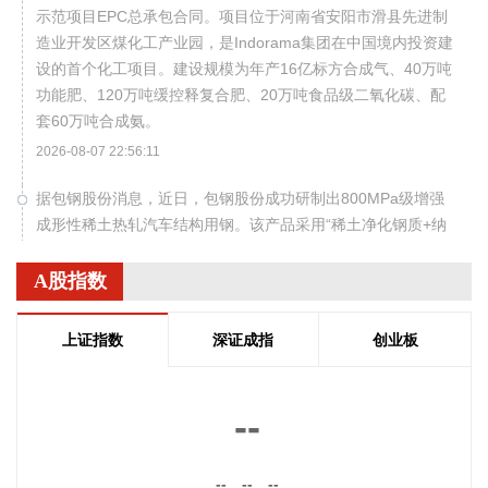
示范项目EPC总承包合同。项目位于河南省安阳市滑县先进制
造业开发区煤化工产业园，是Indorama集团在中国境内投资建
设的首个化工项目。建设规模为年产16亿标方合成气、40万吨
功能肥、120万吨缓控释复合肥、20万吨食品级二氧化碳、配
套60万吨合成氨。
2026-08-07 22:56:11
据包钢股份消息，近日，包钢股份成功研制出800MPa级增强
成形性稀土热轧汽车结构用钢。该产品采用“稀土净化钢质+纳
米析出强化”复合技术，兼具高强度、高塑性与优异的扩孔性
能，可适用于商用车高承载、复杂变形的汽车结构件。产品已
A股指数
通过某知名商用车配套厂的试模及批量应用验证。
2026-08-07 22:38:11
上证指数
深证成指
创业板
南大光电(300346)在互动平台表示，公司三甲基铟年产能共计
5吨，其中可用于磷化铟生产的高纯三甲基铟产能根据市场情
--
况进行上调，目前约为2吨/年。公司积极关注市场，加快业务
向高端化合物方向优化整合。
--
--
--