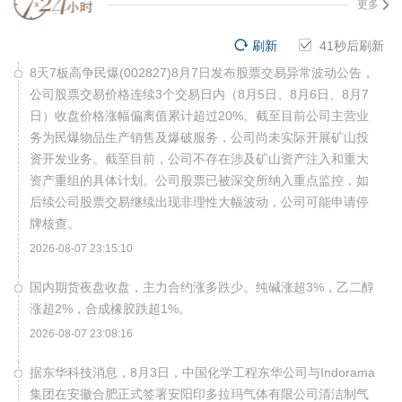
更多
刷新
40
秒后刷新
8天7板高争民爆(002827)8月7日发布股票交易异常波动公告，
公司股票交易价格连续3个交易日内（8月5日、8月6日、8月7
日）收盘价格涨幅偏离值累计超过20%。截至目前公司主营业
务为民爆物品生产销售及爆破服务，公司尚未实际开展矿山投
资开发业务。截至目前，公司不存在涉及矿山资产注入和重大
资产重组的具体计划。公司股票已被深交所纳入重点监控，如
后续公司股票交易继续出现非理性大幅波动，公司可能申请停
牌核查。
2026-08-07 23:15:10
国内期货夜盘收盘，主力合约涨多跌少。纯碱涨超3%，乙二醇
涨超2%，合成橡胶跌超1%。
2026-08-07 23:08:16
据东华科技消息，8月3日，中国化学工程东华公司与Indorama
集团在安徽合肥正式签署安阳印多拉玛气体有限公司清洁制气