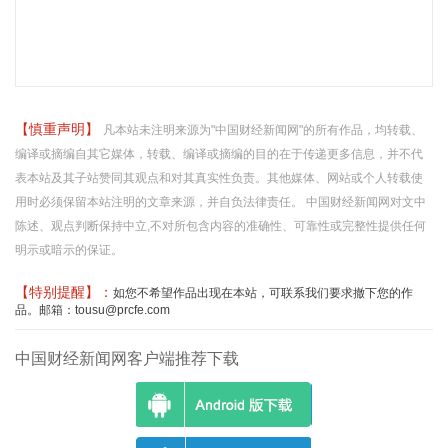
【慎重声明】
凡本站未注明来源为"中国财经新闻网"的所有作品，均转载、
编译或摘编自其它媒体，转载、编译或摘编的目的在于传递更多信息，并不代
表本站及其子站赞同其观点和对其真实性负责。其他媒体、网站或个人转载使
用时必须保留本站注明的文章来源，并自负法律责任。 中国财经新闻网对文中
陈述、观点判断保持中立,不对所包含内容的准确性、可靠性或完整性提供任何
明示或暗示的保证。
【特别提醒】：
如您不希望作品出现在本站，可联系我们要求撤下您的作
品。邮箱：tousu@prcfe.com
中国财经新闻网客户端推荐下载