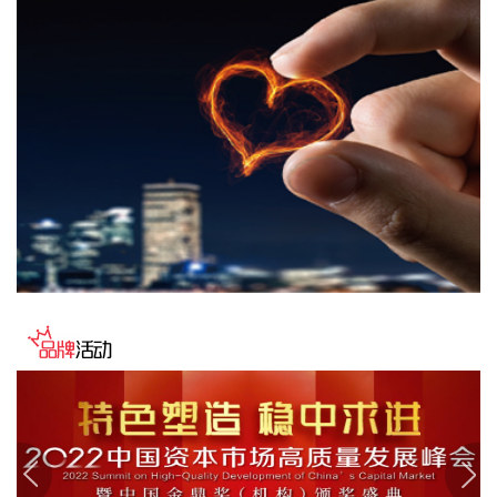
会商，视频连线水利部长江、黄河、淮河、海河、珠江、松
辽、太湖等流域管理机构，分析研判今年第13号台风“白海
豚”发展态势及影响，系统安排部署台风暴雨洪水防御工作。
李国英要求，全力以赴做好六个方面重点工作。一要强化监测
预报预警。二要突出抓好山洪灾害防御。三要确保水利工程安
全度汛。四要强化流域水工程统一联合调度。五要统筹做好城
市外洪内涝防御。六要确保重要基础设施安全。
2026-08-07 22:14:22
美股存储股走低，美光科技跌超2%，SK海力士跌超5%，闪迪
跌超3%，西部数据跌超5%，希捷科技跌超9%。
2026-08-07 22:06:20
冠盛股份7月投资者关系活动记录表披露，冠盛东驰电池工厂
于4月开始调试工作，为提升工厂调试进度，国网温州供电公
司提前搭建10千伏临时线路协助公司推进设备调试进度。6月
25日，供电公司已顺利完成110千伏变电站的建设并顺利引入
市政电网进行供电。目前工厂已经进入全面联机调试工作，预
计调试周期为6—9个月。固液混合电池量产线尚未正式下线，