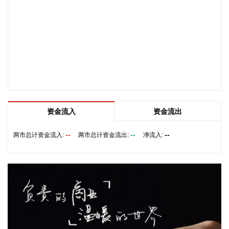
2026-08-07 22:26:18
据海南日报，8月7日，海南省政府与跨境电商企业座谈会在海
口举行，以政企面对面的形式听取跨境电商平台企业和服务机
构意见建议，共促海南跨境电商高质量发展。省长刘小明主持
会议。 京东集团、抖音集团、WB中国商家服务中心、蚂蚁集
团、菜鸟集团、海南跨境电商公共服务中心等跨境电商平台企
业和服务机构代表，以及中国跨境电商50人论坛、中国国际电
子商务中心的专家，围绕完善智慧物流体系与航线网络、构建
跨境电商生态体系、拓展跨境电商新业态、建立长效流量机
资金流入
资金流出
制、加强品牌宣传推广等提出意见建议。 刘小明表示，希望政
企同心合力，构建亲清政商关系，搭建常态化政企沟通机制，
--
--
--
两市总计资金流入:
两市总计资金流出:
净流入:
以政府的精准施策、企业的灵活创新，共建海南跨境电商出海
产业基地、自贸港跨境电商一站式服务平台，推动政策红利和
市场活力深度耦合，使海南在全球跨境电商版图中占据独特地
位。
2026-08-07 22:18:12
8月7日下午，国家防总副总指挥、水利部部长李国英主持专题