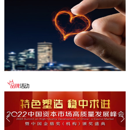
当地时间8日凌晨，由共和党控制的美国参议院以50票赞成、
49票反对的投票结果，确认托德·布兰奇担任司法部长。 当地
时间6月8日，美国白宫表示，总统特朗普向美国参议院提交托
德·布兰奇出任司法部长的提名。特朗普4月2日宣布，帕姆·邦
迪不再担任司法部长，由副部长布兰奇代理。
2026-08-08 16:58:19
据“浦东发布”微信公众号消息，上海市文化旅游局介绍，台
风“白海豚”逼近，上海迪士尼、乐高乐园等多家景点已临时闭
园或调整运营时间。
2026-08-08 16:58:16
据群众新闻，8月5日22时，陕西移动在商洛市镇安县受汛情影
响区域启动5G异网漫游工作，向其他运营商客户提供5G网络
漫游接入服务。该技术用于应急场景，当用户所属运营商网络
中断时，无需换卡换号即可接入其他运营商5G网络，享受免费
通话与上网服务，这是我省首次将该功能用于汛期通信保障实
战。 本次成功开通验证了5G异网漫游跨企业协同保障能力，