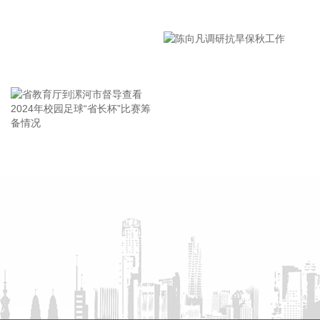
漯河市教育局召开贯彻落实省
死人、少伤人、少损失”的目标，坚决打赢防御台风“白海豚”这
场大仗硬仗。
市安全生产工作会议精神部署
2026-08-08 16:31:27
会
王海东作家庭教育专题讲座
杰瑞股份(002353)8月8日在互动平台表示，公司与中核海洋的
合作正在有序推进中。
2026-08-08 16:22:12
今天13时，台风“白海豚”中心位于距离浙江省温州市东偏南方
省教育厅到漯河市督导查看
陈向凡调研抗旱保秋工作
向约465公里的洋面上，中心附近最大风力14级，45米/秒。虽
2024年校园足球“省长杯”比赛
然离浙江还有一定距离，但“白海豚”外围云系今天上午已经在
筹备情况
江苏南部、安徽东南部、浙江等地激发出对流。 明天，台风登
陆前后，华东降雨进一步增强，江苏南部、安徽东南部、上
海、浙江大部将有大到暴雨，其中上海南部、浙江东部有特大
暴雨，局地日降雨量将达到400毫米甚至500毫米以上，极端性
较强，需注意防范。
2026-08-08 15:54:28