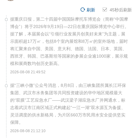
刷新
45
秒后刷新
据重庆日报，第二十四届中国国际摩托车博览会（简称“中国摩
博会”）将于2026年9月19日—22日在重庆国际博览中心举行。
据了解，本届展会以“引领行业发展共创美好未来”为主题，展
示面积超17万㎡，包括8个室内展馆和8万㎡的室外场地，届时
将汇聚来自中国、美国、意大利、德国、法国、日本、英国、
西班牙、韩国、巴基斯坦等国家的参展企业逾1000家，展示规
模和展商数均创历史新高。
2026-08-08 21:49:52
据“三峡小微”公众号消息，8月8日，由三峡集团所属长江环保
集团、武汉市水务集团等共同投资建设的华中地区规模最大
的“双膜”工艺应急水厂——武汉梁子湖应急水厂并网通水，标
志着武汉市江南区域正式构建起“一江一湖”双水源互为备援、
灵活调度的供水新格局，为片区660万市民用水安全提供坚实
保障。
2026-08-08 21:12:10