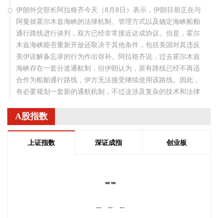
伊朗外交部长阿拉格齐今天（8月8日）表示，伊朗目前正在与
阿曼就霍尔木兹海峡的法律机制、管理方式以及确定海峡船舶
通行路线进行谈判，双方已经非常接近达成协议。但是，霍尔
木兹海峡能否重新开放还取决于其他条件，包括美国对其违反
美伊谅解备忘录的行为作出弥补。阿拉格齐说，过去霍尔木兹
海峡存在一套分道通航制，但伊朗认为，原有路线已经不再适
合作为船舶通行路线，伊方无法接受继续使用该路线。因此，
有必要规划一套新的通航机制，不过这涉及复杂的技术和法律
问题。目前双方正在讨论的是一条临时通航路线。在新的正式
通航路线最终确定之前，将首先设立一条临时航道，并以此作
A股指数
为未来正式路线的基础。在这一问题上，伊朗和阿曼两国的军
事部门已根据现有海图展开磋商。待相关谈判完成并形成最终
上证指数
深证成指
创业板
结论后，新的通航路线将得到确定。
2026-08-08 20:03:45
--
8月8日，阿维塔07L正式上市，搭载896线双光路图像级激光
雷达，也是首批搭载华为乾崑智驾ADS 5的车型。阿维塔科技
--
--
--
董事长王辉在发布会上透露，截至8月8日，华为乾崑智驾里程