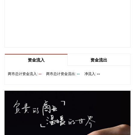
突破137亿公里，位居全国第一。
2026-08-08 19:58:16
乌克兰方面8日消息称，正在塞尔维亚访问的乌克兰总统泽连
斯基当天表示，美国已与乌克兰达成协议，将每月向乌克兰提
供“爱国者”防空系统拦截导弹。泽连斯基同时表示，仅靠这项
供应无法完全弥补乌克兰目前的拦截导弹短缺。
2026-08-08 19:22:16
资金流入
资金流出
据“星光股份”公众号消息，近日，星光股份成功中标龙星控股
总部泛光工程项目。
--
--
--
两市总计资金流入:
两市总计资金流出:
净流入:
2026-08-08 18:10:12
“金科股份”公众号消息，2026年8月，金科地产集团股份有限
公司（简称“金科股份”）与重庆通用人工智能研究院在重庆正
式签署全方位合作协议。双方将依托通用人工智能前沿技术，
落地不动产全场景智慧解决方案，合力打造重庆“人工智能+不
动产”产业标杆项目。
2026-08-08 17:41:26