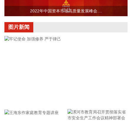
以及在真实汛情下的启停流程、业务配置和监控保障等全环节
操作性，有效增强了全省通信网络容灾韧性，为守护人民群众
2022年中国资本市场高质量发展峰会....
生命财产安全和防汛救灾指挥畅通筑牢通信“生命线”。
2026-08-08 16:46:16
图片新闻
美国国会参议院8日通过一项联邦政府临时拨款法案，以避免
联邦政府在现行预算到期后“停摆”。
2026-08-08 16:35:10
据浙江日报，当前，浙江省防御13号台风“白海豚”到了最关键
的阶段。8日上午，省委、省政府召开全省防御应对13号台
风“白海豚”工作视频调度会。省委书记王浩肯定了全省前一阶
段防御应对工作成效。他强调，与台风“巴威”相比，“白海豚”可
能强度更强、持续时间更长、造成影响更大。要高度警觉、闻
牢记使命 加强修养 严于律己
令而动，把防汛防台工作作为当前的重中之重，始终坚持人民
至上、生命至上，坚持“从最坏处着眼、做到顶格防御、打足提
前量”，立足台风正面登陆、贯穿全省、长时间影响、风雨
潮“三碰头”等极端情况，坚决克服麻痹思想、侥幸心理，把所
有的工作都往前预置、往前赶，确保守住“三条底线”，实现“不