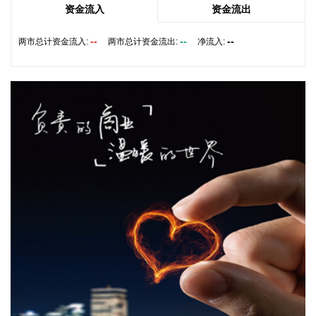
2026-08-07 18:43:18
资金流入
资金流出
汤臣倍健(300146)8月7日披露半年报，2026年上半年，公司
--
--
--
两市总计资金流入:
两市总计资金流出:
净流入:
实现营业收入36.71亿元，同比增长3.94%；归属于上市公司股
东的净利润6.03亿元，同比下降18.11%；基本每股收益0.36
元。报告期内，线下渠道实现收入17.1亿元，同比下降
4.85%；线上渠道实现收入19.45亿元，同比上升15.51%。
2026-08-07 18:39:13
8月7日，广东省国资委召开省属企业上半年经济形势分析会
议。会议指出，今年以来，省属国资国企多措并举抓改革、促
发展，取得良好成效，截至6月末，省国资委监管企业资产总
额2.99万亿元，同比增长6.2%，1—6月累计实现营业收入
3726.48亿元，实现利润总额253.03亿元，分别同比增长7%和
11.8%，上半年经济运行总体平稳、向上向好。 会议强调，要
着力抓好国有经济布局优化和结构调整，科学制定“十五五”规
划，推动交通、能源、水务、建筑、矿产等基础领域提质升
级，加快布局人工智能、先进生物制造、新一代信息技术、海
洋牧场、低空经济、新型储能等前沿赛道，加快培育产业龙头