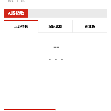
降14.84%。
2026-08-07 18:46:20
A股指数
苏奥传感(300507)8月7日披露半年报，2026年上半年，公司
实现营业收入9.47亿元，同比下降14.21%；归属于上市公司股
上证指数
深证成指
创业板
东的净利润3272.7万元，同比下降42.83%；基本每股收益
0.04元。报告期内，受行业整体环境及客户终端车型上市节奏
调整等因素的综合影响，公司部分客户的配套需求有所延后，
--
综合导致公司上半年营业收入同比下降。同时，客户端价格年
降持续执行，叠加原材料价格上涨带来的成本压力未能有效传
--
--
--
导，公司产品毛利率承压，归属于上市公司股东的净利润对应
下降。
2026-08-07 18:43:18
金山办公CEO章庆元表示，未来大模型会慢慢平权，可能会变
成像基础云服务，随时可以获得，没有无法替代的壁垒；当大
模型趋同，办公软件真正的护城河是上下文，谁的上下文最
厚、最懂用户，谁就能在AI时代活下来。这不是技术问题，是
积累问题。