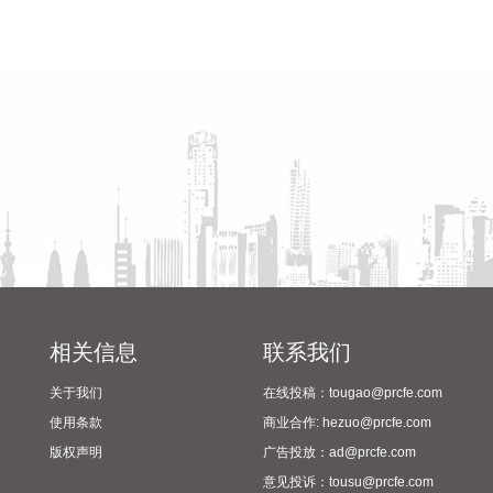
资1.5亿元设立其全资子公司广东东睦华晶技术有限公司，以实
施“广东东睦华晶技术基地建设项目”。本次对外投资事项预计
省教育厅到漯河市督导查看
陈向凡调研抗旱保秋工作
总投资7亿元，
2024年校园足球“省长杯”比赛
2026-08-07 18:22:27
筹备情况
盛美上海(688082)8月7日发布2026年半年度报告，上半年营
业收入37.18亿元，同比增长13.87%；归属于上市公司股东的
净利润9.89亿元，同比增长42.14%。公司本期对外投资产生的
公允价值变动损益和投资收益较上期大幅增加；主营业务收入
增长以及股份支付费用有所减少。
2026-08-07 18:22:23
8月7日下午，自然资源部召开台风“白海豚”海洋和地质灾害防
御调度会议，传达学习国家防总专题会商会议精神，听取部东
相关信息
联系我们
海局、浙江省自然资源厅、福建省自然资源厅等单位防御部署
关于我们
在线投稿：tougao@prcfe.com
情况汇报，通报此次台风过程可能引发海洋和地质灾害情况，
全面部署灾害防范应对工作。 会议强调要全力做好海洋灾害预
使用条款
商业合作: hezuo@prcfe.com
警报和防御工作，一要提高政治站位，深刻认识海洋灾害防御
版权声明
广告投放：ad@prcfe.com
工作形势；二要加强会商研判，提前预报预警；三要加强地方
意见投诉：tousu@prcfe.com