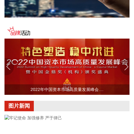
与创新主体。
2026-08-07 18:33:52
交投生态(002200)8月7日披露半年报，2026年上半年，公司
实现营业收入2.88亿元，同比增长209.16%；归属于上市公司
股东的净利润5319.71万元，上年同期亏损6071.1万元，同比
扭亏为盈；基本每股收益0.1209元。报告期内，公司积极推进
在建项目实施实现营业收入较上年同期增长。
2026-08-07 18:33:51
8月7日，2026全球医疗峰会在香港举行。美团核心本地商业
CEO王莆中在会上表示，美团将立足医疗资源连接者角色，与
2022年中国资本市场高质量发展峰会....
行业伙伴共建“15分钟医疗卫生服务圈”。围绕这一目标，美团
构建广泛的本地化供给与履约网络，打通“检、医、药、院、
养”服务全链条。目前，美团已合作16万家医疗机构、25万家
图片新闻
药店，累计服务用户4.3亿。
2026-08-07 18:33:51
中国稀土(000831)8月7日披露半年报，上半年营业收入16.47