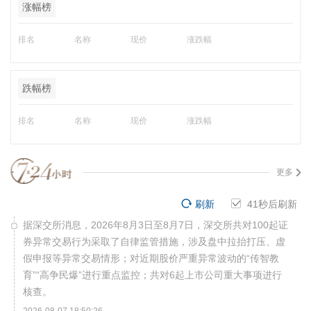
涨幅榜
排名
名称
现价
涨跌幅
跌幅榜
排名
名称
现价
涨跌幅
更多
刷新
40
秒后刷新
据深交所消息，2026年8月3日至8月7日，深交所共对100起证
券异常交易行为采取了自律监管措施，涉及盘中拉抬打压、虚
假申报等异常交易情形；对近期股价严重异常波动的“传智教
育”“高争民爆”进行重点监控；共对6起上市公司重大事项进行
核查。