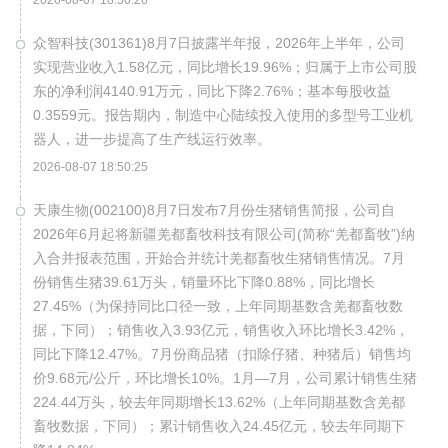
2026-08-07 18:50:26
众智科技(301361)8月7日披露半年报，2026年上半年，公司
实现营业收入1.58亿元，同比增长19.96%；归属于上市公司股
东的净利润4140.91万元，同比下降2.76%；基本每股收益
0.3559元。报告期内，制造中心陆续投入使用的多型号工业机
器人，进一步提高了生产线运行效率。
2026-08-07 18:50:25
天康生物(002100)8月7日发布7月份生猪销售简报，公司自
2026年6月起将新疆羌都畜牧科技有限公司(简称“羌都畜牧”)纳
入合并报表范围，开始合并统计羌都畜牧生猪销售情况。7月
份销售生猪39.61万头，销量环比下降0.88%，同比增长
27.45%（为保持同比口径一致，上年同期基数含羌都畜牧数
据，下同）；销售收入3.93亿元，销售收入环比增长3.42%，
同比下降12.47%。7月份商品猪（扣除仔猪、种猪后）销售均
价9.68元/公斤，环比增长10%。1月—7月，公司累计销售生猪
224.44万头，较去年同期增长13.62%（上年同期基数含羌都
畜牧数据，下同）；累计销售收入24.45亿元，较去年同期下