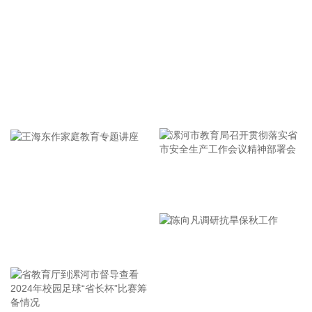
亿元，同比下降12.19%；归属于上市公司股东的净利润2.37亿
元，同比增长46.53%。基本每股收益0.2233元。报告期内，
营业收入业绩变动主要原因是调整采销策略，优化产品结构和
贸易业务。
2026-08-07 18:29:20
牢记使命 加强修养 严于律己
滨海能源(000695)8月7日披露半年报，2026年上半年，公司
实现营业收入4.19亿元，同比增长78.54%（调整后）；归属于
上市公司股东的净利润为亏损2824.68万元，上年同期亏损
3913.39万元（调整后）。报告期内，公司负极材料出货量稳
步提升。随着终端需求增长，下游订单饱满；此外，相比去年
漯河市教育局召开贯彻落实省
同期，前端预处理产能扩建后石墨化装填量得到大幅提升，整
体产销量得以增长。公司负极材料（代工及自产）业务产销量
市安全生产工作会议精神部署
分别达到4.2万吨、3.9万吨，分别同比增长64%、68%。
会
2026-08-07 18:26:12
王海东作家庭教育专题讲座
东睦股份(600114)8月7日公告，控股子公司上海富驰与东莞市
道滘镇人民政府签订了《项目投资协议》，在东莞市道滘镇投