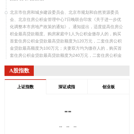
北京市住房和城乡建设委员会、北京市规划和自然资源委员
会、北京住房公积金管理中心7日晚联合印发《关于进一步优
化调整本市房地产政策的通知》。通知提出，适度提高住房公
积金最高贷款额度。购房家庭中1人为公积金缴存人的，购买
首套住房公积金贷款最高贷款额度为120万元，二套住房公积
金贷款最高额度为100万元；夫妻双方均为缴存人的，购买首
套住房公积金贷款最高贷款额度为240万元，二套住房公积金
贷款最高额度为200万元。符合以下条件的，最高贷款额度可
进一步上浮： 1.城六区户籍居民家庭，在城六区外购买首套住
A股指数
房的，最高可上浮20万元； 2.购买住房符合本市建筑绿色发展
支持政策的，最高可上浮40万元； 3.本市户籍二孩及以上多子
上证指数
深证成指
创业板
女家庭购买住房的，可上浮40万元。 同时符合多项条件的，最
高贷款额度可叠加上浮，购房家庭中1人为公积金缴存人的，
最高上浮60万元；夫妻双方均为缴存人的，最高上浮100万
--
元。实际贷款额度依据购房家庭还款能力确定。
2026-08-07 21:32:25
--
--
--