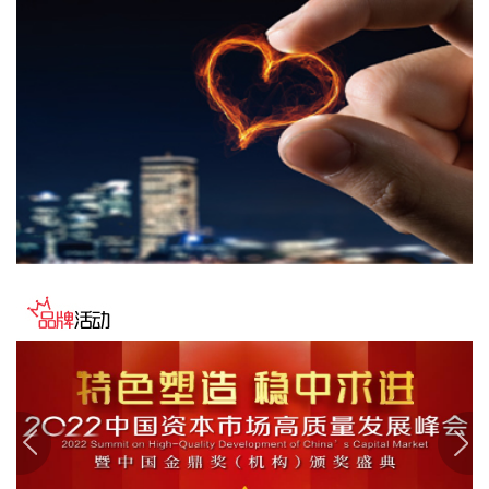
捷科技涨超3%，闪迪涨超5%。
2026-08-07 20:54:37
SuperX （NASDAQ：SUPX）8月7日宣布，公司董事会批准
设立新一轮12个月的股票回购计划，并授予最高2000万美元的
回购额度。
2026-08-07 20:54:36
据“上海发布”，中国铁路上海局集团有限公司‌介绍，为确保铁
路运输和旅客出行安全，铁路部门密切关注台风“白海豚”路径
变化和后续影响，及时启动防台防汛应急响应，采取超前预
警、主动避险等措施，调整部分线路列车开行方案，计划对8
月9日至10日衢九铁路、沪昆铁路、萧甬铁路，8月9日至11日
衢宁铁路、甬金铁路，8月9日至12日金千铁路，8月9日至13
日皖赣铁路等部分区段部分时段途经列车，采取临时停运措
施。
2026-08-07 20:50:10
粤海饲料(001313)8月7日公告，公司拟作为有限合伙人出资不