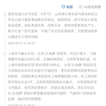
刷新
40
秒后刷新
据青岛港公众号消息，8月7日，山东港口青岛港与青岛科技大
学在山港大厦签署战略合作协议。根据协议，双方将充分发挥
各自优势，强化资源共享、优势互补，加快培育新质生产力，
着力打造一批可复制、可推广的示范应用场景，为智慧绿色港
口建设注入强劲动能。
2026-08-07 21:39:20
上海市气象台介绍，台风“白海豚”强度强，环流尺度大，七级
风圈半径超过400公里，北侧结构密实，云雨带发展旺盛，对
上海市的影响呈现“风长雨强”的特点。 台风“白海豚”登陆后深
入内陆的走向还存在较大不确定性，受到东西两环副热带高压
的影响，后期如果台风残涡在上海西侧回旋少动，对上海的影
响可能会长达4天，过程风雨影响都会比较大。 台风登陆并深
入内陆后，低空风切变较大，容易出现龙卷风，所以10日左
右“白海豚”登陆后要警惕龙卷风的可能性，气象部门也将密切
监测，做好研判和预警。
2026-08-07 21:39:19