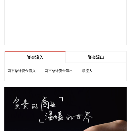
据中国工程机械工业协会对挖掘机主要制造企业统计，2026年
7月销售各类挖掘机19521台，同比增长13.9%。其中：国内销
量7608台（含电动挖掘机41台），同比增长4.13%；出口
11913台（含电动挖掘机62台），同比增长21.2%。 2026年1
—7月，共销售挖掘机171841台，同比增长24.8%。其中：国
内销量86633台（含电动挖掘机227台），同比增长18.8%；出
口85208台（含电动挖掘机197台），同比增长31.7%。
2026-08-07 21:24:15
资金流入
资金流出
孚日股份8月7日在互动平台表示，公司VC装置暂无检修计划。
--
--
--
两市总计资金流入:
两市总计资金流出:
净流入:
2026-08-07 21:24:13
四川双马(000935)8月7日公告，公司拟以不低于5000万元
（含）且不超过1亿元（含）通过集中竞价交易方式回购股
份，本次回购股份将用于维护公司价值及股东权益所必需。回
购价格不超过36元/股（含）。
2026-08-07 21:02:14
美股存储板块盘前走高，截至发稿，美光科技、西部数据、希