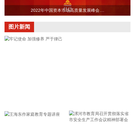
超过3000万元认购温州中广精选三号创业投资合伙企业（有限
合伙）（简称“中广精选三号”）不超过27.5%的合伙份额。
2022年中国资本市场高质量发展峰会....
2026-08-07 20:47:11
图片新闻
中巨芯(688549)8月7日披露半年报，2026年上半年，公司实
现营业收入7.99亿元，同比增长40.98%；归属于上市公司股东
的净利润1405.77万元，同比增长72.75%；基本每股收益
0.0095元。报告期内，受益于人工智能等技术的发展，市场对
芯片等硬件需求也随之增加，带动公司营业收入增长。
2026-08-07 20:47:10
【经营数据】 寒武纪：上半年净利润23.11亿元，同比增
122.61% 中国稀土：上半年净利润2.37亿元 同比增长46.53%
拉卡拉：上半年净利润同比增长191.67% 拟10派2元 东威科
牢记使命 加强修养 严于律己
技：上半年净利润同比增长133.21% 拟10派1.7元 广合科技：
公司产品量价齐升 上半年净利润同比增长94.39% 五洲特纸：
上半年净利润2.3亿元 同比增长88.95% 光华科技：上半年净利
润9428.5万元 同比增长67.56% 超频三：上半年净利润
1732.46万元 同比增长53.2% 盛美上海：上半年净利润9.89亿