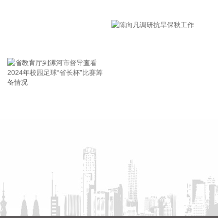
漯河市教育局召开贯彻落实省
元，同比增长42.14% 百川股份：上半年净利润7076.63万元
同比增长31.23% 信音电子业绩快报：上半年净利润4124.54万
市安全生产工作会议精神部署
元 同比增长24.63% 御银股份：上半年净利润1213.33万元 同
会
比增长14.25% 圣晖集成业绩快报：上半年净利润6987.09万元
王海东作家庭教育专题讲座
同比增长11.86% 思维列控：上半年净利润3.18亿元 同比增长
4.65% 冠豪高新：上半年净利润2.13亿元 同比扭亏 朗科科
技：上半年净利润9507.97万元 同比扭亏为盈 立昂微：上半年
净利润8397.26万元 同比扭亏为盈 交投生态：上半年净利润
5319.71万元 同比扭亏为盈 奥康国际：上半年净利润1757.43
省教育厅到漯河市督导查看
陈向凡调研抗旱保秋工作
万元 同比扭亏为盈 美联新材：预计上半年净利润900万元—
2024年校园足球“省长杯”比赛
1200万元 同比扭亏 银河电子：上半年净利润544.12万元 同比
筹备情况
扭亏为盈 航天智装：上半年净利润255.83万元 同比扭亏为盈
众智科技：上半年净利润4140.91万元 同比下降2.76% 汤臣倍
健：上半年净利润6.03亿元 同比下降18.11% 大中矿业：上半
年净利润3.22亿元 同比下降20.59% 广州酒家：上半年净利
3083.08万元 同比下降21.15% 江苏雷利：上半年净利同比预
降38%—48% 千红制药：上半年净利润1.53亿元 同比下降
40.78% 苏奥传感：上半年净利润3272.7万元 同比下降