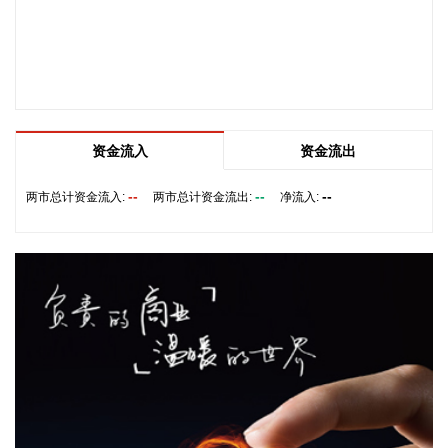
余种配置组合，以30秒行业领先节拍实现单日近千台产出。
2026-08-06 17:48:21
3连板博杰股份(002975)8月6日发布股票交易异动暨风险提示
公告称，近期市场就公司涉及“光通信磷化铟”“半导体”“光模
块”“液冷”“人形机器人”“MLCC”等相关业务开展讨论，公司澄清
如下： 网络传闻提及的光通信磷化铟业务，是公司参股的鼎泰
资金流入
资金流出
芯源开展的业务。目前，公司持有鼎泰芯源11.049%股权，鼎
泰芯源连续3年亏损，暂未实现盈利，对公司经营业绩不构成
--
--
--
两市总计资金流入:
两市总计资金流出:
净流入:
重大影响。 公司控股子公司博捷芯的主营业务为半导体专用设
备销售、集成电路芯片及产品销售、新材料技术研发等。2025
年博捷芯营业收入仅占公司营业收入2.78%，目前对公司经营
业绩不构成重大影响。 控股子公司广浩捷的产品主要应用于摄
像头模组检测及自动化设备垂直细分行业，广浩捷具备ADAS
车载模组AA组装与标定的技术。其中，摄像头AA主动对位耦
合设备2025年实现营收9944.5万元，仅占公司营业收入
5.42%，目前对公司经营业绩不构成重大影响。 2025年度，公
司AI服务器测试业务实现营业收入占当期主营业务收入比例为
16.79%。公司液冷模组未作为单独零部件向客户出货，未作为