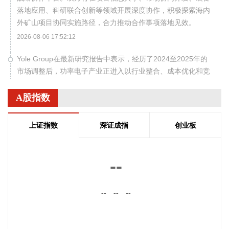
落地应用、科研联合创新等领域开展深度协作，积极探索海内
外矿山项目协同实施路径，合力推动合作事项落地见效。
2026-08-06 17:52:12
Yole Group在最新研究报告中表示，经历了2024至2025年的
市场调整后，功率电子产业正进入以行业整合、成本优化和竞
争力提升为核心的新阶段。Yole Group预计，在电气化、AI基
础设施和可再生能源的共同驱动下，2025年至2031年全球功
A股指数
率器件市场将保持7.1%的年复合增长率（CAGR），到2031年
市场规模达到413亿美元。 具体公司方面，该机构认为，英飞
上证指数
深证成指
创业板
凌、安森美和意法半导体等传统龙头企业依然保持领先；与此
同时，华润微、士兰微以及安世半导体（荷兰/中国）等企业正
持续提升在产业链中的市场份额。
--
2026-08-06 17:48:22
--
--
--
据均普智能消息，2026年7月，均普智能为某世界500强头部
车企打造并交付了新一代方向盘智能装配线，助力其核心转向
系统零部件实现高效、高精度、柔性化量产。该产线可兼容40