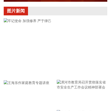
2026-08-06 17:26:32
图片新闻
百利天恒(688506)8月6日公告，公司自主研发的创新生物药
BL-M14D1（DLL3 ADC）联合PD-L1单抗对比含铂化疗联合
PD-L1单抗治疗一线广泛期小细胞肺癌的全球多中心III期临床
试验已于近日完成首例受试者给药。 该项全球多中心III期临床
研究完成首例受试者给药，是全球第一个在一线广泛期小细胞
肺癌开展的ADC+免疫治疗的III期临床研究，也是公司独立开展
的第一个全球III期临床研究。
2026-08-06 17:23:01
综艺股份(600770)8月6日披露半年报，2026年上半年，公司
牢记使命 加强修养 严于律己
实现营业收入3.31亿元，同比增长55.18%；归属于上市公司股
东的净利润4713.74万元，同比增长136.92%；基本每股收益
0.0363元。
2026-08-06 17:14:48
漯河市教育局召开贯彻落实省
传音控股(688036)8月6日公告，公司发行境外上市股份（H
股）获得中国证监会备案。
市安全生产工作会议精神部署