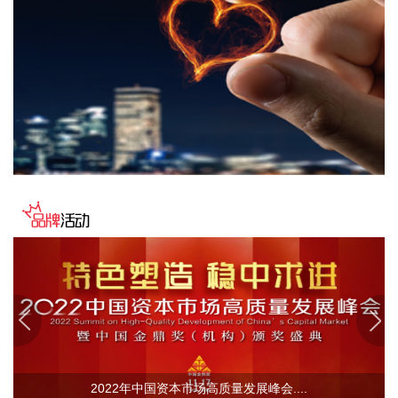
独立产品进行收入确认。 公司控股子公司奥德维主要产品包括
六面体外观检测设备、测包机、八轨高速测试机、叠层机等，
主要应用于MLCC领域。2025年度，奥德维实现净利润
1307.32万元，占公司净利润的8.93%，对公司经营业绩不构
成重大影响。 公司人形机器人业务当前尚处于前期业务拓展阶
段，整体存在较高经营与发展不确定性。
2026-08-06 17:44:15
金徽股份(603132)8月6日披露半年报，2026年上半年，公司
实现营业收入10.85亿元，同比增长37%；归属于上市公司股
东的净利润4.09亿元，同比增长61.52%；基本每股收益0.42
元。公司拟每10股派发现金红利3.3元(含税)。
2026-08-06 17:30:16
昊海生科(688366)8月6日公告，控股子公司赛美视近日收到国
家药监局颁发的关于三焦点环曲面人工晶状体产品的《医疗器
械注册证》。该产品适用于成人白内障合并角膜散光患者无晶
体眼的视力矫正，以期待在矫正角膜散光的同时改善近、中、
2022年中国资本市场高质量发展峰会....
远视力并减少眼镜依赖。该人工晶状体用于植入囊袋内。