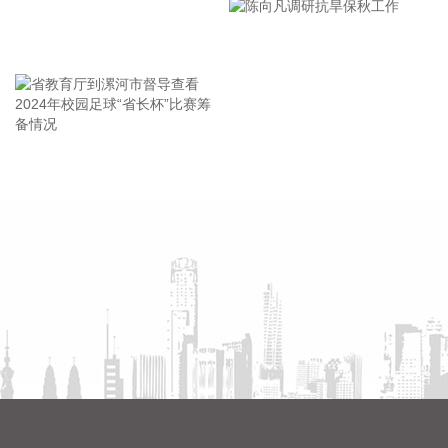
2026-08-06 17:14:39
会
王海东作家庭教育专题讲座
温州宏丰(300283)8月6日披露半年报，2026年上半年，公司
实现营业总收入29.86亿元，同比增长92.2%；实现归属于上市
公司股东的净利润9234.62万元，上年同期亏损381.3万元，同
比扭亏为盈；基本每股收益0.19元。报告期内，公司业绩增长
主要是电接触材料板块和硬质合金板块业绩同比增加较多。
省教育厅到漯河市督导查看
陈向凡调研抗旱保秋工作
2026-08-06 17:14:28
2024年校园足球“省长杯”比赛
筹备情况
天邦食品(002124)8月6日发布7月份商品猪销售情况简报，7月
份销售商品猪70.62万头，销售收入5.17亿元，销售均价10.63
元/公斤，环比变动分别为4.76%、5.16%、10.51%。 2026年
1—7月销售商品猪459.36万头，销售收入38.4亿元，销售均价
10.9元/公斤，同比变动分别为31.44%、-20.49%、-32.66%。
2026-08-06 17:10:15
据北京日报，8月6日12时03分，北京电网最大负荷达到
2939.9万千瓦，创历史新高。记者从国网北京市电力公司了解