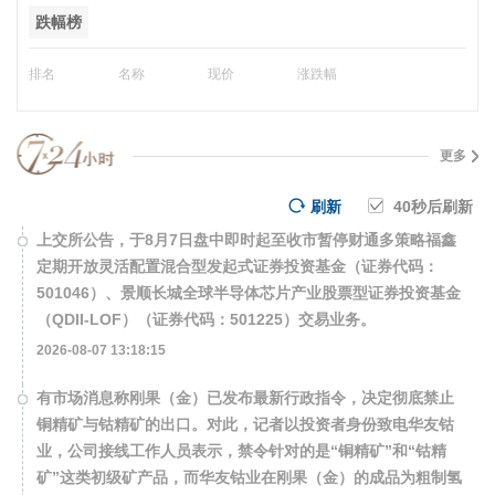
跌幅榜
排名
名称
现价
涨跌幅
更多
刷新
40
秒后刷新
上交所公告，于8月7日盘中即时起至收市暂停财通多策略福鑫
定期开放灵活配置混合型发起式证券投资基金（证券代码：
501046）、景顺长城全球半导体芯片产业股票型证券投资基金
（QDII-LOF）（证券代码：501225）交易业务。
2026-08-07 13:18:15
有市场消息称刚果（金）已发布最新行政指令，决定彻底禁止
铜精矿与钴精矿的出口。对此，记者以投资者身份致电华友钴
业，公司接线工作人员表示，禁令针对的是“铜精矿”和“钴精
矿”这类初级矿产品，而华友钴业在刚果（金）的成品为粗制氢