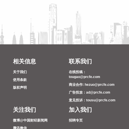
成电路销售等。企查查股权穿透显示，该公司由天铁科技
(300587)等共同持股。
2026-08-07 10:55:32
海关总署公布数据显示，中国7月出口（以美元计价）同比增
23.9%，进口同比增27.5%，贸易顺差1125亿美元。
2026-08-07 10:51:14
据网宿科技消息，近日，网宿科技与趋境科技宣布达成深度战
相关信息
联系我们
略合作。双方将面向企业级AI推理市场，整合技术与资源优
势，共同打造高性价比、高品质、高可靠的AI Token生产体
关于我们
在线投稿：
tougao@prcfe.com
系，助力AI应用向更多行业、更深场景规模化落地。
使用条款
商业合作: hezuo@prcfe.com
2026-08-07 10:48:11
版权声明
广告投放：ad@prcfe.com
海关总署今天公布统计数据显示，今年前7个月：我国民营企
意见投诉：tousu@prcfe.com
业进出口17.16万亿元，同比增长了17.2%，占我国进出口总值
关注我们
加入我们
的56.9%，继续保持第一大外贸主体地位。同期，外商投资企
业进出口8.78万亿元，增长了17.6%；国有企业进出口4.14万
微博@中国财经新闻网
招聘专页
亿元，增长了17.3%。
腾讯微信