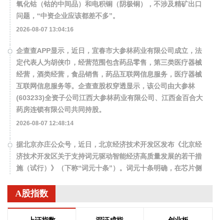
氧化钴（钴的中间品）和电积铜（阴极铜），不涉及精矿出口
问题，“中资企业应该都差不多”。
2026-08-07 13:04:16
企查查APP显示，近日，宜春市大参林药业有限公司成立，法
定代表人为胡侠巾，经营范围包含药品零售，第三类医疗器械
经营，酒类经营，食品销售，药品互联网信息服务，医疗器械
互联网信息服务等。企查查股权穿透显示，该公司由大参林
(603233)全资子公司江西大参林药业有限公司、江西金百合大
药房连锁有限公司共同持股。
2026-08-07 12:48:14
据北京亦庄公众号，近日，北京经济技术开发区发布《北京经
济技术开发区关于支持词元驱动智能经济高质量发展的若干措
施（试行）》（下称“词元十条”）。词元十条明确，在芯片侧
将加大推理专用芯片研发扶持力度，探索集成电路系统级架构
创新。在模型侧加速推理效能跃升，推动通用模型与行业专用
A股指数
模型协同研发，提升端侧推理效率。在数据侧持续深化监管沙
盒机制创新，鼓励具身智能、自动驾驶、医疗健康等重点领域
上证指数
深证成指
创业板