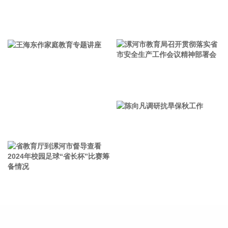
年，电力安全治理体系和治理能力现代化建设取得明显进展，
电力安全生产责任全面落实，电力安全风险分级管控和隐患排
牢记使命 加强修养 严于律己
查治理双重预防机制有效运转，重大灾害防范和应急处置能力
显著增强，电力建设施工作业风险有效管控，以科技为核心的
本质安全建设全面推进，推动实现从“要我安全”向“我要安
全”转变，电力安全生产形势持续稳定。
2026-08-07 11:32:14
漯河市教育局召开贯彻落实省
据扬子江船业7日消息，扬子江船业近日发布2026年上半年度
市安全生产工作会议精神部署
财务报告，公司营业收入及盈利能力均创历史新高。得益于集
会
团造船核心业务的强劲增长，报告期内实现营业收入175亿
王海东作家庭教育专题讲座
元，同比增长36.2%，其中核心造船业务占总营收比重约
94%；毛利润达63亿元，同比增长42.8%；实现净利润54亿
元，同比增长28.4%。
2026-08-07 11:05:27
省教育厅到漯河市督导查看
陈向凡调研抗旱保秋工作
企查查APP显示，近日，杭州天铁智算科技有限公司成立，经
2024年校园足球“省长杯”比赛
营范围包含人工智能硬件销售；基于云平台的业务外包服务；
筹备情况
人工智能基础资源与技术平台；集成电路芯片设计及服务；集