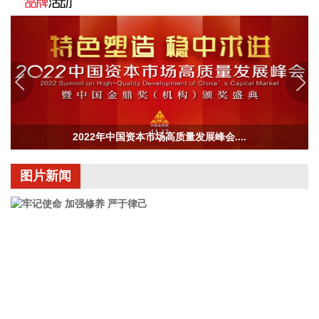
健康管理方法，推动人工智能技术嵌入智能安全工器具，研究
基于人工智能大模型的电力安全生产辅助决策技术。加大关键
电力装备自主研发，加强新型防护材料研发，设立电力装备核
心部件技术攻关专项计划，推动电力芯片、特高压组部件等关
键技术突破。推动电力建设工程安全质量管控技术创新，研究
建设电力建设工程智能化监管体系，运用人工智能、大数据等
手段加强重点电力工程非现场监管和质量监督工作。
2026-08-07 11:36:33
2022年中国资本市场高质量发展峰会....
今日早盘三大指数震荡上行。截至午间收盘，沪指涨0.49%，
深证成指涨1.31%，创业板指涨1.75%。盘面上，CRO概念走
图片新闻
强，百花医药4连板；PCB概念掀涨停潮，景旺电子、红板科
技等多股涨停；稀土永磁概念活跃，中国稀土等涨停。另外，
CPO概念、小金属、元件、电子化学品等板块涨幅居前；数字
货币概念、粮食概念、房地产、煤炭、游戏等板块跌幅居前。
全市场约3000只个股下跌，半日成交额超1.6万亿元。
2026-08-07 11:36:14
国家能源局印发《电力安全生产“十五五”行动计划》，到2030