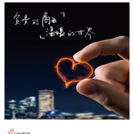
PCB概念走强，鼎泰高科、胜宏科技涨超11%，广合科技涨超
10%，建滔积层板涨近10%。大模型股大涨，MINIMAX-W、
智谱涨超17%。
2026-08-07 12:12:32
据齐心集团消息，近日，齐心集团中选长安汽车电子商城项
目。公司将依托一站式政企数字化采购服务平台，提供成熟完
善的采购全流程配套服务，助力头部整车制造企业采购管理数
智化升级。
2026-08-07 12:09:08
①金河生物：2025年度以简易程序向特定对象发行股票申请获
证监会同意注册批复。 ②东方锆业：向特定对象发行股票申请
获深交所受理。
2026-08-07 12:03:22
国家能源局印发《电力安全生产“十五五”行动计划》，其中提
出，加强“人工智能+”安全治理，创新设备高精度故障预测及