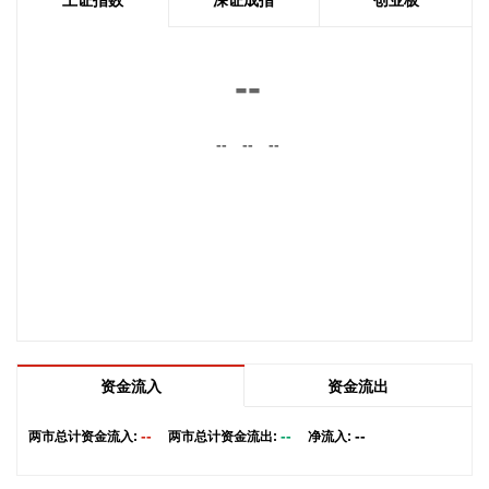
的数据交易流通，探索以词元交易为基础的数据定价模式。通
过打造全要素保障体系，为词元工厂建设提供全方位支撑。 政
策提出，对推动批量词元生产的企业，给予一定资金支持。每
--
年还将继续发放算力券、数据券各1亿元，对开展推理效能跃
升的企业，按照算力租赁费用的30%，给予最高2000万元的资
--
--
--
金支持；按照年度数据交易金额的10%，给予采购主体最高
100万元资金支持。不断降低基础设施建设和企业运营成本，
全面提升单位能效下的词元产出效率与系统稳定性。
2026-08-07 12:29:22
记者获悉，8月6日，阿里巴巴视频生成大模型Wan 3.0开启公
测，在生成时长、万能创作、全能参考以及真实世界还原等维
度全面升级：单次可生成30秒视频，完整表达创作意图；在文
本、图片、音频、视频四种基础模态之外，首次支持doc、
xls、ppt、pdf、md等文档格式输入等。 据了解，Wan3.0还
资金流入
资金流出
有智能时长功能，可根据提示词自动推荐合适时长。
--
--
--
两市总计资金流入:
两市总计资金流出:
净流入:
2026-08-07 12:25:28
港股午间收盘，恒生指数涨0.15%，恒生科技指数涨0.34%。