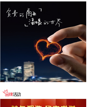
法部长，由副部长布兰奇代理。
2026-08-08 16:58:19
据“浦东发布”微信公众号消息，上海市文化旅游局介
绍，台风“白海豚”逼近，上海迪士尼、乐高乐园等多
家景点已临时闭园或调整运营时间。
2026-08-08 16:58:16
据群众新闻，8月5日22时，陕西移动在商洛市镇安县
受汛情影响区域启动5G异网漫游工作，向其他运营商
客户提供5G网络漫游接入服务。该技术用于应急场
景，当用户所属运营商网络中断时，无需换卡换号即
可接入其他运营商5G网络，享受免费通话与上网服
务，这是我省首次将该功能用于汛期通信保障实战。
本次成功开通验证了5G异网漫游跨企业协同保障能
力，以及在真实汛情下的启停流程、业务配置和监控
保障等全环节操作性，有效增强了全省通信网络容灾
韧性，为守护人民群众生命财产安全和防汛救灾指挥