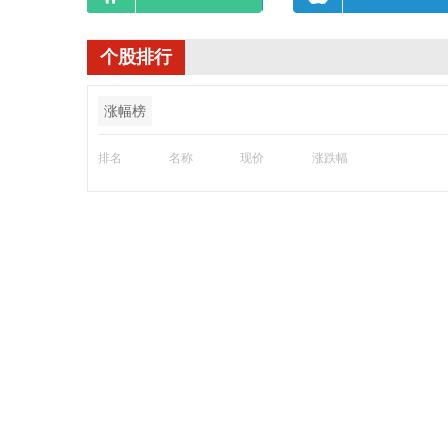
个股排行
涨幅榜
排名
名称
现价
涨跌幅