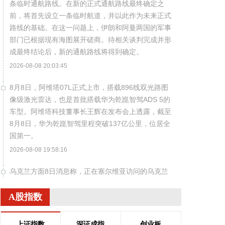
条临时通航路线。在新的正式通航路线最终确定之
前，将首先设立一条临时航道，并以此作为未来正式
路线的基础。在这一问题上，伊朗和阿曼两国的军事
部门已根据现有海图展开磋商。待相关谈判完成并形
成最终结论后，新的通航路线将得到确定。
2026-08-08 20:03:45
8月8日，阿维塔07L正式上市，搭载896线双光路图
像级激光雷达，也是首批搭载华为乾崑智驾ADS 5的
车型。阿维塔科技董事长王辉在发布会上透露，截至
8月8日，华为乾崑智驾里程突破137亿公里，位居全
国第一。
2026-08-08 19:58:16
乌克兰方面8日消息称，正在塞尔维亚访问的乌克兰
总统泽连斯基当天表示，美国已与乌克兰达成协议，
将每月向乌克兰提供“爱国者”防空系统拦截导弹。泽
A股指数
连斯基同时表示，仅靠这项供应无法完全弥补乌克兰
目前的拦截导弹短缺。
上证指数
深证成指
创业板