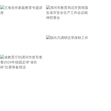
少损失”的目标，坚决打赢防御台风“白海豚”这场大仗
硬仗。
2026-08-08 16:31:27
杰瑞股份(002353)8月8日在互动平台表示，公司与中
漯河市教育局召开贯彻落
核海洋的合作正在有序推进中。
实省市安全生产工作会议
2026-08-08 16:22:12
精神部署会
今天13时，台风“白海豚”中心位于距离浙江省温州市
王海东作家庭教育专题讲
东偏南方向约465公里的洋面上，中心附近最大风力
座
14级，45米/秒。虽然离浙江还有一定距离，但“白海
豚”外围云系今天上午已经在江苏南部、安徽东南部、
浙江等地激发出对流。 明天，台风登陆前后，华东降
雨进一步增强，江苏南部、安徽东南部、上海、浙江
省教育厅到漯河市督导查
陈向凡调研抗旱保秋工作
大部将有大到暴雨，其中上海南部、浙江东部有特大
看2024年校园足球“省长
暴雨，局地日降雨量将达到400毫米甚至500毫米以
杯”比赛筹备情况
上，极端性较强，需注意防范。
2026-08-08 15:54:28