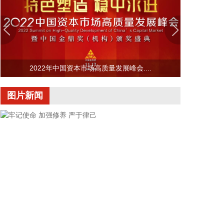
畅通筑牢通信“生命线”。
2026-08-08 16:46:16
美国国会参议院8日通过一项联邦政府临时拨款法
案，以避免联邦政府在现行预算到期后“停摆”。
2026-08-08 16:35:10
2022年中国资本市场高质量发展峰会....
据浙江日报，当前，浙江省防御13号台风“白海豚”到
图片新闻
了最关键的阶段。8日上午，省委、省政府召开全省
防御应对13号台风“白海豚”工作视频调度会。省委书
记王浩肯定了全省前一阶段防御应对工作成效。他强
调，与台风“巴威”相比，“白海豚”可能强度更强、持
续时间更长、造成影响更大。要高度警觉、闻令而
动，把防汛防台工作作为当前的重中之重，始终坚持
人民至上、生命至上，坚持“从最坏处着眼、做到顶格
防御、打足提前量”，立足台风正面登陆、贯穿全省、
长时间影响、风雨潮“三碰头”等极端情况，坚决克服
麻痹思想、侥幸心理，把所有的工作都往前预置、往
前赶，确保守住“三条底线”，实现“不死人、少伤人、
牢记使命 加强修养 严于律己