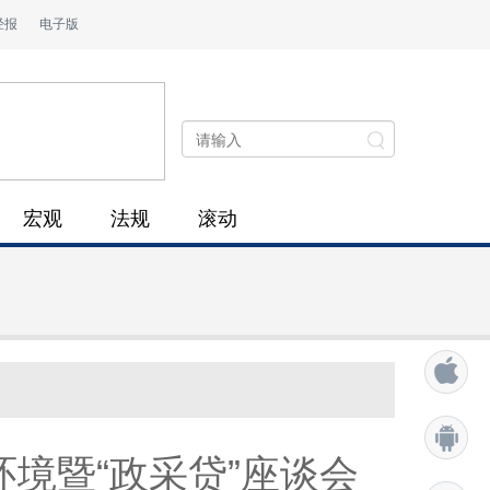
经报
电子版
宏观
法规
滚动
境暨“政采贷”座谈会