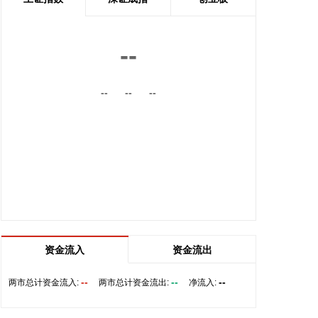
2026-08-08 19:22:16
据“星光股份”公众号消息，近日，星光股份成功中标
--
龙星控股总部泛光工程项目。
2026-08-08 18:10:12
--
--
--
“金科股份”公众号消息，2026年8月，金科地产集团
股份有限公司（简称“金科股份”）与重庆通用人工智
能研究院在重庆正式签署全方位合作协议。双方将依
托通用人工智能前沿技术，落地不动产全场景智慧解
决方案，合力打造重庆“人工智能+不动产”产业标杆项
目。
2026-08-08 17:41:26
当地时间8日凌晨，由共和党控制的美国参议院以50
资金流入
资金流出
票赞成、49票反对的投票结果，确认托德·布兰奇担
任司法部长。 当地时间6月8日，美国白宫表示，总
--
--
--
两市总计资金流入:
两市总计资金流出:
净流入:
统特朗普向美国参议院提交托德·布兰奇出任司法部长
的提名。特朗普4月2日宣布，帕姆·邦迪不再担任司