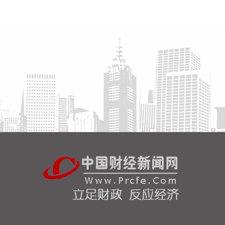
8月8日，记者从上海轮渡获悉，因受今年第13号台
风“白海豚”影响，截至13时58分，上海轮渡已全线停
航。
2026-08-08 15:43:12
8月7日，随着最后一段沥青路面完成摊铺，由中铁五
局承建的京昆高速广（元）绵（阳）段扩容工程主线
路面63.879公里顺利贯通，标志着该段主线路面贯通
过半。广绵高速扩容项目全长约124公里，是国家“十
纵十横”综合运输大通道首都放射线G5京昆高速的关
键段落，也是四川省北上出川的核心通道。
2026-08-08 15:32:28
阳光电源(300274)8月8日在互动平台表示，公司目前
初步判断，FCC政策主要限制新产品认证，不影响已
获认证产品的销售，公司目前在美销售的光伏逆变
器、储能系统不受影响。
2026-08-08 15:14:28