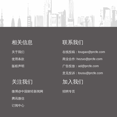
化铟衬底8月6日均价达到6250元/片，较年初上涨约45%。磷
化铟价格上涨还叠加着上游原料铟的同步暴涨，Wind数据显
示，截至8月6日，精铟报价5430元/千克，较年初的2980元/千
克上涨超80%。 受AI浪潮拉动，光模块对磷化铟衬底的需求急
剧扩张，推动磷化铟价格攀升。磷化铟主要用在AIDC高速光模
块器件中，近年来光模块速率从800G向1.6T、3.2T趋势演
进，促进磷化铟衬底持续改进，供需缺口进一步扩大。 据证券
相关信息
联系我们
时报·数据宝统计，A股中布局磷化铟产业链的个股共有18只，
其中12股已公布半年度报告或业绩预告，按半年报净利润、业
关于我们
在线投稿：tougao@prcfe.com
绩预告净利润下限计算，9股净利润实现同比增长，其中博杰
使用条款
商业合作: hezuo@prcfe.com
股份、株冶集团、兴业银锡、云南锗业增幅超过100%，其他
版权声明
广告投放：ad@prcfe.com
还有欧莱新材扭亏为盈。 从机构关注度来看，9股获3家及以上
意见投诉：tousu@prcfe.com
机构评级，占比为总数的一半，中国铝业、兴业银锡、华锡有
关注我们
加入我们
色3股获机构积极关注，评级机构家数分别为10家、7家、7
家。
微博@中国财经新闻网
招聘专页
2026-08-07 08:23:26
腾讯微信
订阅中心
天赐材料(002709)8月7日在互动平台表示，公司用于数据中心
的氟化液产品，目前仍处于实验室小试阶段。从下游电芯厂客