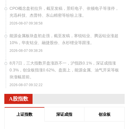
CPO概念盘初拉升，截至发稿，景旺电子、依顿电子等涨停，
光迅科技、杰普特、东山精密等纷纷上涨。
2026-08-07 09:38:58
能源金属板块盘初走强，截至发稿，寒锐钴业、腾远钴业涨超
10%，华友钴业、融捷股份、永杉锂业等跟涨。
2026-08-07 09:38:26
8月7日，三大指数开盘涨跌不一，沪指跌0.1%，深证成指涨
0.3%，创业板指涨0.62%。盘面上，能源金属、油气开采等板
块涨幅居前。
2026-08-07 09:32:22
8月7日，央行公开市场开展10亿元7天期逆回购操作，操作利
A股指数
率1.40%。
2026-08-07 09:28:09
上证指数
深证成指
创业板
8月6日，第十届金砖国家工业部长会议在印度斋浦尔召开，中