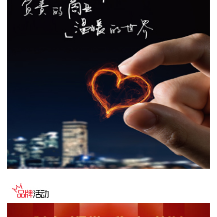
导体制程标准持续打磨定制化供气体系，推动技术方案在海外
高端产线完成验证与规模化交付。
2026-08-07 09:10:13
国内期货早盘开盘多数上涨，原油涨近4%，沥青、燃油等涨超
2%，甲醇、焦煤等涨超1%；铂、沪镍、沪银等跌超1%。
2026-08-07 09:06:24
企查查APP显示，近日，北京信弘昇股权投资中心（有限合
伙）成立，经营范围包含以私募基金从事股权投资、投资管
理、资产管理等活动。企查查股权穿透显示，该企业由中国信
达（01359.HK）等共同出资。
2026-08-07 09:06:14
中研股份(688716)8月7日早间公告，公司代财务总监杨丽萍、
股东王秀云及其一致行动人刘国梁原拟合计减持公司不超
1.12%股份。截至目前，上述人员未实施减持，基于对公司长
期发展前景及内在价值的充分认可，结合自身资金需求安排，
其决定提前终止此次减持股份计划。