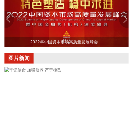
2026-08-07 09:02:16
富时中国A50指数期货盘初微涨0.01%。
2026-08-07 09:02:10
深交所公告，根据有关规定，港股通标的证券名单调入晶合集
2022年中国资本市场高质量发展峰会....
成（02249.HK）并自2026年8月7日起生效。
2026-08-07 08:45:13
图片新闻
记者今天（7日）从工业和信息化部了解到，今年上半年，中
小企业经济运行总体平稳，主要指标保持较快增长，企业效益
持续改善。 今年上半年，规模以上工业中小企业增加值同比增
长5.8%，营业收入同比增长7.7%，为2023年以来同期最高水
平，利润总额同比增长16.9%，为2022年以来同期最高水平，
生产经营稳步向好，盈利能力持续增强。 分行业看，31个制造
业大类行业中18个行业规模以上中小企业利润总额保持增长，
计算机及通信电子设备、有色金属冶炼和压延加工业、化学原
料和化学制品制造业增速较快，上游及高技术行业利润高速增