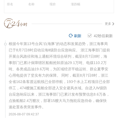
排名
名称
现价
涨跌幅
更多
刷新
41
秒后刷新
根据今年第13号台风“白海豚”的动态和发展趋势，浙江海事局
已于8月7日8时启动沿海Ⅱ级防台应急响应。 浙江海事部门提前
开展台风路径和海上通航环境综合研判，截至8月7日8时，海
事部门已累计保障辖区船舶抢卸原油29.1万吨、电煤110.2万
吨、各类成品油19.6万吨，为区域经济平稳运转、群众夏季安
心用电提供了坚实有力的保障。 同时，截至8月7日8时，浙江
全省162条客渡运航线已全部停航，193个水上工程项目已全部
停工，474艘施工船舶全部进入安全避风水域。自进入Ⅳ级防
台应急响应以来，浙江海事部门已累计发布预警信息8.6万条，
点验船舶2.4万艘次，部署15艘大马力拖轮应急待命，确保快
速处置各类突发事件。
2026-08-07 09:42:37