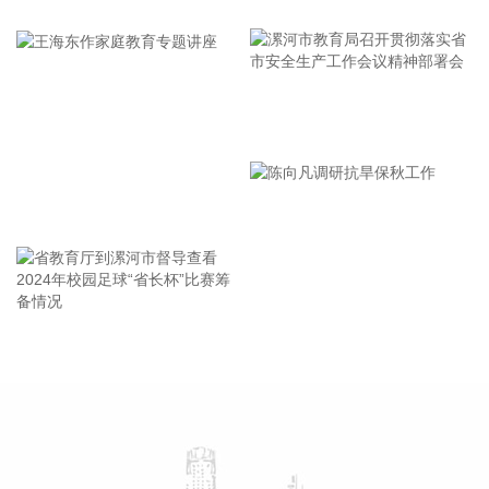
长，拉动作用明显。
牢记使命 加强修养 严于律己
2026-08-07 08:30:29
据安徽省人民政府网公众号消息，8月6日，安徽省新一代信息
技术暨新一代半导体、第六代移动通信产业推进会在合肥召
开。省长王清宪出席并讲话。 王清宪强调，要增强时不我待的
漯河市教育局召开贯彻落实省
使命感紧迫感，以“十五五”为新的起点，升维认知、把握机
市安全生产工作会议精神部署
遇，加快锻造长板、补齐短板，着力提升新一代信息技术产业
会
整体竞争力。要协同推进科技攻关，加强高价值场景开发应
王海东作家庭教育专题讲座
用，推动新一代半导体和6G与智能网联新能源汽车、量子科
技、具身智能等产业深度融合，催生更多新技术新产品新业
态。要梯次培育优质企业矩阵，打造集研发、制造、服务、孵
化于一体的平台型企业和企业型平台，构建互动融合、共生共
赢的生态系统。要体系化推进中试验证、集成孵化等平台建
省教育厅到漯河市督导查看
陈向凡调研抗旱保秋工作
设，加大招才引智力度，推动人才与技术、资本、项目同步落
2024年校园足球“省长杯”比赛
地。
筹备情况
2026-08-07 08:27:24
近期，磷化铟价格显著上涨。上海有色网数据显示，4英寸磷