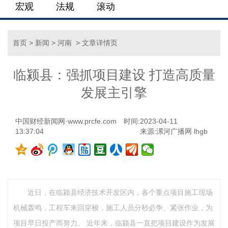
宏观
法规
滚动
首页
>
新闻
>
河南
> 文章详情页
临颍县：强抓项目建设 打造高质量
发展主引擎
中国财经新闻网·www.prcfe.com
时间:2023-04-11
13:37:04
来源:漯河广播网 lhgb
近日，在临颍县经济技术开发区内，各个重点项目施工现场
机械轰鸣，工程车来回穿梭，施工人员分秒必争、紧张作业，为
项目早日投产而努力。 近年来，临颍县一直把项目建设作为发展