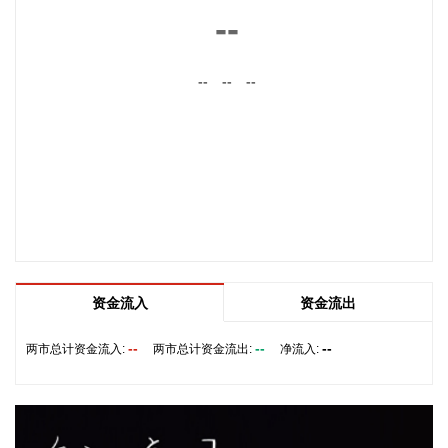
国工业和信息化部总工程师王卫明出席会议并发言。金砖各国
--
工业主管部门及联合国工业发展组织代表围绕中小企业发展、
光伏产业转型、初创企业赋能、物流体系建设等议题深入交
流。 本次会议通过了《第十届金砖国家工业部长会议联合宣
--
--
--
言》，批准了光伏产业工作组职责文件和行动计划、中小企业
工作组合作框架、初创企业行动计划。
2026-08-07 09:25:18
恒指低开0.01%，恒生科技指数涨0.26%。
2026-08-07 09:25:18
8月7日，人民币对美元中间价调贬9个基点，报6.7904，上一
交易日中间价6.7895。
资金流入
资金流出
2026-08-07 09:18:22
--
--
--
两市总计资金流入:
两市总计资金流出:
净流入:
据广钢气体消息，8月6日，广钢气体与韩国头部工业气体服务
商AirFirst正式签署实质性长期战略合作协议。双方将建立常态
化技术共创与市场联动机制，围绕广钢气体自研的“Super-N”超
高纯制氮解决方案开展联合迭代与场景优化，针对韩国先进半