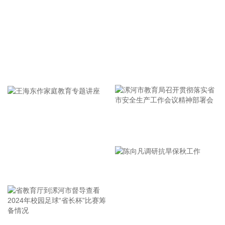
女家庭购买住房的，可上浮40万元。 同时符合多项条件的，最
高贷款额度可叠加上浮，购房家庭中1人为公积金缴存人的，
最高上浮60万元；夫妻双方均为缴存人的，最高上浮100万
元。实际贷款额度依据购房家庭还款能力确定。
2026-08-07 21:32:25
牢记使命 加强修养 严于律己
据中国工程机械工业协会对挖掘机主要制造企业统计，2026年
7月销售各类挖掘机19521台，同比增长13.9%。其中：国内销
量7608台（含电动挖掘机41台），同比增长4.13%；出口
11913台（含电动挖掘机62台），同比增长21.2%。 2026年1
—7月，共销售挖掘机171841台，同比增长24.8%。其中：国
漯河市教育局召开贯彻落实省
内销量86633台（含电动挖掘机227台），同比增长18.8%；出
口85208台（含电动挖掘机197台），同比增长31.7%。
市安全生产工作会议精神部署
2026-08-07 21:24:15
会
王海东作家庭教育专题讲座
孚日股份8月7日在互动平台表示，公司VC装置暂无检修计划。
2026-08-07 21:24:13
四川双马(000935)8月7日公告，公司拟以不低于5000万元