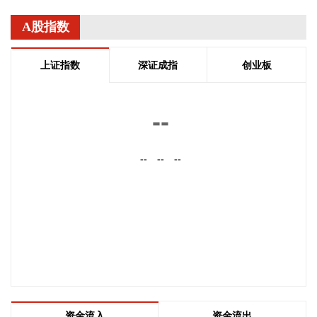
市场活力深度耦合，使海南在全球跨境电商版图中占据独特地
位。
A股指数
2026-08-07 22:18:12
上证指数
深证成指
创业板
8月7日下午，国家防总副总指挥、水利部部长李国英主持专题
会商，视频连线水利部长江、黄河、淮河、海河、珠江、松
辽、太湖等流域管理机构，分析研判今年第13号台风“白海
--
豚”发展态势及影响，系统安排部署台风暴雨洪水防御工作。
李国英要求，全力以赴做好六个方面重点工作。一要强化监测
--
--
--
预报预警。二要突出抓好山洪灾害防御。三要确保水利工程安
全度汛。四要强化流域水工程统一联合调度。五要统筹做好城
市外洪内涝防御。六要确保重要基础设施安全。
2026-08-07 22:14:22
美股存储股走低，美光科技跌超2%，SK海力士跌超5%，闪迪
跌超3%，西部数据跌超5%，希捷科技跌超9%。
2026-08-07 22:06:20
冠盛股份7月投资者关系活动记录表披露，冠盛东驰电池工厂
资金流入
资金流出