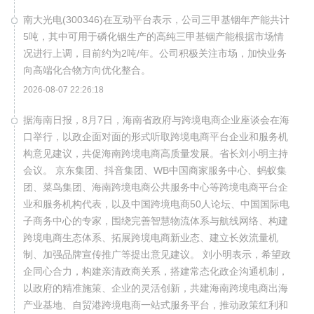
南大光电(300346)在互动平台表示，公司三甲基铟年产能共计
5吨，其中可用于磷化铟生产的高纯三甲基铟产能根据市场情
况进行上调，目前约为2吨/年。公司积极关注市场，加快业务
向高端化合物方向优化整合。
2026-08-07 22:26:18
据海南日报，8月7日，海南省政府与跨境电商企业座谈会在海
口举行，以政企面对面的形式听取跨境电商平台企业和服务机
构意见建议，共促海南跨境电商高质量发展。省长刘小明主持
会议。 京东集团、抖音集团、WB中国商家服务中心、蚂蚁集
团、菜鸟集团、海南跨境电商公共服务中心等跨境电商平台企
业和服务机构代表，以及中国跨境电商50人论坛、中国国际电
子商务中心的专家，围绕完善智慧物流体系与航线网络、构建
跨境电商生态体系、拓展跨境电商新业态、建立长效流量机
制、加强品牌宣传推广等提出意见建议。 刘小明表示，希望政
企同心合力，构建亲清政商关系，搭建常态化政企沟通机制，
以政府的精准施策、企业的灵活创新，共建海南跨境电商出海
产业基地、自贸港跨境电商一站式服务平台，推动政策红利和