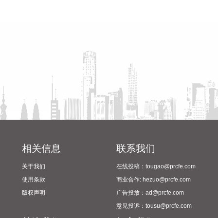
（含）且不超过1亿元（含）通过集中竞价交易方式回购股
省教育厅到漯河市督导查看
陈向凡调研抗旱保秋工作
份，本次回购股份将用于维护公司价值及股东权益所必需。回
2024年校园足球“省长杯”比赛
购价格不超过36元/股（含）。
筹备情况
2026-08-07 21:02:14
美股存储板块盘前走高，截至发稿，美光科技、西部数据、希
捷科技涨超3%，闪迪涨超5%。
2026-08-07 20:54:37
SuperX （NASDAQ：SUPX）8月7日宣布，公司董事会批准
设立新一轮12个月的股票回购计划，并授予最高2000万美元的
回购额度。
2026-08-07 20:54:36
相关信息
联系我们
据“上海发布”，中国铁路上海局集团有限公司‌介绍，为确保铁
关于我们
在线投稿：tougao@prcfe.com
路运输和旅客出行安全，铁路部门密切关注台风“白海豚”路径
使用条款
商业合作: hezuo@prcfe.com
变化和后续影响，及时启动防台防汛应急响应，采取超前预
版权声明
广告投放：ad@prcfe.com
警、主动避险等措施，调整部分线路列车开行方案，计划对8
意见投诉：tousu@prcfe.com
月9日至10日衢九铁路、沪昆铁路、萧甬铁路，8月9日至11日