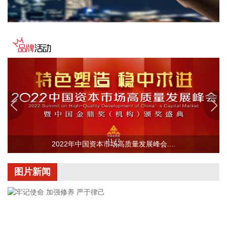
的影响，后期如果台风残涡在上海西侧回旋少动，对上海的影
响可能会长达4天，过程风雨影响都会比较大。 台风登陆并深
入内陆后，低空风切变较大，容易出现龙卷风，所以10日左
右“白海豚”登陆后要警惕龙卷风的可能性，气象部门也将密切
监测，做好研判和预警。
2026-08-07 21:39:19
北京市住房和城乡建设委员会、北京市规划和自然资源委员
会、北京住房公积金管理中心7日晚联合印发《关于进一步优
化调整本市房地产政策的通知》。通知提出，适度提高住房公
积金最高贷款额度。购房家庭中1人为公积金缴存人的，购买
2022年中国资本市场高质量发展峰会....
首套住房公积金贷款最高贷款额度为120万元，二套住房公积
金贷款最高额度为100万元；夫妻双方均为缴存人的，购买首
套住房公积金贷款最高贷款额度为240万元，二套住房公积金
图片新闻
贷款最高额度为200万元。符合以下条件的，最高贷款额度可
进一步上浮： 1.城六区户籍居民家庭，在城六区外购买首套住
房的，最高可上浮20万元； 2.购买住房符合本市建筑绿色发展
支持政策的，最高可上浮40万元； 3.本市户籍二孩及以上多子