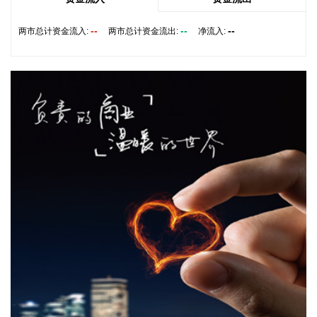
于4月开始调试工作，为提升工厂调试进度，国网温州供电公
司提前搭建10千伏临时线路协助公司推进设备调试进度。6月
--
--
--
两市总计资金流入:
两市总计资金流出:
净流入:
25日，供电公司已顺利完成110千伏变电站的建设并顺利引入
市政电网进行供电。目前工厂已经进入全面联机调试工作，预
计调试周期为6—9个月。固液混合电池量产线尚未正式下线，
项目的最新动态以公司公开披露的信息为准。
2026-08-07 22:04:03
据青岛港公众号消息，8月7日，山东港口青岛港与青岛科技大
学在山港大厦签署战略合作协议。根据协议，双方将充分发挥
各自优势，强化资源共享、优势互补，加快培育新质生产力，
着力打造一批可复制、可推广的示范应用场景，为智慧绿色港
口建设注入强劲动能。
2026-08-07 21:39:20
上海市气象台介绍，台风“白海豚”强度强，环流尺度大，七级
风圈半径超过400公里，北侧结构密实，云雨带发展旺盛，对
上海市的影响呈现“风长雨强”的特点。 台风“白海豚”登陆后深
入内陆的走向还存在较大不确定性，受到东西两环副热带高压