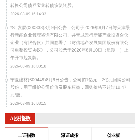
转换公司债券宝莱转债恢复转股。
2026-08-09 16:14:33
*ST发展(000838)8月9日公告，公司于2026年8月7日与天津景
行新能企业管理咨询有限公司、共青城景行新能产业投资合伙
企业（有限合伙）共同签署了《财信地产发展集团股份有限公
司重整投资协议》，公司股票于2026年8月10日（星期一）上
午开市起复牌。
2026-08-09 16:03:18
宁夏建材(600449)8月9日公告，公司拟1亿元—2亿元回购公司
股份，用于维护公司价值及股东权益，回购价格不超过19.47
元/股。
2026-08-09 16:03:15
摩尔线程(688795)8月9日公告，公司拟发行境外上市外资股
A股指数
（H股）股票并申请在香港联合交易所有限公司主板挂牌上
市。
上证指数
深证成指
创业板