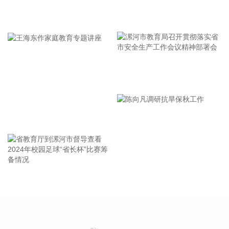
维宏股份(300508)在互动平台表示，上海洛丁森工业自动化设
备有限公司并非公司直接投资，系公司参与的并购基金嘉兴宏
牢记使命 加强修养 严于律己
溥智造所投项目，嘉兴宏溥持有其16.3462%股权。洛丁森具
备单晶硅压力变送器全产业链能力和布局，包括MEMS芯片自
主研发设计、膜盒封装、压力变送器组装及多场景应用（如超
高温，耦合式等），全部制造工艺和供应链自主可控。后续洛
丁森除了持续聚焦流程工业和核电行业，深耕压力变送器和质
漯河市教育局召开贯彻落实省
量流量计等传感产品的研发之外，还将重点推进六维力传感器
市安全生产工作会议精神部署
等新产品、新应用落地，持续拓展业务边界，完善多场景国产
会
工业传感布局。
王海东作家庭教育专题讲座
2026-08-09 11:58:12
记者从国家发展改革委了解到，今年以来，我国算力底座进一
步夯实，首个全国产10万卡人工智能超集群日前正式投用。标
志着我国算力基础设施建设迈入10万卡级部署新阶段。全国多
省教育厅到漯河市督导查看
陈向凡调研抗旱保秋工作
个算力节点迎来新一轮算力扩容。在国家超算互联网郑州核心
2024年校园足球“省长杯”比赛
节点，首个全国产10万卡人工智能超集群投入运行。工作人员
筹备情况
告诉记者，这里的特别之处在于，科学计算加智能计算的融合
算力，为未来可能出现的新型计算需求做了前瞻布局。