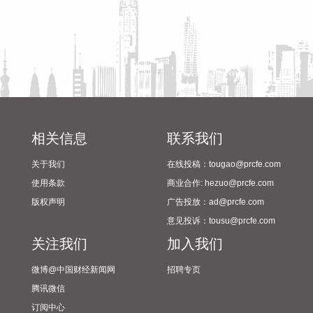
2026-08-09 11:32:37
国家统计局城市司首席统计师董莉娟解读2026年7月份CPI和
PPI数据。7月份，受国际输入性因素影响，居民消费价格指数
（CPI）环比下降0.1%，同比上涨0.5%，扣除食品和能源价格
的核心CPI环比上涨0.3%，同比上涨0.9%，CPI总体保持温和
上涨。国内部分行业需求增加，但受输入性和季节性等因素影
响，工业生产者出厂价格指数（PPI）环比下降0.7%，同比上
相关信息
联系我们
涨3.5%，涨幅比上月回落0.6个百分点。 从环比看，全国PPI
下降0.7%，降幅比上月扩大0.4个百分点。7月PPI环比运行的
关于我们
在线投稿：tougao@prcfe.com
主要特点：一是输入性因素影响国内相关行业价格下行。石油
使用条款
商业合作: hezuo@prcfe.com
开采、精炼石油产品制造、有机化学原料制造价格分别下降
版权声明
广告投放：ad@prcfe.com
11.8%、8.4%和4.2%；有色金属矿采选业、有色金属冶炼和压
意见投诉：tousu@prcfe.com
延加工业价格分别下降2.1%和1.7%，5个行业合计影响PPI环
关注我们
加入我们
比下降约0.65个百分点。二是季节性因素影响部分行业价格下
降。7月份高温、雨水及台风天气较多，建筑项目施工进度放
微博@中国财经新闻网
招聘专页
缓，黑色金属冶炼和压延加工业、非金属矿物制品业价格分别
腾讯微信
下降0.8%和0.5%；水力发电、风力发电增加，价格分别下降
订阅中心