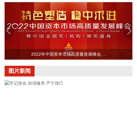
门子、依必安派特、先锋车载音响、尼得科、万邦等优质客
户，进入吉利、沃尔沃亚太等主机厂功率MOS白名单，进一步
巩固了在优势领域的市场地位。
2026-08-09 15:46:15
济川药业(600566)8月9日公告，全资子公司济川药业集团有限
公司收到国家药品监督管理局核准签发的小儿通便颗粒《药品
注册证书》和美沙拉秦缓释颗粒《药品注册证书》。
2022年中国资本市场高质量发展峰会....
2026-08-09 15:42:20
图片新闻
汤臣倍健在投资者业绩电话会表示，受益于消费者对增强免疫
和运动营养的需求提升，蛋白粉品类需求持续增长，公司持续
看好蛋白粉赛道的发展。
2026-08-09 15:34:11
据灯塔专业版实时数据，截至8月9日12时4分，电影《八
仙！》票房突破14亿元。
2026-08-09 12:34:30