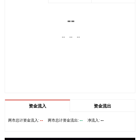
2026-08-09 16:03:11
拓维信息(002261)8月9日披露半年报，2026年上半年，公司
--
实现营业收入13.12亿元，同比增长0.39%；归属于上市公司股
东的净利润6922.2万元，同比下降12.16%；基本每股收益
0.0549元。公司拟每10股派发现金红利0.25元(含税)。
--
--
--
2026-08-09 15:59:13
北化股份(002246)8月9日披露半年报，2026年上半年，公司
实现营业收入13.37亿元，同比增长18.16%；归属于上市公司
股东的净利润2.25亿元，同比增长111.09%；基本每股收益
0.41元。上半年，公司深入实施军民融合发展战略，统筹国内
国际两个市场，优化产品结构，拓宽高端应用领域，巩固核心
客户合作关系，培育新的增长点，产品市场竞争力和品牌影响
力进一步提升。产业升级稳步推进，10000吨/年硝化棉生产线
资金流入
资金流出
全面动工，泵业公司7500吨/年绿色智能铸造生产线完成建
设。
--
--
--
两市总计资金流入:
两市总计资金流出:
净流入:
2026-08-09 15:56:26