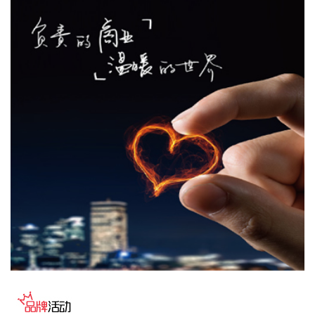
华智数媒(300426)8月9日披露半年报，2026年上半年，公司
实现营业收入5397.85万元，同比增长21.53%；归属于上市公
司股东的净利润4259.92万元，同比扭亏；基本每股收益
0.0946元。本期营收增长主要系本期结算的影视剧项目金额较
上年同期增加。
2026-08-09 15:53:10
立新能源(001258)8月9日披露半年报，2026年上半年，公司
实现营业收入6.44亿元，同比增长29.75%；归属于上市公司股
东的净利润7302.39万元，同比增长715.75%；基本每股收益
0.0782元。本期营收增长主要原因系报告期内新增投产的风电
及独立储能项目带来上网电量增加。
2026-08-09 15:49:18
银河微电(688689)8月9日披露半年报，2026年上半年，公司
实现营业收入6.11亿元，同比增长28.28%；归属于上市公司股
东的净利润4825.85万元，同比增长77.28%；基本每股收益
0.38元。报告期内公司围绕汽车电子、家用电器、光储、工控
等重点行业，持续加大大客户开发力度，成功导入科世达、西