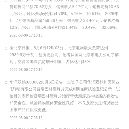
份销售商品猪70.62万头，销售收入5.17亿元，销售均价10.63
元/公斤，环比变动分别为4.76%、5.16%、10.51%。 2026年
1—7月销售商品猪459.36万头，销售收入38.4亿元，销售均价
10.9元/公斤，同比变动分别为31.44%、-20.49%、-32.66%。
2026-08-06 17:10:15
据北京日报，8月6日12时03分，北京电网最大负荷达到
2939.9万千瓦，创历史新高。记者从国网北京市电力公司了解
到，空调等降温负荷增长明显，占比达到45%。
2026-08-06 17:10:12
华润双鹤(600062)8月6日公告，全资子公司华润双鹤利民药业
(济南)有限公司普瑞巴林缓释片完成Ⅲ期临床试验登记公示，试
验目的系评价普瑞巴林缓释片治疗带状疱疹后神经痛的有效性
和安全性。试验药物整体安全性良好，不良反应发生情况较已
上市产品相似或更低。
2026-08-06 17:06:15