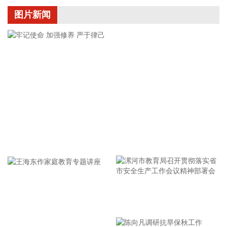
2026-08-06 16:47:28
图片新闻
天宇股份(300702)8月6日公告，全资子公司浙江诺得药业有限
公司近日收到国家药监局核准签发的关于盐酸伐地那非片的
《药品注册证书》。该药品用于治疗男性阴茎勃起功能障碍。
2026-08-06 16:47:27
当地时间8月6日，巴基斯坦外交部发言人塔希尔·安德拉比表
示，巴方希望有关霍尔木兹海峡的协议能够为美伊继续对话创
造条件，并推动双方恢复技术层面谈判。 安德拉比表示，巴基
斯坦将继续就中东局势和霍尔木兹海峡问题与有关国家保持沟
通，巴方支持通过外交对话缓解地区紧张局势。
牢记使命 加强修养 严于律己
2026-08-06 16:47:24
8月6日，氟化工板块尾盘走高，多氟多涨停。盘后数据显示，
多氟多全天成交76.08亿元，活跃游资国泰海通证券武汉紫阳
东路证券营业部买入2.09亿元，开源证券西安太华路证券营业
部买入1.06亿元。
漯河市教育局召开贯彻落实省
市安全生产工作会议精神部署
2026-08-06 16:40:33