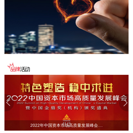
工作。 会议强调，一要落实各项金融服务实体经济政策要求。
深挖有效信贷需求，着力提高贷款投放质效，多元化方式加大
金融支持实体经济力度，保持金融总量合理增长。全面落实利
率政策要求，切实提高利率市场化定价能力，促进社会综合融
资成本低位运行。深入做好金融“五篇大文章”特别是科技金融
大文章，加快构建多元化、接力式科技金融服务体系。二要持
续深化金融改革和高水平开放。进一步提升跨境人民币业务服
务质效和投融资便利化水平，深度了解企业需求与经营情况，
持续扩大政策红利覆盖面。认真落实上海国际金融中心发展离
岸金融行动方案，推动试点业务尽快落地见效。落实落细外汇
管理改革要求，将便利化政策精准推送至需求主体，助力经营
主体用好用足政策。三要不断提升基础金融服务质效。四要不
断提高金融风险防控水平。
2026-08-06 16:47:34
上港集团(600018)8月6日公告，7月公司预计完成母港集装箱
吞吐量467.8万标准箱，同比增长1.3%；预计完成母港货物吞
吐量4889.9万吨，同比下降3.8%。
2022年中国资本市场高质量发展峰会....