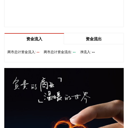
1152.66万美元，利息45.64万美元），折合人民币约8135.87
万元。
2026-08-06 16:54:15
金麒麟(603586)8月6日披露半年报，2026年上半年，公司实
现营业收入7.75亿元，同比下降19.64%；归属于上市公司股东
资金流入
资金流出
的净利润1729.38万元，同比下降83.94%；基本每股收益0.09
元。
--
--
--
两市总计资金流入:
两市总计资金流出:
净流入:
2026-08-06 16:50:19
国药现代(600420)8月6日公告，全资子公司国药容生收到国家
药监局核准签发的比索洛尔氨氯地平片《药品注册证书》。比
索洛尔氨氯地平片作为高血压治疗的替代疗法，适用于目前同
时服用与复方制剂剂量相同的单药且血压控制良好的患者。
2026-08-06 16:50:16
8月5日，人民银行上海总部组织召开上海市金融形势分析会，
学习传达近期人民银行、外汇局有关会议精神，分析当前经济
金融形势，部署做好下半年金融服务上海经济高质量发展相关