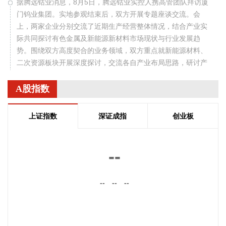
据腾远钴业消息，8月5日，腾远钴业实控人携高管团队拜访厦
门钨业集团。实地参观结束后，双方开展专题座谈交流。会
上，两家企业分别交流了近期生产经营整体情况，结合产业实
际共同探讨有色金属及新能源新材料市场现状与行业发展趋
势。围绕双方高度契合的业务领域，双方重点就新能源材料、
二次资源板块开展深度探讨，交流各自产业布局思路，研讨产
业链协同、供应链保障、产业机遇与风险应对等关键议题，充
分交换发展思路，挖掘多元合作空间。
A股指数
2026-08-06 17:02:27
上证指数
深证成指
创业板
企查查APP显示，近日，海目星增材（广州）智能装备有限公
司成立，经营范围包含：增材制造装备销售；增材制造；通用
零部件制造等。企查查股权穿透显示，该公司由海目星全资持
--
股。
2026-08-06 16:58:11
--
--
--
贵州轮胎(000589)8月6日公告，公司境外全资子公司NACTR
公司近期陆续收到美国海关与边境保护局的退税，截至目前已
累计收到退回关税及利息合计1198.3万美元（其中关税