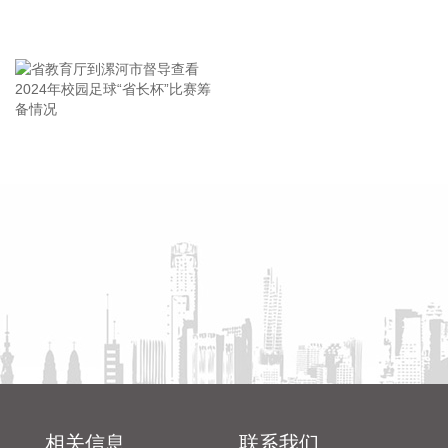
会
石基信息(002153)8月6日公告，经自查，公司需补缴税款及滞
王海东作家庭教育专题讲座
纳金合计2149.48万元。截至目前，上述税款及滞纳金已全部
缴纳完毕，此次补缴税款事项不涉及行政处罚。
2026-08-06 16:32:19
8月6日，MiniMax收涨逾17%。8月5日，港股通标的名单调
省教育厅到漯河市督导查看
陈向凡调研抗旱保秋工作
整，MiniMax等多家标的调入。
2024年校园足球“省长杯”比赛
2026-08-06 16:32:14
筹备情况
百隆东方(601339)8月6日披露半年报，2026年上半年，公司
实现营业收入42.74亿元，同比增长19.03%；归属于上市公司
股东的净利润5.59亿元，同比增长43.45%；基本每股收益0.37
元。公司拟每10股派发现金红利1.8元(含税)。
2026-08-06 16:28:28
鹏鼎控股(002938)8月6日发布7月营业收入简报，公司7月合并
营业收入为32.01亿元，较去年同期的合并营业收入增加
6.61%。
相关信息
联系我们