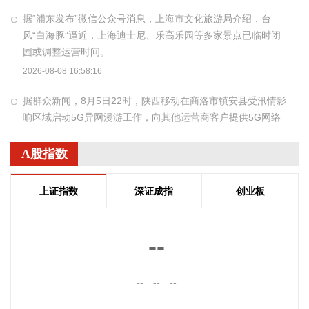
据“浦东发布”微信公众号消息，上海市文化旅游局介绍，台
风“白海豚”逼近，上海迪士尼、乐高乐园等多家景点已临时闭
园或调整运营时间。
2026-08-08 16:58:16
据群众新闻，8月5日22时，陕西移动在商洛市镇安县受汛情影
响区域启动5G异网漫游工作，向其他运营商客户提供5G网络
漫游接入服务。该技术用于应急场景，当用户所属运营商网络
中断时，无需换卡换号即可接入其他运营商5G网络，享受免费
A股指数
通话与上网服务，这是我省首次将该功能用于汛期通信保障实
战。 本次成功开通验证了5G异网漫游跨企业协同保障能力，
上证指数
深证成指
创业板
以及在真实汛情下的启停流程、业务配置和监控保障等全环节
操作性，有效增强了全省通信网络容灾韧性，为守护人民群众
生命财产安全和防汛救灾指挥畅通筑牢通信“生命线”。
--
2026-08-08 16:46:16
美国国会参议院8日通过一项联邦政府临时拨款法案，以避免
--
--
--
联邦政府在现行预算到期后“停摆”。