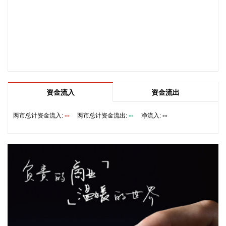
2026-08-08 16:35:10
据浙江日报，当前，浙江省防御13号台风“白海豚”到了最关键
的阶段。8日上午，省委、省政府召开全省防御应对13号台
风“白海豚”工作视频调度会。省委书记王浩肯定了全省前一阶
段防御应对工作成效。他强调，与台风“巴威”相比，“白海豚”可
能强度更强、持续时间更长、造成影响更大。要高度警觉、闻
令而动，把防汛防台工作作为当前的重中之重，始终坚持人民
资金流入
资金流出
至上、生命至上，坚持“从最坏处着眼、做到顶格防御、打足提
前量”，立足台风正面登陆、贯穿全省、长时间影响、风雨
--
--
--
两市总计资金流入:
两市总计资金流出:
净流入:
潮“三碰头”等极端情况，坚决克服麻痹思想、侥幸心理，把所
有的工作都往前预置、往前赶，确保守住“三条底线”，实现“不
死人、少伤人、少损失”的目标，坚决打赢防御台风“白海豚”这
场大仗硬仗。
2026-08-08 16:31:27
杰瑞股份(002353)8月8日在互动平台表示，公司与中核海洋的
合作正在有序推进中。
2026-08-08 16:22:12