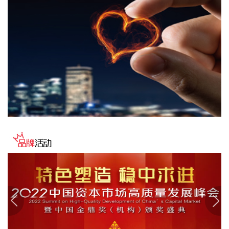
今天13时，台风“白海豚”中心位于距离浙江省温州市东偏南方
向约465公里的洋面上，中心附近最大风力14级，45米/秒。虽
然离浙江还有一定距离，但“白海豚”外围云系今天上午已经在
江苏南部、安徽东南部、浙江等地激发出对流。 明天，台风登
陆前后，华东降雨进一步增强，江苏南部、安徽东南部、上
海、浙江大部将有大到暴雨，其中上海南部、浙江东部有特大
暴雨，局地日降雨量将达到400毫米甚至500毫米以上，极端性
较强，需注意防范。
2026-08-08 15:54:28
8月8日，记者从上海轮渡获悉，因受今年第13号台风“白海
豚”影响，截至13时58分，上海轮渡已全线停航。
2026-08-08 15:43:12
8月7日，随着最后一段沥青路面完成摊铺，由中铁五局承建的
京昆高速广（元）绵（阳）段扩容工程主线路面63.879公里顺
利贯通，标志着该段主线路面贯通过半。广绵高速扩容项目全
长约124公里，是国家“十纵十横”综合运输大通道首都放射线