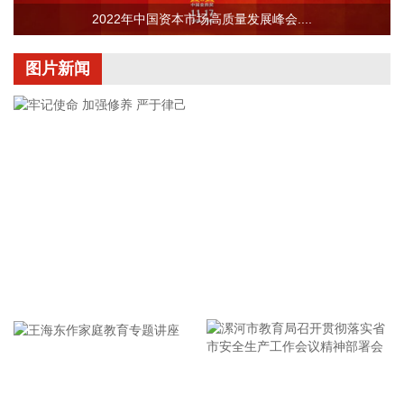
G5京昆高速的关键段落，也是四川省北上出川的核心通道。
2022年中国资本市场高质量发展峰会....
2026-08-08 15:32:28
图片新闻
阳光电源(300274)8月8日在互动平台表示，公司目前初步判
断，FCC政策主要限制新产品认证，不影响已获认证产品的销
售，公司目前在美销售的光伏逆变器、储能系统不受影响。
2026-08-08 15:14:28
8日，市场监管总局公布数据显示，2026年上半年新产业新赛
道相关企业持续增动能，人形机器人领域新设企业11.6万户，
同比增长9.5%，服务业相关经营主体亮点突出，制造业企业转
型加快，产业发展亮点纷呈。
2026-08-08 14:56:18
牢记使命 加强修养 严于律己
据西藏日报，近日，经国家药品监督管理局严格审评审批，由
西藏自治区人民医院副院长、西藏高原医学研究所所长格桑罗
布教授担任主要研究者的乙酰唑胺缓释胶囊正式获批上市，成
为国内首个获批具有预防急性高原病适应症的药品。该药品的