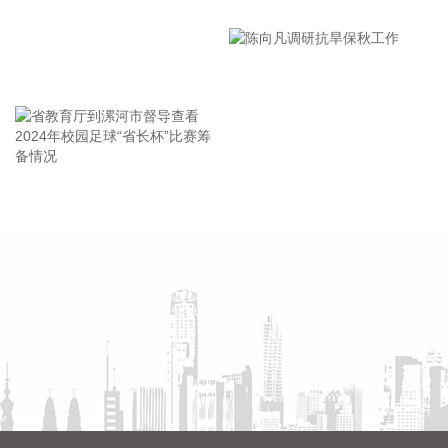
获批上市，结束了我国无专门预防急性高原病专用药的历史，
漯河市教育局召开贯彻落实省
进一步丰富了高原医学防治手段，为高原群众、广大进藏人群
市安全生产工作会议精神部署
及高原重大项目建设提供了坚实的健康保障，同时有力提升了
会
西藏在国际高原医学领域的科研影响力。
王海东作家庭教育专题讲座
2026-08-08 14:14:35
据自然资源部，今年第9号台风“白海豚”（强台风级）正逐渐向
我国东南沿海靠近，受其影响，8月7日—8日，东海出现6—9
米狂浪到狂涛区，达到近海橙色警报级别；浙江近岸海域海浪
省教育厅到漯河市督导查看
陈向凡调研抗旱保秋工作
出现3—5米大浪到巨浪，达到橙色预警级别。预计未来24小
2024年校园足球“省长杯”比赛
时，江苏南通至浙江温州将出现最大160cm风暴增水，浙江近
筹备情况
岸海域将出现5—8米的巨浪到狂浪，海浪预警级别为红色。 根
据《海洋灾害应急预案》规定，自然资源部于8月8日将浙江的
海洋灾害应急响应升级为二级，将福建和上海的海洋灾害应急
响应升级为三级。要求浙江、上海、福建、江苏等受影响省份
自然资源（海洋）主管部门、国家海洋环境预报中心、自然资
源部海洋减灾中心、自然资源部东海局等单位组织做好应急监
测、会商研判、预报预警以及灾害调查评估等工作。受此次台
风过程影响，我国东海海域风大浪高，海况恶劣，提醒海上航