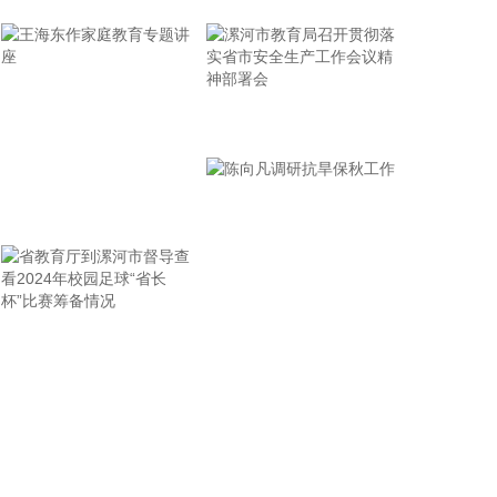
省面上防台工作进行具体部署。 会议强调，要强化预
报预警，做到“早报、快报、多报”，多部门加密精细
化预报，健全预警叫应机制，全面覆盖重点群体；要
有序启动响应，科学把握“时、度、效”，全面激
活“1833”联合指挥体系，规范应急响应启动、会商研
漯河市教育局召开贯彻落
判与信息报送流程；要加强风险排查管控，做到“无漏
实省市安全生产工作会议
洞、无死角、无盲区”，全覆盖排查管控各类安全隐
精神部署会
患；要聚焦小流域、山塘水库、在建水利工程及海塘
王海东作家庭教育专题讲
安全，做到“早动、快动、小动”，检修加固各类水利
设施与薄弱海塘；要提前组织人员转移，做到“不漏一
座
户、不落一人”，按时分段完成各类风险区域人员转
移；要强化应急准备，做到力量下沉、保障下倾，前
置各类抢险救援队伍，配齐调试防汛救灾物资装备，
省教育厅到漯河市督导查
陈向凡调研抗旱保秋工作
充实海上救援力量；要从严从细管控重点船舶，摸清
底数、分类避风、强化闭环，确保“船靠岸、避到
看2024年校园足球“省长
位”；要全员全域落实海上人员撤离，严格执行标准，
杯”比赛筹备情况
严防人员回流，确保“人上岸、零留守”；要切实加强
客运船舶管理，刚性落实停航要求，妥善安置旅客，
确保“客停渡、零营运”；要扎实做好宣传引导工作，