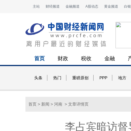
主站
财经频道
金融频道
A股动态
黄金频道
白银
首页
财政
税收
金融
头条
热门
重磅原创
PPP
地方
首页
>
新闻
>
河南
> 文章详情页
李占宾暗访督