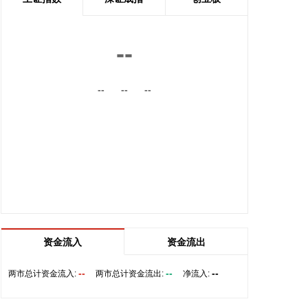
内的国际航线网络。
2026-08-06 22:56:17
--
一博科技8月6日接受机构调研时表示，截至目前，公
司销售订单签单金额与去年同期相比增长超过70%，
--
--
--
增速整体上逐月提高，增长较快的领域有ATE产品、
光模块、机器人及其他与人工智能相关的领域，公司
前三大客户中有两家主业与ATE相关，另一家是光模
块领域的领军企业。从公司业务类别看，PCB制板业
务订单每月呈较快增长态势，部分瓶颈工序产能已经
满产，订单有所积压，相关扩产设备正在添置中，公
司将结合订单增长的需求加快产能的完全释放，以更
好地满足客户需求。 从目前的情况看，公司营业收入
加速增长的趋势没有变，预计今年下半年的销售增速
明显高于上半年，毛利率随着产能利用率的提升也在
资金流入
资金流出
稳步提升。
--
--
--
两市总计资金流入:
两市总计资金流出:
净流入:
2026-08-06 22:36:20
8月6日，中交集团党委书记、董事长宋海良在福建宁