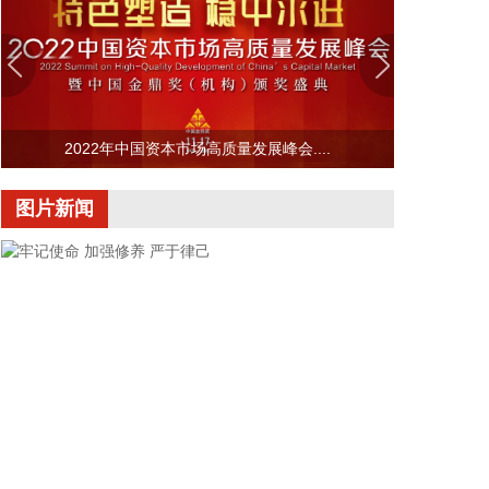
记、主任周小全接待上海清算所党委书记、董事长马
贱阳一行，双方围绕自贸离岸债等新型金融工具运
用、套期保值等风险管理领域的合作开展深入交流。
双方表示，将深入贯彻落实十二届市委九次全会精
神，以协同机制为纽带，持续推动金融基础设施资源
2022年中国资本市场高质量发展峰会....
与市属国资产业布局深度联动，立足服务实体经济、
守牢金融安全底线，共同服务上海“五个中心”建设。
图片新闻
2026-08-06 22:16:16
映翰通(688080)8月6日公告，公司控股股东、实控人
李明、李红雨提议公司使用自有资金通过集中竞价交
易方式回购股份，回购完毕后将依法进行注销并减少
公司注册资本。回购资金总额不低于2000万元
（含），不超过3000万元（含）。
2026-08-06 22:12:42
据“浙江发布”，8月6日，浙江省委、省政府召开全省
防御应对13号台风“白海豚”工作部署会议，对做好全
牢记使命 加强修养 严于律己