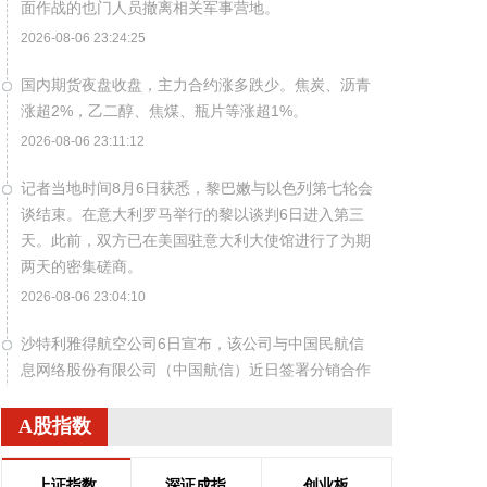
面作战的也门人员撤离相关军事营地。
2026-08-06 23:24:25
国内期货夜盘收盘，主力合约涨多跌少。焦炭、沥青
涨超2%，乙二醇、焦煤、瓶片等涨超1%。
2026-08-06 23:11:12
记者当地时间8月6日获悉，黎巴嫩与以色列第七轮会
谈结束。在意大利罗马举行的黎以谈判6日进入第三
天。此前，双方已在美国驻意大利大使馆进行了为期
两天的密集磋商。
2026-08-06 23:04:10
沙特利雅得航空公司6日宣布，该公司与中国民航信
息网络股份有限公司（中国航信）近日签署分销合作
协议，以进一步深化合作，加强沙特与中国之间的航
空互联互通。 根据协议，双方将围绕全渠道分销、现
A股指数
代航空零售、数字化创新及未来旅客体验等领域开展
合作。此协议还支持利雅得航空持续拓展包括中国在
上证指数
深证成指
创业板