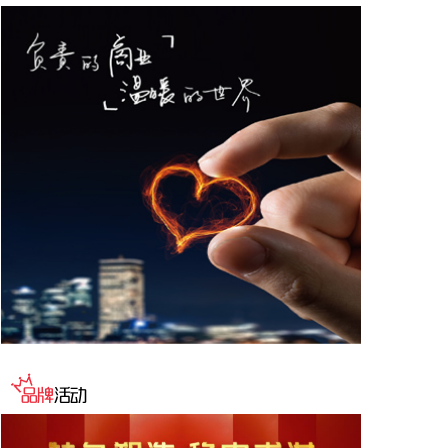
德与宁德时代新能源科技股份有限公司创始人、董事
长兼总经理曾毓群举行会谈。双方围绕深化新能源、
交能融合、绿色发展、科技创新等领域合作进行深入
交流。
2026-08-06 22:28:22
创源股份(300703)8月6日在互动平台回复称，公司目
前并未自建算力中心，更多聚焦于算力资源的应用，
通过与外部算力服务商合作，积极建设AIGC技术平
台。目前AIGC技术平台对公司业绩不产生直接影
响。
2026-08-06 22:24:14
纳斯达克100指数转涨，标普500指数涨0.2%。美光
科技转涨，此前一度跌超7%。希捷科技收复8%的跌
幅后涨近2%。其他存储股也大幅收窄跌幅。
2026-08-06 22:20:19
据上海市国资委消息，8月6日，上海市国资委党委书