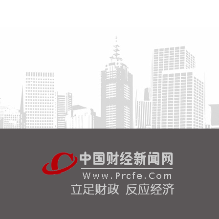
高频滚动发布权威信息，针对沿海群众、渔民、游客
等重点群体加强动员。
2026-08-06 22:00:41
依顿电子(603328)8月6日公告，拟向包括公司控股股
东九洲集团在内的不超过35名特定投资者，发行股票
募资不超过20亿元，用于高端印制电路板智能制造项
目及补充流动资金。其中，九洲集团拟以现金方式认
购此次发行股份金额不低于5亿元（含）且不高于10
亿元（含）。
2026-08-06 21:45:44
美股三大指数开盘涨跌不一，标普500指数涨
0.07%，道指涨0.19%，纳指跌0.34%。存储股多数
走低，闪迪跌超12%，西部数据跌超19%。
2026-08-06 21:39:02
潍柴动力8月6日在互动平台表示，公司没有可回收航
空发动机相关业务。