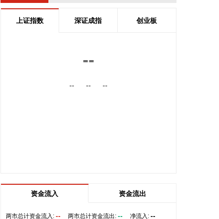
4%，爱奇艺跌超3%，蔚来、哔哩哔哩跌超2%，网易
跌近2%。
上证指数
深证成指
创业板
2026-08-06 06:52:12
美元指数5日下跌。衡量美元对六种主要货币的美元
--
指数当天下跌0.18%，在汇市尾市收于99.676。
2026-08-06 06:37:26
--
--
--
当地时间8月5日，巴西央行货币政策委员会宣布将基
准利率下调至14%。这是巴西央行连续第四次降息并
下调至近一年以来的最低点。 尽管中东冲突再起导致
油价上涨为巴西通胀带来压力，市场预期降息周期将
持续，并在2026年底下调至13.75%。
2026-08-06 06:37:19
国内期货夜盘收盘，主力合约多数下跌，苯乙烯、甲
醇、乙二醇、纯苯、丙烯跌超3%，对二甲苯、瓶
资金流入
资金流出
片、PTA、LPG、聚丙烯跌超2%。
--
--
--
两市总计资金流入:
两市总计资金流出:
净流入:
2026-08-05 23:04:36