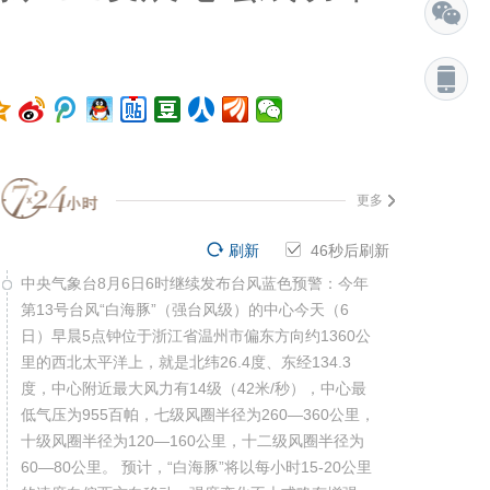
更多
刷新
45
秒后刷新
中央气象台8月6日6时继续发布台风蓝色预警：今年
第13号台风“白海豚”（强台风级）的中心今天（6
日）早晨5点钟位于浙江省温州市偏东方向约1360公
里的西北太平洋上，就是北纬26.4度、东经134.3
度，中心附近最大风力有14级（42米/秒），中心最
低气压为955百帕，七级风圈半径为260—360公里，
十级风圈半径为120—160公里，十二级风圈半径为
60—80公里。 预计，“白海豚”将以每小时15-20公里