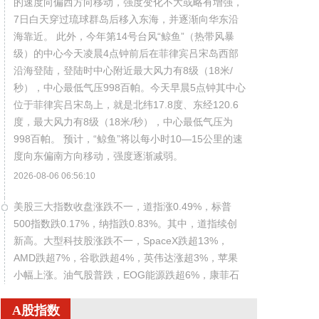
的速度向偏西方向移动，强度变化不大或略有增强，
7日白天穿过琉球群岛后移入东海，并逐渐向华东沿
海靠近。 此外，今年第14号台风“鲸鱼”（热带风暴
级）的中心今天凌晨4点钟前后在菲律宾吕宋岛西部
沿海登陆，登陆时中心附近最大风力有8级（18米/
秒），中心最低气压998百帕。今天早晨5点钟其中心
位于菲律宾吕宋岛上，就是北纬17.8度、东经120.6
度，最大风力有8级（18米/秒），中心最低气压为
998百帕。 预计，“鲸鱼”将以每小时10—15公里的速
度向东偏南方向移动，强度逐渐减弱。
2026-08-06 06:56:10
美股三大指数收盘涨跌不一，道指涨0.49%，标普
500指数跌0.17%，纳指跌0.83%。其中，道指续创
新高。大型科技股涨跌不一，SpaceX跌超13%，
AMD跌超7%，谷歌跌超4%，英伟达涨超3%，苹果
小幅上涨。油气股普跌，EOG能源跌超6%，康菲石
油、西方石油跌超2%。热门中概股多数下跌，纳斯
A股指数
达克中国金龙指数跌1.09%。虎牙跌超4%，迅雷跌近