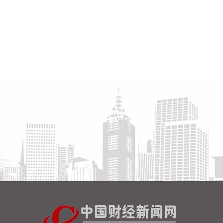
指涨0.7%，纳指涨0.42%。SpaceX跌超10%，AMD
跌7%。
2026-08-05 21:38:18
就“请问公司将来是否会生产电池级碳酸钠？”的问
题，博源化工(000683)8月5日在互动平台表示，公司
暂无相关计划。
2026-08-05 21:38:18
荣旗科技(301360)8月5日公告，近日，公司取得招商
银行股份有限公司苏州分行出具的《贷款承诺函》，
本次股票回购专项贷款额度不超过4500万元，专项用
于回购公司股票，贷款期限不超过36个月。
2026-08-05 21:34:26
据长飞光纤消息，香港电讯近日宣布，将推出
3.2Tbps超低时延AI数据中心互联（DCI）超级高速通
道（AI DCI Superhighway），为香港同类首创方
案。该项目中，长飞光纤为香港电讯提供自主研发的