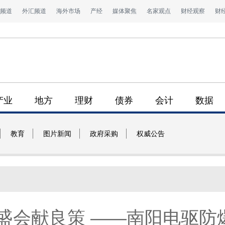
频道
外汇频道
海外市场
产经
媒体聚焦
名家观点
财经观察
财
产业
地方
理财
债券
会计
数据
教育
图片新闻
政府采购
权威公告
赴盛会献良策 ——南阳电驱防