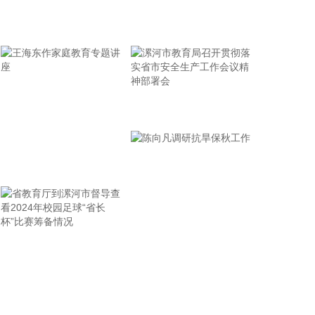
润，未来市场需求具有高度的不确定性。公司不开展
机器人产品的批量研发及生产业务。公司与相关机器
牢记使命 加强修养 严于律己
人厂商的合作仅限于培训相关业务，未签订任何涉及
股权投资、产品收入分成的合作协议。
2026-08-05 21:52:12
英伟达涨超4%，报221美元/股，总市值约5.33万亿
漯河市教育局召开贯彻落
美元。
实省市安全生产工作会议
2026-08-05 21:49:10
精神部署会
唯特偶(301319)8月5日披露半年报，2026年上半
王海东作家庭教育专题讲
年，公司实现营业收入9.34亿元，同比增长
座
40.62%；归属于上市公司股东的净利润5208.45万
元，同比增长23.47%；基本每股收益0.2886元。报
告期内，营业收入业绩变动主要原因是金属原材料价
格上升及报价模式调整。
省教育厅到漯河市督导查
陈向凡调研抗旱保秋工作
2026-08-05 21:45:27
看2024年校园足球“省长
杯”比赛筹备情况
美股三大指数小幅高开，标普500指数涨0.65%，道