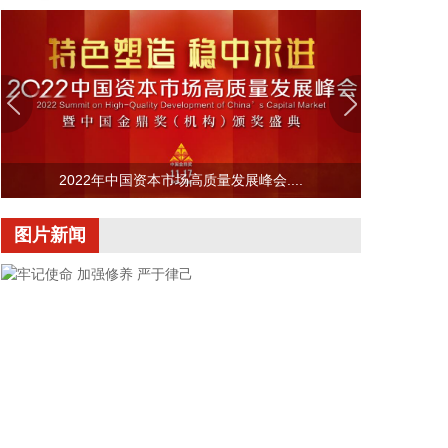
2026-08-05 22:17:15
现货黄金站上4220美元/盎司，日内涨3.39%。
2026-08-05 22:10:14
据武汉经开区消息，8月5日，武汉经开区与西上海旗
下控股子公司武汉元丰汽车零部件有限公司签约。西
上海再次追投武汉经开区，建设武汉元丰汽车零部件
2022年中国资本市场高质量发展峰会....
研发生产基地，进一步增强经开区在智能底盘执行部
件领域的供给能力。该项目总投资约1.56亿元，将重
图片新闻
点布局电子驻车液压盘式制动器（EPB）等线控制动
产品，新增自动化工艺设备、研发测试中心及相关配
套设施。
2026-08-05 21:59:11
8连板传智教育(003032)8月5日发布股票交易严重异
常波动公告，公司股票连续10个交易日内日收盘价格
涨幅偏离值累计达到+100%。公司新开设的线下具身
智能开发课程目前尚未正式开班，尚未形成收入和利