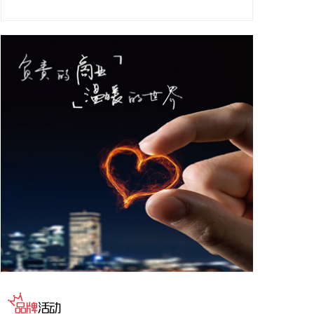
广东海事局发布通告，根据气象部门预测，今年第13
号台风“白海豚”将于7日白天穿过琉球群岛后移入东
海，向华东沿海靠近，将影响台湾海峡及周边海域。
经研究，广东海事局决定于8月6日18时起，对经过台
湾海峡南口北上的船舶实施交通管制。
2026-08-05 22:34:11
和顺科技近日接受机构调研时表示，公司MLCC离型
基膜持续推进下游客户送样验证工作，目前已收到客
户反馈，整体反馈情况较好，后续将根据客户意见开
展进一步的工艺优化与测试对接工作。高端功能膜材
客户认证流程较长，验证进度受下游客户测试排期、
工艺匹配等多重因素影响，存在一定不确定性，暂未
形成规模化收入，对公司当期业绩贡献有限。
2026-08-05 22:24:23
现货黄金突破4230美元/盎司，日内涨3.75%。