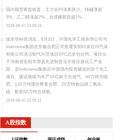
国内期货夜盘收盘，主力合约涨多跌少。纯碱涨超
3%，乙二醇涨超2%，合成橡胶跌超1%。
2026-08-07 23:08:16
据东华科技消息，8月3日，中国化学工程东华公司与
Indorama集团在安徽合肥正式签署安阳印多拉玛气体
有限公司清洁制气示范项目EPC总承包合同。项目位
于河南省安阳市滑县先进制造业开发区煤化工产业
园，是Indorama集团在中国境内投资建设的首个化工
项目。建设规模为年产16亿标方合成气、40万吨功能
肥、120万吨缓控释复合肥、20万吨食品级二氧化
碳、配套60万吨合成氨。
2026-08-07 22:56:11
据包钢股份消息，近日，包钢股份成功研制出
800MPa级增强成形性稀土热轧汽车结构用钢。该产
A股指数
品采用“稀土净化钢质+纳米析出强化”复合技术，兼具
高强度、高塑性与优异的扩孔性能，可适用于商用车
上证指数
深证成指
创业板