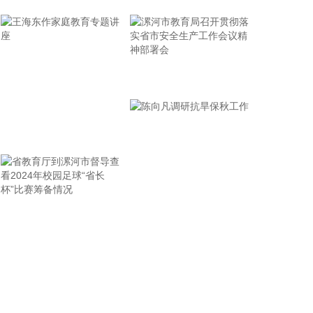
岛科技大学在山港大厦签署战略合作协议。根据协
议，双方将充分发挥各自优势，强化资源共享、优势
互补，加快培育新质生产力，着力打造一批可复制、
可推广的示范应用场景，为智慧绿色港口建设注入强
劲动能。
漯河市教育局召开贯彻落
2026-08-07 21:39:20
实省市安全生产工作会议
精神部署会
上海市气象台介绍，台风“白海豚”强度强，环流尺度
王海东作家庭教育专题讲
大，七级风圈半径超过400公里，北侧结构密实，云
雨带发展旺盛，对上海市的影响呈现“风长雨强”的特
座
点。 台风“白海豚”登陆后深入内陆的走向还存在较大
不确定性，受到东西两环副热带高压的影响，后期如
果台风残涡在上海西侧回旋少动，对上海的影响可能
省教育厅到漯河市督导查
陈向凡调研抗旱保秋工作
会长达4天，过程风雨影响都会比较大。 台风登陆并
深入内陆后，低空风切变较大，容易出现龙卷风，所
看2024年校园足球“省长
以10日左右“白海豚”登陆后要警惕龙卷风的可能性，
杯”比赛筹备情况
气象部门也将密切监测，做好研判和预警。
2026-08-07 21:39:19