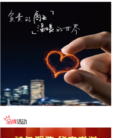
网络、构建跨境电商生态体系、拓展跨境电商新业
态、建立长效流量机制、加强品牌宣传推广等提出意
见建议。 刘小明表示，希望政企同心合力，构建亲清
政商关系，搭建常态化政企沟通机制，以政府的精准
施策、企业的灵活创新，共建海南跨境电商出海产业
基地、自贸港跨境电商一站式服务平台，推动政策红
利和市场活力深度耦合，使海南在全球跨境电商版图
中占据独特地位。
2026-08-07 22:18:12
8月7日下午，国家防总副总指挥、水利部部长李国英
主持专题会商，视频连线水利部长江、黄河、淮河、
海河、珠江、松辽、太湖等流域管理机构，分析研判
今年第13号台风“白海豚”发展态势及影响，系统安排
部署台风暴雨洪水防御工作。 李国英要求，全力以赴
做好六个方面重点工作。一要强化监测预报预警。二
要突出抓好山洪灾害防御。三要确保水利工程安全度
汛。四要强化流域水工程统一联合调度。五要统筹做