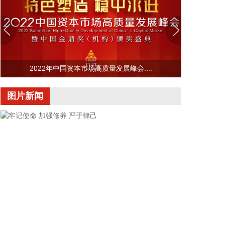
好城市外洪内涝防御。六要确保重要基础设施安全。
2026-08-07 22:14:22
美股存储股走低，美光科技跌超2%，SK海力士跌超
5%，闪迪跌超3%，西部数据跌超5%，希捷科技跌超
9%。
2022年中国资本市场高质量发展峰会....
2026-08-07 22:06:20
图片新闻
冠盛股份7月投资者关系活动记录表披露，冠盛东驰
电池工厂于4月开始调试工作，为提升工厂调试进
度，国网温州供电公司提前搭建10千伏临时线路协助
公司推进设备调试进度。6月25日，供电公司已顺利
完成110千伏变电站的建设并顺利引入市政电网进行
供电。目前工厂已经进入全面联机调试工作，预计调
试周期为6—9个月。固液混合电池量产线尚未正式下
线，项目的最新动态以公司公开披露的信息为准。
2026-08-07 22:04:03
据青岛港公众号消息，8月7日，山东港口青岛港与青
牢记使命 加强修养 严于律己