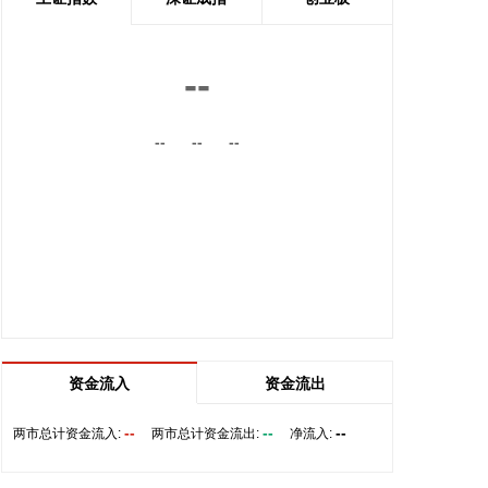
高承载、复杂变形的汽车结构件。产品已通过某知名
商用车配套厂的试模及批量应用验证。
2026-08-07 22:38:11
--
南大光电(300346)在互动平台表示，公司三甲基铟年
--
--
--
产能共计5吨，其中可用于磷化铟生产的高纯三甲基
铟产能根据市场情况进行上调，目前约为2吨/年。公
司积极关注市场，加快业务向高端化合物方向优化整
合。
2026-08-07 22:26:18
据海南日报，8月7日，海南省政府与跨境电商企业座
谈会在海口举行，以政企面对面的形式听取跨境电商
平台企业和服务机构意见建议，共促海南跨境电商高
质量发展。省长刘小明主持会议。 京东集团、抖音集
资金流入
资金流出
团、WB中国商家服务中心、蚂蚁集团、菜鸟集团、
海南跨境电商公共服务中心等跨境电商平台企业和服
--
--
--
两市总计资金流入:
两市总计资金流出:
净流入:
务机构代表，以及中国跨境电商50人论坛、中国国际
电子商务中心的专家，围绕完善智慧物流体系与航线