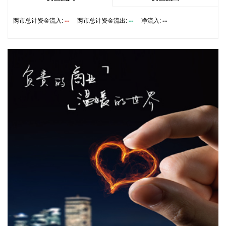
险救援队伍，配齐调试防汛救灾物资装备，充实海上救援力
量；要从严从细管控重点船舶，摸清底数、分类避风、强化闭
--
--
--
两市总计资金流入:
两市总计资金流出:
净流入:
环，确保“船靠岸、避到位”；要全员全域落实海上人员撤离，
严格执行标准，严防人员回流，确保“人上岸、零留守”；要切
实加强客运船舶管理，刚性落实停航要求，妥善安置旅客，确
保“客停渡、零营运”；要扎实做好宣传引导工作，高频滚动发
布权威信息，针对沿海群众、渔民、游客等重点群体加强动
员。
2026-08-06 22:00:41
依顿电子(603328)8月6日公告，拟向包括公司控股股东九洲集
团在内的不超过35名特定投资者，发行股票募资不超过20亿
元，用于高端印制电路板智能制造项目及补充流动资金。其
中，九洲集团拟以现金方式认购此次发行股份金额不低于5亿
元（含）且不高于10亿元（含）。
2026-08-06 21:45:44
美股三大指数开盘涨跌不一，标普500指数涨0.07%，道指涨
0.19%，纳指跌0.34%。存储股多数走低，闪迪跌超12%，西