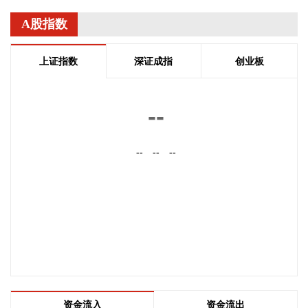
映翰通(688080)8月6日公告，公司控股股东、实控人李明、李
A股指数
红雨提议公司使用自有资金通过集中竞价交易方式回购股份，
回购完毕后将依法进行注销并减少公司注册资本。回购资金总
上证指数
深证成指
创业板
额不低于2000万元（含），不超过3000万元（含）。
2026-08-06 22:12:42
--
据“浙江发布”，8月6日，浙江省委、省政府召开全省防御应对
13号台风“白海豚”工作部署会议，对做好全省面上防台工作进
行具体部署。 会议强调，要强化预报预警，做到“早报、快
--
--
--
报、多报”，多部门加密精细化预报，健全预警叫应机制，全面
覆盖重点群体；要有序启动响应，科学把握“时、度、效”，全
面激活“1833”联合指挥体系，规范应急响应启动、会商研判与
信息报送流程；要加强风险排查管控，做到“无漏洞、无死角、
无盲区”，全覆盖排查管控各类安全隐患；要聚焦小流域、山塘
水库、在建水利工程及海塘安全，做到“早动、快动、小动”，
检修加固各类水利设施与薄弱海塘；要提前组织人员转移，做
到“不漏一户、不落一人”，按时分段完成各类风险区域人员转
移；要强化应急准备，做到力量下沉、保障下倾，前置各类抢
资金流入
资金流出