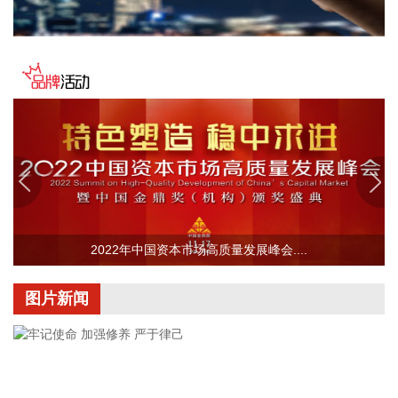
部数据跌超19%。
2026-08-06 21:39:02
潍柴动力8月6日在互动平台表示，公司没有可回收航空发动机
相关业务。
2026-08-06 21:34:23
德固特8月6日在互动平台表示，公司没有液冷装备、数据中心
的管理领域的布局或产业规划。
2026-08-06 21:30:33
据中国电子消息，8月6日，中国电子与中信集团签署战略合作
2022年中国资本市场高质量发展峰会....
协议，双方将进一步加强在金融服务、金融科技等领域的合
作。
图片新闻
2026-08-06 21:22:18
毕马威日前发布的《全球并购趋势与中国并购市场展望》报告
显示，基于对全球20个国家和地区逾700名并购交易参与者的
系统调研，多数机构预计未来并购交易数量将持续上升，分拆