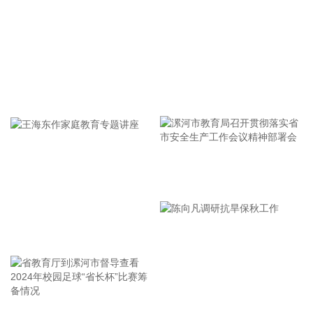
正成为重塑投资组合的核心机制，预计2026年或迎来分拆浪
潮。在中国市场，并购交易数量维持低位，但单笔平均交易规
模显著扩张，前十大并购交易金额占比大幅提升，战略性政策
引导效应显现。AI在并购生命周期中广泛应用，已逐步嵌入尽
职调查、建模和整合规划，可实现详细的合同审查、持续集成
牢记使命 加强修养 严于律己
风险监控和历史交易模式识别，处理能力远超人力极限。
2026-08-06 21:18:16
据应急管理部网站消息，8月6日，国家防总办公室、应急管理
部组织中国气象局、水利部、自然资源部、工业和信息化部、
住房城乡建设部、交通运输部等部门联合会商，研判近期强降
漯河市教育局召开贯彻落实省
雨和台风“白海豚”发展趋势，部署重点地区防汛防台风工作。
市安全生产工作会议精神部署
国家防总针对浙江、福建启动防汛防台风四级应急响应，继续
会
维持针对黑龙江、陕西的防汛四级应急响应，国家防总办公
王海东作家庭教育专题讲座
室、应急管理部工作组在黑龙江协助指导防汛抢险工作。国家
防总办公室主任、应急管理部副部长兼水利部副部长陈敏主持
会商。 会商指出，近日黑龙江、贵州、云南、海南等地局地仍
有强降雨，黑龙江、松花江等大江大河干流部分江段还将较长