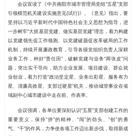
会议宣读了《中共南阳市城市管理局党组“五星”支部
引领模范机关建设实施意见(试行)》。《意见》指出，要
坚持以习近平新时代中国特色社会主义思想为指导，进
一步树牢“大抓基层党建、做实基层党建”理念，着力构建
以党建领先促工作领跑、以党建破题促改革破局的工作
机制，持续开展廉政教育，引导各级党组织负责人深耕
业务工作，种好“责任田”，破解党建与业务“两张皮”问
题，突出实干导向，助力企业发展、项目建设、群众就
业创业，着力打造“政治坚定星、业务出彩星、服务有力
星、清廉高效星、支部过硬星”机关，推动城管事业在省
域副中心城市建设中走在前、作表率。
会议强调，各单位要深刻认识“五星”支部创建工作的
重要意义，保持“拼”的精神、“闯”的劲头、“创”的勇
气、“干”的作风，力争使各项工作迈出新步伐，取得新成