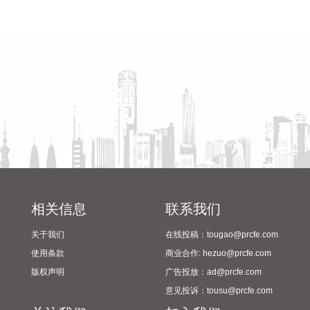
时间超警，台风“白海豚”正持续向我国华东沿海靠近，防汛防
省教育厅到漯河市督导查看
陈向凡调研抗旱保秋工作
台风形势严峻复杂。
2024年校园足球“省长杯”比赛
2026-08-06 21:14:28
筹备情况
宇树科技：首次公开发行价格150.8元/股。 通宇通讯澄清：佳
贤通信与英伟达不存在研发合作关系。 3连板博杰股份：澄
清“光通信磷化铟”等相关业务情况。 宝鼎科技：公司电子铜箔
不能应用于AI服务器及算力领域。 百合花：2025年光刻胶颜料
销售收入仅占公司营收的0.084%。 *ST萃华：公司股票存在可
能因市值被终止上市风险。 山西焦煤：因发生安全生产事故，
所属西曲矿停产。 宏昌科技：拟收购昆吾半导体和尤品新材料
各45%股权。 通化金马：拟通过全资子公司收购创新型药企八
加一控股权。 名家汇：拟2.63亿元购买至誉科技不超26.19%
相关信息
联系我们
股份，布局半导体产业。 兴发集团：拟定增募资不超30亿元，
关于我们
在线投稿：tougao@prcfe.com
控股股东参与认购。 中复神鹰：拟定增募资不超38.93亿元，
用于高性能碳纤维等项目。 皖维高新：拟向控股股东皖维集团
使用条款
商业合作: hezuo@prcfe.com
发行股票募资不超23亿元。 【经营业绩】 金徽股份：上半年
版权声明
广告投放：ad@prcfe.com
净利润同比增长61.52%，拟10派3.3元。 百隆东方：上半年净
意见投诉：tousu@prcfe.com
利润同比增长43.45%，拟10派1.8元。 温州宏丰：上半年净利