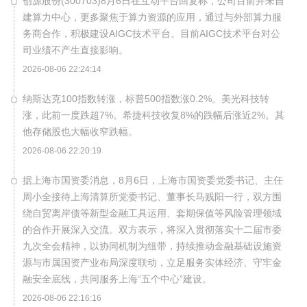
创源股份(300703)8月6日在互动平台回复称，公司目前并未自
建算力中心，更多聚焦于算力资源的应用，通过与外部算力服
务商合作，积极建设AIGC技术平台。目前AIGC技术平台对公
司业绩不产生直接影响。
2026-08-06 22:24:14
纳斯达克100指数转涨，标普500指数涨0.2%。美光科技转
涨，此前一度跌超7%。希捷科技收复8%的跌幅后涨近2%。其
他存储股也大幅收窄跌幅。
2026-08-06 22:20:19
据上海市国资委消息，8月6日，上海市国资委党委书记、主任
周小全接待上海清算所党委书记、董事长马贱阳一行，双方围
绕自贸离岸债等新型金融工具运用、套期保值等风险管理领域
的合作开展深入交流。双方表示，将深入贯彻落实十二届市委
九次全会精神，以协同机制为纽带，持续推动金融基础设施资
源与市属国资产业布局深度联动，立足服务实体经济、守牢金
融安全底线，共同服务上海“五个中心”建设。
2026-08-06 22:16:16