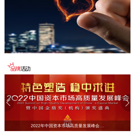
电影等跟涨。
2026-08-10 13:18:16
白酒概念股午后继续走强，迎驾贡酒涨超8%，古井贡酒、贵州
茅台、今世缘等上涨。
2026-08-10 13:14:18
据交通运输部消息，中央气象台8月10日10时继续发布暴雨橙
色预警、台风蓝色预警，交通运输部目前维持强降雨二级防御
响应、调整台风防御响应为四级。 今年第13号台风“白海
豚”（热带风暴级）的中心今天（10日）上午9点钟位于浙江省
丽水龙泉市境内，就是北纬27.9度、东经119.1度，外围最大
风力有9级（23米/秒），中心最低气压为988百帕。预计，“白
海豚”将以每小时15—20公里的速度向西北方向移动，强度逐
渐减弱。 8月10日，交通运输部视频调度浙江、江西、安徽、
湖北、江苏、河南、山东、河北省交通运输主管部门及省交投
集团、高速集团，长江海事局。调度要求，要强化底线思维、
极限思维，继续做好动态会商研判工作，坚决落实主动防御措
2022年中国资本市场高质量发展峰会....
施，督促落实落细预警叫应机制和巡查管控措施。