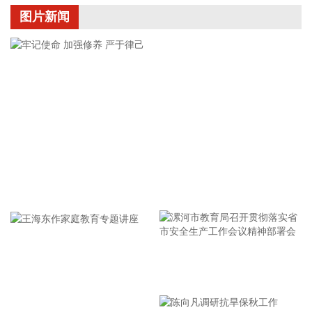
2026-08-10 13:10:17
图片新闻
航天电器(002025)8月10日在互动平台表示，目前航天电器子
公司苏州华旃的高速模组及液冷互连产品处于小批量供货阶
段。
2026-08-10 12:56:15
世界黄金协会近日发布的2026年二季度《全球黄金需求趋势报
告》显示，今年二季度全球央行净购金289吨，同比增长
62%，多国央行购金活动均有所回升。 A股市场上，据证券时
报·数据宝统计，截至8月7日收盘，黄金概念股今年以来平均上
涨7.29%，跑赢同期上证指数8个百分点以上。株冶集团、四川
牢记使命 加强修养 严于律己
黄金、晓程科技、西部矿业4股累计涨幅均超50%。 从目前已
披露的业绩数据来看，按照半年报、业绩快报、预告净利润下
限（若未披露下限则取公告数值）计算，2026年上半年净利润
同比增长（含扭亏为盈）的黄金概念股有30只。其中27股净利
润增速超过50%，包括盛达资源、招金黄金、西部黄金、宝地
漯河市教育局召开贯彻落实省
矿业、株冶集团等。 估值水平方面，上述27只业绩高增长的黄
市安全生产工作会议精神部署
金概念股中，截至8月7日收盘，滚动市盈率（PE）低于30倍