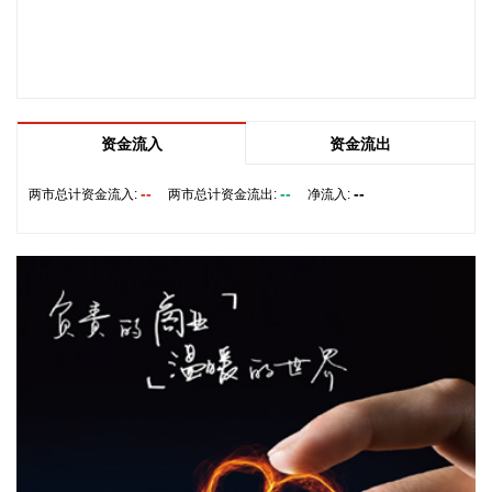
意见》发布，其中提出，推动业态融合。坚持“旅居+”“+旅
居”，依托鲜花、温泉、茶咖、果蔬、道地药材等特色资源，推
出一批主题旅居村。创新旅居消费场景与业态模式，积极探索
旅居与文化、教育、医疗、体育、农业等深度融合，发展休闲
农业、医疗康养、户外运动、科普研学等多元业态，推动旅居
向旅创、旅学、旅养升级。培优“云南之夜”“云南礼物”等特色品
资金流入
资金流出
牌，构建“有一种叫云南的生活”具象化品牌矩阵。
--
--
--
两市总计资金流入:
2026-08-10 13:46:29
两市总计资金流出:
净流入:
MLCC概念股午后震荡上涨，昀冢科技涨超6%，国瓷材料、风
华高科、精测电子等股上涨。
2026-08-10 13:42:25
今天上午，水利部举行会商，分析研判全国的防汛形势，未来
两天，黄河、太湖、滁河等主要河流可能发生编号洪水，安徽
西南部局地需防范山洪灾害。
2026-08-10 13:34:49
影视院线板块午后再度活跃，儒意电影涨停，幸福蓝海、中国