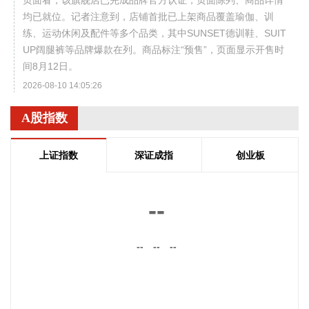
页面看，该旗舰店已完成品牌官方认证，页面陈列、商品详情
均已就位。记者注意到，店铺首批已上架商品覆盖瑜伽、训
练、运动休闲及配件等多个品类，其中SUNSET德训鞋、SUIT
UP阔腿裤等品牌爆款在列。商品标注“预售”，页面显示开售时
间8月12日。
2026-08-10 14:05:26
记者8月10日获悉，百度搭子先后上线设计套件和金融套件，
A股指数
进一步扩展AI办公场景。继7月10日上线自媒体套件后，百度
搭子已连续推出三类生产力套件，覆盖内容生产、页面制作和
上证指数
深证成指
创业板
金融分析等任务。
2026-08-10 14:01:28
--
黄金珠宝概念股午后拉升，招金黄金涨超9%，曼卡龙、西部黄
金、湖南黄金等上涨。
--
--
--
2026-08-10 13:50:47
《云南省人民政府办公厅关于学习运用“千万工程”经验一体推
进农村人居环境改善、“旅居云南”发展和健康县城建设的实施