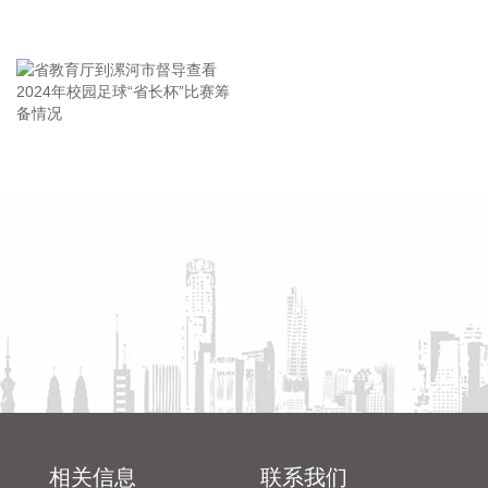
会
的有15只。这15只概念股中，以8月7日收盘价与年内高点相
王海东作家庭教育专题讲座
比，6股回撤幅度逾30%，分别为盛达资源、兴业银锡、西部
黄金、中金黄金、盛屯矿业、北方铜业。
2026-08-10 12:48:27
这个暑期，避暑游成为不少人出行的重要主题。记者在多家在
省教育厅到漯河市督导查看
陈向凡调研抗旱保秋工作
线旅游预订平台上发现，西南、西北、华北及东北等方向的清
2024年校园足球“省长杯”比赛
凉目的地客流显著增长，部分“追凉”航线旅客机票量同比增长
筹备情况
超过5倍。
2026-08-10 12:48:18
近日，日联科技举办第10000台智能检测装备交付活动，相关
智能检测装备成功交付安捷利电子。日联科技业务现已拓展至
半导体先进封装、存储芯片、光模块、商业航天、固态电池等
前沿产业领域。
2026-08-10 12:37:26
随着亚太经合组织（APEC）第三十三次领导人非正式会议进
相关信息
联系我们