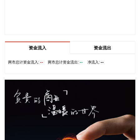
后同步上调旧机售价，以缓冲存储器涨势带来的影响。
2026-08-10 14:19:13
中际旭创成交额超400亿元，现跌近8%；新易盛成交额超230
亿元，现跌超7%；天孚通信成交额超90亿元，现跌超5%。
2026-08-10 14:12:23
资金流入
资金流出
【天猫成为ALO中国独家电商平台，官方旗舰店已上线】据相
关媒体8月9日报道，天猫成为ALO中国独家电商平台。记者于
--
--
--
两市总计资金流入:
两市总计资金流出:
净流入:
8月10日查询发现，ALO天猫官方旗舰店已正式上线。 从店铺
页面看，该旗舰店已完成品牌官方认证，页面陈列、商品详情
均已就位。记者注意到，店铺首批已上架商品覆盖瑜伽、训
练、运动休闲及配件等多个品类，其中SUNSET德训鞋、SUIT
UP阔腿裤等品牌爆款在列。商品标注“预售”，页面显示开售时
间8月12日。
2026-08-10 14:05:26
记者8月10日获悉，百度搭子先后上线设计套件和金融套件，
进一步扩展AI办公场景。继7月10日上线自媒体套件后，百度