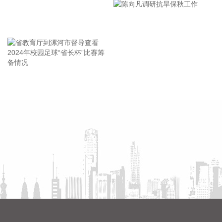
市安全生产工作会议精神部署
响应、调整台风防御响应为四级。 今年第13号台风“白海
会
豚”（热带风暴级）的中心今天（10日）上午9点钟位于浙江省
王海东作家庭教育专题讲座
丽水龙泉市境内，就是北纬27.9度、东经119.1度，外围最大
风力有9级（23米/秒），中心最低气压为988百帕。预计，“白
海豚”将以每小时15—20公里的速度向西北方向移动，强度逐
渐减弱。 8月10日，交通运输部视频调度浙江、江西、安徽、
湖北、江苏、河南、山东、河北省交通运输主管部门及省交投
省教育厅到漯河市督导查看
陈向凡调研抗旱保秋工作
集团、高速集团，长江海事局。调度要求，要强化底线思维、
2024年校园足球“省长杯”比赛
极限思维，继续做好动态会商研判工作，坚决落实主动防御措
筹备情况
施，督促落实落细预警叫应机制和巡查管控措施。
2026-08-10 13:10:17
航天电器(002025)8月10日在互动平台表示，目前航天电器子
公司苏州华旃的高速模组及液冷互连产品处于小批量供货阶
段。
2026-08-10 12:56:15
世界黄金协会近日发布的2026年二季度《全球黄金需求趋势报