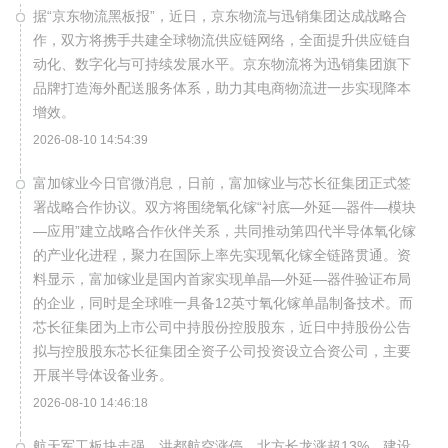
据“京东物流黑板报”，近日，京东物流与迅销集团达成战略合
作，双方将携手共建全球物流供应链网络，全面提升供应链自
动化、数字化与可持续发展水平。京东物流将为迅销集团旗下
品牌打造海外配送服务体系，助力其电商物流进一步实现降本
增效。
2026-08-10 14:54:39
富加镓业今日官微消息，日前，富加镓业与芯长征集团正式签
署战略合作协议。双方将围绕氧化镓“衬底—外延—器件—模块
—应用”建立战略合作伙伴关系，共同推动第四代半导体氧化镓
的产业化进程，聚力在国际上率先实现氧化镓全链路贯通。资
料显示，富加镓业是国内首家实现单晶—外延—器件验证布局
的企业，同时是全球唯一具备12英寸氧化镓单晶制备技术。而
芯长征集团为上市公司中持股份控股股东，近日中持股份公告
拟与控股股东芯长征集团全资子公司投资设立合资公司，主要
开展半导体设备业务。
2026-08-10 14:46:18
航天军工板块走强，洪都航空涨停，北方长龙涨超13%，建设