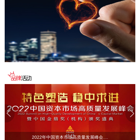
搭子已连续推出三类生产力套件，覆盖内容生产、页面制作和
金融分析等任务。
2026-08-10 14:01:28
黄金珠宝概念股午后拉升，招金黄金涨超9%，曼卡龙、西部黄
金、湖南黄金等上涨。
2026-08-10 13:50:47
《云南省人民政府办公厅关于学习运用“千万工程”经验一体推
进农村人居环境改善、“旅居云南”发展和健康县城建设的实施
意见》发布，其中提出，推动业态融合。坚持“旅居+”“+旅
居”，依托鲜花、温泉、茶咖、果蔬、道地药材等特色资源，推
出一批主题旅居村。创新旅居消费场景与业态模式，积极探索
旅居与文化、教育、医疗、体育、农业等深度融合，发展休闲
农业、医疗康养、户外运动、科普研学等多元业态，推动旅居
向旅创、旅学、旅养升级。培优“云南之夜”“云南礼物”等特色品
牌，构建“有一种叫云南的生活”具象化品牌矩阵。
2026-08-10 13:46:29
2022年中国资本市场高质量发展峰会....