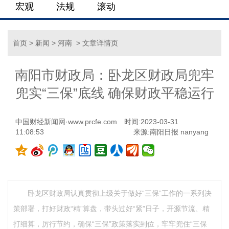
宏观
法规
滚动
首页
>
新闻
>
河南
> 文章详情页
南阳市财政局：卧龙区财政局兜牢
兜实“三保”底线 确保财政平稳运行
中国财经新闻网·www.prcfe.com
时间:2023-03-31
11:08:53
来源:南阳日报 nanyang
卧龙区财政局认真贯彻上级关于做好“三保”工作的一系列决
策部署，打好财政“精”算盘，带头过好“紧”日子，开源节流、精
打细算，厉行节约，确保“三保”政策落实到位，牢牢兜住“三保