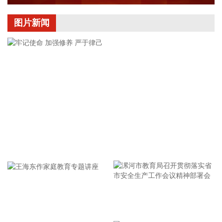
MLCC概念股午后震荡上涨，昀冢科技涨超6%，国瓷材料、风
华高科、精测电子等股上涨。
图片新闻
2026-08-10 13:42:25
今天上午，水利部举行会商，分析研判全国的防汛形势，未来
两天，黄河、太湖、滁河等主要河流可能发生编号洪水，安徽
西南部局地需防范山洪灾害。
2026-08-10 13:34:49
影视院线板块午后再度活跃，儒意电影涨停，幸福蓝海、中国
电影等跟涨。
2026-08-10 13:18:16
牢记使命 加强修养 严于律己
白酒概念股午后继续走强，迎驾贡酒涨超8%，古井贡酒、贵州
茅台、今世缘等上涨。
2026-08-10 13:14:18
据交通运输部消息，中央气象台8月10日10时继续发布暴雨橙
漯河市教育局召开贯彻落实省
色预警、台风蓝色预警，交通运输部目前维持强降雨二级防御