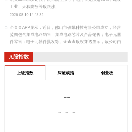
工业、天和防务等股跟涨。
2026-08-10 14:43:32
企查查APP显示，近日，佛山市硕耀科技有限公司成立，经营
范围包含集成电路销售；集成电路芯片及产品销售；电子元器
件零售；电子元器件批发等。企查查股权穿透显示，该公司由
蓝箭电子全资持股。
A股指数
2026-08-10 14:38:29
根据TrendForce集邦咨询最新手机产业研究，由于以存储器为
上证指数
深证成指
创业板
首的零部件价格上涨，推升Apple（苹果）将发布的iPhone 18
系列整机成本。TrendForce集邦咨询预估第三季iPhone 18
Pro 256GB的成本将较2025年同期新机高出约38%；2027年
--
因预估存储器价格维持上行，iPhone 18 Pro 256GB的成本涨
幅可能进一步扩大。TrendForce集邦咨询表示，参照近期
--
--
--
MacBook新品的定价策略，Apple可能会以调整毛利率的方式
压低iPhone 18 Pro系列的调价幅度，借此稳定出货量。此外，
Apple也可能重新思考旧机型的定价机制，不排除待新机发布