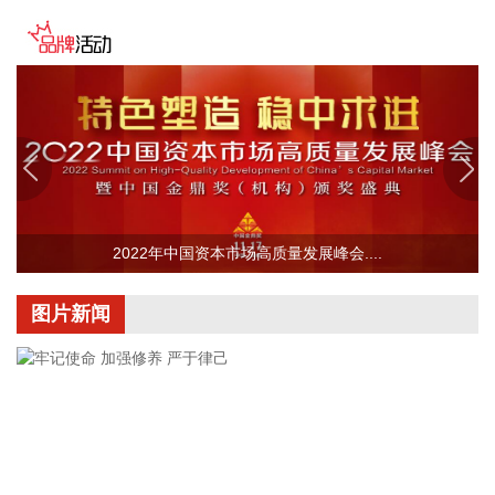
警、主动避险等措施，调整部分线路列车开行方案，计划对8
月9日至10日衢九铁路、沪昆铁路、萧甬铁路，8月9日至11日
衢宁铁路、甬金铁路，8月9日至12日金千铁路，8月9日至13
日皖赣铁路等部分区段部分时段途经列车，采取临时停运措
施。
2026-08-07 20:50:10
粤海饲料(001313)8月7日公告，公司拟作为有限合伙人出资不
超过3000万元认购温州中广精选三号创业投资合伙企业（有限
合伙）（简称“中广精选三号”）不超过27.5%的合伙份额。
2022年中国资本市场高质量发展峰会....
2026-08-07 20:47:11
图片新闻
中巨芯(688549)8月7日披露半年报，2026年上半年，公司实
现营业收入7.99亿元，同比增长40.98%；归属于上市公司股东
的净利润1405.77万元，同比增长72.75%；基本每股收益
0.0095元。报告期内，受益于人工智能等技术的发展，市场对
芯片等硬件需求也随之增加，带动公司营业收入增长。
2026-08-07 20:47:10