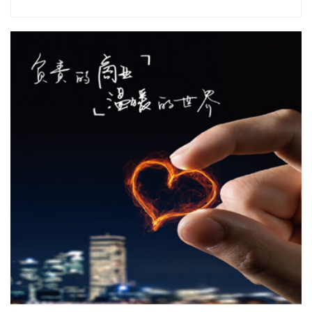
四川双马(000935)8月7日公告，公司拟以不低于5000万元
（含）且不超过1亿元（含）通过集中竞价交易方式回购股
份，本次回购股份将用于维护公司价值及股东权益所必需。回
购价格不超过36元/股（含）。
2026-08-07 21:02:14
美股存储板块盘前走高，截至发稿，美光科技、西部数据、希
捷科技涨超3%，闪迪涨超5%。
2026-08-07 20:54:37
SuperX （NASDAQ：SUPX）8月7日宣布，公司董事会批准
设立新一轮12个月的股票回购计划，并授予最高2000万美元的
回购额度。
2026-08-07 20:54:36
据“上海发布”，中国铁路上海局集团有限公司‌介绍，为确保铁
路运输和旅客出行安全，铁路部门密切关注台风“白海豚”路径
变化和后续影响，及时启动防台防汛应急响应，采取超前预