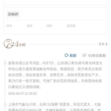
跌幅榜
排名
名称
现价
涨跌幅
更多
刷新
40
秒后刷新
据青岛港公众号消息，8月7日，山东港口青岛港与青岛科技大
学在山港大厦签署战略合作协议。根据协议，双方将充分发挥
各自优势，强化资源共享、优势互补，加快培育新质生产力，
着力打造一批可复制、可推广的示范应用场景，为智慧绿色港
口建设注入强劲动能。
2026-08-07 21:39:20
上海市气象台介绍，台风“白海豚”强度强，环流尺度大，七级
风圈半径超过400公里，北侧结构密实，云雨带发展旺盛，对