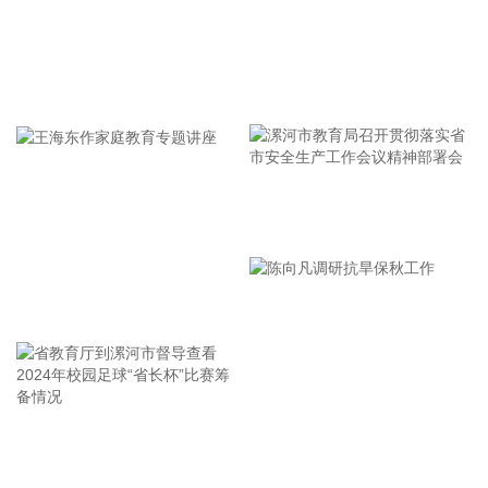
【经营数据】 寒武纪：上半年净利润23.11亿元，同比增
122.61% 中国稀土：上半年净利润2.37亿元 同比增长46.53%
拉卡拉：上半年净利润同比增长191.67% 拟10派2元 东威科
牢记使命 加强修养 严于律己
技：上半年净利润同比增长133.21% 拟10派1.7元 广合科技：
公司产品量价齐升 上半年净利润同比增长94.39% 五洲特纸：
上半年净利润2.3亿元 同比增长88.95% 光华科技：上半年净利
润9428.5万元 同比增长67.56% 超频三：上半年净利润
1732.46万元 同比增长53.2% 盛美上海：上半年净利润9.89亿
漯河市教育局召开贯彻落实省
元，同比增长42.14% 百川股份：上半年净利润7076.63万元
同比增长31.23% 信音电子业绩快报：上半年净利润4124.54万
市安全生产工作会议精神部署
元 同比增长24.63% 御银股份：上半年净利润1213.33万元 同
会
比增长14.25% 圣晖集成业绩快报：上半年净利润6987.09万元
王海东作家庭教育专题讲座
同比增长11.86% 思维列控：上半年净利润3.18亿元 同比增长
4.65% 冠豪高新：上半年净利润2.13亿元 同比扭亏 朗科科
技：上半年净利润9507.97万元 同比扭亏为盈 立昂微：上半年
净利润8397.26万元 同比扭亏为盈 交投生态：上半年净利润
5319.71万元 同比扭亏为盈 奥康国际：上半年净利润1757.43
省教育厅到漯河市督导查看
陈向凡调研抗旱保秋工作
万元 同比扭亏为盈 美联新材：预计上半年净利润900万元—
2024年校园足球“省长杯”比赛