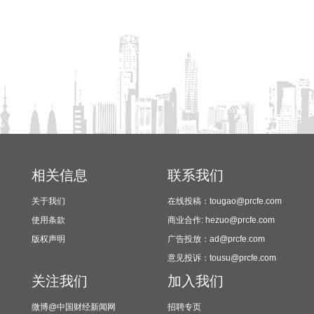
1200万元 同比扭亏 银河电子：上半年净利润544.12万元 同比
筹备情况
扭亏为盈 航天智装：上半年净利润255.83万元 同比扭亏为盈
众智科技：上半年净利润4140.91万元 同比下降2.76% 汤臣倍
健：上半年净利润6.03亿元 同比下降18.11% 大中矿业：上半
年净利润3.22亿元 同比下降20.59% 广州酒家：上半年净利
3083.08万元 同比下降21.15% 江苏雷利：上半年净利同比预
降38%—48% 千红制药：上半年净利润1.53亿元 同比下降
40.78% 苏奥传感：上半年净利润3272.7万元 同比下降
42.83% 天能股份：上半年净利同比预降65.46%—68.92% 中
化国际：上半年净利润亏损2.81亿元 贝肯能源：上半年亏损
1.24亿元 同比由盈转亏 滨海能源：上半年净利润亏损2824.68
相关信息
联系我们
万元 晶华微：上半年亏损201.94万元 同比亏损收窄 正邦科
关于我们
在线投稿：tougao@prcfe.com
技：7月生猪销售收入5.87亿元 环比下降6.18% 天康生物：7
月生猪销售收入3.93亿元 环比增长3.42% 京基智农：7月销售
使用条款
商业合作: hezuo@prcfe.com
商品肥猪13.79万头 销售收入2.04亿元 东瑞股份：7月销售生
版权声明
广告投放：ad@prcfe.com
猪收入1.6亿元 天域生物：7月销售生猪收入5145.65万元 金新
意见投诉：tousu@prcfe.com
农：7月生猪销售收入7368.06万元 巨星农牧：7月商品肥猪销
关注我们
加入我们
售量33.98万头 同比增长6.46% 湘佳股份：7月份活禽销售收
入7969.32万元 环比增长6.21% 唐人神：7月生猪销量40.23万
微博@中国财经新闻网
招聘专页