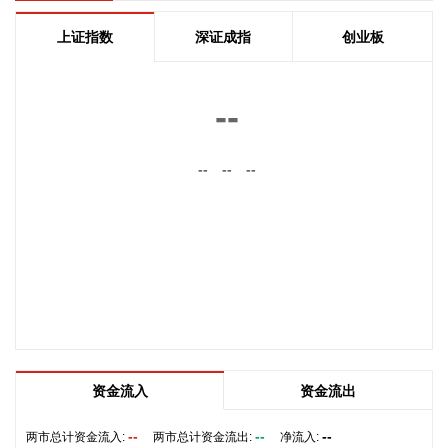
房的，最高可上浮20万元； 2.购买住房符合本市建筑绿色发展
支持政策的，最高可上浮40万元； 3.本市户籍二孩及以上多子
上证指数
深证成指
创业板
女家庭购买住房的，可上浮40万元。 同时符合多项条件的，最
高贷款额度可叠加上浮，购房家庭中1人为公积金缴存人的，
最高上浮60万元；夫妻双方均为缴存人的，最高上浮100万
--
元。实际贷款额度依据购房家庭还款能力确定。
2026-08-07 21:32:25
--
--
--
据中国工程机械工业协会对挖掘机主要制造企业统计，2026年
7月销售各类挖掘机19521台，同比增长13.9%。其中：国内销
量7608台（含电动挖掘机41台），同比增长4.13%；出口
11913台（含电动挖掘机62台），同比增长21.2%。 2026年1
—7月，共销售挖掘机171841台，同比增长24.8%。其中：国
内销量86633台（含电动挖掘机227台），同比增长18.8%；出
口85208台（含电动挖掘机197台），同比增长31.7%。
2026-08-07 21:24:15
资金流入
资金流出
孚日股份8月7日在互动平台表示，公司VC装置暂无检修计划。
--
--
--
两市总计资金流入:
两市总计资金流出:
净流入:
2026-08-07 21:24:13