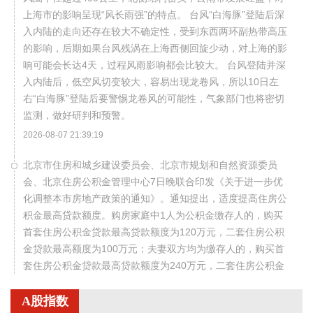
上海市的影响呈现“风长雨强”的特点。 台风“白海豚”登陆后深
入内陆的走向还存在较大不确定性，受到东西两环副热带高压
的影响，后期如果台风残涡在上海西侧回旋少动，对上海的影
响可能会长达4天，过程风雨影响都会比较大。 台风登陆并深
入内陆后，低空风切变较大，容易出现龙卷风，所以10日左
右“白海豚”登陆后要警惕龙卷风的可能性，气象部门也将密切
监测，做好研判和预警。
2026-08-07 21:39:19
北京市住房和城乡建设委员会、北京市规划和自然资源委员
会、北京住房公积金管理中心7日晚联合印发《关于进一步优
化调整本市房地产政策的通知》。通知提出，适度提高住房公
积金最高贷款额度。购房家庭中1人为公积金缴存人的，购买
首套住房公积金贷款最高贷款额度为120万元，二套住房公积
金贷款最高额度为100万元；夫妻双方均为缴存人的，购买首
套住房公积金贷款最高贷款额度为240万元，二套住房公积金
贷款最高额度为200万元。符合以下条件的，最高贷款额度可
进一步上浮： 1.城六区户籍居民家庭，在城六区外购买首套住
A股指数