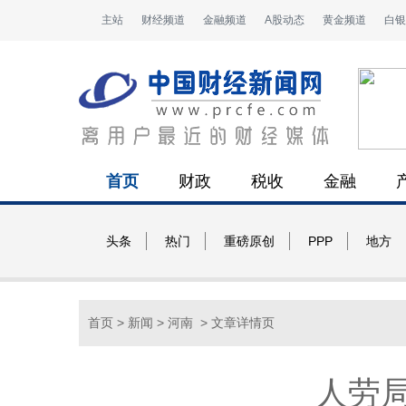
主站
财经频道
金融频道
A股动态
黄金频道
白银
首页
财政
税收
金融
头条
热门
重磅原创
PPP
地方
首页
>
新闻
>
河南
> 文章详情页
人劳