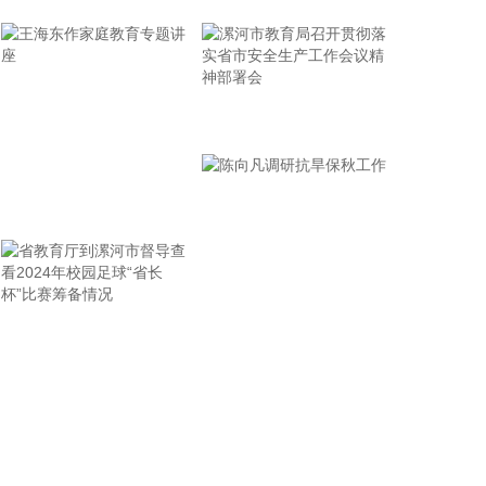
年，公司实现营业收入13.12亿元，同比增长
0.39%；归属于上市公司股东的净利润6922.2万元，
同比下降12.16%；基本每股收益0.0549元。公司拟
每10股派发现金红利0.25元(含税)。
2026-08-09 15:59:13
漯河市教育局召开贯彻落
实省市安全生产工作会议
北化股份(002246)8月9日披露半年报，2026年上半
年，公司实现营业收入13.37亿元，同比增长
精神部署会
18.16%；归属于上市公司股东的净利润2.25亿元，
王海东作家庭教育专题讲
同比增长111.09%；基本每股收益0.41元。上半年，
座
公司深入实施军民融合发展战略，统筹国内国际两个
市场，优化产品结构，拓宽高端应用领域，巩固核心
客户合作关系，培育新的增长点，产品市场竞争力和
品牌影响力进一步提升。产业升级稳步推进，10000
省教育厅到漯河市督导查
陈向凡调研抗旱保秋工作
吨/年硝化棉生产线全面动工，泵业公司7500吨/年绿
看2024年校园足球“省长
色智能铸造生产线完成建设。
杯”比赛筹备情况
2026-08-09 15:56:26
华智数媒(300426)8月9日披露半年报，2026年上半