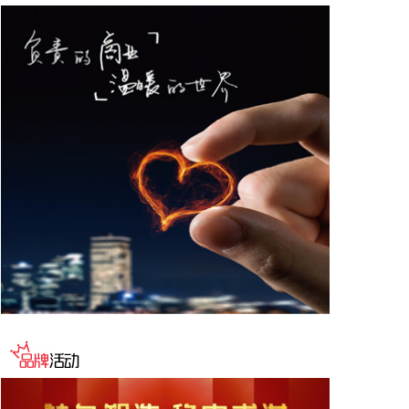
份价格不超过56元/股。
2026-08-09 16:38:10
华人健康(301408)8月9日公告，全资子公司安徽正药
医药科技有限公司收到国家药品监督管理局下发的琥
珀酸亚铁片药品注册上市许可申请《受理通知书》。
琥珀酸亚铁片为抗贫血药物，主要用于治疗和预防缺
铁性贫血。
2026-08-09 16:22:20
宝莱特(300246)8月9日公告，此前公告，公司控股股
东正筹划控制权变更事项。公司停牌期间，控股股东
与交易对方就可能导致公司控制权发生变动的相关重
大事项进行了充分探讨，相关交易方决定终止筹划本
次控制权变更事项。公司股票和可转换公司债券自
2026年8月10日（星期一）开市起复牌，公司可转换
公司债券宝莱转债恢复转股。
2026-08-09 16:14:33