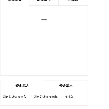
据美国媒体8月8日报道，因与伊朗的战争导致美军部
分弹药严重短缺，美国防部正要求军工企业加快武器
--
的生产与交付。美国防部副部长范伯格本月5日致信
军工企业负责人，要求他们必须在21天内提交方案，
--
--
--
目标是大幅加快武器交付速度和提升关键装备产能。
范伯格还要求这些军工企业提出具体的资本投资和设
施扩建方案，打破多年开发周期。报道说，美国防部
发言人肖恩·帕内尔证实了这份备忘录的真实性。一名
美军高级指挥官警告称，五角大楼的弹药储备“已降至
危险的低位”。
2026-08-09 17:15:14
频准激光8月9日公告，回拨机制启动后，网上发行最
终中签率为0.0201%。
资金流入
资金流出
2026-08-09 17:05:22
--
--
--
两市总计资金流入:
两市总计资金流出:
净流入:
映翰通(688080)8月9日公告，拟2000万元—3000万
元回购股份，用于注销并相应减少注册资本，回购股