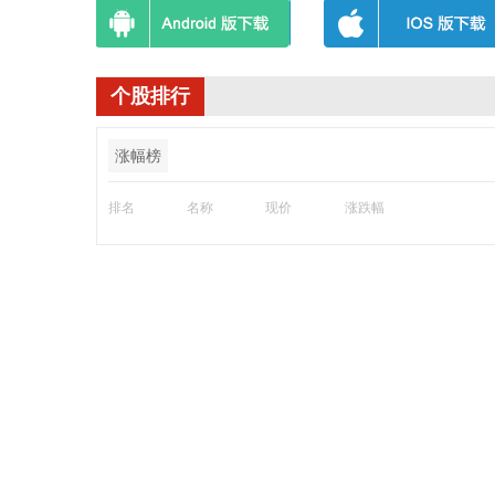
个股排行
涨幅榜
排名
名称
现价
涨跌幅