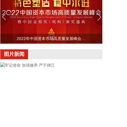
*ST发展(000838)8月9日公告，公司于2026年8月7日
与天津景行新能企业管理咨询有限公司、共青城景行
新能产业投资合伙企业（有限合伙）共同签署了《财
信地产发展集团股份有限公司重整投资协议》，公司
股票于2026年8月10日（星期一）上午开市起复牌。
2022年中国资本市场高质量发展峰会....
2026-08-09 16:03:18
图片新闻
宁夏建材(600449)8月9日公告，公司拟1亿元—2亿
元回购公司股份，用于维护公司价值及股东权益，回
购价格不超过19.47元/股。
2026-08-09 16:03:15
摩尔线程(688795)8月9日公告，公司拟发行境外上市
外资股（H股）股票并申请在香港联合交易所有限公
司主板挂牌上市。
2026-08-09 16:03:11
拓维信息(002261)8月9日披露半年报，2026年上半
牢记使命 加强修养 严于律己