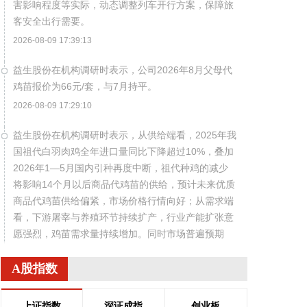
害影响程度等实际，动态调整列车开行方案，保障旅
客安全出行需要。
2026-08-09 17:39:13
益生股份在机构调研时表示，公司2026年8月父母代
鸡苗报价为66元/套，与7月持平。
2026-08-09 17:29:10
益生股份在机构调研时表示，从供给端看，2025年我
国祖代白羽肉鸡全年进口量同比下降超过10%，叠加
2026年1—5月国内引种再度中断，祖代种鸡的减少
将影响14个月以后商品代鸡苗的供给，预计未来优质
商品代鸡苗供给偏紧，市场价格行情向好；从需求端
看，下游屠宰与养殖环节持续扩产，行业产能扩张意
愿强烈，鸡苗需求量持续增加。同时市场普遍预期
2027年猪肉价格回升，有望带动鸡肉价格上涨，进而
传导至商品代鸡苗环节。综上，公司预计2026年下半
A股指数
年至2027年商品代鸡苗市场行情较好。
2026-08-09 17:25:17
上证指数
深证成指
创业板