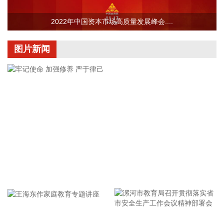
据浙江日报，当前，浙江省防御13号台风“白海豚”到了最关键
的阶段。8日上午，省委、省政府召开全省防御应对13号台
2022年中国资本市场高质量发展峰会....
风“白海豚”工作视频调度会。省委书记王浩肯定了全省前一阶
段防御应对工作成效。他强调，与台风“巴威”相比，“白海豚”可
图片新闻
能强度更强、持续时间更长、造成影响更大。要高度警觉、闻
令而动，把防汛防台工作作为当前的重中之重，始终坚持人民
至上、生命至上，坚持“从最坏处着眼、做到顶格防御、打足提
前量”，立足台风正面登陆、贯穿全省、长时间影响、风雨
潮“三碰头”等极端情况，坚决克服麻痹思想、侥幸心理，把所
有的工作都往前预置、往前赶，确保守住“三条底线”，实现“不
死人、少伤人、少损失”的目标，坚决打赢防御台风“白海豚”这
场大仗硬仗。
2026-08-08 16:31:27
牢记使命 加强修养 严于律己
杰瑞股份(002353)8月8日在互动平台表示，公司与中核海洋的
合作正在有序推进中。
2026-08-08 16:22:12