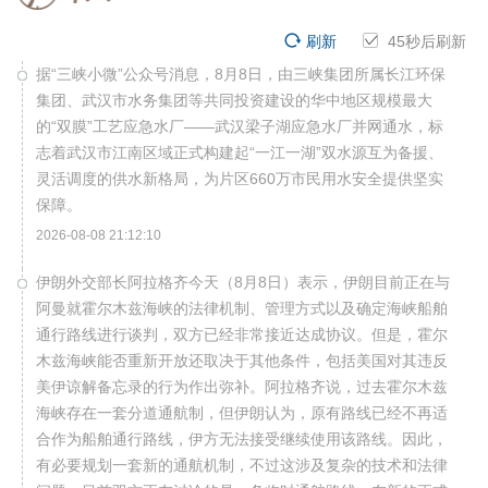
刷新
45
秒后刷新
据“三峡小微”公众号消息，8月8日，由三峡集团所属长江环保
集团、武汉市水务集团等共同投资建设的华中地区规模最大
的“双膜”工艺应急水厂——武汉梁子湖应急水厂并网通水，标
志着武汉市江南区域正式构建起“一江一湖”双水源互为备援、
灵活调度的供水新格局，为片区660万市民用水安全提供坚实
保障。
2026-08-08 21:12:10
伊朗外交部长阿拉格齐今天（8月8日）表示，伊朗目前正在与
阿曼就霍尔木兹海峡的法律机制、管理方式以及确定海峡船舶
通行路线进行谈判，双方已经非常接近达成协议。但是，霍尔
木兹海峡能否重新开放还取决于其他条件，包括美国对其违反
美伊谅解备忘录的行为作出弥补。阿拉格齐说，过去霍尔木兹
海峡存在一套分道通航制，但伊朗认为，原有路线已经不再适
合作为船舶通行路线，伊方无法接受继续使用该路线。因此，
有必要规划一套新的通航机制，不过这涉及复杂的技术和法律