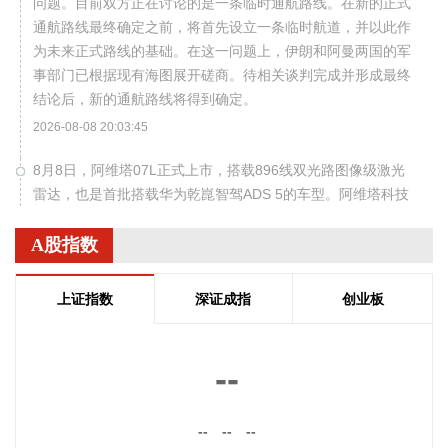
问题。目前双方正在讨论的是一条临时通航路线。在新的正式
通航路线最终确定之前，将首先设立一条临时航道，并以此作
为未来正式路线的基础。在这一问题上，伊朗和阿曼两国的军
事部门已根据现有海图展开磋商。待相关谈判完成并形成最终
结论后，新的通航路线将得到确定。
2026-08-08 20:03:45
8月8日，阿维塔07L正式上市，搭载896线双光路图像级激光
雷达，也是首批搭载华为乾崑智驾ADS 5的车型。阿维塔科技
董事长王辉在发布会上透露，截至8月8日，华为乾崑智驾里程
突破137亿公里，位居全国第一。
A股指数
2026-08-08 19:58:16
上证指数
深证成指
创业板
乌克兰方面8日消息称，正在塞尔维亚访问的乌克兰总统泽连
斯基当天表示，美国已与乌克兰达成协议，将每月向乌克兰提
供“爱国者”防空系统拦截导弹。泽连斯基同时表示，仅靠这项
--
供应无法完全弥补乌克兰目前的拦截导弹短缺。
2026-08-08 19:22:16
--
--
--