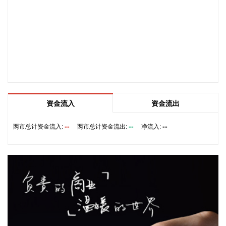
据“星光股份”公众号消息，近日，星光股份成功中标龙星控股
总部泛光工程项目。
2026-08-08 18:10:12
“金科股份”公众号消息，2026年8月，金科地产集团股份有限
公司（简称“金科股份”）与重庆通用人工智能研究院在重庆正
式签署全方位合作协议。双方将依托通用人工智能前沿技术，
落地不动产全场景智慧解决方案，合力打造重庆“人工智能+不
动产”产业标杆项目。
资金流入
资金流出
2026-08-08 17:41:26
--
--
--
两市总计资金流入:
两市总计资金流出:
净流入:
当地时间8日凌晨，由共和党控制的美国参议院以50票赞成、
49票反对的投票结果，确认托德·布兰奇担任司法部长。 当地
时间6月8日，美国白宫表示，总统特朗普向美国参议院提交托
德·布兰奇出任司法部长的提名。特朗普4月2日宣布，帕姆·邦
迪不再担任司法部长，由副部长布兰奇代理。
2026-08-08 16:58:19
据“浦东发布”微信公众号消息，上海市文化旅游局介绍，台