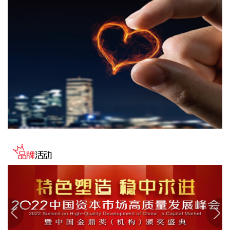
风“白海豚”逼近，上海迪士尼、乐高乐园等多家景点已临时闭
园或调整运营时间。
2026-08-08 16:58:16
据群众新闻，8月5日22时，陕西移动在商洛市镇安县受汛情影
响区域启动5G异网漫游工作，向其他运营商客户提供5G网络
漫游接入服务。该技术用于应急场景，当用户所属运营商网络
中断时，无需换卡换号即可接入其他运营商5G网络，享受免费
通话与上网服务，这是我省首次将该功能用于汛期通信保障实
战。 本次成功开通验证了5G异网漫游跨企业协同保障能力，
以及在真实汛情下的启停流程、业务配置和监控保障等全环节
操作性，有效增强了全省通信网络容灾韧性，为守护人民群众
生命财产安全和防汛救灾指挥畅通筑牢通信“生命线”。
2026-08-08 16:46:16
美国国会参议院8日通过一项联邦政府临时拨款法案，以避免
联邦政府在现行预算到期后“停摆”。
2026-08-08 16:35:10