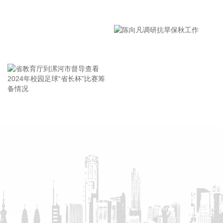
今天13时，台风“白海豚”中心位于距离浙江省温州市东偏南方
向约465公里的洋面上，中心附近最大风力14级，45米/秒。虽
漯河市教育局召开贯彻落实省
然离浙江还有一定距离，但“白海豚”外围云系今天上午已经在
市安全生产工作会议精神部署
江苏南部、安徽东南部、浙江等地激发出对流。 明天，台风登
会
陆前后，华东降雨进一步增强，江苏南部、安徽东南部、上
王海东作家庭教育专题讲座
海、浙江大部将有大到暴雨，其中上海南部、浙江东部有特大
暴雨，局地日降雨量将达到400毫米甚至500毫米以上，极端性
较强，需注意防范。
2026-08-08 15:54:28
省教育厅到漯河市督导查看
陈向凡调研抗旱保秋工作
8月8日，记者从上海轮渡获悉，因受今年第13号台风“白海
2024年校园足球“省长杯”比赛
豚”影响，截至13时58分，上海轮渡已全线停航。
筹备情况
2026-08-08 15:43:12
8月7日，随着最后一段沥青路面完成摊铺，由中铁五局承建的
京昆高速广（元）绵（阳）段扩容工程主线路面63.879公里顺
利贯通，标志着该段主线路面贯通过半。广绵高速扩容项目全
长约124公里，是国家“十纵十横”综合运输大通道首都放射线
G5京昆高速的关键段落，也是四川省北上出川的核心通道。