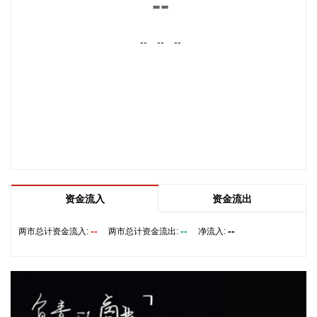
--
工智能相关的领域，公司前三大客户中有两家主业与ATE相
关，另一家是光模块领域的领军企业。从公司业务类别看，
--
--
--
PCB制板业务订单每月呈较快增长态势，部分瓶颈工序产能已
经满产，订单有所积压，相关扩产设备正在添置中，公司将结
合订单增长的需求加快产能的完全释放，以更好地满足客户需
求。 从目前的情况看，公司营业收入加速增长的趋势没有变，
预计今年下半年的销售增速明显高于上半年，毛利率随着产能
利用率的提升也在稳步提升。
2026-08-06 22:36:20
8月6日，中交集团党委书记、董事长宋海良在福建宁德与宁德
时代新能源科技股份有限公司创始人、董事长兼总经理曾毓群
资金流入
资金流出
举行会谈。双方围绕深化新能源、交能融合、绿色发展、科技
创新等领域合作进行深入交流。
--
--
--
两市总计资金流入:
两市总计资金流出:
净流入:
2026-08-06 22:28:22
创源股份(300703)8月6日在互动平台回复称，公司目前并未自
建算力中心，更多聚焦于算力资源的应用，通过与外部算力服
务商合作，积极建设AIGC技术平台。目前AIGC技术平台对公