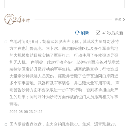
更多
刷新
40
秒后刷新
当地时间8月6日，胡塞武装发表声明称，其武装力量针对沙特
方面在也门鲁瓦克、阿卜尔、塞尼耶等地区以及多个军事营地
的大规模集结目标实施了军事打击，行动使用了多枚弹道导弹
和无人机。 声明称，此次行动旨在打击沙特方面准备对胡塞武
装控制区发起升级行动的军事集结。胡塞武装宣称，行动造成
大量亲沙特武装人员死伤，摧毁并焚毁了位于瓦迪阿口岸附近
多个军事营地、武器库及军事装备，并击毁大量军用车辆。 声
明警告沙特方面不要采取进一步军事行动，否则将承担由此产
生的后果；同时呼吁为沙特方面作战的也门人员撤离相关军事
营地。
2026-08-06 23:24:25
国内期货夜盘收盘，主力合约涨多跌少。焦炭、沥青涨超2%，