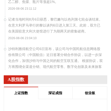
乙二醇、焦煤、瓶片等涨超1%。
2026-08-06 23:11:12
记者当地时间8月6日获悉，黎巴嫩与以色列第七轮会谈结束。
在意大利罗马举行的黎以谈判6日进入第三天。此前，双方已
在美国驻意大利大使馆进行了为期两天的密集磋商。
2026-08-06 23:04:10
沙特利雅得航空公司6日宣布，该公司与中国民航信息网络股
份有限公司（中国航信）近日签署分销合作协议，以进一步深
化合作，加强沙特与中国之间的航空互联互通。 根据协议，双
方将围绕全渠道分销、现代航空零售、数字化创新及未来旅客
体验等领域开展合作。此协议还支持利雅得航空持续拓展包括
中国在内的国际航线网络。
A股指数
2026-08-06 22:56:17
上证指数
深证成指
创业板
一博科技8月6日接受机构调研时表示，截至目前，公司销售订
单签单金额与去年同期相比增长超过70%，增速整体上逐月提
高，增长较快的领域有ATE产品、光模块、机器人及其他与人