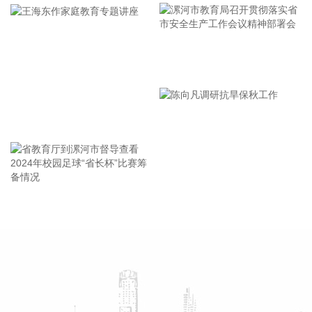
环，确保“船靠岸、避到位”；要全员全域落实海上人员撤离，
严格执行标准，严防人员回流，确保“人上岸、零留守”；要切
实加强客运船舶管理，刚性落实停航要求，妥善安置旅客，确
保“客停渡、零营运”；要扎实做好宣传引导工作，高频滚动发
漯河市教育局召开贯彻落实省
布权威信息，针对沿海群众、渔民、游客等重点群体加强动
员。
市安全生产工作会议精神部署
2026-08-06 22:00:41
会
王海东作家庭教育专题讲座
依顿电子(603328)8月6日公告，拟向包括公司控股股东九洲集
团在内的不超过35名特定投资者，发行股票募资不超过20亿
元，用于高端印制电路板智能制造项目及补充流动资金。其
中，九洲集团拟以现金方式认购此次发行股份金额不低于5亿
元（含）且不高于10亿元（含）。
省教育厅到漯河市督导查看
陈向凡调研抗旱保秋工作
2026-08-06 21:45:44
2024年校园足球“省长杯”比赛
筹备情况
美股三大指数开盘涨跌不一，标普500指数涨0.07%，道指涨
0.19%，纳指跌0.34%。存储股多数走低，闪迪跌超12%，西
部数据跌超19%。
2026-08-06 21:39:02