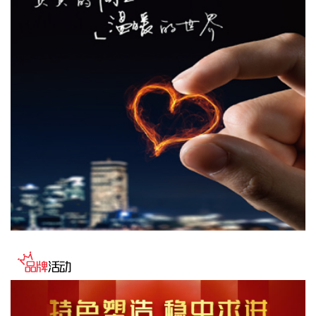
司业绩不产生直接影响。
2026-08-06 22:24:14
纳斯达克100指数转涨，标普500指数涨0.2%。美光科技转
涨，此前一度跌超7%。希捷科技收复8%的跌幅后涨近2%。其
他存储股也大幅收窄跌幅。
2026-08-06 22:20:19
据上海市国资委消息，8月6日，上海市国资委党委书记、主任
周小全接待上海清算所党委书记、董事长马贱阳一行，双方围
绕自贸离岸债等新型金融工具运用、套期保值等风险管理领域
的合作开展深入交流。双方表示，将深入贯彻落实十二届市委
九次全会精神，以协同机制为纽带，持续推动金融基础设施资
源与市属国资产业布局深度联动，立足服务实体经济、守牢金
融安全底线，共同服务上海“五个中心”建设。
2026-08-06 22:16:16
映翰通(688080)8月6日公告，公司控股股东、实控人李明、李
红雨提议公司使用自有资金通过集中竞价交易方式回购股份，