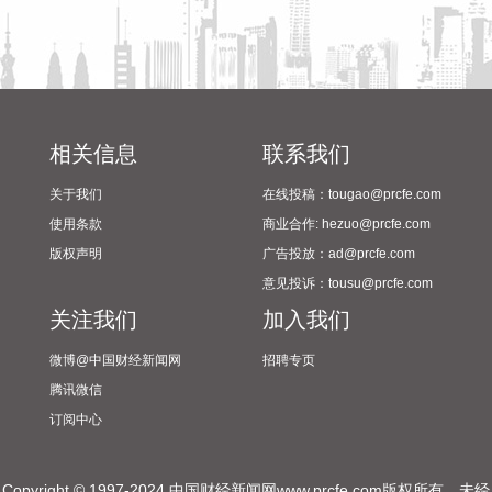
潍柴动力8月6日在互动平台表示，公司没有可回收航空发动机
相关业务。
2026-08-06 21:34:23
德固特8月6日在互动平台表示，公司没有液冷装备、数据中心
相关信息
联系我们
的管理领域的布局或产业规划。
关于我们
在线投稿：tougao@prcfe.com
2026-08-06 21:30:33
使用条款
商业合作: hezuo@prcfe.com
据中国电子消息，8月6日，中国电子与中信集团签署战略合作
版权声明
广告投放：ad@prcfe.com
协议，双方将进一步加强在金融服务、金融科技等领域的合
意见投诉：tousu@prcfe.com
作。
关注我们
加入我们
2026-08-06 21:22:18
微博@中国财经新闻网
招聘专页
毕马威日前发布的《全球并购趋势与中国并购市场展望》报告
腾讯微信
显示，基于对全球20个国家和地区逾700名并购交易参与者的
订阅中心
系统调研，多数机构预计未来并购交易数量将持续上升，分拆
正成为重塑投资组合的核心机制，预计2026年或迎来分拆浪
潮。在中国市场，并购交易数量维持低位，但单笔平均交易规
Copyright © 1997-2024 中国财经新闻网www.prcfe.com版权所有，未经