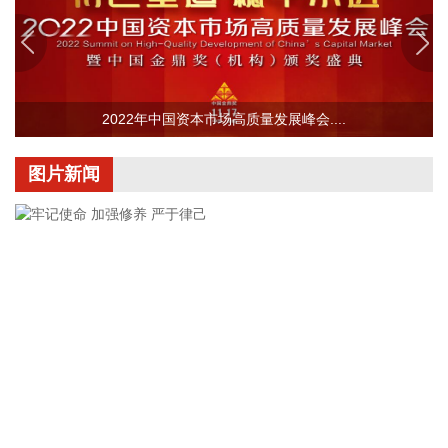
回购完毕后将依法进行注销并减少公司注册资本。回购资金总
额不低于2000万元（含），不超过3000万元（含）。
2026-08-06 22:12:42
据“浙江发布”，8月6日，浙江省委、省政府召开全省防御应对
2022年中国资本市场高质量发展峰会....
13号台风“白海豚”工作部署会议，对做好全省面上防台工作进
行具体部署。 会议强调，要强化预报预警，做到“早报、快
图片新闻
报、多报”，多部门加密精细化预报，健全预警叫应机制，全面
覆盖重点群体；要有序启动响应，科学把握“时、度、效”，全
面激活“1833”联合指挥体系，规范应急响应启动、会商研判与
信息报送流程；要加强风险排查管控，做到“无漏洞、无死角、
无盲区”，全覆盖排查管控各类安全隐患；要聚焦小流域、山塘
水库、在建水利工程及海塘安全，做到“早动、快动、小动”，
检修加固各类水利设施与薄弱海塘；要提前组织人员转移，做
到“不漏一户、不落一人”，按时分段完成各类风险区域人员转
移；要强化应急准备，做到力量下沉、保障下倾，前置各类抢
险救援队伍，配齐调试防汛救灾物资装备，充实海上救援力
牢记使命 加强修养 严于律己
量；要从严从细管控重点船舶，摸清底数、分类避风、强化闭