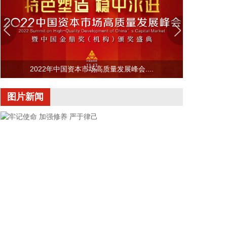
告期内，公司前期推出的新产品持续推广、客户导入
及规模出货，叠加市场景气度回升、终端需求回暖影
响，公司营收规模保持稳健增长态势。
2026-08-07 19:28:17
立昂微(605358)8月7日披露半年报，2026年上半
2022年中国资本市场高质量发展峰会....
年，公司实现营业总收入20.94亿元，同比增长
25.72%；实现归属于上市公司股东的净利润8397.26
图片新闻
万元，上年同期亏损1.27亿元，同比扭亏为盈；基本
每股收益0.12元。报告期内，半导体硅片板块盈利水
平大幅改善，公司12英寸硅片实现收入6.13亿元，同
比增长74.02%。
2026-08-07 19:28:13
8月7日，2026全球智能制造与电子产品博览会（AIE
电子展）新闻发布会在广州举行。记者从会上获悉，
本届博览会定于12月3日至5日举办，延续首届“一展
双城”办展模式，锚定“中国智造首发平台”定位，聚焦
人工智能全产业链，着力打造大湾区智能制造链接全
牢记使命 加强修养 严于律己