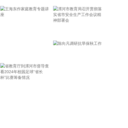
球的重要窗口。本届博览会将在珠海、澳门两地同步
开展。
2026-08-07 19:24:10
据永福股份消息，8月6日，永福股份子公司永福绿能
漯河市教育局召开贯彻落
与泉州市能源发展集团有限公司（简称“泉州能源集
实省市安全生产工作会议
团”）、福州晟阳新能源有限公司（简称“福州晟阳新
精神部署会
能源”）签署分布式光伏项目三方合作协议。三方将以
王海东作家庭教育专题讲
绿美乡村建设、零碳校园创建为核心载体，重点在泉
州市域及省内其他区域推进学校、企事业单位、乡村
座
等场景的分布式光伏电站开发及建设，类型以光伏运
动场产品为主，包括光伏篮球场、光伏网球场、光伏
羽毛球场等。
省教育厅到漯河市督导查
陈向凡调研抗旱保秋工作
2026-08-07 19:24:10
看2024年校园足球“省长
泰凌微(688591)8月7日公告，公司原计划通过发行股
杯”比赛筹备情况
份及支付现金的方式购买上海磐启微电子有限公司
100%股权并募集配套资金。公司于8月7日召开第二
届董事会第二十三次会议，同意公司终止发行股份及