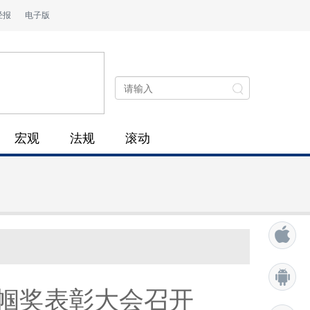
经报
电子版
宏观
法规
滚动
帼奖表彰大会召开