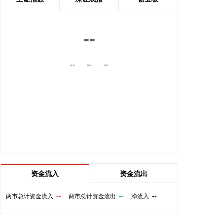
各部门各系统防汛防台工作。在省电力公司，王浩听
取电力防汛防台情况汇报，强调要坚持底线思维、极
限思维，总结运用好防御台风行之有效的做法，全力
--
做好各项工作准备，切实做到隐患复盘“改到位”、重
点用户“保到位”、应急前置“先到位”，确保遇有突发
--
--
--
情况能第一时间处置、最快速度恢复。当前正处于迎
峰度夏的关键时期，全省用电负荷连创历史新高。要
千方百计做好电力供给和运行调度工作，关键时刻拉
得出、顶得上，全力保障居民、企业和社会用电需
求。 在视频连线省气象局、省海洋经济厅、浙江海事
局、省水利厅时，王浩强调，要按照省委、省政府对
防御台风“白海豚”的部署安排，狠抓工作落实、形成
工作合力，把各项工作做扎实做细致做到位。要坚持
早报快报多报，特别是加强暴雨、小流域山洪、地质
灾害、城市内涝等专题预报，进一步提高预报及时
资金流入
资金流出
性、精准度。要严格落实好各项海上管控措施，做到
全员全域海上人员撤离到位，确保海上绝对安全。要
--
--
--
两市总计资金流入:
两市总计资金流出:
净流入:
抓住台风到来前的“窗口期”，坚持早动快动小动，制
定河湖库调控预案，全面落实好病险山塘水库除险加