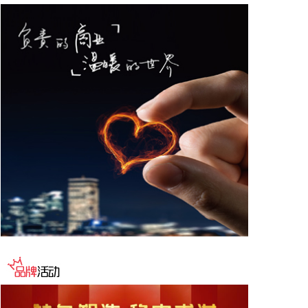
固应急措施，切实筑牢安全防线。
2026-08-07 19:36:19
据万创投行，近日，商业航天测运控与在轨服务综合
方案提供商航天驭星正式宣布完成D轮、D+轮及
D++轮系列融资，累计融资金额近20亿元，由红杉中
国、前海方舟、联通战新、紫金矿业、中保投、上汽
集团、五粮液、纳思达、普华资本、小苗朗程、赛纳
资本、华安嘉业、金研资本等一众知名产业资本与头
部机构参与。截至目前，航天驭星已建成包含60余套
地面站在内的全球化卫星地面站网和综合定标场，累
计服务的卫星、火箭数量达684颗。
2026-08-07 19:32:16
晶华微(688130)8月7日披露半年报，2026年上半
年，公司实现营业收入1.07亿元，同比增长
36.31%；归属于上市公司股东的净利润-201.94万
元，上年同期亏损2296.17万元，同比亏损收窄。报