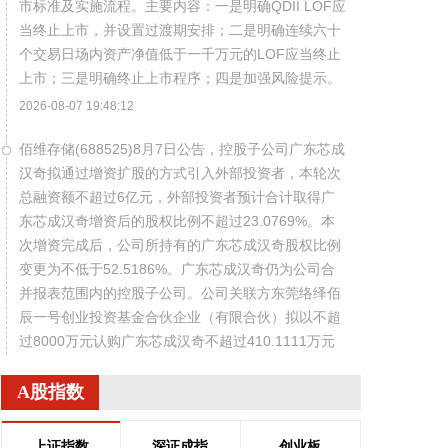
市标准及实施流程。主要内容：一是明确QDII LOF应
当终止上市，并设置过渡期安排；二是明确连续六十
个交易日场内资产净值低于一千万元的LOF应当终止
上市；三是明确终止上市程序；四是加强风险提示。
2026-08-07 19:48:12
佰维存储(688525)8月7日公告，控股子公司广东芯成
汉奇拟通过增资扩股的方式引入外部投资者，本轮次
总融资额不超过6亿元，外部投资者预计合计取得广
东芯成汉奇增资后的股权比例不超过23.0769%。本
次增资完成后，公司所持有的广东芯成汉奇股权比例
变更为不低于52.5186%。广东芯成汉奇仍为公司合
并报表范围内的控股子公司。公司关联方东莞络绎佰
辰一号创业投资基金合伙企业（有限合伙）拟以不超
过8000万元认购广东芯成汉奇不超过410.1111万元
新增注册资本。
A股指数
2026-08-07 19:40:10
据浙江日报，7日，浙江省委书记王浩检查督导调度
上证指数
深证成指
创业板