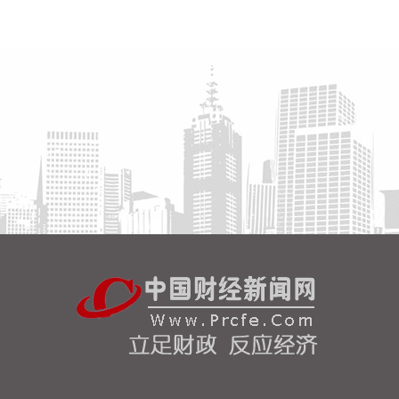
支付现金购买资产并募集配套资金事项并撤回申请文
件。
2026-08-07 19:20:23
依据《水利部水旱灾害防御应急响应工作规程》，水
利部于8月7日18时针对上海、江苏、浙江、安徽、福
建、江西启动洪水防御Ⅳ级应急响应，督促指导地方
水利部门密切关注台风“白海豚”动向和雨水情变化，
强化应急值守和会商研判，加强监测预报预警，科学
调度水工程，做好江河防汛、水库安全度汛、中小河
流洪水和山洪灾害防御等工作，确保人民群众生命财
产安全。
2026-08-07 19:16:23
8月7日，长城汽车官微发布消息，旗下最新款车型长
城H10上市24小时，大定数量达到31826辆，该车型
零售价区间为20.98万元—23.18万元。
2026-08-07 19:16:21