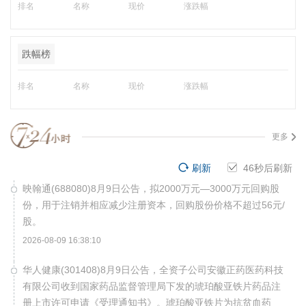
排名
名称
现价
涨跌幅
跌幅榜
排名
名称
现价
涨跌幅
更多
刷新
45
秒后刷新
映翰通(688080)8月9日公告，拟2000万元—3000万元回购股
份，用于注销并相应减少注册资本，回购股份价格不超过56元/
股。
2026-08-09 16:38:10
华人健康(301408)8月9日公告，全资子公司安徽正药医药科技
有限公司收到国家药品监督管理局下发的琥珀酸亚铁片药品注
册上市许可申请《受理通知书》。琥珀酸亚铁片为抗贫血药