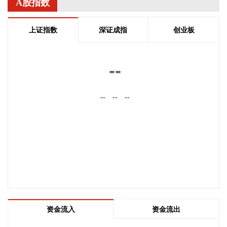
宁夏建材(600449)8月9日公告，公司拟1亿元—2亿元回购公司
A股指数
股份，用于维护公司价值及股东权益，回购价格不超过19.47
元/股。
上证指数
深证成指
创业板
2026-08-09 16:03:15
摩尔线程(688795)8月9日公告，公司拟发行境外上市外资股
--
（H股）股票并申请在香港联合交易所有限公司主板挂牌上
市。
--
--
--
2026-08-09 16:03:11
拓维信息(002261)8月9日披露半年报，2026年上半年，公司
实现营业收入13.12亿元，同比增长0.39%；归属于上市公司股
东的净利润6922.2万元，同比下降12.16%；基本每股收益
0.0549元。公司拟每10股派发现金红利0.25元(含税)。
2026-08-09 15:59:13
北化股份(002246)8月9日披露半年报，2026年上半年，公司
实现营业收入13.37亿元，同比增长18.16%；归属于上市公司
资金流入
资金流出
股东的净利润2.25亿元，同比增长111.09%；基本每股收益