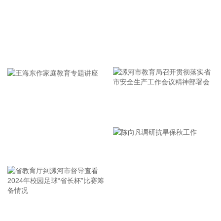
和运动营养的需求提升，蛋白粉品类需求持续增长，公司持续
看好蛋白粉赛道的发展。
2026-08-09 15:34:11
据灯塔专业版实时数据，截至8月9日12时4分，电影《八
牢记使命 加强修养 严于律己
仙！》票房突破14亿元。
2026-08-09 12:34:30
维宏股份(300508)在互动平台表示，上海洛丁森工业自动化设
备有限公司并非公司直接投资，系公司参与的并购基金嘉兴宏
漯河市教育局召开贯彻落实省
溥智造所投项目，嘉兴宏溥持有其16.3462%股权。洛丁森具
市安全生产工作会议精神部署
备单晶硅压力变送器全产业链能力和布局，包括MEMS芯片自
会
主研发设计、膜盒封装、压力变送器组装及多场景应用（如超
王海东作家庭教育专题讲座
高温，耦合式等），全部制造工艺和供应链自主可控。后续洛
丁森除了持续聚焦流程工业和核电行业，深耕压力变送器和质
量流量计等传感产品的研发之外，还将重点推进六维力传感器
等新产品、新应用落地，持续拓展业务边界，完善多场景国产
工业传感布局。
省教育厅到漯河市督导查看
陈向凡调研抗旱保秋工作