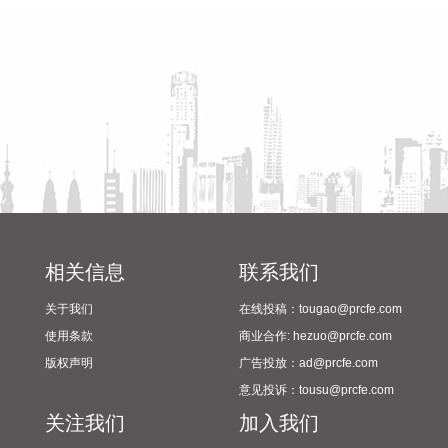
2026-08-09 11:58:12
2024年校园足球“省长杯”比赛
筹备情况
记者从国家发展改革委了解到，今年以来，我国算力底座进一
步夯实，首个全国产10万卡人工智能超集群日前正式投用。标
志着我国算力基础设施建设迈入10万卡级部署新阶段。全国多
个算力节点迎来新一轮算力扩容。在国家超算互联网郑州核心
节点，首个全国产10万卡人工智能超集群投入运行。工作人员
告诉记者，这里的特别之处在于，科学计算加智能计算的融合
算力，为未来可能出现的新型计算需求做了前瞻布局。
2026-08-09 11:32:37
国家统计局城市司首席统计师董莉娟解读2026年7月份CPI和
相关信息
联系我们
PPI数据。7月份，受国际输入性因素影响，居民消费价格指数
（CPI）环比下降0.1%，同比上涨0.5%，扣除食品和能源价格
关于我们
在线投稿：tougao@prcfe.com
的核心CPI环比上涨0.3%，同比上涨0.9%，CPI总体保持温和
使用条款
商业合作: hezuo@prcfe.com
上涨。国内部分行业需求增加，但受输入性和季节性等因素影
版权声明
广告投放：ad@prcfe.com
响，工业生产者出厂价格指数（PPI）环比下降0.7%，同比上
意见投诉：tousu@prcfe.com
涨3.5%，涨幅比上月回落0.6个百分点。 从环比看，全国PPI
关注我们
加入我们
下降0.7%，降幅比上月扩大0.4个百分点。7月PPI环比运行的