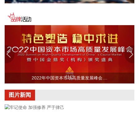
及独立储能项目带来上网电量增加。
2026-08-09 15:49:18
银河微电(688689)8月9日披露半年报，2026年上半年，公司
实现营业收入6.11亿元，同比增长28.28%；归属于上市公司股
东的净利润4825.85万元，同比增长77.28%；基本每股收益
0.38元。报告期内公司围绕汽车电子、家用电器、光储、工控
等重点行业，持续加大大客户开发力度，成功导入科世达、西
门子、依必安派特、先锋车载音响、尼得科、万邦等优质客
户，进入吉利、沃尔沃亚太等主机厂功率MOS白名单，进一步
巩固了在优势领域的市场地位。
2022年中国资本市场高质量发展峰会....
2026-08-09 15:46:15
图片新闻
济川药业(600566)8月9日公告，全资子公司济川药业集团有限
公司收到国家药品监督管理局核准签发的小儿通便颗粒《药品
注册证书》和美沙拉秦缓释颗粒《药品注册证书》。
2026-08-09 15:42:20
汤臣倍健在投资者业绩电话会表示，受益于消费者对增强免疫