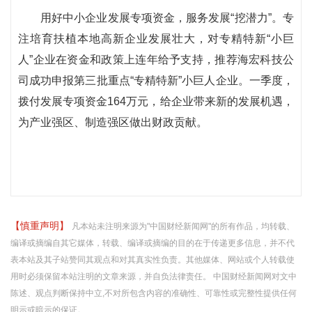
用好中小企业发展专项资金，服务发展“挖潜力”。专
注培育扶植本地高新企业发展壮大，对专精特新“小巨
人”企业在资金和政策上连年给予支持，推荐海宏科技公
司成功申报第三批重点“专精特新”小巨人企业。一季度，
拨付发展专项资金164万元，给企业带来新的发展机遇，
为产业强区、制造强区做出财政贡献。
【慎重声明】
凡本站未注明来源为"中国财经新闻网"的所有作品，均转载、
编译或摘编自其它媒体，转载、编译或摘编的目的在于传递更多信息，并不代
表本站及其子站赞同其观点和对其真实性负责。其他媒体、网站或个人转载使
用时必须保留本站注明的文章来源，并自负法律责任。 中国财经新闻网对文中
陈述、观点判断保持中立,不对所包含内容的准确性、可靠性或完整性提供任何
明示或暗示的保证。