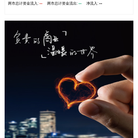
0.41元。上半年，公司深入实施军民融合发展战略，统筹国内
--
--
--
两市总计资金流入:
两市总计资金流出:
净流入:
国际两个市场，优化产品结构，拓宽高端应用领域，巩固核心
客户合作关系，培育新的增长点，产品市场竞争力和品牌影响
力进一步提升。产业升级稳步推进，10000吨/年硝化棉生产线
全面动工，泵业公司7500吨/年绿色智能铸造生产线完成建
设。
2026-08-09 15:56:26
华智数媒(300426)8月9日披露半年报，2026年上半年，公司
实现营业收入5397.85万元，同比增长21.53%；归属于上市公
司股东的净利润4259.92万元，同比扭亏；基本每股收益
0.0946元。本期营收增长主要系本期结算的影视剧项目金额较
上年同期增加。
2026-08-09 15:53:10
立新能源(001258)8月9日披露半年报，2026年上半年，公司
实现营业收入6.44亿元，同比增长29.75%；归属于上市公司股
东的净利润7302.39万元，同比增长715.75%；基本每股收益
0.0782元。本期营收增长主要原因系报告期内新增投产的风电