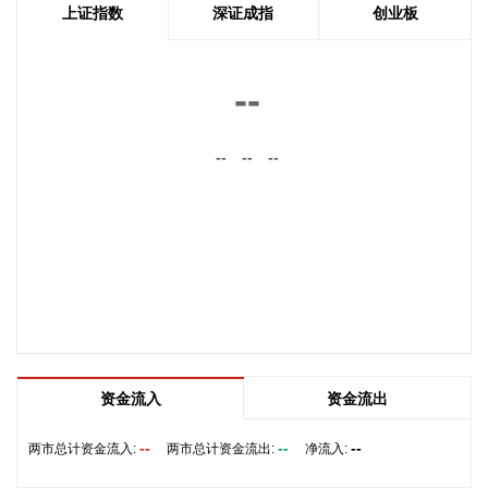
20.49万头，环比下降3.55%，同比上升25.08%。
上证指数
深证成指
创业板
2026-08-07 15:58:12
联环药业(600513)8月7日公告，公司于近日收到国家药品监督
--
管理局核准签发的关于乳果糖口服溶液
(200ml:133.4g/15ml:10g)的《药品注册证书》，乳果糖口服溶
液适用于慢性或习惯性便秘：调节结肠的生理节律；肝性脑
--
--
--
病：用于治疗和预防肝昏迷或昏迷前状态。
2026-08-07 15:54:28
京基智农(000048)8月7日发布7月生猪销售情况简报，7月公司
销售商品肥猪13.79万头，销售收入2.04亿元；商品肥猪销售
均价11.93元/千克。1月—7月，公司累计销售商品肥猪125.87
万头，累计销售收入17.01亿元。
2026-08-07 15:54:25
资金流入
资金流出
8月7日，隆基绿能宣布将为Innovo Renewables S.p.A.（简
称“Innovo Renewables”）在意大利开发建设的71MWp集中式
--
--
--
两市总计资金流入:
两市总计资金流出:
净流入:
光伏项目供应Hi-MO 9高效BC组件。