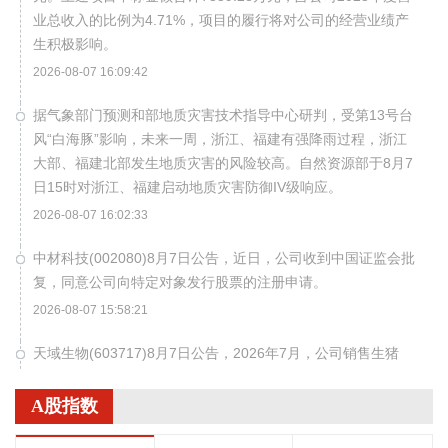
业总收入的比例为4.71%，项目的履行将对公司的经营业绩产
生积极影响。
2026-08-07 16:09:42
据气象部门预测和部地质灾害技术指导中心研判，受第13号台
风“白海豚”影响，未来一周，浙江、福建有强降雨过程，浙江
大部、福建北部发生地质灾害的风险较高。自然资源部于8月7
日15时对浙江、福建启动地质灾害防御IV级响应。
2026-08-07 16:02:33
中材科技(002080)8月7日公告，近日，公司收到中国证监会批
复，同意公司向特定对象发行股票的注册申请。
2026-08-07 15:58:21
天域生物(603717)8月7日公告，2026年7月，公司销售生猪
6.23万头（其中商品猪3.46万头，仔猪2.77万头），环比下降
0.14%，同比上升262.06%；销售收入5145.65万元，环比下
A股指数
降0.61%，同比上升144.66%。2026年7月末，公司生猪存栏