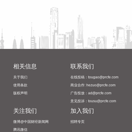
用航空发展“十五五”规划》。规划明确，到2030年，民航行业
安全水平、服务能力、基础设施率先迈向国际一流，技术创
新、绿色低碳、治理能力实现重大突破性进展，服务国家重大
战略、促进区域经济社会发展和满足人民美好航空出行需要更
加有力。
2026-08-07 15:14:22
国内期货收盘多数收涨，乙二醇涨超5%，原油涨超4%，燃料
油、多晶硅等涨超3%，沥青、苯乙烯、焦炭等涨超2%。碳酸
相关信息
联系我们
锂、纸浆、淀粉等小幅下跌。
关于我们
在线投稿：tougao@prcfe.com
2026-08-07 15:11:11
使用条款
商业合作: hezuo@prcfe.com
据国科军工消息，8月4日，国科军工与军工信航举行“深化战略
版权声明
广告投放：ad@prcfe.com
协同共筑发展新篇”战略合作签约仪式。双方表示，将以本次战
意见投诉：tousu@prcfe.com
略签约为新起点，高效推进各项合作落地实施，积极培育军工
关注我们
加入我们
领域新质生产力，夯实集团内部协同发展载体，全力落地集
团“12348”发展战略，依托全省“1269”产业布局，聚力做强江
微博@中国财经新闻网
招聘专页
西本土航空航天产业集群，为行业高质量发展注入强劲动力。
腾讯微信