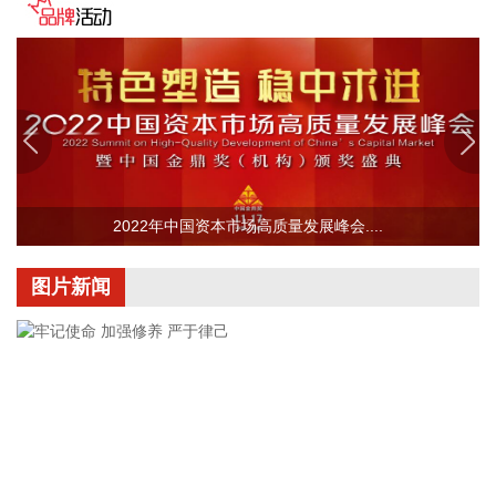
智能科技分公司在西安正式签署战略合作协议。双方将聚焦智
能建造软硬件深度应用，在联合研发、场景落地、成果转化及
市场推广等方面开展全方位合作，围绕铁路、水利、市政、房
建等工程建设领域共同打造行业标杆数字化项目与智能建造示
范场景。同时，双方将联合构建科技创新合作平台，实现技
术、市场与品牌的多维赋能。
2026-08-07 15:25:17
东方电热(300217)8月7日在互动平台表示，公司自主研发的智
2022年中国资本市场高质量发展峰会....
能尾门厨房产品刚刚上市，目前主要应用于享界G9，其他客户
正在开发中。上述业务有望助力公司将单车价值量提升至千元
图片新闻
级别，但当前产生的营业收入很少，对公司没有重大影响。
2026-08-07 15:22:14
中国民航局、国家发展改革委、交通运输部近日联合印发《民
用航空发展“十五五”规划》。规划提出，全力建设可持续的绿
色发展体系。以碳达峰碳中和为牵引，统筹推进化石能源安全
有序替代和航空碳市场建设，强化科技创新和产业协同，健全
绿色治理体系，协同推进民航降碳、减污、扩绿、增长，扎实