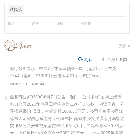
跌幅榜
排名
名称
现价
涨跌幅
更多
刷新
40
秒后刷新
央行数据显示，中国7月末黄金储备7608万盎司，6月末为
7544万盎司。中国央行已连续第21个月增持黄金。
2026-08-07 16:09:44
金智科技(002090)8月7日公告，近日，公司中标“国网上海市
电力公司2026年电网工程物资第二次框架协议（协议库存）公
开招标采购”项目，中标金额1608.50万元；公司全资子公司江
苏东大金智信息系统有限公司中标“南京市公安局溧水分局智能
交通及公共安全视频监控维保服务”项目，中标金额5750.78万
元。上述项目中标金额合计7359.28万元，占公司2025年度营