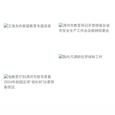
推进民航绿色低碳转型。
2026-08-07 15:18:24
牢记使命 加强修养 严于律己
中国民航局、国家发展改革委、交通运输部近日联合印发《民
用航空发展“十五五”规划》。规划提出，全力构建自主可控的
创新支撑体系。坚持需求牵引、问题导向，推动低空民用航空
安全发展，加快民航数智化转型和科技自立自强，一体推进教
育科技人才发展，培育民航新质生产力。
漯河市教育局召开贯彻落实省
2026-08-07 15:18:19
市安全生产工作会议精神部署
会
中国民航局、国家发展改革委、交通运输部近日联合印发《民
王海东作家庭教育专题讲座
用航空发展“十五五”规划》。规划提出，全力打造优质高效的
航空运输服务体系。坚持大众化、国际化发展，推进航空运输
通达通畅、多元韧性、便捷高效、公平普惠，打造活力足、质
效优的航空运输服务体系，有力支撑服务扩大内需和高水平开
放。
省教育厅到漯河市督导查看
陈向凡调研抗旱保秋工作
2026-08-07 15:18:14
2024年校园足球“省长杯”比赛
筹备情况
中国民航局、国家发展改革委、交通运输部近日联合印发《民