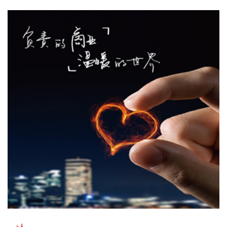
2026-08-07 15:54:25
盐湖股份8月7日在互动平台表示，公司镁资源业务布局侧重上
游资源开发环节，下属子公司特立镁主营镁合金压铸业务，目
前该板块仍处于培育发展阶段，业务体量有限，对公司整体营
收贡献度较低。
2026-08-07 15:50:18
巨星农牧(603477)8月7日公告，7月商品肥猪销售量33.98万
头，销售量同比增6.46%；商品肥猪销售收入4.38亿元。
2026-08-07 15:50:17
津药药业(600488)8月7日公告，子公司湖北津药收到国家药品
监督管理局核准签发的氨甲环酸氯化钠注射液的《药品注册证
书》。氨甲环酸氯化钠注射液主要用于急性或慢性、局限性或
全身性原发性纤维蛋白溶解亢进所致的各种出血。
2026-08-07 15:50:13
据品茗科技消息，8月5日，品茗科技与中铁一局集团有限公司