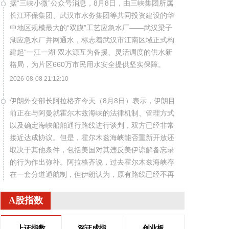
据“三峡小微”公众号消息，8月8日，由三峡集团所属
长江环保集团、武汉市水务集团等共同投资建设的华
中地区规模最大的“双膜”工艺应急水厂——武汉梁子
湖应急水厂并网通水，标志着武汉市江南区域正式构
建起“一江一湖”双水源互为备援、灵活调度的供水新
格局，为片区660万市民用水安全提供坚实保障。
2026-08-08 21:12:10
伊朗外交部长阿拉格齐今天（8月8日）表示，伊朗目
前正在与阿曼就霍尔木兹海峡的法律机制、管理方式
以及确定海峡船舶通行路线进行谈判，双方已经非常
接近达成协议。但是，霍尔木兹海峡能否重新开放还
取决于其他条件，包括美国对其违反美伊谅解备忘录
的行为作出弥补。阿拉格齐说，过去霍尔木兹海峡存
在一套分道通航制，但伊朗认为，原有路线已经不再
适合作为船舶通行路线，伊方无法接受继续使用该路
线。因此，有必要规划一套新的通航机制，不过这涉
A股指数
及复杂的技术和法律问题。目前双方正在讨论的是一
条临时通航路线。在新的正式通航路线最终确定之
上证指数
深证成指
创业板