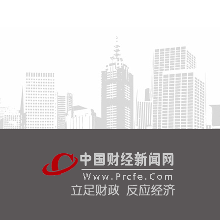
硬仗。
2026-08-08 16:31:27
杰瑞股份(002353)8月8日在互动平台表示，公司与中
核海洋的合作正在有序推进中。
2026-08-08 16:22:12
今天13时，台风“白海豚”中心位于距离浙江省温州市
东偏南方向约465公里的洋面上，中心附近最大风力
14级，45米/秒。虽然离浙江还有一定距离，但“白海
豚”外围云系今天上午已经在江苏南部、安徽东南部、
浙江等地激发出对流。 明天，台风登陆前后，华东降
雨进一步增强，江苏南部、安徽东南部、上海、浙江
大部将有大到暴雨，其中上海南部、浙江东部有特大
暴雨，局地日降雨量将达到400毫米甚至500毫米以
上，极端性较强，需注意防范。
2026-08-08 15:54:28
8月8日，记者从上海轮渡获悉，因受今年第13号台