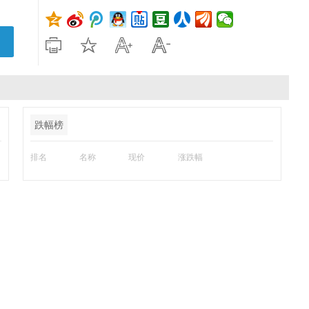
跌幅榜
排名
名称
现价
涨跌幅