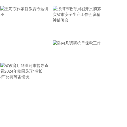
2026-08-08 16:46:16
美国国会参议院8日通过一项联邦政府临时拨款法
案，以避免联邦政府在现行预算到期后“停摆”。
2026-08-08 16:35:10
漯河市教育局召开贯彻落
实省市安全生产工作会议
据浙江日报，当前，浙江省防御13号台风“白海豚”到
了最关键的阶段。8日上午，省委、省政府召开全省
精神部署会
防御应对13号台风“白海豚”工作视频调度会。省委书
王海东作家庭教育专题讲
记王浩肯定了全省前一阶段防御应对工作成效。他强
座
调，与台风“巴威”相比，“白海豚”可能强度更强、持
续时间更长、造成影响更大。要高度警觉、闻令而
动，把防汛防台工作作为当前的重中之重，始终坚持
人民至上、生命至上，坚持“从最坏处着眼、做到顶格
省教育厅到漯河市督导查
陈向凡调研抗旱保秋工作
防御、打足提前量”，立足台风正面登陆、贯穿全省、
看2024年校园足球“省长
长时间影响、风雨潮“三碰头”等极端情况，坚决克服
杯”比赛筹备情况
麻痹思想、侥幸心理，把所有的工作都往前预置、往
前赶，确保守住“三条底线”，实现“不死人、少伤人、
少损失”的目标，坚决打赢防御台风“白海豚”这场大仗