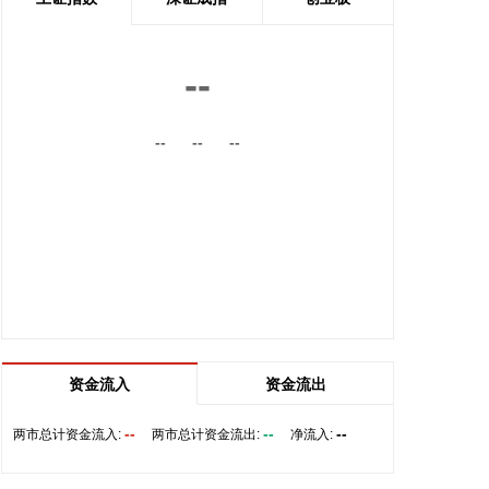
前，将首先设立一条临时航道，并以此作为未来正式
路线的基础。在这一问题上，伊朗和阿曼两国的军事
部门已根据现有海图展开磋商。待相关谈判完成并形
--
成最终结论后，新的通航路线将得到确定。
2026-08-08 20:03:45
--
--
--
8月8日，阿维塔07L正式上市，搭载896线双光路图
像级激光雷达，也是首批搭载华为乾崑智驾ADS 5的
车型。阿维塔科技董事长王辉在发布会上透露，截至
8月8日，华为乾崑智驾里程突破137亿公里，位居全
国第一。
2026-08-08 19:58:16
乌克兰方面8日消息称，正在塞尔维亚访问的乌克兰
总统泽连斯基当天表示，美国已与乌克兰达成协议，
资金流入
资金流出
将每月向乌克兰提供“爱国者”防空系统拦截导弹。泽
连斯基同时表示，仅靠这项供应无法完全弥补乌克兰
--
--
--
两市总计资金流入:
两市总计资金流出:
净流入:
目前的拦截导弹短缺。
2026-08-08 19:22:16