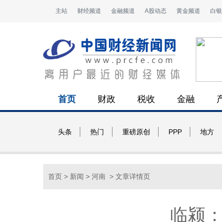
主站
财经频道
金融频道
A股动态
黄金频道
白银
首页
财政
税收
金融
头条
热门
重磅原创
PPP
地方
首页
>
新闻
>
河南
> 文章详情页
临颍：