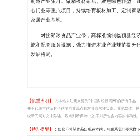
制造产业集群。做精板材家居。聚焦绿色转型，
心门业等重点项目，持续培育板材加工、定制家
家居产业基地。
对接郑漯食品产业带，高标准编制临颍县经
施和配套服务设施，强力推进木业产业规范提升
发展格局。
【慎重声明】
凡本站未注明来源为"中国财经新闻网"的所有作品
并不代表本站及其子站赞同其观点和对其真实性负责。其他媒体、网
经新闻网对文中陈述、观点判断保持中立,不对所包含内容的准确性
【特别提醒】：
如您不希望作品出现在本站，可联系我们要求撤下您的作品