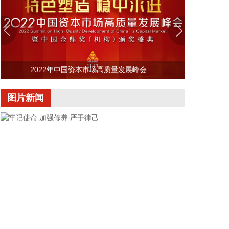
法部长，由副部长布兰奇代理。
2026-08-08 16:58:19
据“浦东发布”微信公众号消息，上海市文化旅游局介
绍，台风“白海豚”逼近，上海迪士尼、乐高乐园等多
家景点已临时闭园或调整运营时间。
2022年中国资本市场高质量发展峰会....
2026-08-08 16:58:16
图片新闻
据群众新闻，8月5日22时，陕西移动在商洛市镇安县
受汛情影响区域启动5G异网漫游工作，向其他运营商
客户提供5G网络漫游接入服务。该技术用于应急场
景，当用户所属运营商网络中断时，无需换卡换号即
可接入其他运营商5G网络，享受免费通话与上网服
务，这是我省首次将该功能用于汛期通信保障实战。
本次成功开通验证了5G异网漫游跨企业协同保障能
力，以及在真实汛情下的启停流程、业务配置和监控
保障等全环节操作性，有效增强了全省通信网络容灾
韧性，为守护人民群众生命财产安全和防汛救灾指挥
畅通筑牢通信“生命线”。
牢记使命 加强修养 严于律己