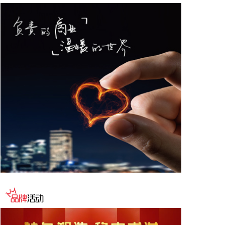
据“星光股份”公众号消息，近日，星光股份成功中标
龙星控股总部泛光工程项目。
2026-08-08 18:10:12
“金科股份”公众号消息，2026年8月，金科地产集团
股份有限公司（简称“金科股份”）与重庆通用人工智
能研究院在重庆正式签署全方位合作协议。双方将依
托通用人工智能前沿技术，落地不动产全场景智慧解
决方案，合力打造重庆“人工智能+不动产”产业标杆项
目。
2026-08-08 17:41:26
当地时间8日凌晨，由共和党控制的美国参议院以50
票赞成、49票反对的投票结果，确认托德·布兰奇担
任司法部长。 当地时间6月8日，美国白宫表示，总
统特朗普向美国参议院提交托德·布兰奇出任司法部长
的提名。特朗普4月2日宣布，帕姆·邦迪不再担任司